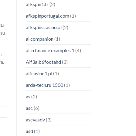
afkspin1.fr
(2)
afkspinportugal.com
(1)
ada
afkspinscasino.pl
(2)
asu
ai companion
(1)
ai in finance examples 1
(4)
ez
Aif3aib6footahd
(3)
a.
alfcasino1.pl
(1)
arda-tech.ru 1500
(1)
as
(2)
asc
(6)
ascvasdv
(3)
asd
(1)