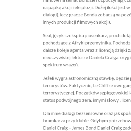
na papkę akcji i eksplozji. Dużej ilości jes
dialogi), lecz gracze Bonda zobaczą na pozó
innych produkcji filmowych akcji).
Seal, język szekspira piosenkarz, proch doł
pochodzące z Afryki przemytnika. Pochodząc
dalsze koleje agenta wraz z licencją dzięki z
nieoczywistej lekturze Daniela Craiga, oryg
spektrum wrażeń.
Jeżeli wygra astronomiczną stawkę, będzie 
terrorystów. Faktycznie, Le Chiffre owe gang
terrorystycznej. Początków szpiegowskiej 
status podwójnego zera, innymi słowy „licenc
Dla mnie dialogi bezsensowne oraz jak spoś
bramkarza przy klubie. Gdybym potrzebow
Daniel Craig – James Bond Daniel Craig zad