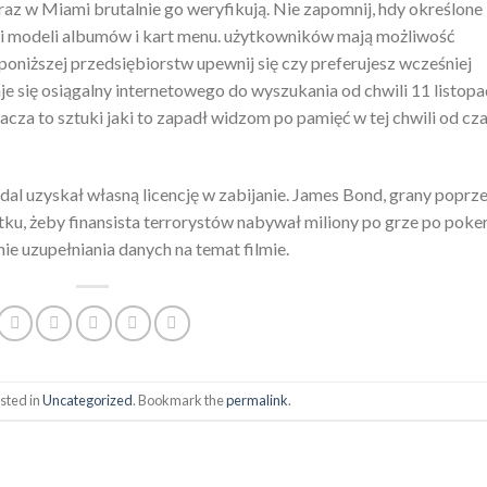
z w Miami brutalnie go weryfikują. Nie zapomnij, hdy określone
 i modeli albumów i kart menu. użytkowników mają możliwość
 poniższej przedsiębiorstw upewnij się czy preferujesz wcześniej
aje się osiągalny internetowego do wyszukania od chwili 11 listop
acza to sztuki jaki to zapadł widzom po pamięć w tej chwili od cz
al uzyskał własną licencję w zabijanie. James Bond, grany poprz
tku, żeby finansista terrorystów nabywał miliony po grze po poker
e uzupełniania danych na temat filmie.
sted in
Uncategorized
. Bookmark the
permalink
.