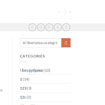
-
-
CATEGORIES
! Без рубрики
(10)
1
(14)
123
(3)
em
12c
(2)