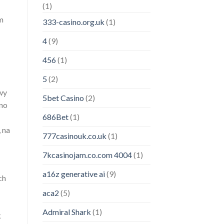
(1)
ym
333-casino.org.uk
(1)
4
(9)
456
(1)
5
(2)
wy
5bet Casino
(2)
ino
686Bet
(1)
 na
777casinouk.co.uk
(1)
7kcasinojam.co.com 4004
(1)
a16z generative ai
(9)
ch
aca2
(5)
Admiral Shark
(1)
k