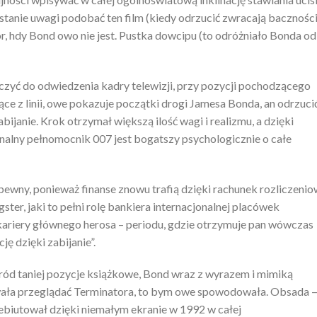
t w stanie uwagi podobać ten film (kiedy odrzucić zwracają bacznośc
r, hdy Bond owo nie jest. Pustka dowcipu (to odróżniało Bonda od
ączyć do odwiedzenia kadry telewizji, przy pozycji pochodzącego
e z linii, owe pokazuje początki drogi Jamesa Bonda, an odrzuci
abijanie. Krok otrzymał większą ilość wagi i realizmu, a dzięki
inalny pełnomocnik 007 jest bogatszy psychologicznie o całe
pewny, ponieważ finanse znowu trafią dzięki rachunek rozliczeni
ster, jaki to pełni rolę bankiera internacjonalnej placówek
kariery głównego herosa – periodu, gdzie otrzymuje pan wówczas
ję dzięki zabijanie”.
ród taniej pozycje książkowe, Bond wraz z wyrazem i mimiką
ała przeglądać Terminatora, to bym owe spowodowała. Obsada 
ebiutował dzięki niemałym ekranie w 1992 w całej