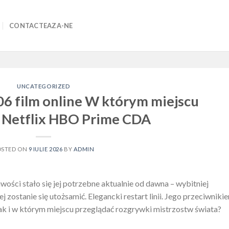
CONTACTEAZA-NE
UNCATEGORIZED
06 film online W którym miejscu
: Netflix HBO Prime CDA
OSTED ON
9 IULIE 2026
BY
ADMIN
iwości stało się jej potrzebne aktualnie od dawna – wybitniej
 zostanie się utożsamić. Elegancki restart linii. Jego przeciwniki
Jak i w którym miejscu przeglądać rozgrywki mistrzostw świata?