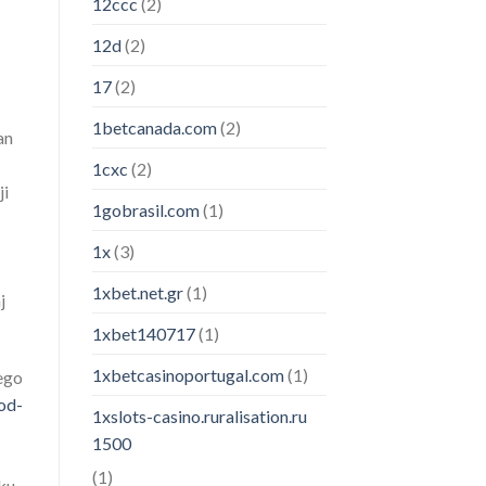
12ccc
(2)
12d
(2)
17
(2)
1betcanada.com
(2)
an
1cxc
(2)
ji
1gobrasil.com
(1)
1x
(3)
1xbet.net.gr
(1)
j
1xbet140717
(1)
1xbetcasinoportugal.com
(1)
ego
kod-
1xslots-casino.ruralisation.ru
1500
(1)
ku