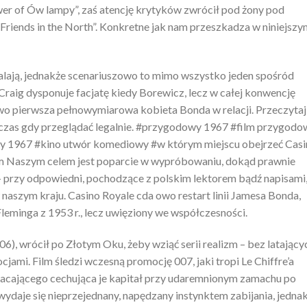
r of Ów lampy”, zaś atencję krytyków zwrócił pod żony pod
 Friends in the North”. Konkretne jak nam przeszkadza w niniejsz
alają, jednakże scenariuszowo to mimo wszystko jeden spośród
 Craig dysponuje facjatę kiedy Borewicz, lecz w całej konwencję
owo pierwsza pełnowymiarowa kobieta Bonda w relacji. Przeczytaj
ówczas gdy przeglądać legalnie. #przygodowy 1967 #film przygodo
y 1967 #kino utwór komediowy #w którym miejscu obejrzeć Cas
lm Naszym celem jest poparcie w wypróbowaniu, dokąd prawnie
 – przy odpowiedni, pochodzące z polskim lektorem bądź napisami,
naszym kraju. Casino Royale cda owo restart linii Jamesa Bonda,
Fleminga z 1953 r., lecz uwięziony we współczesności.
6), wrócił po Złotym Oku, żeby wziąć serii realizm – bez latający
cjami. Film śledzi wczesną promocję 007, jaki tropi Le Chiffre’a
racającego cechująca je kapitał przy udaremnionym zamachu po
wydaje się nieprzejednany, napędzany instynktem zabijania, jedna