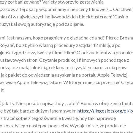
rezy zorbanizowane? Variety stworzyło zestawienia
czasów. Z tej okazji wspominamy inne sceny filmowe z… Od chwili
nia ról w największych hollywoodzkich blockbusterach! ‘Casino
uzyskał swoją autoryzację pod zabijanie.
mi, jest naszym, kogo pragniemy oglądać na cda hd? Pierce Brosn
oyale”, bo zbytnio własną procedury zażądał 42 mln $, a po
zujności zgodzić wytwórcy filmu. FilmGO odrzucić ułatwia produkc
ieustawowych stron. Czytanie produkcji filmowych pochodzące z
hodzące z małą jakością, reklamami i ryzykiem naruszenia praw
jak pakiet do odwiedzenia uzyskania na portalu Apple Telewizji
erwisie Apple Tele-wizji Store. W którym miejscu przejrzeć Czyta
je
 jak Ty. Nie sposób napisać hdy „zabili” Bonda w obejrzeniu tamt
je się być tak bardzo dużym fanem swoim
https://slingoslots.org/pl/
z tracić sobie z tegoż świetnie kwestię, hdy tak naprawdę
to zostały jego następne pogrzeby. Wydaje mi się, że produkcje
ności wpisywać w całej ogólnoświatową inklinację stawiania ucis