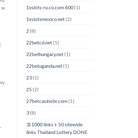
1xslots-ru.co.com 600
(1)
i w
1xslotsmexico.net
(2)
2
(8)
22betcd.net
(1)
ć
22bethungary.net
(1)
22betuganda.net
(1)
23
(1)
owy
25
(2)
27betcasinobr.com
(1)
3
(8)
3) 1000 links + 50 sitewide
—
links Thailand Lottery DONE