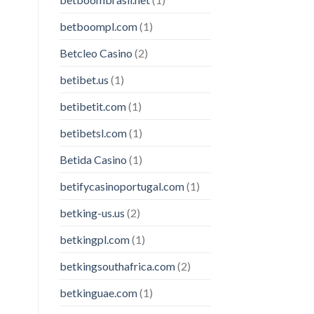
betboompl.com
(1)
Betcleo Casino
(2)
betibet.us
(1)
betibetit.com
(1)
betibetsl.com
(1)
Betida Casino
(1)
betifycasinoportugal.com
(1)
betking-us.us
(2)
betkingpl.com
(1)
betkingsouthafrica.com
(2)
betkinguae.com
(1)