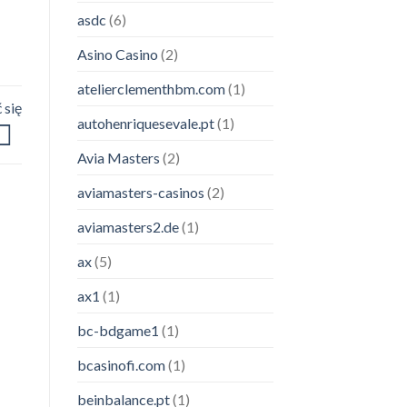
asdc
(6)
Asino Casino
(2)
atelierclementhbm.com
(1)
 się
autohenriquesevale.pt
(1)
Avia Masters
(2)
aviamasters-casinos
(2)
aviamasters2.de
(1)
ax
(5)
ax1
(1)
bc-bdgame1
(1)
bcasinofi.com
(1)
beinbalance.pt
(1)