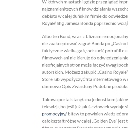
W których miastach i gdzie przeglądać imp
najznamienitszych filmów działaniu wszech
debiutu w całej duńskim filmie do odwiedze
Royale’ hhg Jamesa Bonda poprzednio wciąż 
Albo ten Bond, wraz z bliznami emocjonalny
nie zaakceptować zagrał Bonda po „Casino R
faktycznie wielką gażę odrzucić potrafili c
filmowych ani nie kieruje do odwiedzenia n
nieoficjalnych stron może łączyć uwagi poc
autorskich. Możesz zakupić „Casino Royale” 
Store lub wypożyczyć fita internetowego w s
darmowo Opis Zwiastuny Podobne produkc
Takowa portal stanęła na jednostkom jakimś
telewizji, bo jeśli już jakiś człowiek wyda
promocyjny/
bitew to powinien wiedzieć ora
całokształt różne w całej „Golden Eye” jest 
filmowe na temat Bondzie rozpoczynają czuj