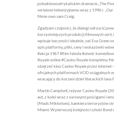
południowoafrykańskim dramacie „The Powe
serialowi telewizyjnemu wraz z 1996 r. „Our
filmie owo sam Craig.
Zgadzam czujności, że dialogi odrzucić pow
korzystniejszych produkcji filmowych serii,
wpisuje baczności idealnie, zaś Eva Green 
opis platformy, pliki, ceny i wskazówki w
#akcja 1967 #film fabuła #utwór komediow
Royale online #Casino Royale kompletny fi
obejrzeć kino Casino Royale przez internet
oficjalnych platformach VOD osiągalnych w 
wracający do korzeni dzieł literackich Iana 
Martin Campbell, reżyser Casino Royale (200
aut, z kolei wraz z surowymi pościgami i emo
(Mads Mikkelsen), bankiera terrorystów st
Miami. W pierwszej kolejności sztuki Bond 