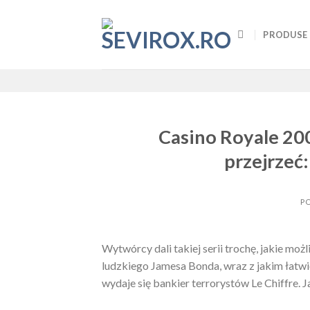
Skip
to
PRODUSE
content
Casino Royale 20
przejrzeć
P
Wytwórcy dali takiej serii trochę, jakie możl
ludzkiego Jamesa Bonda, wraz z jakim łatwiej
wydaje się bankier terrorystów Le Chiffre. 