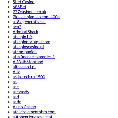
5bet Casino
686Bet
777casinouk.co.uk
7kcasinojam.co.com 4004
a16z generative ai
aca2
Admiral Shark
afkspin1.fr
afkspinportugal.com
afkspinscasino.pl
ai companion
ai in finance examples 1
Aif3aib6footahd
alfcasino1.pl
Allz
arda-tech.ru 1500
as
asc
ascvasdv
asd
asdc
Asino Casino
atelierclementhbm.com
autohenriquesevale.pt