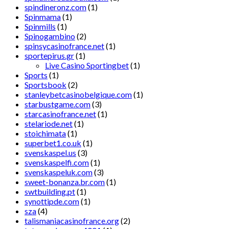
spindineronz.com
(1)
Spinmama
(1)
Spinmills
(1)
Spinogambino
(2)
spinsycasinofrance.net
(1)
sportepirus.gr
(1)
Live Casino Sportingbet
(1)
Sports
(1)
Sportsbook
(2)
stanleybetcasinobelgique.com
(1)
starbustgame.com
(3)
starcasinofrance.net
(1)
stelariode.net
(1)
stoichimata
(1)
superbet1.co.uk
(1)
svenskaspel.us
(3)
svenskaspelfi.com
(1)
svenskaspeluk.com
(3)
sweet-bonanza.br.com
(1)
swtbuilding.pt
(1)
synottipde.com
(1)
sza
(4)
talismaniacasinofrance.org
(2)