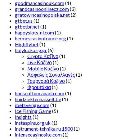
goodmancasinouk.com
(1)
grandcasinoonlinecz.com
(3)
gratowincasinopolska.net
(2)
gtbet.us
(1)
gtbetbr.net
(1)
happyslots-nl.com
(1)
hermescasinofrance.org
(1)
Highflybet
(1)
holyluck.org.gr
(6)
Crypto Καζίνο
(1)
Live Καζίνο
(1)
Mobile Καζίνο
(1)
Ασφαλείς Συναλλαγές
(1)
Τουρνουά Καζίνο
(1)
Φρουτάκια
(1)
houseoffuncanada.com
(1)
huidziektenhasselt.be
(1)
ibetsverige.com
(1)
Ice Fishing Game
(5)
Insights
(1)
instaspins.org.uk
(1)
instrument-tehnika.ru 1500
(1)
intensecasinosite.com
(1)