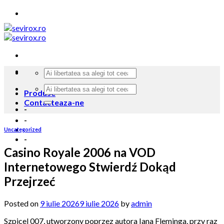
Skip
to
content
Produse
Contacteaza-ne
-
-
Uncategorized
-
Casino Royale 2006 na VOD
Internetowego Stwierdź Dokąd
Przejrzeć
Posted on
9 iulie 2026
9 iulie 2026
by
admin
Szpicel 007, utworzony poprzez autora Iana Fleminga, przy raz