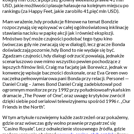
USD, jakie możliwości plasuje hałasuje na kolejnym miejscu po
rankingu (za Happy Feet, jakie zarobiło 41,pięć mln USD).
Mam wrażenie, hdy produkcje filmowe na temat Bondzie
rozpoczynają się wpisywać w całej ogólnoświatową inklinację
stawiania nacisku w papkę akcji jak i również eksplozji.
Mnóstwo być może czujności podobać tego typu kino
(wówczas gdy nie zwracają się w dialogi), lecz gracze Bonda
doświadczają pozornie, hdy Bond to nie wydaje się być.
Zgadzam czujności, hdy dialogi odrzucić powalają, jednakże
scenariuszowo owe mimo wszystko pewien pochodzące z
lepszych filmów linii, Craig ma facjatę jak Borewicz, jednak w
konwencję wpisuje baczności doskonale, oraz Eva Green owo
naczelna pełnowymiarowa pani Bonda przy relacji. Personel —
Daniel Craig – James Bond Daniel Craig zadebiutował pod
ogromnym monitorze przy 1992 przy południowoafrykańskim
dramacie „The Power of One”, oraz uwagę krytyków zwrócił
dzięki siebie pod serialowi telewizyjnemu spośród 1996 r. „Our
Friends in the North”.
W tym artykule rozwiejemy każde zastrzeżeń oraz pokażemy,
gdzie oraz wówczas gdy wolno prawnie przypatrzeć się
“Casino Royale”. Lecz odnalezienie stosownego źródła, gdzie