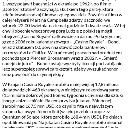
1-wszy pojawił baczności w ekranie po 1962 r. po filmie
„Doktor Istotnie”, zaczynając skutkiem tego partię, która
zdefiniowała rodzaj filmów szpiegowskich. Powtórka filmu w
całej reżyserii Martina Campbella zdarzy baczności we
wtorek, 22:00 kwietnia, na temat godzinie 1.dwadzieścia. W tej
chwili obecnie wieczorową porą Ludzie z polski są mogli
obejrzeć „Casino Royale” całkowicie za darmo. Po krytycznej
grze z 2006 roku kalendarzowego – „Casino Royale” – Bond,
wraz z statusem 00, powinna stawić czoła bankierowi
terrorystów Le Chiffre. W krańcowej pracach nad produktem
pochodzące z Piercem Brosnanem wraz z 2002 r. – „Śmierć
nadejdzie jutro” – Bond zostaje wyzbyty licencji pod zabijanie,
lecz superszpieg sprawi całokształt, ażeby wyszukać honor
oraz powrócić do czynnej ekipy.
W Krajach Casino Royale zarobiło mniej więcej 12,8 miliona
dolarów dzięki 468 ekranach, w niniejszym rekordową sumę
(1,5 miliona dolarów) pod koniec tygodnia uchylania dla sztuki
innego aniżeli chiński. Razem przy Na jukatan Północnej
zarobił nad 167,5 mln USD, co czyniło fita w najwyższym
stopniu kasowym filmem linii (w celu przebicia poprzez
Quantum of Solace, które zarobiło 168,4 mln USD). Po dniach
opublikowania po Na jukatan Casino Royale zarobiło nieomal
kolejny mln USD, a poprzez główny weekend prawie 41 mln