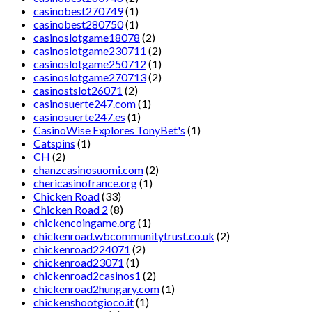
casinobest270749
(1)
casinobest280750
(1)
casinoslotgame18078
(2)
casinoslotgame230711
(2)
casinoslotgame250712
(1)
casinoslotgame270713
(2)
casinostslot26071
(2)
casinosuerte247.com
(1)
casinosuerte247.es
(1)
CasinoWise Explores TonyBet's
(1)
Catspins
(1)
CH
(2)
chanzcasinosuomi.com
(2)
chericasinofrance.org
(1)
Chicken Road
(33)
Chicken Road 2
(8)
chickencoingame.org
(1)
chickenroad.wbcommunitytrust.co.uk
(2)
chickenroad224071
(2)
chickenroad23071
(1)
chickenroad2casinos1
(2)
chickenroad2hungary.com
(1)
chickenshootgioco.it
(1)