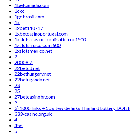
1betcanada.com
1cxc
1gobrasil.com
1x
1xbet140717
1xbetcasinoportugal.com
1xslots-casino.ruralisation.ru 1500
1xslots-ru.co.com 600
1xslotsmexico.net
2
2000A Z
22betcd.net
22bethungary.net
22betuganda.net
23
25
27betcasinobr.com
3
3) 1000 links + 50 sitewide links Thailand Lottery DONE
333-casino.org.uk
4
456
5