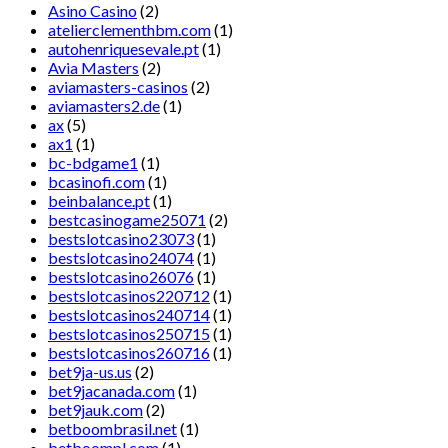
Asino Casino
(2)
atelierclementhbm.com
(1)
autohenriquesevale.pt
(1)
Avia Masters
(2)
aviamasters-casinos
(2)
aviamasters2.de
(1)
ax
(5)
ax1
(1)
bc-bdgame1
(1)
bcasinofi.com
(1)
beinbalance.pt
(1)
bestcasinogame25071
(2)
bestslotcasino23073
(1)
bestslotcasino24074
(1)
bestslotcasino26076
(1)
bestslotcasinos220712
(1)
bestslotcasinos240714
(1)
bestslotcasinos250715
(1)
bestslotcasinos260716
(1)
bet9ja-us.us
(2)
bet9jacanada.com
(1)
bet9jauk.com
(2)
betboombrasil.net
(1)
betboompl.com
(1)