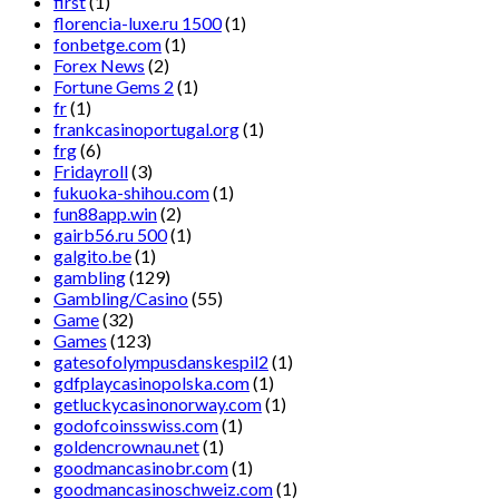
first
(1)
florencia-luxe.ru 1500
(1)
fonbetge.com
(1)
Forex News
(2)
Fortune Gems 2
(1)
fr
(1)
frankcasinoportugal.org
(1)
frg
(6)
Fridayroll
(3)
fukuoka-shihou.com
(1)
fun88app.win
(2)
gairb56.ru 500
(1)
galgito.be
(1)
gambling
(129)
Gambling/Casino
(55)
Game
(32)
Games
(123)
gatesofolympusdanskespil2
(1)
gdfplaycasinopolska.com
(1)
getluckycasinonorway.com
(1)
godofcoinsswiss.com
(1)
goldencrownau.net
(1)
goodmancasinobr.com
(1)
goodmancasinoschweiz.com
(1)