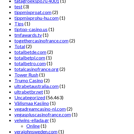
tatagroekspo.ru 4001
(1)
test
(3)
tippmixproat.com
(2)
tippmixprohu-hu.com
(1)
Tips
(1)
tiptop-casino.us
(1)
tmfawards.tv
(1)
togethercasinofrance.com
(2)
Total
(2)
totalbetde.com
(2)
totalbetpl.com
(1)
totalbetro.com
(1)
totalcasinofrance.org
(2)
Tower Rush
(1)
Trumo Casino
(2)
ultrabetaustralia.com
(1)
ultrabetbr.net
(1)
Uncategorized
(56.463)
Välismaa Kasiino
(1)
vegadreamcasino-nl.com
(2)
vegaspluscasinofrance.com
(1)
velwins-ellada.gr
(1)
Online
(1)
verajohnsweden.com
(1)