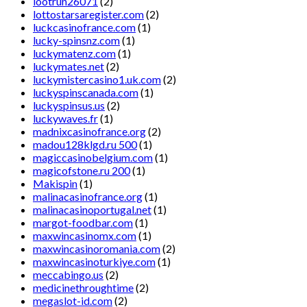
lootrun26071
(2)
lottostarsaregister.com
(2)
luckcasinofrance.com
(1)
lucky-spinsnz.com
(1)
luckymatenz.com
(1)
luckymates.net
(2)
luckymistercasino1.uk.com
(2)
luckyspinscanada.com
(1)
luckyspinsus.us
(2)
luckywaves.fr
(1)
madnixcasinofrance.org
(2)
madou128klgd.ru 500
(1)
magiccasinobelgium.com
(1)
magicofstone.ru 200
(1)
Makispin
(1)
malinacasinofrance.org
(1)
malinacasinoportugal.net
(1)
margot-foodbar.com
(1)
maxwincasinomx.com
(1)
maxwincasinoromania.com
(2)
maxwincasinoturkiye.com
(1)
meccabingo.us
(2)
medicinethroughtime
(2)
megaslot-id.com
(2)