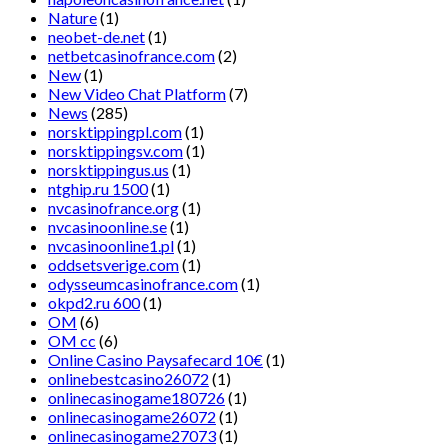
Nature
(1)
neobet-de.net
(1)
netbetcasinofrance.com
(2)
New
(1)
New Video Chat Platform
(7)
News
(285)
norsktippingpl.com
(1)
norsktippingsv.com
(1)
norsktippingus.us
(1)
ntghip.ru 1500
(1)
nvcasinofrance.org
(1)
nvcasinoonline.se
(1)
nvcasinoonline1.pl
(1)
oddsetsverige.com
(1)
odysseumcasinofrance.com
(1)
okpd2.ru 600
(1)
OM
(6)
OM cc
(6)
Online Casino Paysafecard 10€
(1)
onlinebestcasino26072
(1)
onlinecasinogame180726
(1)
onlinecasinogame26072
(1)
onlinecasinogame27073
(1)