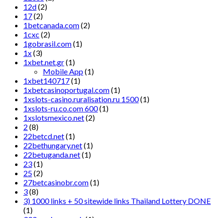
12d
(2)
17
(2)
1betcanada.com
(2)
1cxc
(2)
1gobrasil.com
(1)
1x
(3)
1xbet.net.gr
(1)
Mobile App
(1)
1xbet140717
(1)
1xbetcasinoportugal.com
(1)
1xslots-casino.ruralisation.ru 1500
(1)
1xslots-ru.co.com 600
(1)
1xslotsmexico.net
(2)
2
(8)
22betcd.net
(1)
22bethungary.net
(1)
22betuganda.net
(1)
23
(1)
25
(2)
27betcasinobr.com
(1)
3
(8)
3) 1000 links + 50 sitewide links Thailand Lottery DONE
(1)