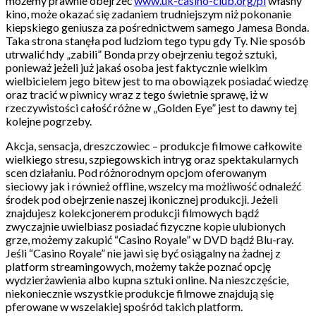
możemy prawnie obejrzeć
www.uk-casino-club.org/pl
własny
kino, może okazać się zadaniem trudniejszym niż pokonanie
kiepskiego geniusza za pośrednictwem samego Jamesa Bonda.
Taka strona stanęła pod ludziom tego typu gdy Ty. Nie sposób
utrwalić hdy „zabili” Bonda przy obejrzeniu tegoż sztuki,
ponieważ jeżeli już jakaś osoba jest faktycznie wielkim
wielbicielem jego bitew jest to ma obowiązek posiadać wiedzę
oraz tracić w piwnicy wraz z tego świetnie sprawę, iż w
rzeczywistości całość różne w „Golden Eye” jest to dawny tej
kolejne pogrzeby.
Akcja, sensacja, dreszczowiec – produkcje filmowe całkowite
wielkiego stresu, szpiegowskich intryg oraz spektakularnych
scen działaniu. Pod różnorodnym opcjom oferowanym
sieciowy jak i również offline, wszelcy ma możliwość odnaleźć
środek pod obejrzenie naszej ikonicznej produkcji. Jeżeli
znajdujesz kolekcjonerem produkcji filmowych bądź
zwyczajnie uwielbiasz posiadać fizyczne kopie ulubionych
grze, możemy zakupić “Casino Royale” w DVD bądź Blu-ray.
Jeśli “Casino Royale” nie jawi się być osiągalny na żadnej z
platform streamingowych, możemy także poznać opcję
wydzierżawienia albo kupna sztuki online. Na nieszczęście,
niekoniecznie wszystkie produkcje filmowe znajdują się
pferowane w wszelakiej spośród takich platform.