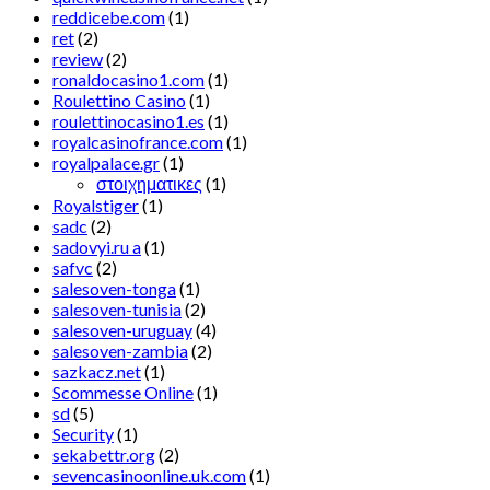
reddicebe.com
(1)
ret
(2)
review
(2)
ronaldocasino1.com
(1)
Roulettino Casino
(1)
roulettinocasino1.es
(1)
royalcasinofrance.com
(1)
royalpalace.gr
(1)
στοιχηματικες
(1)
Royalstiger
(1)
sadc
(2)
sadovyi.ru a
(1)
safvc
(2)
salesoven-tonga
(1)
salesoven-tunisia
(2)
salesoven-uruguay
(4)
salesoven-zambia
(2)
sazkacz.net
(1)
Scommesse Online
(1)
sd
(5)
Security
(1)
sekabettr.org
(2)
sevencasinoonline.uk.com
(1)