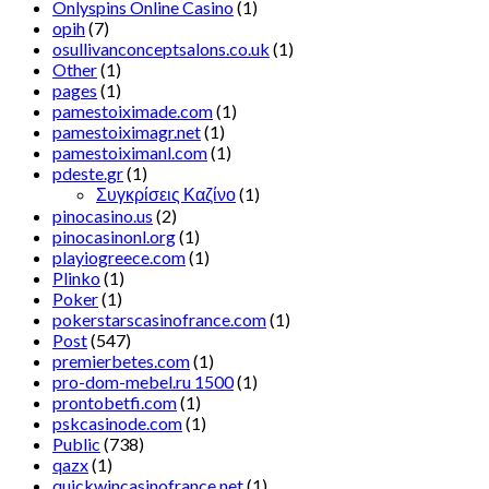
Onlyspins Online Casino
(1)
opih
(7)
osullivanconceptsalons.co.uk
(1)
Other
(1)
pages
(1)
pamestoiximade.com
(1)
pamestoiximagr.net
(1)
pamestoiximanl.com
(1)
pdeste.gr
(1)
Συγκρίσεις Καζίνο
(1)
pinocasino.us
(2)
pinocasinonl.org
(1)
playiogreece.com
(1)
Plinko
(1)
Poker
(1)
pokerstarscasinofrance.com
(1)
Post
(547)
premierbetes.com
(1)
pro-dom-mebel.ru 1500
(1)
prontobetfi.com
(1)
pskcasinode.com
(1)
Public
(738)
qazx
(1)
quickwincasinofrance.net
(1)