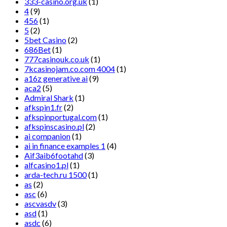
333-casino.org.uk
(1)
4
(9)
456
(1)
5
(2)
5bet Casino
(2)
686Bet
(1)
777casinouk.co.uk
(1)
7kcasinojam.co.com 4004
(1)
a16z generative ai
(9)
aca2
(5)
Admiral Shark
(1)
afkspin1.fr
(2)
afkspinportugal.com
(1)
afkspinscasino.pl
(2)
ai companion
(1)
ai in finance examples 1
(4)
Aif3aib6footahd
(3)
alfcasino1.pl
(1)
arda-tech.ru 1500
(1)
as
(2)
asc
(6)
ascvasdv
(3)
asd
(1)
asdc
(6)