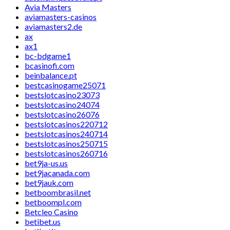
Avia Masters
aviamasters-casinos
aviamasters2.de
ax
ax1
bc-bdgame1
bcasinofi.com
beinbalance.pt
bestcasinogame25071
bestslotcasino23073
bestslotcasino24074
bestslotcasino26076
bestslotcasinos220712
bestslotcasinos240714
bestslotcasinos250715
bestslotcasinos260716
bet9ja-us.us
bet9jacanada.com
bet9jauk.com
betboombrasil.net
betboompl.com
Betcleo Casino
betibet.us