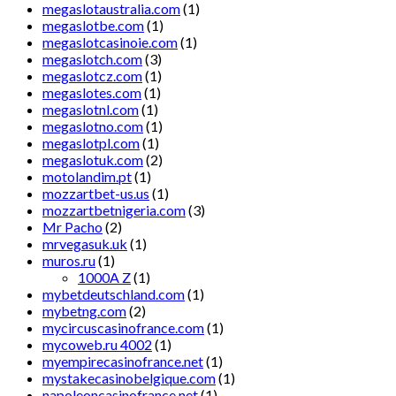
megaslotaustralia.com
(1)
megaslotbe.com
(1)
megaslotcasinoie.com
(1)
megaslotch.com
(3)
megaslotcz.com
(1)
megaslotes.com
(1)
megaslotnl.com
(1)
megaslotno.com
(1)
megaslotpl.com
(1)
megaslotuk.com
(2)
motolandim.pt
(1)
mozzartbet-us.us
(1)
mozzartbetnigeria.com
(3)
Mr Pacho
(2)
mrvegasuk.uk
(1)
muros.ru
(1)
1000A Z
(1)
mybetdeutschland.com
(1)
mybetng.com
(2)
mycircuscasinofrance.com
(1)
mycoweb.ru 4002
(1)
myempirecasinofrance.net
(1)
mystakecasinobelgique.com
(1)
napoleoncasinofrance.net
(1)