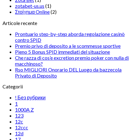
zotabet-us.us
(1)
Στοίχημα Online
(2)
Articole recente
Prontuario step-by-step aborda regolazione casinò
contro SPID
Premio privo di deposito a le scommesse sportive
Pieno 5 Bonus SPID immediati del situazione
Che razza di cos’e excretion premio poker con nulla di
macchinoso?
Rso MIGLIORI Onorario DEL Luogo da bazzecola
Privato di Deposito
Categorii
! Без рубрики
1
1000A Z
123
12c
12ccc
12d
17