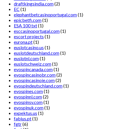
draftkingsindia.com
(2)
EC
(1)
elephantbetcasinoportugal.com
(1)
epicbetfi.com
(1)
ESA 100 txt
(1)
esccasinoportugal.com
(1)
escort projects
(1)
eurona.pt
(1)
euslotcasino.us
(1)
euslotdeutschland.com
(1)
euslotnl.com
(1)
euslotschweiz.com
(1)
evospincanada.com
(1)
evospincasinobr.com
(2)
evospincasinoie.com
(2)
evospindeutschland.com
(1)
evospines.com
(1)
evospinnl.com
(2)
evospinsv.com
(1)
evospinuk.com
(1)
expektus.us
(1)
fabius.pt
(1)
fgtr
(6)