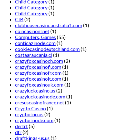
Child Category
(1)
Child Category
(1)
Child Category
(1)
CIB
(2)
clubhousecasinoaustralia1.com
(1)
coincasinonl.net
(1)
Computers, Games
(55)
conticazinode.com
(1)
cookiecasinodeutschland.com
(1)
costaaraucania.cl
(1)
crazyfoxcasinoch.com
(2)
crazyfoxcasinofi.com
(1)
crazyfoxcasinofr.com
(1)
crazyfoxcasinoit.com
(1)
crazyfoxcasinouk.com
(1)
crazyluckcasino.us
(2)
crazyluckcasinode.com
(1)
cresuscasinofrance.net
(1)
Crypto Casino
(1)
cryptorino.us
(2)
cryptorinode.com
(1)
dertrt
(5)
dfr
(2)
draftkings-us.us
(1)