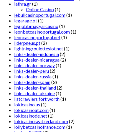
lathra.gr
(1)
Online Casino
(1)
lebullcasinoportugal.com
(1)
legarage.pt
(1)
legjobbmagyarcasino
(1)
leonbetcasinoportugal.com
(1)
leoncasinoportugal.net
(1)
liderpneus.pt
(2)
lightningrouletteslot.net
(1)
links-dealer-indonesia
(2)
links-dealer-nicaragua
(2)
links-dealer-norway
(1)
links-dealer-peru
(2)
links-dealer-russia
(1)
links-dealer-spain
(3)
links-dealer-thailand
(2)
links-dealer-ukraine
(1)
listcrawlers fort worth
(1)
lokicasino.us
(1)
lokicasinoat.com
(1)
lokicasinode.net
(1)
lokicasinoswitzerland.com
(2)
lollybetcasinofrance.com
(1)