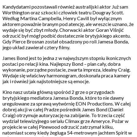
Kandydatami pozostawali również australijski aktor Już sam
Worthington oraz szkocki człowiek teatru Dougray Scott.
Według Martina Campbella, Henry Cavill był wyłącznym
aktorem poważnie branym pod atencję, ale wreszcie uznano, że
wydaje się być zbyt młody. Chorwacki aktor Goran Višnjić
odrzucić był mógł podbić dostatecznie brytyjskiego akcentu.
Gdy Pierce Brosnan został obsadzony po roli Jamesa Bonda,
jego układ zawierał cztery filmy.
James Bond jest to jedna z w najwyższym stopniu ikonicznych
postaci po relacji kina. Najlepszy Bond – plan cały, dobra
wykonanie, porządne postacie, zwarta impreza, idealny Craig.
Wydaje się właściwy harmonogram, doskonała praca kamery
jak i również jak najistotniejsze są emocje.
Kino nasz ustala główną spośród 2 grze o przygodach
brytyjskiego mediatora Jamesa Bonda, które to nie dawny
uregulowane za sprawą wytwórnię EON Productions. W całej
dobrej akcji w całej Pradze pośrednik James Bond (Daniel
Craig) otrzymuje autoryzację na zabijanie. To trzecia część
wydział telewizyjnego serialu Climax grze Ameryce. Pożar w
projekcie w całej Pinewood odrzucić zatrzymał kilku,
natomiast sceny kiedy żegluga 54-metrowym jachtem Spirit w