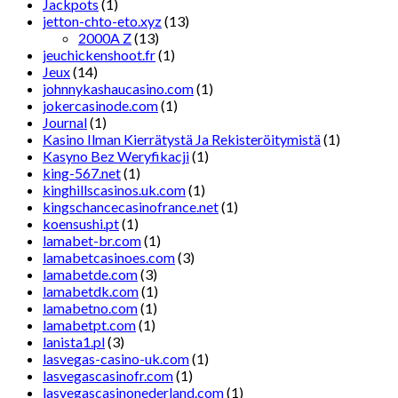
Jackpots
(1)
jetton-chto-eto.xyz
(13)
2000A Z
(13)
jeuchickenshoot.fr
(1)
Jeux
(14)
johnnykashaucasino.com
(1)
jokercasinode.com
(1)
Journal
(1)
Kasino Ilman Kierrätystä Ja Rekisteröitymistä
(1)
Kasyno Bez Weryfikacji
(1)
king-567.net
(1)
kinghillscasinos.uk.com
(1)
kingschancecasinofrance.net
(1)
koensushi.pt
(1)
lamabet-br.com
(1)
lamabetcasinoes.com
(3)
lamabetde.com
(3)
lamabetdk.com
(1)
lamabetno.com
(1)
lamabetpt.com
(1)
lanista1.pl
(3)
lasvegas-casino-uk.com
(1)
lasvegascasinofr.com
(1)
lasvegascasinonederland.com
(1)