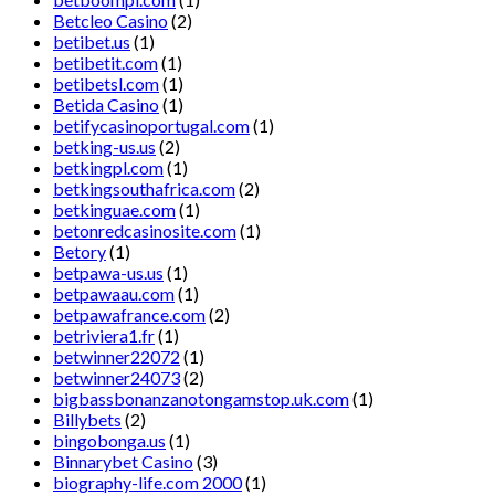
Betcleo Casino
(2)
betibet.us
(1)
betibetit.com
(1)
betibetsl.com
(1)
Betida Casino
(1)
betifycasinoportugal.com
(1)
betking-us.us
(2)
betkingpl.com
(1)
betkingsouthafrica.com
(2)
betkinguae.com
(1)
betonredcasinosite.com
(1)
Betory
(1)
betpawa-us.us
(1)
betpawaau.com
(1)
betpawafrance.com
(2)
betriviera1.fr
(1)
betwinner22072
(1)
betwinner24073
(2)
bigbassbonanzanotongamstop.uk.com
(1)
Billybets
(2)
bingobonga.us
(1)
Binnarybet Casino
(3)
biography-life.com 2000
(1)