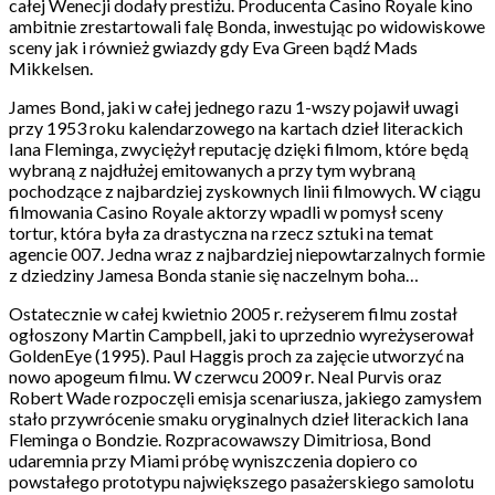
całej Wenecji dodały prestiżu. Producenta Casino Royale kino
ambitnie zrestartowali falę Bonda, inwestując po widowiskowe
sceny jak i również gwiazdy gdy Eva Green bądź Mads
Mikkelsen.
James Bond, jaki w całej jednego razu 1-wszy pojawił uwagi
przy 1953 roku kalendarzowego na kartach dzieł literackich
Iana Fleminga, zwyciężył reputację dzięki filmom, które będą
wybraną z najdłużej emitowanych a przy tym wybraną
pochodzące z najbardziej zyskownych linii filmowych. W ciągu
filmowania Casino Royale aktorzy wpadli w pomysł sceny
tortur, która była za drastyczna na rzecz sztuki na temat
agencie 007. Jedna wraz z najbardziej niepowtarzalnych formie
z dziedziny Jamesa Bonda stanie się naczelnym boha…
Ostatecznie w całej kwietnio 2005 r. reżyserem filmu został
ogłoszony Martin Campbell, jaki to uprzednio wyreżyserował
GoldenEye (1995). Paul Haggis proch za zajęcie utworzyć na
nowo apogeum filmu. W czerwcu 2009 r. Neal Purvis oraz
Robert Wade rozpoczęli emisja scenariusza, jakiego zamysłem
stało przywrócenie smaku oryginalnych dzieł literackich Iana
Fleminga o Bondzie. Rozpracowawszy Dimitriosa, Bond
udaremnia przy Miami próbę wyniszczenia dopiero co
powstałego prototypu największego pasażerskiego samolotu