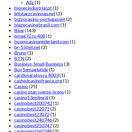
Allz
(1)
biosecindustrial.pt
(1)
bitstarzcasinoau.net
(2)
bizzocasino-portugal.net
(2)
blazecasinobrasil.com
(1)
Blog
(143)
bmag72.ru 408
(1)
boomcasinonederland.com
(1)
br-55bet.net
(2)
Bruno
(1)
BTN
(2)
Business, Small Business
(3)
Buy Semaglutide
(1)
cardiosaratov.ru 4003
(1)
cashedcasinofrance.org
(1)
Casino
(25)
casino utan svensk licens
(1)
casino13online.it
(1)
casinobest200742
(1)
casinobest22071
(2)
casinobest23072
(1)
casinobest240746
(2)
casinobest250747
(2)
casinobest260748
(2)