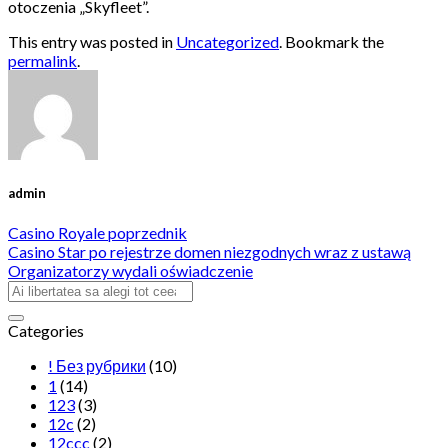
otoczenia „Skyfleet”.
This entry was posted in
Uncategorized
. Bookmark the
permalink
.
admin
Casino Royale poprzednik
Casino Star po rejestrze domen niezgodnych wraz z ustawą
Organizatorzy wydali oświadczenie
Categories
! Без рубрики
(10)
1
(14)
123
(3)
12c
(2)
12ccc
(2)