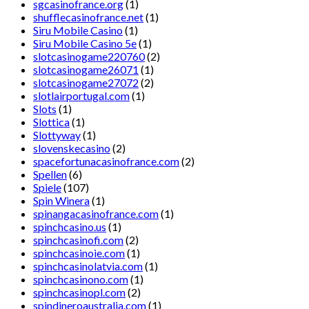
sgcasinofrance.org
(1)
shufflecasinofrance.net
(1)
Siru Mobile Casino
(1)
Siru Mobile Casino 5e
(1)
slotcasinogame220760
(2)
slotcasinogame26071
(1)
slotcasinogame27072
(2)
slotlairportugal.com
(1)
Slots
(1)
Slottica
(1)
Slottyway
(1)
slovenskecasino
(2)
spacefortunacasinofrance.com
(2)
Spellen
(6)
Spiele
(107)
Spin Winera
(1)
spinangacasinofrance.com
(1)
spinchcasino.us
(1)
spinchcasinofi.com
(2)
spinchcasinoie.com
(1)
spinchcasinolatvia.com
(1)
spinchcasinono.com
(1)
spinchcasinopl.com
(2)
spindineroaustralia.com
(1)