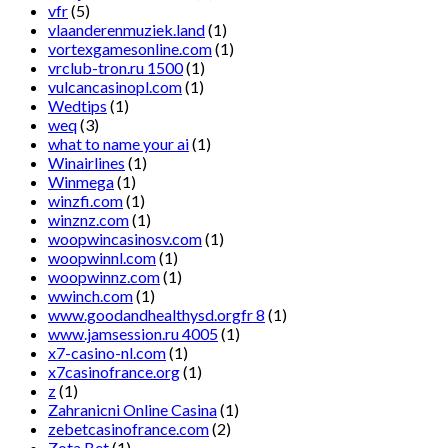
vfr
(5)
vlaanderenmuziek.land
(1)
vortexgamesonline.com
(1)
vrclub-tron.ru 1500
(1)
vulcancasinopl.com
(1)
Wedtips
(1)
weq
(3)
what to name your ai
(1)
Winairlines
(1)
Winmega
(1)
winzfi.com
(1)
winznz.com
(1)
woopwincasinosv.com
(1)
woopwinnl.com
(1)
woopwinnz.com
(1)
wwinch.com
(1)
www.goodandhealthysd.orgfr 8
(1)
www.jamsession.ru 4005
(1)
x7-casino-nl.com
(1)
x7casinofrance.org
(1)
z
(1)
Zahranicni Online Casina
(1)
zebetcasinofrance.com
(2)
Zota Bet
(1)