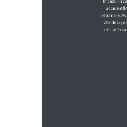
În cazul în c
accidentări
returnare. Av
zile de la p
util iar în 