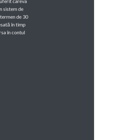
suferit careva
un sistem de
n termen de 30
esată în timp
rsa în contul