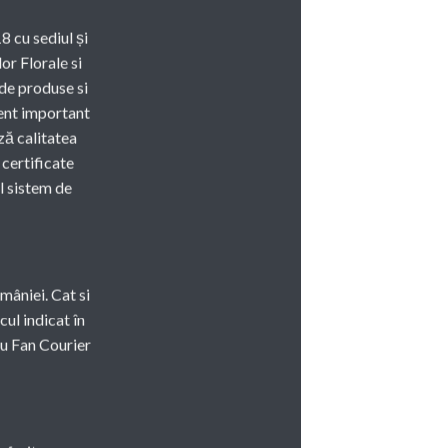
8 cu sediul și
or Florale si
 de produse si
ment important
ză calitatea
 certificate
l sistem de
mâniei. Cat si
cul indicat în
u Fan Courier