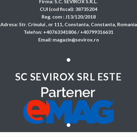
Firma: S.C. SEVIROX S.R.L.
CUI (cod fiscal): 38735204
Reg. com : J13/120/2018
Adresa: Str. Crinului , nr 111, Constanta, Constanta, Romania
Telefon: +40763341806 / +40799316631
Email: magazin@sevirox.ro
SC SEVIROX SRL ESTE