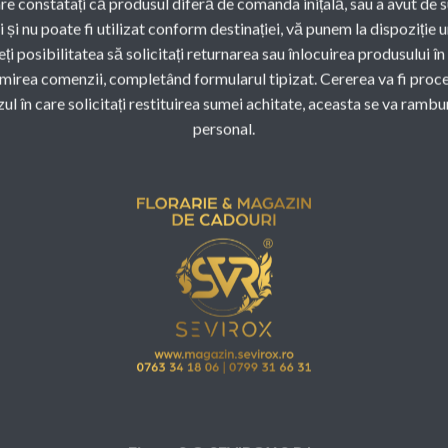
are constatați că produsul diferă de comanda inițală, sau a avut de 
 și nu poate fi utilizat conform destinației, vă punem la dispoziție 
eți posibilitatea să solicitați returnarea sau înlocuirea produsului î
rimirea comenzii, completând formularul tipizat. Cererea va fi proc
cazul în care solicitați restituirea sumei achitate, aceasta se va rambu
personal.