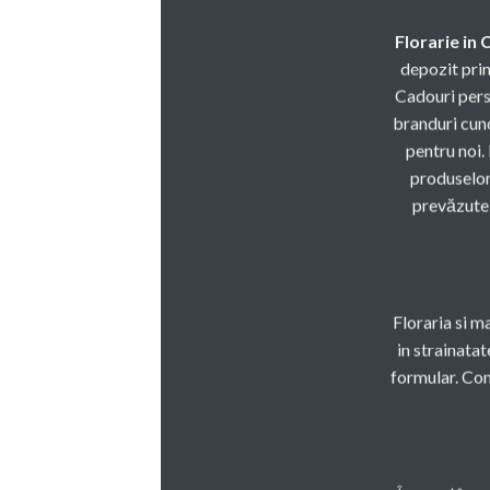
Florarie in
depozit prin
Cadouri perso
branduri cuno
pentru noi.
produselor 
prevăzute 
Floraria si m
in strainatat
formular. Co