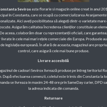
 Constanta Sevirox
este florarie si magazin online creat in anul 201
cipal în Constanta, care se ocupă cu comercializarea Aranjamentel
nalizate. Aici aveți posibilitatea să alegeți dintr-o varietate mare
scute. Asigurăm calitatea Încrederea clienților constituie un ele
 De aceea, colaborăm doar cu reprezentanții oficiali, care garantea
livrate în cele mai mari rețele comerciale din Europa. Produsele au
de legislația europeană. În afară de aceasta, magazinul are propriu
control, care asigură cele mai bune produse.
Livrare accesibilă
agazinul de cadouri Sevirox livrează produse pe întreg teritoriul Ro
e. După efectuarea comenzii, coletul este trimis din Constanta la lo
manda se livreaza in maxim 24-48 ore prin SameDay curier, DPD sa
la adresa indicata din comanda.
Returnare