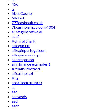
456
5
5bet Casino
686Bet
777casinouk.co.uk
7kcasinojam.co.com 4004
a16z generative ai
aca2
Admiral Shark
afkspin1.fr
afkspinportugal.com
afkspinscasino.pl
ai companion
ai in finance examples 1
Aif3aib6footahd
alfcasino1.pl
Allz
arda-tech.ru 1500
as
asc
ascvasdv
asd
asdc