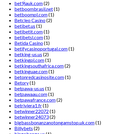
bet9jauk.com
(2)
betboombrasil.net
(1)
betboompl.com
(1)
Betcleo Casino
(2)
betibet.us
(1)
betibetit.com
(1)
betibetsl.com
(1)
Betida Casino
(1)
betifycasinoportugal.com
(1)
betking-us.us
(2)
betkingpl.com
(1)
betkingsouthafrica.com
(2)
betkinguae.com
(1)
betonredcasinosite.com
(1)
Betory
(1)
betpawa-us.us
(1)
betpawaau.com
(1)
betpawafrance.com
(2)
betriviera1.fr
(1)
betwinner22072
(1)
betwinner24073
(2)
bigbassbonanzanotongamstop.uk.com
(1)
Billybets
(2)
bingobonga.us
(1)