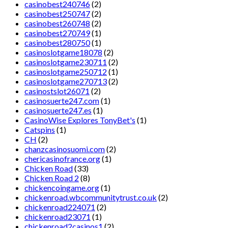
casinobest240746
(2)
casinobest250747
(2)
casinobest260748
(2)
casinobest270749
(1)
casinobest280750
(1)
casinoslotgame18078
(2)
casinoslotgame230711
(2)
casinoslotgame250712
(1)
casinoslotgame270713
(2)
casinostslot26071
(2)
casinosuerte247.com
(1)
casinosuerte247.es
(1)
CasinoWise Explores TonyBet's
(1)
Catspins
(1)
CH
(2)
chanzcasinosuomi.com
(2)
chericasinofrance.org
(1)
Chicken Road
(33)
Chicken Road 2
(8)
chickencoingame.org
(1)
chickenroad.wbcommunitytrust.co.uk
(2)
chickenroad224071
(2)
chickenroad23071
(1)
chickenroad2casinos1
(2)