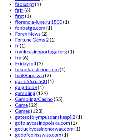
fabius.pt
(1)
fgtr
(6)
first
(1)
florencia-luxe.ru 1500
(1)
fonbetge.com
(1)
Forex News
(2)
Fortune Gems 2
(1)
fr
(1)
frankcasinoportugal.org
(1)
frg
(6)
Fridayroll
(3)
fukuoka-shihou.com
(1)
fun88app.win
(2)
gairb56.ru 500
(1)
galgito.be
(1)
gambling
(129)
Gambling/Casino
(55)
Game
(32)
Games
(123)
gatesofolympusdanskespil2
(1)
gdfplaycasinopolska.com
(1)
getluckycasinonorway.com
(1)
godofcoinsswiss.com
(1)