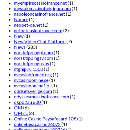
myempirecasinofrance.net
(1)
mystakecasinobelgique.com
(1)
napoleoncasinofrance.net
(1)
Nature
(1)
neobet-de.net
(1)
netbetcasinofrance.com
(2)
New
(1)
New Video Chat Platform
(7)
News
(285)
norsktippingpl.com
(1)
norsktippingsv.com
(1)
norsktippingus.us
(1)
ntghip.ru 1500
(1)
nvcasinofrance.org
(1)
nvcasinoonline.se
(1)
nvcasinoonline1.pl
(1)
oddsetsverige.com
(1)
odysseumcasinofrance.com
(1)
okpd2.ru 600
(1)
OM
(6)
OM cc
(6)
Online Casino Paysafecard 10€
(1)
onlinebestcasino26072
(1)
onlinecasinogame180726
(1)