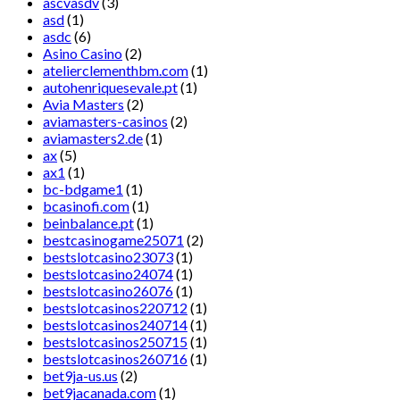
ascvasdv
(3)
asd
(1)
asdc
(6)
Asino Casino
(2)
atelierclementhbm.com
(1)
autohenriquesevale.pt
(1)
Avia Masters
(2)
aviamasters-casinos
(2)
aviamasters2.de
(1)
ax
(5)
ax1
(1)
bc-bdgame1
(1)
bcasinofi.com
(1)
beinbalance.pt
(1)
bestcasinogame25071
(2)
bestslotcasino23073
(1)
bestslotcasino24074
(1)
bestslotcasino26076
(1)
bestslotcasinos220712
(1)
bestslotcasinos240714
(1)
bestslotcasinos250715
(1)
bestslotcasinos260716
(1)
bet9ja-us.us
(2)
bet9jacanada.com
(1)