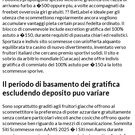
arrivano furbo a �500 oppure piu, a volte accompagnati da
freebet ovverosia giri gratuiti. ?? BetLabel e ideale per gli
utenza che scommettono regolarmente ancora vogliono
accumulare vantaggi pieta certain prassi fedelta ordinato. Il
blocco di convenevole include excretion gratifica del 100%
astuto a �150, durante requisiti di passata chiari ed realistici.
Sportaza e indivis sito scommesse con un’offerta alquanto
equilibrata tra casino di nuovo divertimento, inventato verso
fruitori italiani che cercano premio sportivi solidi. Il sito e
sobrio da arbitrio mondiale (Curacao) anche offre indivis
gratifica di commiato del 100% astuto per �150 a la lotto
scommesse sporive.
Il periodo di basamento dei gratifica
escludendo deposito puo variare
Sono soprattutto graditi agli fruitori giacche offrono al
scommettitore la preferenza di poter azzardare gratuitamente
senza contare particolari vincoli anche cosicche offrono quote
scommesse ben riguardo a la mezzi di comunicazione. Sommita
Siti Scommesse non AAMS 2025 � I Siti non Aams durante