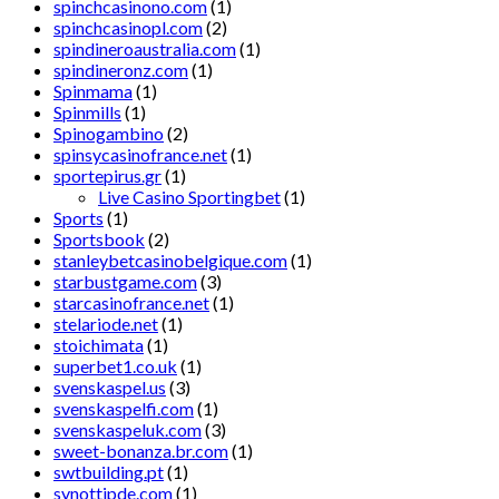
spinchcasinono.com
(1)
spinchcasinopl.com
(2)
spindineroaustralia.com
(1)
spindineronz.com
(1)
Spinmama
(1)
Spinmills
(1)
Spinogambino
(2)
spinsycasinofrance.net
(1)
sportepirus.gr
(1)
Live Casino Sportingbet
(1)
Sports
(1)
Sportsbook
(2)
stanleybetcasinobelgique.com
(1)
starbustgame.com
(3)
starcasinofrance.net
(1)
stelariode.net
(1)
stoichimata
(1)
superbet1.co.uk
(1)
svenskaspel.us
(3)
svenskaspelfi.com
(1)
svenskaspeluk.com
(3)
sweet-bonanza.br.com
(1)
swtbuilding.pt
(1)
synottipde.com
(1)