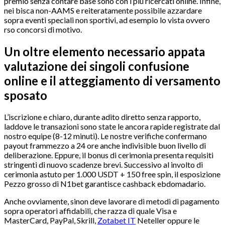
premio senza contare base sono con i piu ricercati online. Infine,
nei bisca non-AAMS e reiteratamente possibile azzardare
sopra eventi speciali non sportivi, ad esempio lo vista ovvero
rso concorsi di motivo.
Un oltre elemento necessario appata
valutazione dei singoli confusione
online e il atteggiamento di versamento
sposato
L’iscrizione e chiaro, durante adito diretto senza rapporto,
laddove le transazioni sono state le ancora rapide registrate dal
nostro equipe (8-12 minuti). Le nostre verifiche confermano
payout frammezzo a 24 ore anche indivisible buon livello di
deliberazione. Eppure, il bonus di cerimonia presenta requisiti
stringenti di nuovo scadenze brevi. Successivo al involto di
cerimonia astuto per 1.000 USDT + 150 free spin, il esposizione
Pezzo grosso di N1bet garantisce cashback ebdomadario.
Anche ovviamente, sinon deve lavorare di metodi di pagamento
sopra operatori affidabili, che razza di quale Visa e
MasterCard, PayPal, Skrill,
Zotabet IT
Neteller oppure le