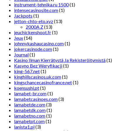
instrument-tehnika.ru 1500
(1)
intensecasinosite.com
(1)
Jackpots
(1)
jetton-chto-eto.xyz
(13)
2000A Z
(13)
jeuchickenshoot.fr
(1)
Jeux
(14)
johnnykashaucasino.com
(1)
jokercasinode.com
(1)
Journal
(1)
Kasino Ilman Kierrätystä Ja Rekisteröitymistä
(1)
Kasyno Bez Weryfikacji
(1)
king-567.net
(1)
kinghillscasinos.uk.com
(1)
kingschancecasinofrance.net
(1)
koensushi.pt
(1)
lamabet-br.com
(1)
lamabetcasinoes.com
(3)
lamabetde.com
(3)
lamabetdk.com
(1)
lamabetno.com
(1)
lamabetpt.com
(1)
lanista1.pl
(3)