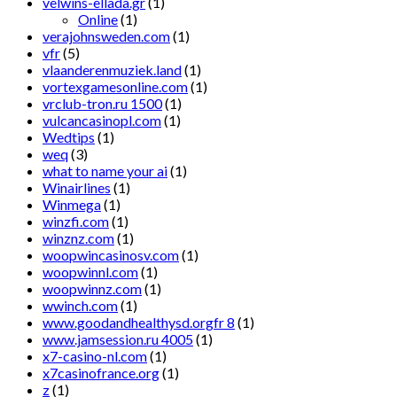
velwins-ellada.gr
(1)
Online
(1)
verajohnsweden.com
(1)
vfr
(5)
vlaanderenmuziek.land
(1)
vortexgamesonline.com
(1)
vrclub-tron.ru 1500
(1)
vulcancasinopl.com
(1)
Wedtips
(1)
weq
(3)
what to name your ai
(1)
Winairlines
(1)
Winmega
(1)
winzfi.com
(1)
winznz.com
(1)
woopwincasinosv.com
(1)
woopwinnl.com
(1)
woopwinnz.com
(1)
wwinch.com
(1)
www.goodandhealthysd.orgfr 8
(1)
www.jamsession.ru 4005
(1)
x7-casino-nl.com
(1)
x7casinofrance.org
(1)
z
(1)