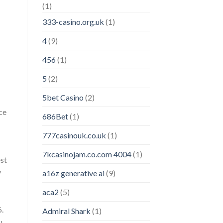
(1)
333-casino.org.uk
(1)
4
(9)
456
(1)
5
(2)
5bet Casino
(2)
ce
686Bet
(1)
777casinouk.co.uk
(1)
7kcasinojam.co.com 4004
(1)
st
y
a16z generative ai
(9)
aca2
(5)
.
Admiral Shark
(1)
u