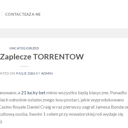
CONTACTEAZA-NE
UNCATEGORIZED
a Zaplecze TORRENTOW
OSTED ON
9 IULIE 2026
BY
ADMIN
lanowano, a
21 lucky bet
mimo wszystko będą klasyczne. Ponadto
lach odnośnie ostatecznego losu postaci, jakie wyprodukowano
asino Royale Daniel Craig w raz pierwszy zagrał Jamesa Bonda o
kultową osoba. Swoim 1 celem przy nowatorskiej roli wydaje się
j.