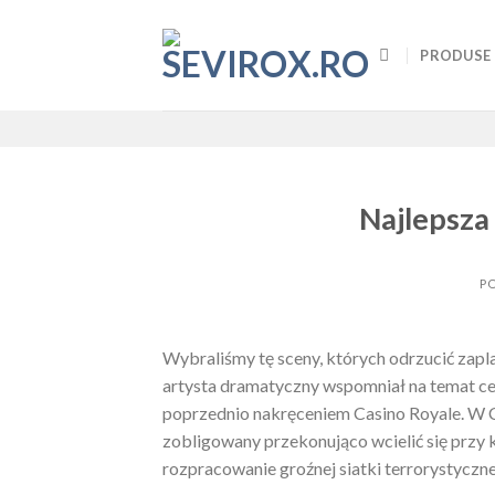
Skip
to
PRODUSE
content
Najlepsz
P
Wybraliśmy tę sceny, których odrzucić zap
artysta dramatyczny wspomniał na temat ce
poprzednio nakręceniem Casino Royale. W C
zobligowany przekonująco wcielić się przy 
rozpracowanie groźnej siatki terrorystyczne