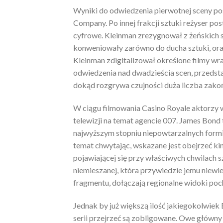
Wyniki do odwiedzenia pierwotnej sceny p
Company. Po innej frakcji sztuki reżyser po
cyfrowe. Kleinman zrezygnował z żeńskich s
konweniowały zarówno do ducha sztuki, oraz
Kleinman zdigitalizował określone filmy wr
odwiedzenia nad dwadzieścia scen, przedst
dokąd rozgrywa czujności duża liczba zakoń
W ciągu filmowania Casino Royale aktorzy wp
telewizji na temat agencie 007. James Bond t
najwyższym stopniu niepowtarzalnych form
temat chwytając, wskazane jest obejrzeć kin
pojawiającej się przy właściwych chwilach s
niemieszanej, która przywiedzie jemu niew
fragmentu, dołączają regionalne widoki po
Jednak by już większą ilość jakiegokolwiek 
serii przejrzeć są zobligowane. Owe główny