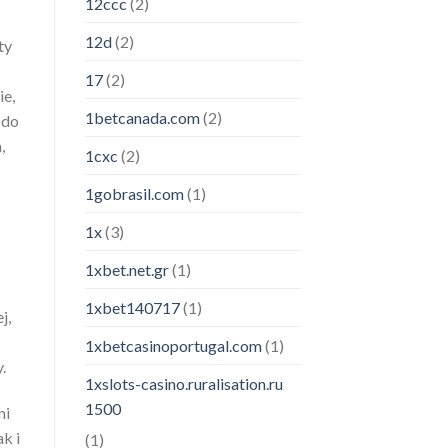
12ccc
(2)
12d
(2)
ty
17
(2)
ie,
1betcanada.com
(2)
 do
,
1cxc
(2)
1gobrasil.com
(1)
1x
(3)
1xbet.net.gr
(1)
1xbet140717
(1)
j,
1xbetcasinoportugal.com
(1)
.
1xslots-casino.ruralisation.ru
1500
ni
k i
(1)