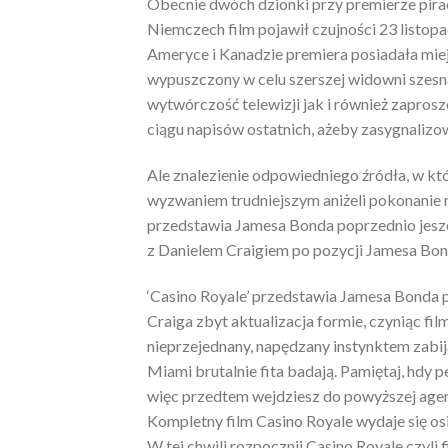
Obecnie dwóch dzionki przy premierze pirac
Niemczech film pojawił czujności 23 listop
Ameryce i Kanadzie premiera posiadała miejs
wypuszczony w celu szerszej widowni szesna
wytwórczość telewizji jak i również zaprosz
ciągu napisów ostatnich, ażeby zasygnaliz
Ale znalezienie odpowiedniego źródła, w któ
wyzwaniem trudniejszym aniżeli pokonanie 
przedstawia Jamesa Bonda poprzednio jeszc
z Danielem Craigiem po pozycji Jamesa Bon
‘Casino Royale’ przedstawia Jamesa Bonda pr
Craiga zbyt aktualizacja formie, czyniąc f
nieprzejednany, napędzany instynktem zabij
Miami brutalnie fita badają. Pamiętaj, hdy 
więc przedtem wejdziesz do powyższej agend
Kompletny film Casino Royale wydaje się os
W tej chwili rozpocznij Casino Royale czyl