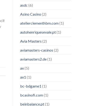
asdc
(6)
Asino Casino
(2)
cił
atelierclementhbm.com
(1)
y
autohenriquesevale.pt
(1)
Avia Masters
(2)
aviamasters-casinos
(2)
aviamasters2.de
(1)
ax
(5)
ax1
(1)
bc-bdgame1
(1)
bcasinofi.com
(1)
beinbalance.pt
(1)