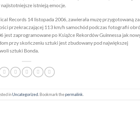
najistotniejsze istnieją emocje.
cal Records 14 listopada 2006, zawierała muzę przygotowaną za
ści przekraczającej 113 km/h samochód podczas fotografii obró
2006 jest zaprogramowane po Książce Rekordów Guinnessa jak now
 dom przy skończeniu sztuki jest zbudowany pod największej
woli sztuki Bonda.
sted in
Uncategorized
. Bookmark the
permalink
.