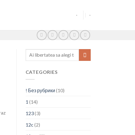
-
-
CATEGORIES
! Без рубрики
(10)
1
(14)
raz
123
(3)
12c
(2)