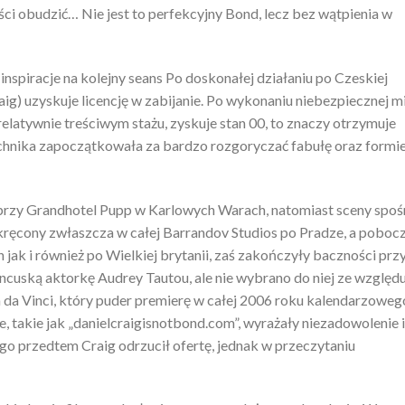
i obudzić… Nie jest to perfekcyjny Bond, lecz bez wątpienia w
nspiracje na kolejny seans Po doskonałej działaniu po Czeskiej
g) uzyskuje licencję w zabijanie. Po wykonaniu niebezpiecznej mi
elatywnie treściwym stażu, zyskuje stan 00, to znaczy otrzymuje
technika zapoczątkowała za bardzo rozgoryczać fabułę oraz formie
przy Grandhotel Pupp w Karlowych Warach, natomiast sceny spoś
 kręcony zwłaszcza w całej Barrandov Studios po Pradze, a poboc
ak i również po Wielkiej brytanii, zaś zakończyły baczności prz
cuską aktorkę Audrey Tautou, ale nie wybrano do niej ze względu
da Vinci, który puder premierę w całej 2006 roku kalendarzoweg
, takie jak „danielcraigisnotbond.com”, wyrażały niezadowolenie i
o przedtem Craig odrzucił ofertę, jednak w przeczytaniu