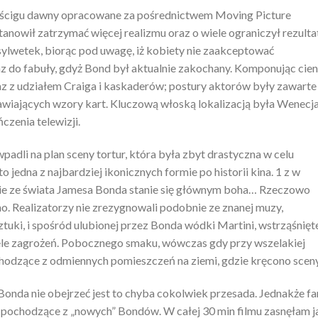
ościgu dawny opracowane za pośrednictwem Moving Picture
stanowił zatrzymać więcej realizmu oraz o wiele ograniczył rezulta
ylwetek, biorąc pod uwagę, iż kobiety nie zaakceptować
 do fabuły, gdyż Bond był aktualnie zakochany. Komponując cien
az z udziałem Craiga i kaskaderów; postury aktorów były zawarte
awiających wzory kart. Kluczową włoską lokalizacją była Wenecja
czenia telewizji.
adli na plan sceny tortur, która była zbyt drastyczna w celu
o jedna z najbardziej ikonicznych formie po historii kina. 1 z w
ie ze świata Jamesa Bonda stanie się głównym boha… Rzeczowo
o. Realizatorzy nie zrezygnowali podobnie ze znanej muzy,
ztuki, i spośród ulubionej przez Bonda wódki Martini, wstrząśnięte
iele zagrożeń. Pobocznego smaku, wówczas gdy przy wszelakiej
chodzące z odmiennych pomieszczeń na ziemi, gdzie kręcono sceny
Bonda nie obejrzeć jest to chyba cokolwiek przesada. Jednakże fa
 pochodzące z „nowych” Bondów. W całej 30 min filmu zasnęłam ja