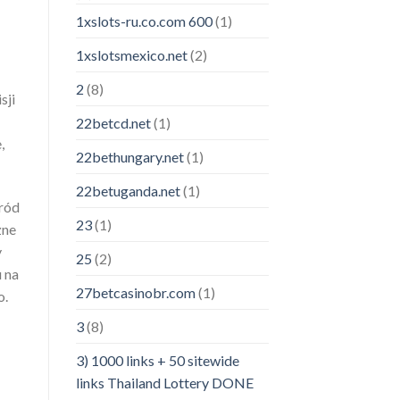
1xslots-ru.co.com 600
(1)
1xslotsmexico.net
(2)
2
(8)
sji
22betcd.net
(1)
,
22bethungary.net
(1)
22betuganda.net
(1)
ród
23
(1)
zne
y
25
(2)
 na
27betcasinobr.com
(1)
o.
3
(8)
3) 1000 links + 50 sitewide
links Thailand Lottery DONE