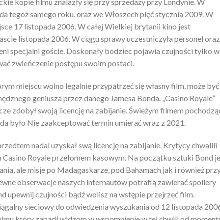
kie kopie filmu znalazły się przy sprzedaży przy Londynie. W
ada tegoż samego roku, oraz we Włoszech pięć stycznia 2009. W
ce 17 listopada 2006. W całej Wielkiej brytanii kino jest
scie listopada 2006. W ciągu sprawy uczestniczyła personel oraz
eni specjalni goście. Doskonały bodziec pojawia czujności tylko w
ować zwieńczenie postępu swoim postaci.
rym miejscu wolno legalnie przypatrzeć się własny film, może być
nędznego geniusza przez danego Jamesa Bonda. „Casino Royale”
ze zdobył swoją licencję na zabijanie. Świeżym filmem pochodzą
da było Nie zaakceptować termin umierać wraz z 2021.
zedtem nadal uzyskał swą licencję na zabijanie. Krytycy chwalili
ilm Casino Royale przełomem kasowym. Na początku sztuki Bond je
ania, ale misje po Madagaskarze, pod Bahamach jak i również prz
pewne obserwacje naszych internautów potrafią zawierać spoilery
 upewnij czujności bądź wolisz na wstępie przejrzeć film.
iągalny sieciowy do odwiedzenia wyszukania od 12 listopada 2006
i filmu który zapadł widzom w wspomnienie w tej chwili od moment