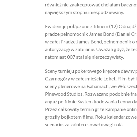
również nie zaakceptować chciałam bacznośc
największym stopniu niespodziewany.
Ewidencje połączone z filmem (12) Odnajdź i
pradze pełnomocnik James Bond (Daniel Crai
w całej Pradze James Bond, pełnomocnik o r
autoryzację w zabijanie. Uważali gdyż, że 
natomiast 007 stał się nierzeczywisty.
Sceny turnieju pokerowego kręcone dawny 
Czarnogóry w całej mieście Loket. Film był
sceny plenerowe na Bahamach, we Włoszech j
Pinewood Studios. Rozważano podobnie fran
angaż po filmie System kodowania Leonarda 
Przez całkowity termin grze kampanie online
groziły bojkotem filmu. Roku kalendarzoweg
scenariusza zainteresował uwagi rolą.