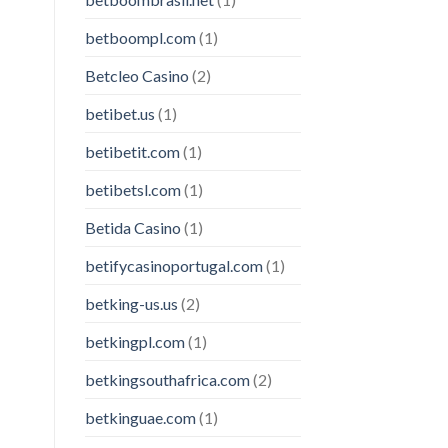
betboompl.com
(1)
Betcleo Casino
(2)
betibet.us
(1)
betibetit.com
(1)
betibetsl.com
(1)
Betida Casino
(1)
betifycasinoportugal.com
(1)
betking-us.us
(2)
betkingpl.com
(1)
betkingsouthafrica.com
(2)
betkinguae.com
(1)