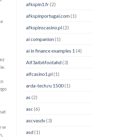
afkspin1.fr
(2)
afkspinportugal.com
(1)
ia
afkspinscasino.pl
(2)
ai companion
(1)
ai in finance examples 1
(4)
zez
Aif3aib6footahd
(3)
ie.
alfcasino1.pl
(1)
go
arda-tech.ru 1500
(1)
ego
as
(2)
asc
(6)
mat
ascvasdv
(3)
e w
asd
(1)
m,