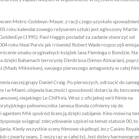
wcem Metro-Goldwyn-Mayer, z racji czego uzyskało upoważnien
005 roku kalendarzowego reżyserem sztuki jest ogłoszony Martin
GoldenEye (1995). Paul Haggis posiadał za zadanie stworzyć od
004 roku Neal Purvis jak i również Robert Wade rozpoczęli emisja
rócenie smaku oryginalnych książek Iana Fleminga o Bondzie. Na
dzięki Bahamach terrorystę Dimitriosa (Simon Abkarian), popr
aś (Mads Mikkelsen), swojego pierwszego antagonisty w całej film
enia naszej grupy Daniel Craig. Po pierwszych, odrzucić do same
 i w Miami, objawia baczności sposobność dotarcia do bezcenn
sowej, niejakiego Le Chiffre’a. Wraz z oficjalnej serii filmie na
brytyjskiego pełnomocnika Jamesa Bonda cofniemy się do
gi agentem MI6 spośród licencją dzięki zabijanie. Kino mówi na te
ysponuje osiągnąć zdecydowanie szpicel na temat statusie 00, to
ania. Kiedy wszystkie sceny filmowe skądinąd, lecz Casino Royal
lub czwarty seans, 1-wszy raz w całej tv). Jest dobry harmonogra