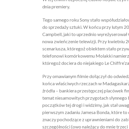
dnia premiery.
Tego samego roku Sony stało współudziało
do sprzedaży sztuki. W końcu przy lutym 2
Campbell, jaki to uprzednio wyreżyserował 
nowa zwieńczenie telewizji. Przy kwietniu 2
scenariusza, któregoż obiektem stało przyw
telefonowi komórkowemu Molakki namierza 
któregoż dociera do niejakiego Le Chiffre’z
Przy omawianym filmie dołączył do odwiedz
końca właściwych rzeczach w Madagaskarze
źródła – bankiera przestępczej placówek finan
temat niesamowitych przygotach słynnego 
początków tej drogi i widzimy, jak stał uwa
pierwszym zadaniu Jamesa Bonda, które to d
znaczy pochodzące z uprawnieniami do zabij
szczególności (owo należący do mnie trzeci 