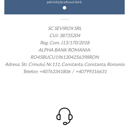
potrivita/produsul dorit.
SC SEVIROX SRL
CUI: 38735204
Reg. Com. J13/170/2018
ALPHA BANK ROMANIA:
RO45BUCU1961304256398RON
Adresa: Str. Crinului, Nr.111, Constanta, Constanta, Romania
Telefon: +40763341806 / +40799316631