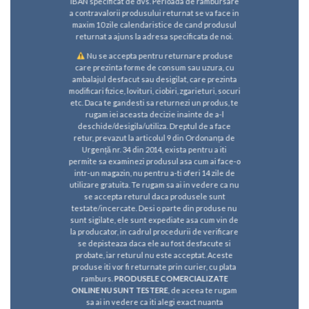
IBAN specificat de dvs. Perioada de rambursare
a contravalorii produsului returnat se va face in
maxim 10 zile calendaristice de cand produsul
returnat a ajuns la adresa specificata de noi.
Nu se accepta pentru returnare produse
care prezinta forme de consum sau uzura, cu
ambalajul desfacut sau desigilat, care prezinta
modificari fizice, lovituri, ciobiri, zgarieturi, socuri
etc. Daca te gandesti sa returnezi un produs, te
rugam iei aceasta decizie inainte de a-l
deschide/desigila/utiliza. Dreptul de a face
retur, prevazut la articolul 9 din Ordonanța de
Urgență nr. 34 din 2014, exista pentru a iti
permite sa examinezi produsul asa cum ai face-o
intr-un magazin, nu pentru a-ti oferi 14 zile de
utilizare gratuita. Te rugam sa ai in vedere ca nu
se accepta returul daca produsele sunt
testate/incercate. Desi o parte din produse nu
sunt sigilate, ele sunt expediate asa cum vin de
la producator, in cadrul procedurii de verificare
se depisteaza daca ele au fost desfacute si
probate, iar returul nu este acceptat. Aceste
produse iti vor fi returnate prin curier, cu plata
ramburs.
PRODUSELE COMERCIALIZATE
ONLINE NU SUNT TESTERE
, de aceea te rugam
sa ai in vedere ca iti alegi exact nuanta