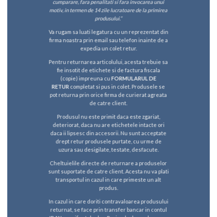
cumparare, fara penalitati si fara invocarea unui
motiv, in termen de 14 zile lucratoare de la primirea
produsului.”
Va rugam sa luati legatura cu un reprezentat din
firma noastra prin email sau telefon inainte de a
expedia un colet retur.
Pentru returnarea articolului, acesta trebuie sa
fie insotit de etichete si de factura fiscala
(copie) impreuna cu
FORMULARUL DE
RETUR
completat si pus in colet. Produsele se
pot returna prin orice firma de curierat agreata
de catre client.
Produsul nu este primit daca este zgariat,
deteriorat, daca nu are etichetele intacte ori
daca ii lipsesc din accesorii. Nu sunt acceptate
drept retur produsele purtate, cu urme de
uzura sau desigilate, testate, desfacute.
Cheltuielile directe de returnare a produselor
sunt suportate de catre client. Acesta nu va plati
transportul in cazul in care primeste un alt
produs.
In cazul in care doriti contravaloarea produsului
returnat, se face prin transfer bancar in contul