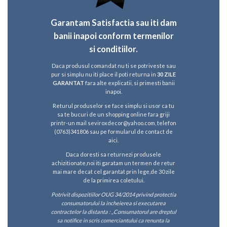
Garantam Satisfactia sau iti dam
banii inapoi conform termenilor
si conditiilor.
Daca produsul comandat nu ti se potriveste sau
pur si simplu nu iti place il poti returna in
30 ZILE
GARANTAT
fara alte explicatii, si primesti banii
inapoi.
Returul produselor se face simplu si usor ca tu
sa te bucuri de un shopping online fara griji
printr-un mail seviroxdecor@yahoo.com, telefon
(0763)341806
sau pe formularul de contact de
aici
.
Daca doresti sa returnezi produsele
achizitionate,noi iti garatam un termen de retur
mai mare decat cel garantat prin lege,de 30 zile
de la primirea coletului.
Potrivit dispozitiilor OUG 34/2014 privind protectia
consumatorului la incheierea si executarea
contractelor la distanta : „Consumatorul are dreptul
sa notifice in scris comerciantului ca renunta la