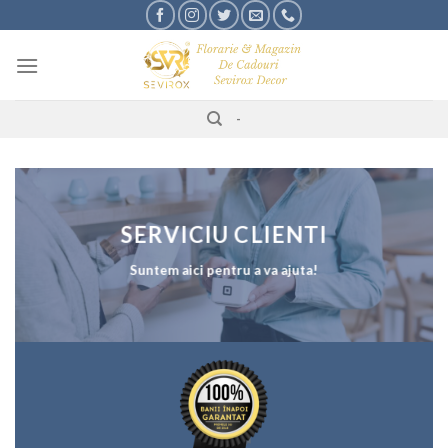
Skip
to
content
-
SERVICIU CLIENTI
Suntem aici pentru a va ajuta!