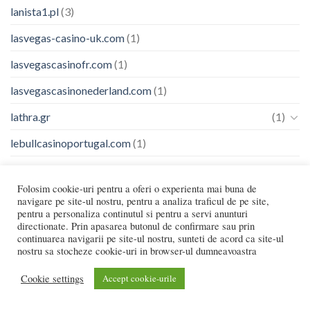
lanista1.pl
(3)
lasvegas-casino-uk.com
(1)
lasvegascasinofr.com
(1)
lasvegascasinonederland.com
(1)
lathra.gr
(1)
lebullcasinoportugal.com
(1)
legarage.pt
(1)
Folosim cookie-uri pentru a oferi o experienta mai buna de
legjobbmagyarcasino
(1)
navigare pe site-ul nostru, pentru a analiza traficul de pe site,
pentru a personaliza continutul si pentru a servi anunturi
leonbetcasinoportugal.com
(1)
directionate. Prin apasarea butonul de confirmare sau prin
continuarea navigarii pe site-ul nostru, sunteti de acord ca site-ul
leoncasinoportugal.net
(1)
nostru sa stocheze cookie-uri in browser-ul dumneavoastra
liderpneus.pt
(2)
Cookie settings
Accept cookie-urile
lightningrouletteslot.net
(1)