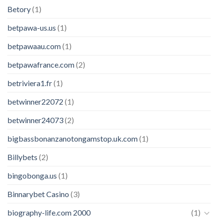
Betory
(1)
betpawa-us.us
(1)
betpawaau.com
(1)
betpawafrance.com
(2)
betriviera1.fr
(1)
betwinner22072
(1)
betwinner24073
(2)
bigbassbonanzanotongamstop.uk.com
(1)
Billybets
(2)
bingobonga.us
(1)
Binnarybet Casino
(3)
biography-life.com 2000
(1)