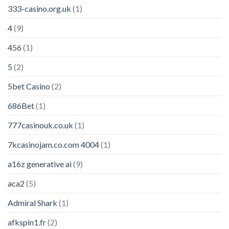
333-casino.org.uk
(1)
4
(9)
456
(1)
5
(2)
5bet Casino
(2)
686Bet
(1)
777casinouk.co.uk
(1)
7kcasinojam.co.com 4004
(1)
a16z generative ai
(9)
aca2
(5)
Admiral Shark
(1)
afkspin1.fr
(2)