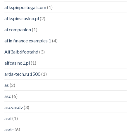
afkspinportugal.com
(1)
afkspinscasino.pl
(2)
ai companion
(1)
ai in finance examples 1
(4)
Aif3aib6footahd
(3)
alfcasino1.pl
(1)
arda-tech.ru 1500
(1)
as
(2)
asc
(6)
ascvasdv
(3)
asd
(1)
asdc
(6)