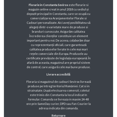
Florarie in Constanta Sevirox
este florarie si
magazin online creat in anul 2018 cu sediul și
depozit principal în Constanta, care se ocupă cu
comercializarea Aranjamentelor Florale si
Cadouri personalizate. Aici aveți posibilitatea să
alegeți dintr-o varietate mare de produse si
branduri cunoscute. Asigurăm calitatea
Încrederea clienților constituie un element
important pentru noi. De aceea, colaborăm doar
cu reprezentanții oficiali, care garantează
calitatea produselor livrate în cele mai mari
rețele comerciale din Europa. Produsele au
certificate prevăzute de legislația europeană. În
afară de aceasta, magazinul are propriul sistem
de control, care asigură cele mai bune produse.
Livrare accesibilă
Floraria si magazinul de cadouri Sevirox livrează
produse pe întreg teritoriul României. Cat si in
strainatate. După efectuarea comenzii, coletul
este trimis din Constanta la locul indicat în
formular. Comanda se livreaza in maxim 24-48
ore prin SameDay curier, DPD sau Fan Courier la
adresa indicata din comanda.
Returnare