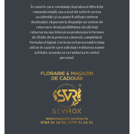
În cazul în care constatați că produsul diferă de
comanda inițală, sau a avut de suferit careva
accidentări și nu poate fi utilizat conform
destinației, vă punem la dispoziție un sistem de
returnare. Aveți posibilitatea să solicitați
returnarea sau înlocuirea produsului în termen
de 30 zile de la primirea comenzii, completând
formularul tipizat. Cererea va fi procesată în timp
util iar în cazul în care solicitați restituirea sumei
achitate, aceasta se va rambursa în contul
personal.