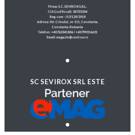
Firma: S.C. SEVIROX S.R.L.
CUI (cod fiscal): 38735204
Reg. com : J13/120/2018
Adresa: Str. Crinului , nr 111, Constanta,
Constanta, Romania
Telefon: +40763341806 / +40799316631
Email: magazin@sevirox.ro
SC SEVIROX SRL ESTE