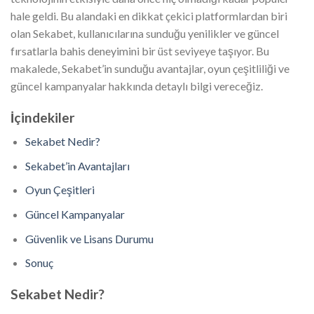
hale geldi. Bu alandaki en dikkat çekici platformlardan biri
olan Sekabet, kullanıcılarına sunduğu yenilikler ve güncel
fırsatlarla bahis deneyimini bir üst seviyeye taşıyor. Bu
makalede, Sekabet’in sunduğu avantajlar, oyun çeşitliliği ve
güncel kampanyalar hakkında detaylı bilgi vereceğiz.
İçindekiler
Sekabet Nedir?
Sekabet’in Avantajları
Oyun Çeşitleri
Güncel Kampanyalar
Güvenlik ve Lisans Durumu
Sonuç
Sekabet Nedir?