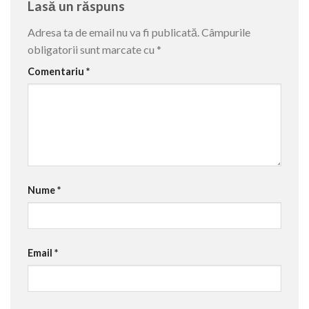
Lasă un răspuns
Adresa ta de email nu va fi publicată.
Câmpurile
obligatorii sunt marcate cu
*
Comentariu
*
Nume
*
Email
*