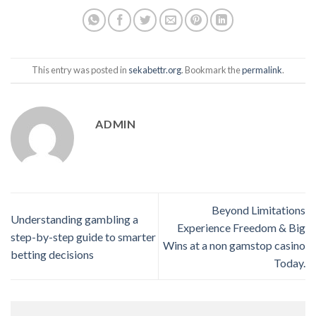
This entry was posted in
sekabettr.org
. Bookmark the
permalink
.
ADMIN
Beyond Limitations
Understanding gambling a
Experience Freedom & Big
step-by-step guide to smarter
Wins at a non gamstop casino
betting decisions
Today.