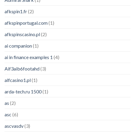
afkspin1.fr
(2)
afkspinportugal.com
(1)
afkspinscasino.pl
(2)
ai companion
(1)
ai in finance examples 1
(4)
Aif3aib6footahd
(3)
alfcasino1.pl
(1)
arda-tech.ru 1500
(1)
as
(2)
asc
(6)
ascvasdv
(3)