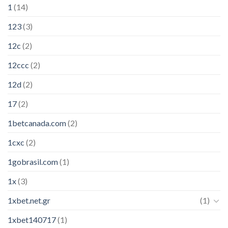
1
(14)
123
(3)
12c
(2)
12ccc
(2)
12d
(2)
17
(2)
1betcanada.com
(2)
1cxc
(2)
1gobrasil.com
(1)
1x
(3)
1xbet.net.gr
(1)
1xbet140717
(1)