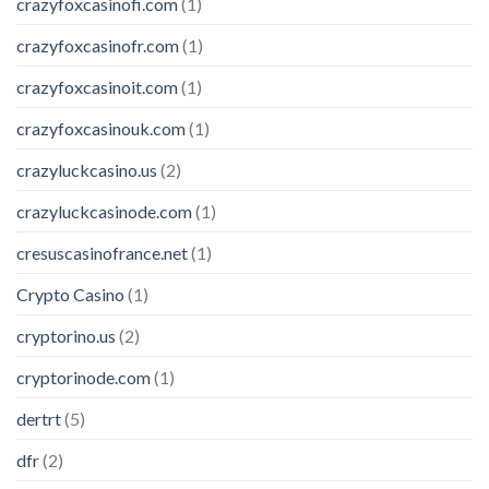
crazyfoxcasinofi.com
(1)
crazyfoxcasinofr.com
(1)
crazyfoxcasinoit.com
(1)
crazyfoxcasinouk.com
(1)
crazyluckcasino.us
(2)
crazyluckcasinode.com
(1)
cresuscasinofrance.net
(1)
Crypto Casino
(1)
cryptorino.us
(2)
cryptorinode.com
(1)
dertrt
(5)
dfr
(2)