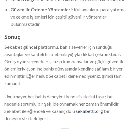
Güvenilir Ödeme Yöntemleri:
Kullanıcıların para yatırma
ve çekme işlemleri için çeşitli güvenilir yöntemler
bulunmaktadır.
Sonuç
Sekabet güncel
platformu, bahis severler için sunduğu
avantajlar ve kaliteli hizmet anlayışıyla dikkat çekmektedir.
Geniş oyun seçenekleri, cazip kampanyalar ve güçlü güvenlik
önlemleriyle, online bahis dünyasında kendine sağlam bir yer
edinmiştir. Eğer henüz Sekabet’i denemediyseniz, şimdi tam
zamanı!
Unutmayın, her bahis deneyimi kendi risklerini taşır; bu
nedenle sorumlu bir şekilde oynamak her zaman önemlidir.
Sekabet ile eğlenceli ve kazanç dolu
sekabettr.org
bir
deneyim sizi bekliyor!