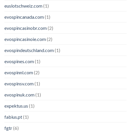
euslotschweiz.com
(1)
evospincanada.com
(1)
evospincasinobr.com
(2)
evospincasinoie.com
(2)
evospindeutschland.com
(1)
evospines.com
(1)
evospinnl.com
(2)
evospinsv.com
(1)
evospinuk.com
(1)
expektus.us
(1)
fabius.pt
(1)
fgtr
(6)