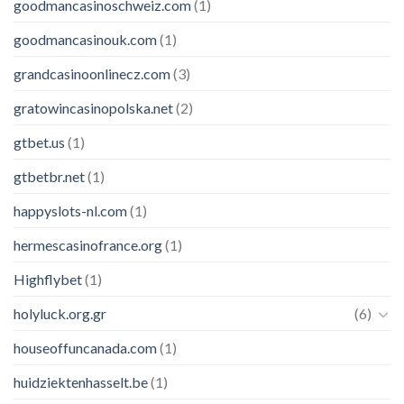
goodmancasinoschweiz.com
(1)
goodmancasinouk.com
(1)
grandcasinoonlinecz.com
(3)
gratowincasinopolska.net
(2)
gtbet.us
(1)
gtbetbr.net
(1)
happyslots-nl.com
(1)
hermescasinofrance.org
(1)
Highflybet
(1)
holyluck.org.gr
(6)
houseoffuncanada.com
(1)
huidziektenhasselt.be
(1)