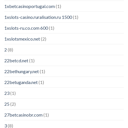
1xbetcasinoportugal.com
(1)
1xslots-casino.ruralisation.ru 1500
(1)
1xslots-ru.co.com 600
(1)
1xslotsmexico.net
(2)
2
(8)
22betcd.net
(1)
22bethungary.net
(1)
22betuganda.net
(1)
23
(1)
25
(2)
27betcasinobr.com
(1)
3
(8)