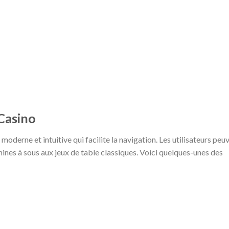
 Casino
oderne et intuitive qui facilite la navigation. Les utilisateurs peu
hines à sous aux jeux de table classiques. Voici quelques-unes des