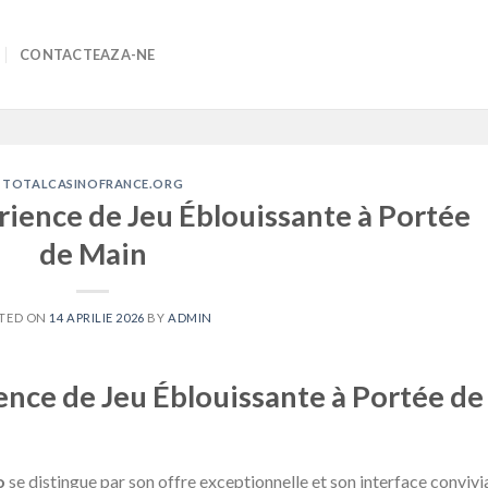
CONTACTEAZA-NE
TOTALCASINOFRANCE.ORG
érience de Jeu Éblouissante à Portée
de Main
TED ON
14 APRILIE 2026
BY
ADMIN
ience de Jeu Éblouissante à Portée de
o
se distingue par son offre exceptionnelle et son interface convivia