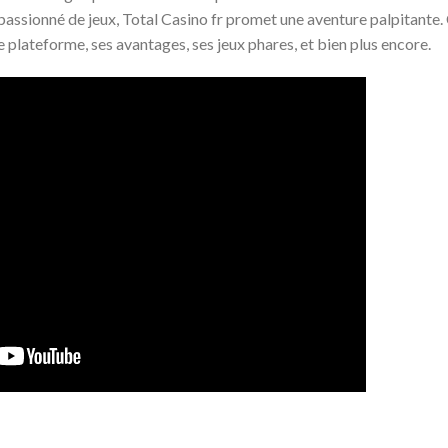
assionné de jeux, Total Casino fr promet une aventure palpitante.
e plateforme, ses avantages, ses jeux phares, et bien plus encore.