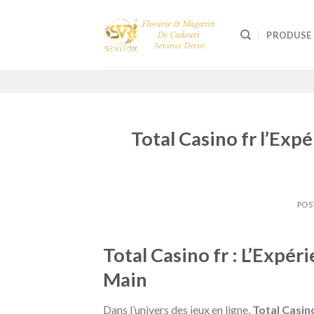
Skip
to
PRODUSE
content
Total Casino fr l’Exp
POS
Total Casino fr : L’Expér
Main
Dans l’univers des jeux en ligne,
Total Casin