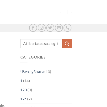
-
-
CATEGORIES
! Без рубрики
(10)
1
(14)
123
(3)
12c
(2)
le.