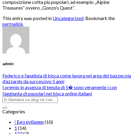
composizione cotta piu popolari, ad esempio „Alpine
Treasures” ovvero „Gonzo’s Quest”.
This entry was posted in
Uncategorized
. Bookmark the
permalink
.
admin
Federico e l’analista di bisca come lavora nel area del bazzecola
d’azzardo da successivo 5 anni
I premio in assenza di tenuta di 5� sono veramente i con
l’aggiunta di popolari nei bisca online italiani
Categories
! Без рубрики
(10)
1
(14)
123
(3)