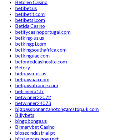
Betcleo Casino
betibet.us
betibetit.com
betibetsl.com
Betida Casino
betifycasinoportugal.com
betking-us.us
betkingpl.com
betkingsouthafrica.com
betkinguae.com
betonredcasinosite.com
Betory
betpawa-us.us
betpawaau.com
betpawafrance.com
betriviera1.fr
betwinner22072
betwinner24073
bigbassbonanzanotongamstop.uk.com
Billybets
bingobonga.us
Binnarybet Casino
biosecindustrial.pt
bitstarzcasinoau.net