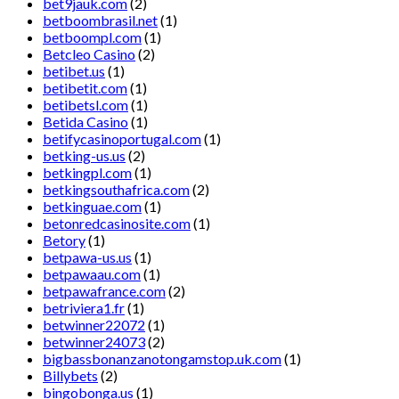
bet9jauk.com
(2)
betboombrasil.net
(1)
betboompl.com
(1)
Betcleo Casino
(2)
betibet.us
(1)
betibetit.com
(1)
betibetsl.com
(1)
Betida Casino
(1)
betifycasinoportugal.com
(1)
betking-us.us
(2)
betkingpl.com
(1)
betkingsouthafrica.com
(2)
betkinguae.com
(1)
betonredcasinosite.com
(1)
Betory
(1)
betpawa-us.us
(1)
betpawaau.com
(1)
betpawafrance.com
(2)
betriviera1.fr
(1)
betwinner22072
(1)
betwinner24073
(2)
bigbassbonanzanotongamstop.uk.com
(1)
Billybets
(2)
bingobonga.us
(1)