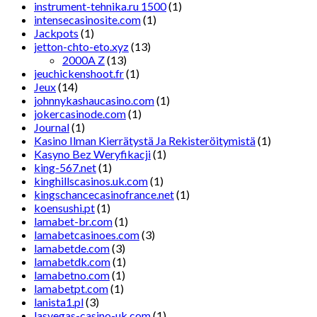
instrument-tehnika.ru 1500
(1)
intensecasinosite.com
(1)
Jackpots
(1)
jetton-chto-eto.xyz
(13)
2000A Z
(13)
jeuchickenshoot.fr
(1)
Jeux
(14)
johnnykashaucasino.com
(1)
jokercasinode.com
(1)
Journal
(1)
Kasino Ilman Kierrätystä Ja Rekisteröitymistä
(1)
Kasyno Bez Weryfikacji
(1)
king-567.net
(1)
kinghillscasinos.uk.com
(1)
kingschancecasinofrance.net
(1)
koensushi.pt
(1)
lamabet-br.com
(1)
lamabetcasinoes.com
(3)
lamabetde.com
(3)
lamabetdk.com
(1)
lamabetno.com
(1)
lamabetpt.com
(1)
lanista1.pl
(3)
lasvegas-casino-uk.com
(1)