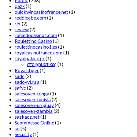
Public
(738)
qazx
(1)
quickwincasinofrance.net
(1)
reddicebe.com
(1)
ret
(2)
review
(2)
ronaldocasino1.com
(1)
Roulettino Casino
(1)
roulettinocasino1.es
(1)
royalcasinofrance.com
(1)
royalpalace.gr
(1)
στοιχηματικες
(1)
Royalstiger
(1)
sadc
(2)
sadovyi.ru a
(1)
safvc
(2)
salesoven-tonga
(1)
salesoven-tunisia
(2)
salesoven-uruguay
(4)
salesoven-zambia
(2)
sazkacz.net
(1)
Scommesse Online
(1)
sd
(5)
Security
(1)