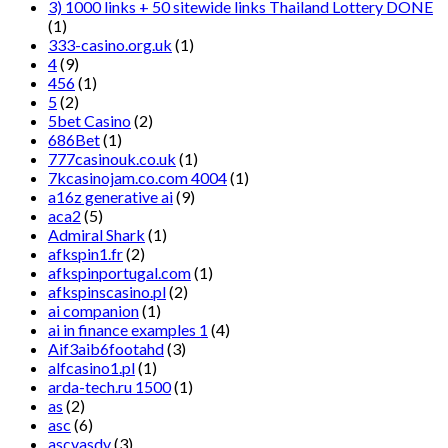
3) 1000 links + 50 sitewide links Thailand Lottery DONE
(1)
333-casino.org.uk
(1)
4
(9)
456
(1)
5
(2)
5bet Casino
(2)
686Bet
(1)
777casinouk.co.uk
(1)
7kcasinojam.co.com 4004
(1)
a16z generative ai
(9)
aca2
(5)
Admiral Shark
(1)
afkspin1.fr
(2)
afkspinportugal.com
(1)
afkspinscasino.pl
(2)
ai companion
(1)
ai in finance examples 1
(4)
Aif3aib6footahd
(3)
alfcasino1.pl
(1)
arda-tech.ru 1500
(1)
as
(2)
asc
(6)
ascvasdv
(3)