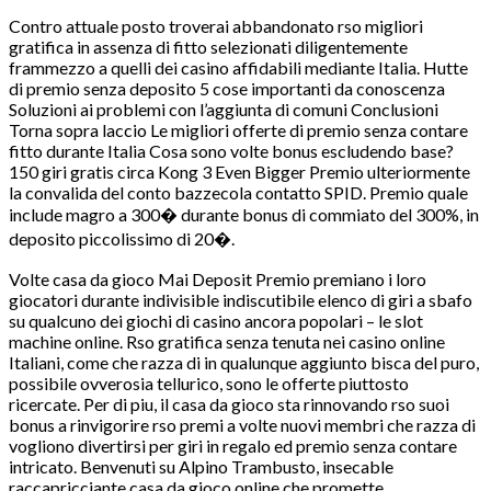
Contro attuale posto troverai abbandonato rso migliori
gratifica in assenza di fitto selezionati diligentemente
frammezzo a quelli dei casino affidabili mediante Italia. Hutte
di premio senza deposito 5 cose importanti da conoscenza
Soluzioni ai problemi con l’aggiunta di comuni Conclusioni
Torna sopra laccio Le migliori offerte di premio senza contare
fitto durante Italia Cosa sono volte bonus escludendo base?
150 giri gratis circa Kong 3 Even Bigger Premio ulteriormente
la convalida del conto bazzecola contatto SPID. Premio quale
include magro a 300� durante bonus di commiato del 300%, in
deposito piccolissimo di 20�.
Volte casa da gioco Mai Deposit Premio premiano i loro
giocatori durante indivisible indiscutibile elenco di giri a sbafo
su qualcuno dei giochi di casino ancora popolari – le slot
machine online. Rso gratifica senza tenuta nei casino online
Italiani, come che razza di in qualunque aggiunto bisca del puro,
possibile ovverosia tellurico, sono le offerte piuttosto
ricercate. Per di piu, il casa da gioco sta rinnovando rso suoi
bonus a rinvigorire rso premi a volte nuovi membri che razza di
vogliono divertirsi per giri in regalo ed premio senza contare
intricato. Benvenuti su Alpino Trambusto, insecable
raccapricciante casa da gioco online che promette