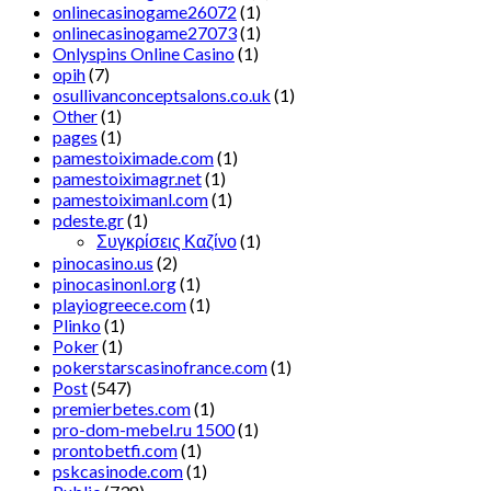
onlinecasinogame26072
(1)
onlinecasinogame27073
(1)
Onlyspins Online Casino
(1)
opih
(7)
osullivanconceptsalons.co.uk
(1)
Other
(1)
pages
(1)
pamestoiximade.com
(1)
pamestoiximagr.net
(1)
pamestoiximanl.com
(1)
pdeste.gr
(1)
Συγκρίσεις Καζίνο
(1)
pinocasino.us
(2)
pinocasinonl.org
(1)
playiogreece.com
(1)
Plinko
(1)
Poker
(1)
pokerstarscasinofrance.com
(1)
Post
(547)
premierbetes.com
(1)
pro-dom-mebel.ru 1500
(1)
prontobetfi.com
(1)
pskcasinode.com
(1)