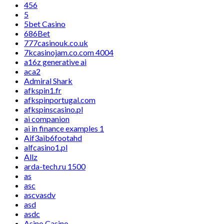
456
5
5bet Casino
686Bet
777casinouk.co.uk
7kcasinojam.co.com 4004
a16z generative ai
aca2
Admiral Shark
afkspin1.fr
afkspinportugal.com
afkspinscasino.pl
ai companion
ai in finance examples 1
Aif3aib6footahd
alfcasino1.pl
Allz
arda-tech.ru 1500
as
asc
ascvasdv
asd
asdc
Asino Casino