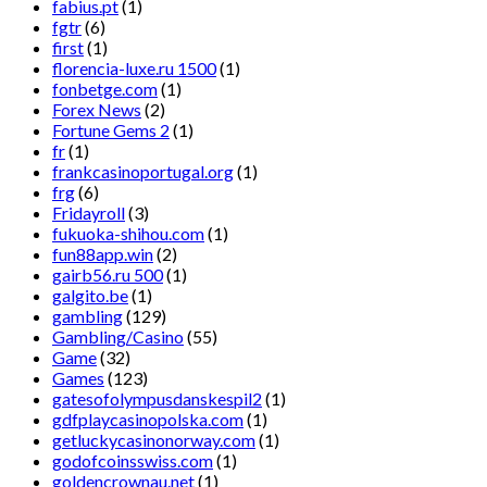
fabius.pt
(1)
fgtr
(6)
first
(1)
florencia-luxe.ru 1500
(1)
fonbetge.com
(1)
Forex News
(2)
Fortune Gems 2
(1)
fr
(1)
frankcasinoportugal.org
(1)
frg
(6)
Fridayroll
(3)
fukuoka-shihou.com
(1)
fun88app.win
(2)
gairb56.ru 500
(1)
galgito.be
(1)
gambling
(129)
Gambling/Casino
(55)
Game
(32)
Games
(123)
gatesofolympusdanskespil2
(1)
gdfplaycasinopolska.com
(1)
getluckycasinonorway.com
(1)
godofcoinsswiss.com
(1)
goldencrownau.net
(1)