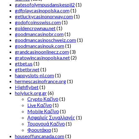
gatesofolympusdanskespil2
(1)
gdfplaycasinopolska.com
(1)
getluckycasinonorway.com
(1)
godofcoinsswiss.com
(1)
goldencrownau.net
(1)
goodmancasinobr.com
(1)
goodmancasinoschweiz.com
(1)
goodmancasinouk.com
(1)
grandcasinoonlinecz.com
(3)
gratowincasinopolska.net
(2)
gtbet.us
(1)
gtbetbr.net
(1)
happyslots-nl.com
(1)
hermescasinofrance.org
(1)
Highflybet
(1)
holyluck.org.gr
(6)
Crypto Καζίνο
(1)
Live Καζίνο
(1)
Mobile Καζίνο
(1)
Ασφαλείς Συναλλαγές
(1)
Τουρνουά Καζίνο
(1)
Φρουτάκια
(1)
houseoffuncanada.com
(1)