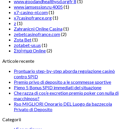
www.goodandhealthysd.orgfr 8
(1)
www.jamsession.ru 4005
(1)
x7-casino-nl.com
(1)
x7casinofrance.org
(1)
z
(1)
Zahranicni Online Casina
(1)
zebetcasinofrance.com
(2)
Zota Bet
(1)
zotabet-us.us
(1)
Στοίχημα Online
(2)
Articole recente
Prontuario step-by-step aborda regolazione casinò
contro SPID
Premio privo di deposito a le scommesse sportive
Pieno 5 Bonus SPID immediati del situazione
Che razza di cos’e excretion premio poker con nulla di
macchinoso?
Rso MIGLIORI Onorario DEL Luogo da bazzecola
Privato di Deposito
Categorii