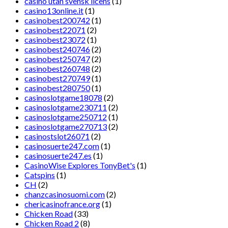
casino utan svensk licens
(1)
casino13online.it
(1)
casinobest200742
(1)
casinobest22071
(2)
casinobest23072
(1)
casinobest240746
(2)
casinobest250747
(2)
casinobest260748
(2)
casinobest270749
(1)
casinobest280750
(1)
casinoslotgame18078
(2)
casinoslotgame230711
(2)
casinoslotgame250712
(1)
casinoslotgame270713
(2)
casinostslot26071
(2)
casinosuerte247.com
(1)
casinosuerte247.es
(1)
CasinoWise Explores TonyBet's
(1)
Catspins
(1)
CH
(2)
chanzcasinosuomi.com
(2)
chericasinofrance.org
(1)
Chicken Road
(33)
Chicken Road 2
(8)