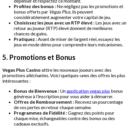
dépenser et respectez ce montant.
Profitez des bonus :
Ne négligez pas les promotions et
bonus offerts par
Vegas Plus
, ils peuvent
considérablement augmenter votre capital de jeu.
Choisissez les jeux avec un RTP élevé :
Les jeux avec un
retour au joueur (RTP) élevé donnent de meilleures
chances de gains.
Pratiquez :
Avant de miser de l’argent réel, essayez les
jeux en mode démo pour comprendre leurs mécanismes.
5. Promotions et Bonus
Vegas Plus Casino
attire les nouveaux joueurs avec des
promotions alléchantes. Voici quelques-unes des offres les plus
intéressantes :
Bonus de Bienvenue :
Un
application vegas plus
bonus
généreux à l’inscription pour vous aider à démarrer.
Offres de Remboursement :
Recevez un pourcentage
de vos pertes en retour chaque semaine.
Programmes de Fidélité :
Gagnez des points pour
chaque mise, échangeables contre des bonus ou des
cadeaux exclusifs.