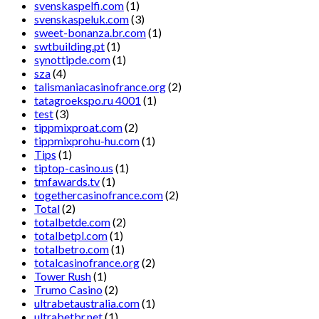
svenskaspelfi.com
(1)
svenskaspeluk.com
(3)
sweet-bonanza.br.com
(1)
swtbuilding.pt
(1)
synottipde.com
(1)
sza
(4)
talismaniacasinofrance.org
(2)
tatagroekspo.ru 4001
(1)
test
(3)
tippmixproat.com
(2)
tippmixprohu-hu.com
(1)
Tips
(1)
tiptop-casino.us
(1)
tmfawards.tv
(1)
togethercasinofrance.com
(2)
Total
(2)
totalbetde.com
(2)
totalbetpl.com
(1)
totalbetro.com
(1)
totalcasinofrance.org
(2)
Tower Rush
(1)
Trumo Casino
(2)
ultrabetaustralia.com
(1)
ultrabetbr.net
(1)