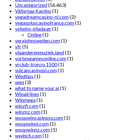
Uncategorized
(56.463)
Välismaa Kasiino
(1)
vegadreamcasino-nl.com
(2)
vegaspluscasinofrance.com
(1)
velwins-ellada.gr
(1)
Online
(1)
verajohnsweden.com
(1)
vfr
(5)
vlaanderenmuziek.land
(1)
vortexgamesonline.com
(1)
vrclub-tron.ru 1500
(1)
vulcancasinopl.com
(1)
Wedtips
(1)
weq
(3)
what to name your ai
(1)
Winairlines
(1)
Winmega
(1)
winzfi.com
(1)
winznz.com
(1)
woopwincasinosv.com
(1)
woopwinnl.com
(1)
woopwinnz.com
(1)
wwinch.com
(1)