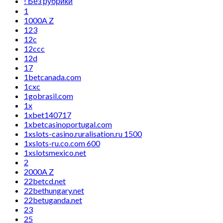
! Без рубрики
1
1000A Z
123
12c
12ccc
12d
17
1betcanada.com
1cxc
1gobrasil.com
1x
1xbet140717
1xbetcasinoportugal.com
1xslots-casino.ruralisation.ru 1500
1xslots-ru.co.com 600
1xslotsmexico.net
2
2000A Z
22betcd.net
22bethungary.net
22betuganda.net
23
25