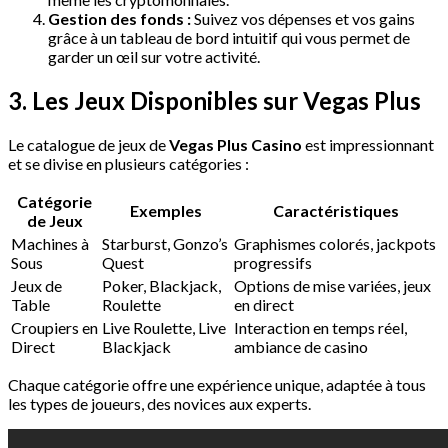
Gestion des fonds :
Suivez vos dépenses et vos gains
grâce à un tableau de bord intuitif qui vous permet de
garder un œil sur votre activité.
3. Les Jeux Disponibles sur Vegas Plus
Le catalogue de jeux de
Vegas Plus Casino
est impressionnant
et se divise en plusieurs catégories :
Catégorie
Exemples
Caractéristiques
de Jeux
Machines à
Starburst, Gonzo’s
Graphismes colorés, jackpots
Sous
Quest
progressifs
Jeux de
Poker, Blackjack,
Options de mise variées, jeux
Table
Roulette
en direct
Croupiers en
Live Roulette, Live
Interaction en temps réel,
Direct
Blackjack
ambiance de casino
Chaque catégorie offre une expérience unique, adaptée à tous
les types de joueurs, des novices aux experts.