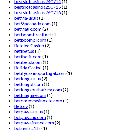
bestslotcasinos240714
(1)
bestslotcasinos250715
(1)
bestslotcasinos260716
(1)
bet9ja-us.us
(2)
bet9jacanada.com
(1)
bet9jauk.com
(2)
betboombrasil.net
(1)
betboompl.com
(1)
Betcleo Casino
(2)
betibet.us
(1)
betibetit.com
(1)
betibetsl.com
(1)
Betida Casino
(1)
betifycasinoportugal.com
(1)
betking-us.us
(2)
betkingpl.com
(1)
betkingsouthafrica.com
(2)
betkinguae.com
(1)
betonredcasinosite.com
(1)
Betory
(1)
betpawa-us.us
(1)
betpawaau.com
(1)
betpawafrance.com
(2)
betriviera1.fr
(1)