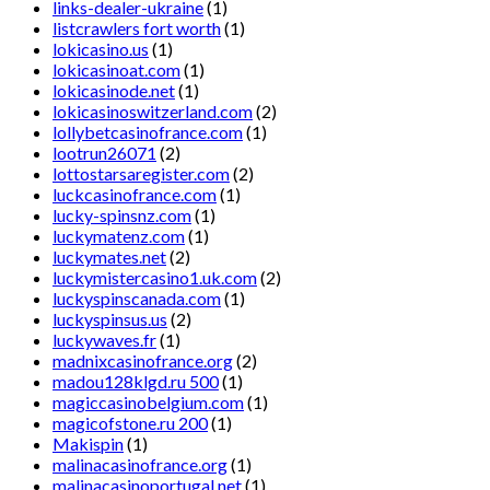
links-dealer-ukraine
(1)
listcrawlers fort worth
(1)
lokicasino.us
(1)
lokicasinoat.com
(1)
lokicasinode.net
(1)
lokicasinoswitzerland.com
(2)
lollybetcasinofrance.com
(1)
lootrun26071
(2)
lottostarsaregister.com
(2)
luckcasinofrance.com
(1)
lucky-spinsnz.com
(1)
luckymatenz.com
(1)
luckymates.net
(2)
luckymistercasino1.uk.com
(2)
luckyspinscanada.com
(1)
luckyspinsus.us
(2)
luckywaves.fr
(1)
madnixcasinofrance.org
(2)
madou128klgd.ru 500
(1)
magiccasinobelgium.com
(1)
magicofstone.ru 200
(1)
Makispin
(1)
malinacasinofrance.org
(1)
malinacasinoportugal.net
(1)