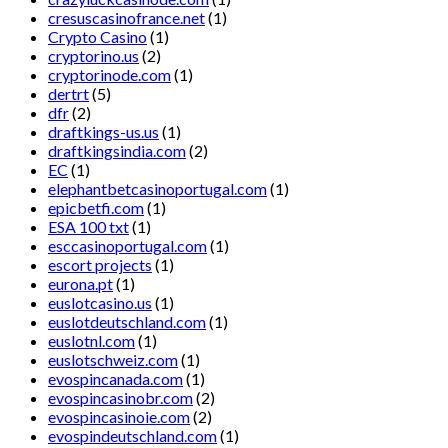
cresuscasinofrance.net
(1)
Crypto Casino
(1)
cryptorino.us
(2)
cryptorinode.com
(1)
dertrt
(5)
dfr
(2)
draftkings-us.us
(1)
draftkingsindia.com
(2)
EC
(1)
elephantbetcasinoportugal.com
(1)
epicbetfi.com
(1)
ESA 100 txt
(1)
esccasinoportugal.com
(1)
escort projects
(1)
eurona.pt
(1)
euslotcasino.us
(1)
euslotdeutschland.com
(1)
euslotnl.com
(1)
euslotschweiz.com
(1)
evospincanada.com
(1)
evospincasinobr.com
(2)
evospincasinoie.com
(2)
evospindeutschland.com
(1)