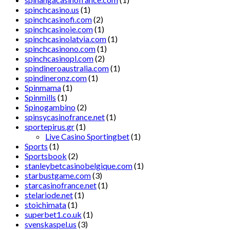
spinchcasino.us
(1)
spinchcasinofi.com
(2)
spinchcasinoie.com
(1)
spinchcasinolatvia.com
(1)
spinchcasinono.com
(1)
spinchcasinopl.com
(2)
spindineroaustralia.com
(1)
spindineronz.com
(1)
Spinmama
(1)
Spinmills
(1)
Spinogambino
(2)
spinsycasinofrance.net
(1)
sportepirus.gr
(1)
Live Casino Sportingbet
(1)
Sports
(1)
Sportsbook
(2)
stanleybetcasinobelgique.com
(1)
starbustgame.com
(3)
starcasinofrance.net
(1)
stelariode.net
(1)
stoichimata
(1)
superbet1.co.uk
(1)
svenskaspel.us
(3)