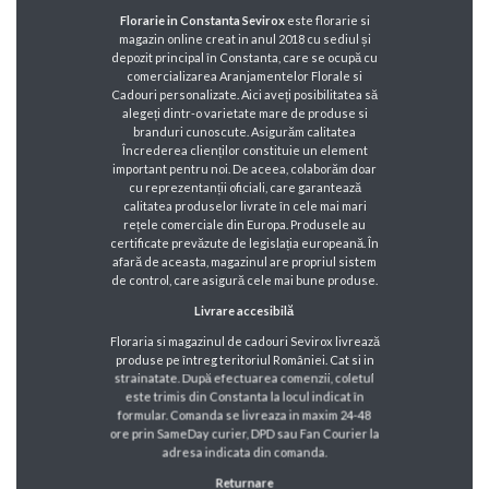
Florarie in Constanta Sevirox
este florarie si
magazin online creat in anul 2018 cu sediul și
depozit principal în Constanta, care se ocupă cu
comercializarea Aranjamentelor Florale si
Cadouri personalizate. Aici aveți posibilitatea să
alegeți dintr-o varietate mare de produse si
branduri cunoscute. Asigurăm calitatea
Încrederea clienților constituie un element
important pentru noi. De aceea, colaborăm doar
cu reprezentanții oficiali, care garantează
calitatea produselor livrate în cele mai mari
rețele comerciale din Europa. Produsele au
certificate prevăzute de legislația europeană. În
afară de aceasta, magazinul are propriul sistem
de control, care asigură cele mai bune produse.
Livrare accesibilă
Floraria si magazinul de cadouri Sevirox livrează
produse pe întreg teritoriul României. Cat si in
strainatate. După efectuarea comenzii, coletul
este trimis din Constanta la locul indicat în
formular. Comanda se livreaza in maxim 24-48
ore prin SameDay curier, DPD sau Fan Courier la
adresa indicata din comanda.
Returnare