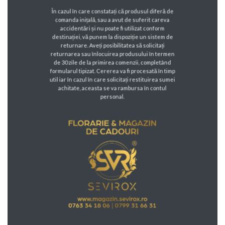
În cazul în care constatați că produsul diferă de
comanda inițală, sau a avut de suferit careva
accidentări și nu poate fi utilizat conform
destinației, vă punem la dispoziție un sistem de
returnare. Aveți posibilitatea să solicitați
returnarea sau înlocuirea produsului în termen
de 30 zile de la primirea comenzii, completând
formularul tipizat. Cererea va fi procesată în timp
util iar în cazul în care solicitați restituirea sumei
achitate, aceasta se va rambursa în contul
personal.