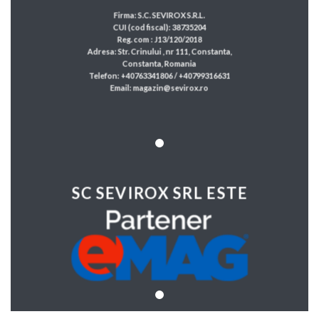
Firma: S.C. SEVIROX S.R.L.
CUI (cod fiscal): 38735204
Reg. com : J13/120/2018
Adresa: Str. Crinului , nr 111, Constanta,
Constanta, Romania
Telefon: +40763341806 / +40799316631
Email: magazin@sevirox.ro
SC SEVIROX SRL ESTE