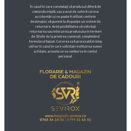
În cazul în care constatați că produsul diferă de
comanda inițală, sau a avut de suferit careva
accidentări și nu poate fi utilizat conform
destinației, vă punem la dispoziție un sistem de
returnare. Aveți posibilitatea să solicitați
returnarea sau înlocuirea produsului în termen
de 30 zile de la primirea comenzii, completând
formularul tipizat. Cererea va fi procesată în timp
util iar în cazul în care solicitați restituirea sumei
achitate, aceasta se va rambursa în contul
personal.