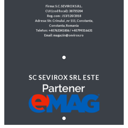
Firma: S.C. SEVIROX S.R.L.
CUI (cod fiscal): 38735204
Reg. com : J13/120/2018
Adresa: Str. Crinului , nr 111, Constanta,
Constanta, Romania
Telefon: +40763341806 / +40799316631
Email: magazin@sevirox.ro
SC SEVIROX SRL ESTE