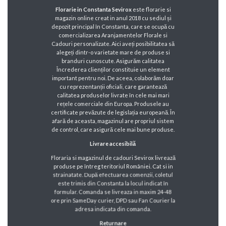
Florarie in Constanta Sevirox
este florarie si
magazin online creat in anul 2018 cu sediul și
depozit principal în Constanta, care se ocupă cu
comercializarea Aranjamentelor Florale si
Cadouri personalizate. Aici aveți posibilitatea să
alegeți dintr-o varietate mare de produse si
branduri cunoscute. Asigurăm calitatea
Încrederea clienților constituie un element
important pentru noi. De aceea, colaborăm doar
cu reprezentanții oficiali, care garantează
calitatea produselor livrate în cele mai mari
rețele comerciale din Europa. Produsele au
certificate prevăzute de legislația europeană. În
afară de aceasta, magazinul are propriul sistem
de control, care asigură cele mai bune produse.
Livrare accesibilă
Floraria si magazinul de cadouri Sevirox livrează
produse pe întreg teritoriul României. Cat si in
strainatate. După efectuarea comenzii, coletul
este trimis din Constanta la locul indicat în
formular. Comanda se livreaza in maxim 24-48
ore prin SameDay curier, DPD sau Fan Courier la
adresa indicata din comanda.
Returnare