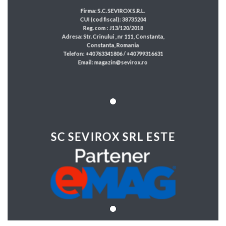
Firma: S.C. SEVIROX S.R.L.
CUI (cod fiscal): 38735204
Reg. com : J13/120/2018
Adresa: Str. Crinului , nr 111, Constanta,
Constanta, Romania
Telefon: +40763341806 / +40799316631
Email: magazin@sevirox.ro
SC SEVIROX SRL ESTE