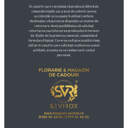
În cazul în care constatați că produsul diferă de
comanda inițală, sau a avut de suferit careva
accidentări și nu poate fi utilizat conform
destinației, vă punem la dispoziție un sistem de
returnare. Aveți posibilitatea să solicitați
returnarea sau înlocuirea produsului în termen
de 30 zile de la primirea comenzii, completând
formularul tipizat. Cererea va fi procesată în timp
util iar în cazul în care solicitați restituirea sumei
achitate, aceasta se va rambursa în contul
personal.