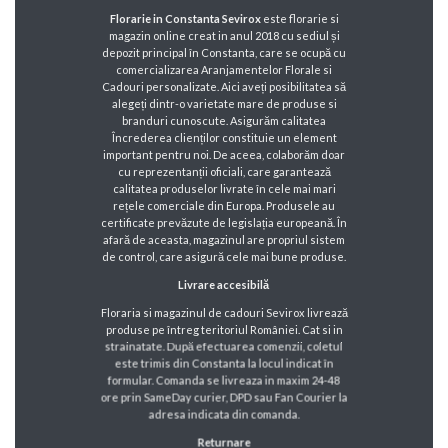
Florarie in Constanta Sevirox
este florarie si
magazin online creat in anul 2018 cu sediul și
depozit principal în Constanta, care se ocupă cu
comercializarea Aranjamentelor Florale si
Cadouri personalizate. Aici aveți posibilitatea să
alegeți dintr-o varietate mare de produse si
branduri cunoscute. Asigurăm calitatea
Încrederea clienților constituie un element
important pentru noi. De aceea, colaborăm doar
cu reprezentanții oficiali, care garantează
calitatea produselor livrate în cele mai mari
rețele comerciale din Europa. Produsele au
certificate prevăzute de legislația europeană. În
afară de aceasta, magazinul are propriul sistem
de control, care asigură cele mai bune produse.
Livrare accesibilă
Floraria si magazinul de cadouri Sevirox livrează
produse pe întreg teritoriul României. Cat si in
strainatate. După efectuarea comenzii, coletul
este trimis din Constanta la locul indicat în
formular. Comanda se livreaza in maxim 24-48
ore prin SameDay curier, DPD sau Fan Courier la
adresa indicata din comanda.
Returnare