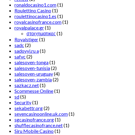
ronaldocasino1.com
(1)
Roulettino Casino
(1)
roulettinocasino1.es
(1)
royalcasinofrance.com
(1)
royalpalace.gr
(1)
στοιχηματικες
(1)
Royalstiger
(1)
sadc
(2)
sadovyi.ru a
(1)
safvc
(2)
salesoven-tonga
(1)
salesoven-tunisia
(2)
salesoven-uruguay
(4)
salesoven-zambia
(2)
sazkacz.net
(1)
Scommesse Online
(1)
sd
(5)
Security
(1)
sekabettr.org
(2)
sevencasinoonline.uk.com
(1)
sgcasinofrance.org
(1)
shufflecasinofrance.net
(1)
Siru Mobile Casino
(1)