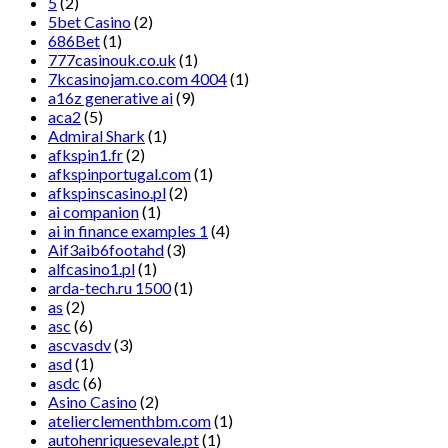
5
(2)
5bet Casino
(2)
686Bet
(1)
777casinouk.co.uk
(1)
7kcasinojam.co.com 4004
(1)
a16z generative ai
(9)
aca2
(5)
Admiral Shark
(1)
afkspin1.fr
(2)
afkspinportugal.com
(1)
afkspinscasino.pl
(2)
ai companion
(1)
ai in finance examples 1
(4)
Aif3aib6footahd
(3)
alfcasino1.pl
(1)
arda-tech.ru 1500
(1)
as
(2)
asc
(6)
ascvasdv
(3)
asd
(1)
asdc
(6)
Asino Casino
(2)
atelierclementhbm.com
(1)
autohenriquesevale.pt
(1)