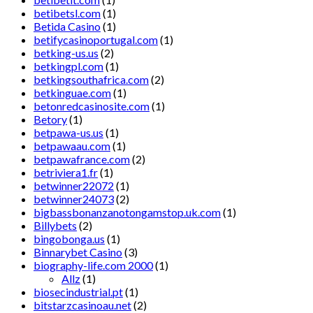
betibetsl.com
(1)
Betida Casino
(1)
betifycasinoportugal.com
(1)
betking-us.us
(2)
betkingpl.com
(1)
betkingsouthafrica.com
(2)
betkinguae.com
(1)
betonredcasinosite.com
(1)
Betory
(1)
betpawa-us.us
(1)
betpawaau.com
(1)
betpawafrance.com
(2)
betriviera1.fr
(1)
betwinner22072
(1)
betwinner24073
(2)
bigbassbonanzanotongamstop.uk.com
(1)
Billybets
(2)
bingobonga.us
(1)
Binnarybet Casino
(3)
biography-life.com 2000
(1)
Allz
(1)
biosecindustrial.pt
(1)
bitstarzcasinoau.net
(2)