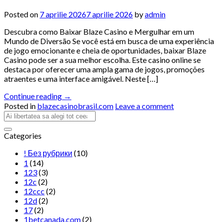
Posted on
7 aprilie 2026
7 aprilie 2026
by
admin
Descubra como Baixar Blaze Casino e Mergulhar em um
Mundo de Diversão Se você está em busca de uma experiência
de jogo emocionante e cheia de oportunidades, baixar Blaze
Casino pode ser a sua melhor escolha. Este casino online se
destaca por oferecer uma ampla gama de jogos, promoções
atraentes e uma interface amigável. Neste […]
Continue reading
→
Posted in
blazecasinobrasil.com
Leave a comment
Categories
! Без рубрики
(10)
1
(14)
123
(3)
12c
(2)
12ccc
(2)
12d
(2)
17
(2)
1betcanada.com
(2)