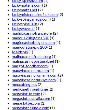
lucky-spinsnz.com
(1)
luckymatenz.com
(1)
luckymates.net
(2)
luckymistercasino1.uk.com
(2)
luckyspinscanada.com
(1)
luckyspinsus.us
(2)
luckywaves.fr
(1)
madnixcasinofrance.org
(2)
madou128klgd.ru 500
(1)
magiccasinobelgium.com
(1)
magicofstone.ru 200
(1)
Makispin
(1)
malinacasinofrance.org
(1)
malinacasinoportugal.net
(1)
margot-foodbar.com
(1)
maxwincasinomx.com
(1)
maxwincasinoromania.com
(2)
maxwincasinoturkiye.com
(1)
meccabingo.us
(2)
medicinethroughtime
(2)
megaslot-id.com
(2)
megaslotaustralia.com
(1)
megaslotbe.com
(1)
megaslotcasinoie.com
(1)