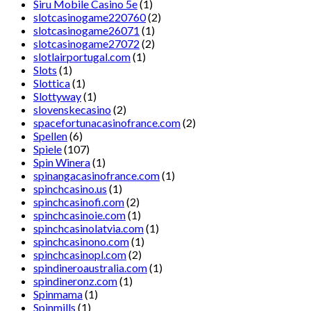
Siru Mobile Casino 5e
(1)
slotcasinogame220760
(2)
slotcasinogame26071
(1)
slotcasinogame27072
(2)
slotlairportugal.com
(1)
Slots
(1)
Slottica
(1)
Slottyway
(1)
slovenskecasino
(2)
spacefortunacasinofrance.com
(2)
Spellen
(6)
Spiele
(107)
Spin Winera
(1)
spinangacasinofrance.com
(1)
spinchcasino.us
(1)
spinchcasinofi.com
(2)
spinchcasinoie.com
(1)
spinchcasinolatvia.com
(1)
spinchcasinono.com
(1)
spinchcasinopl.com
(2)
spindineroaustralia.com
(1)
spindineronz.com
(1)
Spinmama
(1)
Spinmills
(1)