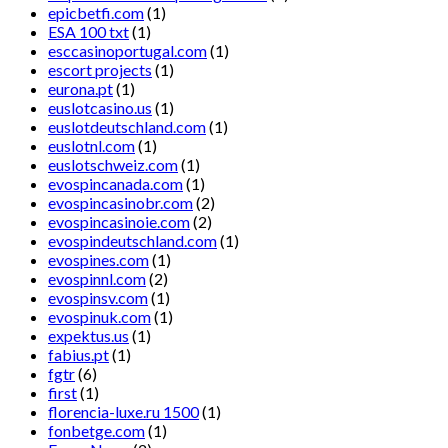
epicbetfi.com
(1)
ESA 100 txt
(1)
esccasinoportugal.com
(1)
escort projects
(1)
eurona.pt
(1)
euslotcasino.us
(1)
euslotdeutschland.com
(1)
euslotnl.com
(1)
euslotschweiz.com
(1)
evospincanada.com
(1)
evospincasinobr.com
(2)
evospincasinoie.com
(2)
evospindeutschland.com
(1)
evospines.com
(1)
evospinnl.com
(2)
evospinsv.com
(1)
evospinuk.com
(1)
expektus.us
(1)
fabius.pt
(1)
fgtr
(6)
first
(1)
florencia-luxe.ru 1500
(1)
fonbetge.com
(1)