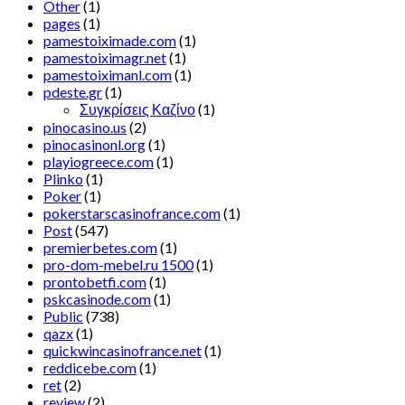
Other
(1)
pages
(1)
pamestoiximade.com
(1)
pamestoiximagr.net
(1)
pamestoiximanl.com
(1)
pdeste.gr
(1)
Συγκρίσεις Καζίνο
(1)
pinocasino.us
(2)
pinocasinonl.org
(1)
playiogreece.com
(1)
Plinko
(1)
Poker
(1)
pokerstarscasinofrance.com
(1)
Post
(547)
premierbetes.com
(1)
pro-dom-mebel.ru 1500
(1)
prontobetfi.com
(1)
pskcasinode.com
(1)
Public
(738)
qazx
(1)
quickwincasinofrance.net
(1)
reddicebe.com
(1)
ret
(2)
review
(2)