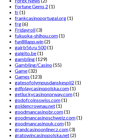
Forex News
(2)
Fortune Gems 2
(1)
fr
(1)
frankcasinoportugal.org
(1)
frg
(6)
Fridayroll
(3)
fukuoka-shihou.com
(1)
fun88app.win
(2)
gairb56.ru 500
(1)
galgito.be
(1)
gambling
(129)
Gambling/Casino
(55)
Game
(32)
Games
(123)
gatesofolympusdanskespil2
(1)
gdfplaycasinopolska.com
(1)
getluckycasinonorway.com
(1)
godofcoinsswiss.com
(1)
goldencrownau.net
(1)
goodmancasinobr.com
(1)
goodmancasinoschweiz.com
(1)
goodmancasinouk.com
(1)
grandcasinoonlinecz.com
(3)
gratowincasinopolska.net
(2)