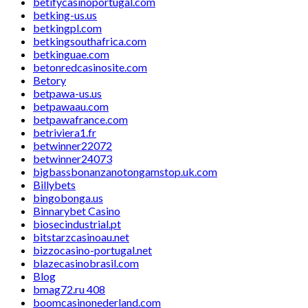
betifycasinoportugal.com
betking-us.us
betkingpl.com
betkingsouthafrica.com
betkinguae.com
betonredcasinosite.com
Betory
betpawa-us.us
betpawaau.com
betpawafrance.com
betriviera1.fr
betwinner22072
betwinner24073
bigbassbonanzanotongamstop.uk.com
Billybets
bingobonga.us
Binnarybet Casino
biosecindustrial.pt
bitstarzcasinoau.net
bizzocasino-portugal.net
blazecasinobrasil.com
Blog
bmag72.ru 408
boomcasinonederland.com