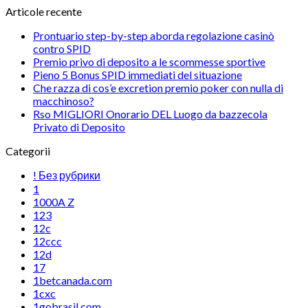
Articole recente
Prontuario step-by-step aborda regolazione casinò
contro SPID
Premio privo di deposito a le scommesse sportive
Pieno 5 Bonus SPID immediati del situazione
Che razza di cos’e excretion premio poker con nulla di
macchinoso?
Rso MIGLIORI Onorario DEL Luogo da bazzecola
Privato di Deposito
Categorii
! Без рубрики
1
1000A Z
123
12c
12ccc
12d
17
1betcanada.com
1cxc
1gobrasil.com