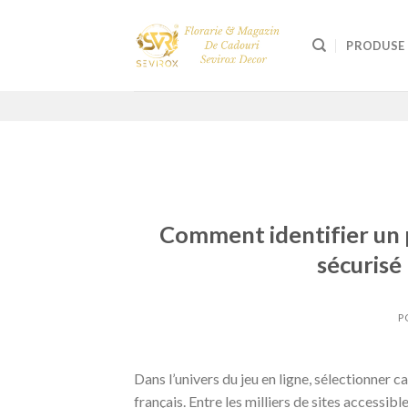
Skip
to
PRODUSE
content
Comment identifier un p
sécurisé
P
Dans l’univers du jeu en ligne, sélectionner c
français. Entre les milliers de sites accessibl