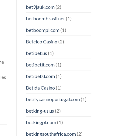
bet9jauk.com
(2)
betboombrasil.net
(1)
betboompl.com
(1)
Betcleo Casino
(2)
betibet.us
(1)
ne
betibetit.com
(1)
betibetsl.com
(1)
les
Betida Casino
(1)
betifycasinoportugal.com
(1)
betking-us.us
(2)
betkingpl.com
(1)
betkingsouthafrica.com
(2)