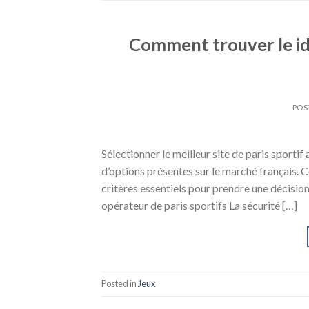
Comment trouver le idé
POS
Sélectionner le meilleur site de paris sporti
d’options présentes sur le marché français.
critères essentiels pour prendre une décision
opérateur de paris sportifs La sécurité […]
Posted in
Jeux