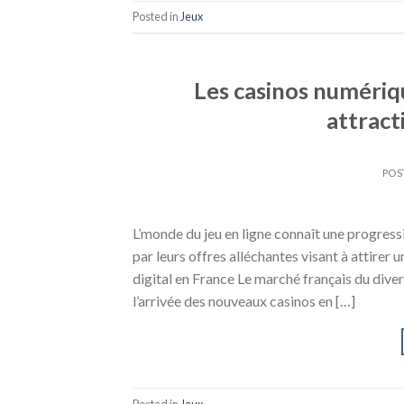
Posted in
Jeux
Les casinos numéri
attract
POS
L’monde du jeu en ligne connaît une progress
par leurs offres alléchantes visant à attirer
digital en France Le marché français du dive
l’arrivée des nouveaux casinos en […]
Posted in
Jeux