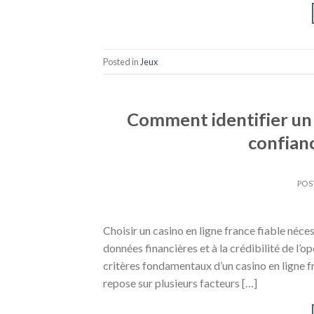
Posted in
Jeux
Comment identifier un 
confianc
POS
Choisir un casino en ligne france fiable néces
données financières et à la crédibilité de l’
critères fondamentaux d’un casino en ligne f
repose sur plusieurs facteurs […]