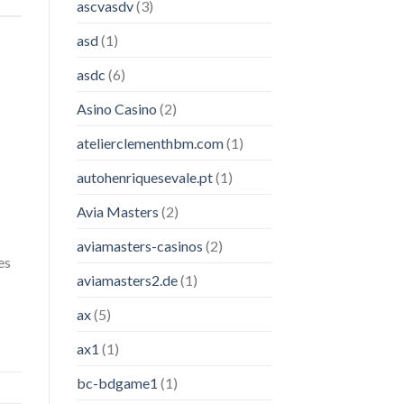
ascvasdv
(3)
asd
(1)
asdc
(6)
Asino Casino
(2)
atelierclementhbm.com
(1)
autohenriquesevale.pt
(1)
Avia Masters
(2)
aviamasters-casinos
(2)
es
aviamasters2.de
(1)
ax
(5)
ax1
(1)
bc-bdgame1
(1)