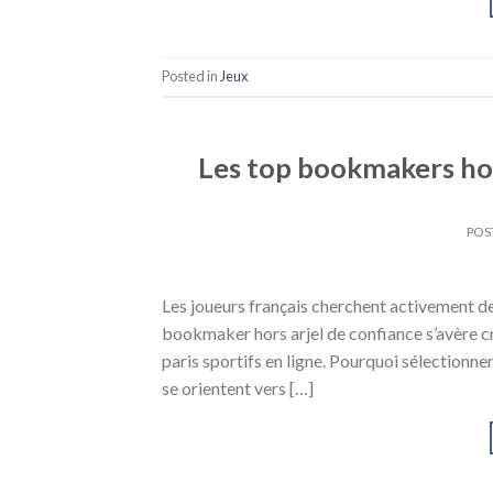
Posted in
Jeux
Les top bookmakers hor
POS
Les joueurs français cherchent activement des
bookmaker hors arjel de confiance s’avère cru
paris sportifs en ligne. Pourquoi sélection
se orientent vers […]