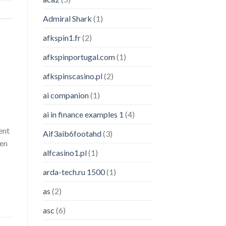
Admiral Shark
(1)
afkspin1.fr
(2)
afkspinportugal.com
(1)
afkspinscasino.pl
(2)
ai companion
(1)
ai in finance examples 1
(4)
ent
Aif3aib6footahd
(3)
 en
alfcasino1.pl
(1)
arda-tech.ru 1500
(1)
as
(2)
asc
(6)