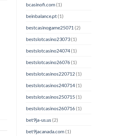
bcasinofi.com
(1)
beinbalance.pt
(1)
bestcasinogame25071
(2)
bestslotcasino23073
(1)
bestslotcasino24074
(1)
bestslotcasino26076
(1)
bestslotcasinos220712
(1)
bestslotcasinos240714
(1)
bestslotcasinos250715
(1)
bestslotcasinos260716
(1)
bet9ja-us.us
(2)
bet9jacanada.com
(1)