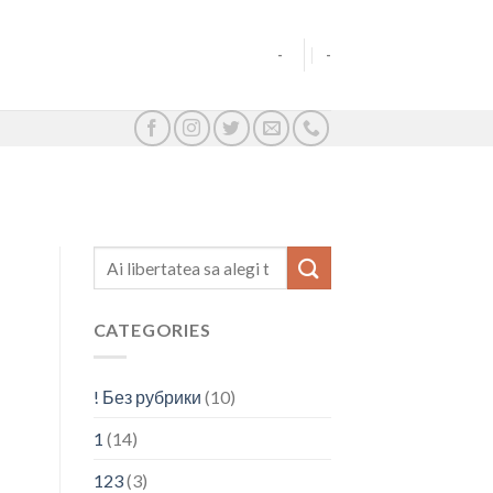
-
-
CATEGORIES
! Без рубрики
(10)
1
(14)
123
(3)