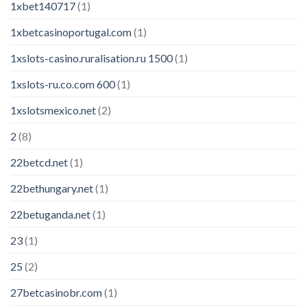
1xbet140717
(1)
1xbetcasinoportugal.com
(1)
1xslots-casino.ruralisation.ru 1500
(1)
1xslots-ru.co.com 600
(1)
1xslotsmexico.net
(2)
2
(8)
22betcd.net
(1)
22bethungary.net
(1)
22betuganda.net
(1)
23
(1)
25
(2)
27betcasinobr.com
(1)