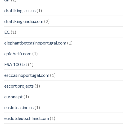
draftkings-us.us
(1)
draftkingsindia.com
(2)
EC
(1)
elephantbetcasinoportugal.com
(1)
epicbetfi.com
(1)
ESA 100 txt
(1)
esccasinoportugal.com
(1)
escort projects
(1)
eurona.pt
(1)
euslotcasino.us
(1)
euslotdeutschland.com
(1)