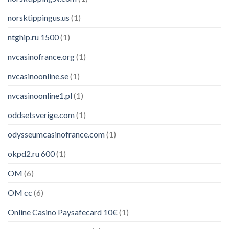
norsktippingus.us
(1)
ntghip.ru 1500
(1)
nvcasinofrance.org
(1)
nvcasinoonline.se
(1)
nvcasinoonline1.pl
(1)
oddsetsverige.com
(1)
odysseumcasinofrance.com
(1)
okpd2.ru 600
(1)
OM
(6)
OM cc
(6)
Online Casino Paysafecard 10€
(1)