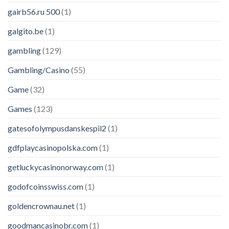
gairb56.ru 500
(1)
galgito.be
(1)
gambling
(129)
Gambling/Casino
(55)
Game
(32)
Games
(123)
gatesofolympusdanskespil2
(1)
gdfplaycasinopolska.com
(1)
getluckycasinonorway.com
(1)
godofcoinsswiss.com
(1)
goldencrownau.net
(1)
goodmancasinobr.com
(1)