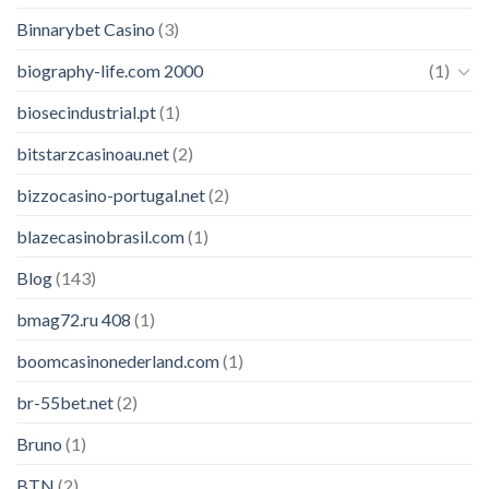
Binnarybet Casino
(3)
biography-life.com 2000
(1)
biosecindustrial.pt
(1)
bitstarzcasinoau.net
(2)
bizzocasino-portugal.net
(2)
blazecasinobrasil.com
(1)
Blog
(143)
bmag72.ru 408
(1)
boomcasinonederland.com
(1)
br-55bet.net
(2)
Bruno
(1)
BTN
(2)