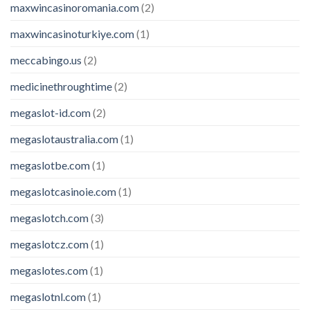
maxwincasinoromania.com
(2)
maxwincasinoturkiye.com
(1)
meccabingo.us
(2)
medicinethroughtime
(2)
megaslot-id.com
(2)
megaslotaustralia.com
(1)
megaslotbe.com
(1)
megaslotcasinoie.com
(1)
megaslotch.com
(3)
megaslotcz.com
(1)
megaslotes.com
(1)
megaslotnl.com
(1)