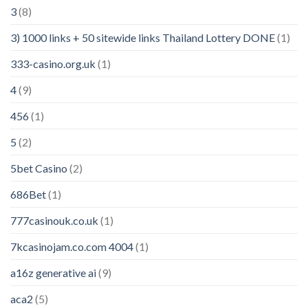
3
(8)
3) 1000 links + 50 sitewide links Thailand Lottery DONE
(1)
333-casino.org.uk
(1)
4
(9)
456
(1)
5
(2)
5bet Casino
(2)
686Bet
(1)
777casinouk.co.uk
(1)
7kcasinojam.co.com 4004
(1)
a16z generative ai
(9)
aca2
(5)