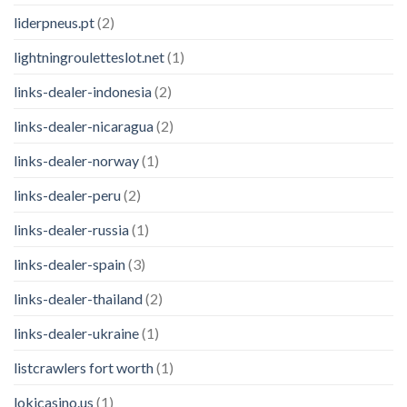
liderpneus.pt
(2)
lightningrouletteslot.net
(1)
links-dealer-indonesia
(2)
links-dealer-nicaragua
(2)
links-dealer-norway
(1)
links-dealer-peru
(2)
links-dealer-russia
(1)
links-dealer-spain
(3)
links-dealer-thailand
(2)
links-dealer-ukraine
(1)
listcrawlers fort worth
(1)
lokicasino.us
(1)