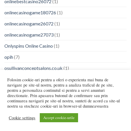
onlinebestcasino26072
(1)
onlinecasinogame180726
(1)
onlinecasinogame26072
(1)
onlinecasinogame27073
(1)
Onlyspins Online Casino
(1)
opih
(7)
osullivanconceptsalons.co.uk
(1)
Other
(1)
Folosim cookie-uri pentru a oferi o experienta mai buna de
navigare pe site-ul nostru, pentru a analiza traficul de pe site,
pentru a personaliza continutul si pentru a servi anunturi
pages
(1)
directionate. Prin apasarea butonul de confirmare sau prin
continuarea navigarii pe site-ul nostru, sunteti de acord ca site-ul
pamestoiximade.com
(1)
nostru sa stocheze cookie-uri in browser-ul dumneavoastra
pamestoiximagr.net
(1)
Cookie settings
Accept cookie-urile
pamestoiximanl.com
(1)