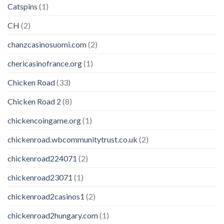
Catspins
(1)
CH
(2)
chanzcasinosuomi.com
(2)
chericasinofrance.org
(1)
Chicken Road
(33)
Chicken Road 2
(8)
chickencoingame.org
(1)
chickenroad.wbcommunitytrust.co.uk
(2)
chickenroad224071
(2)
chickenroad23071
(1)
chickenroad2casinos1
(2)
chickenroad2hungary.com
(1)