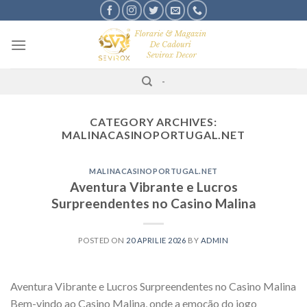
Skip
to
content
-
CATEGORY ARCHIVES:
MALINACASINOPORTUGAL.NET
MALINACASINOPORTUGAL.NET
Aventura Vibrante e Lucros
Surpreendentes no Casino Malina
POSTED ON
20 APRILIE 2026
BY
ADMIN
Aventura Vibrante e Lucros Surpreendentes no Casino Malina
Bem-vindo ao Casino Malina, onde a emoção do jogo