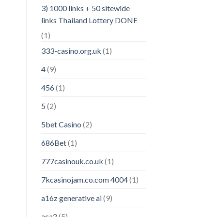
3) 1000 links + 50 sitewide
links Thailand Lottery DONE
(1)
333-casino.org.uk
(1)
4
(9)
456
(1)
5
(2)
5bet Casino
(2)
686Bet
(1)
777casinouk.co.uk
(1)
7kcasinojam.co.com 4004
(1)
a16z generative ai
(9)
aca2
(5)