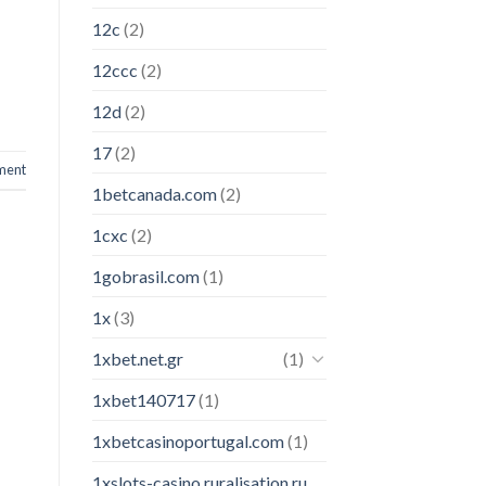
12c
(2)
12ccc
(2)
12d
(2)
17
(2)
ment
1betcanada.com
(2)
1cxc
(2)
1gobrasil.com
(1)
1x
(3)
1xbet.net.gr
(1)
1xbet140717
(1)
1xbetcasinoportugal.com
(1)
1xslots-casino.ruralisation.ru