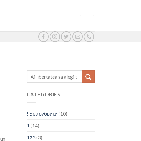
-
-
CATEGORIES
! Без рубрики
(10)
1
(14)
123
(3)
 un