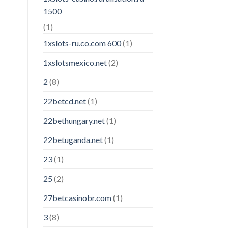
1500
(1)
1xslots-ru.co.com 600
(1)
1xslotsmexico.net
(2)
2
(8)
22betcd.net
(1)
22bethungary.net
(1)
22betuganda.net
(1)
23
(1)
25
(2)
27betcasinobr.com
(1)
3
(8)