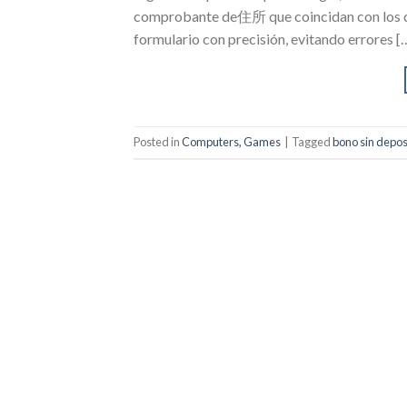
comprobante de住所 que coincidan con los dat
formulario con precisión, evitando errores [
Posted in
Computers, Games
|
Tagged
bono sin depos