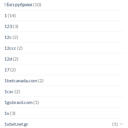
! Без рубрики
(10)
1
(14)
123
(3)
12c
(2)
12ccc
(2)
12d
(2)
17
(2)
1betcanada.com
(2)
1cxc
(2)
1gobrasil.com
(1)
1x
(3)
1xbet.net.gr
(1)