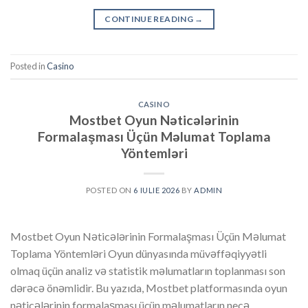
CONTINUE READING
→
Posted in
Casino
CASINO
Mostbet Oyun Nəticələrinin
Formalaşması Üçün Məlumat Toplama
Yöntemləri
POSTED ON
6 IULIE 2026
BY
ADMIN
Mostbet Oyun Nəticələrinin Formalaşması Üçün Məlumat
Toplama Yöntemləri Oyun dünyasında müvəffəqiyyətli
olmaq üçün analiz və statistik məlumatların toplanması son
dərəcə önəmlidir. Bu yazıda, Mostbet platformasında oyun
nəticələrinin formalaşması üçün məlumatların necə