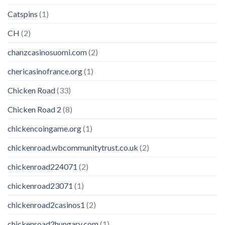
Catspins
(1)
CH
(2)
chanzcasinosuomi.com
(2)
chericasinofrance.org
(1)
Chicken Road
(33)
Chicken Road 2
(8)
chickencoingame.org
(1)
chickenroad.wbcommunitytrust.co.uk
(2)
chickenroad224071
(2)
chickenroad23071
(1)
chickenroad2casinos1
(2)
chickenroad2hungary.com
(1)