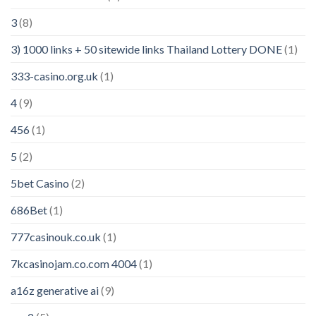
3
(8)
3) 1000 links + 50 sitewide links Thailand Lottery DONE
(1)
333-casino.org.uk
(1)
4
(9)
456
(1)
5
(2)
5bet Casino
(2)
686Bet
(1)
777casinouk.co.uk
(1)
7kcasinojam.co.com 4004
(1)
a16z generative ai
(9)