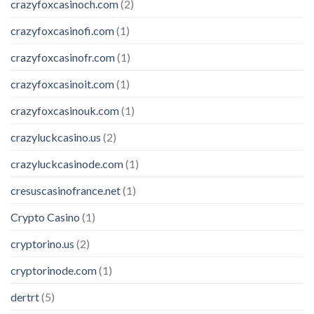
crazyfoxcasinoch.com
(2)
crazyfoxcasinofi.com
(1)
crazyfoxcasinofr.com
(1)
crazyfoxcasinoit.com
(1)
crazyfoxcasinouk.com
(1)
crazyluckcasino.us
(2)
crazyluckcasinode.com
(1)
cresuscasinofrance.net
(1)
Crypto Casino
(1)
cryptorino.us
(2)
cryptorinode.com
(1)
dertrt
(5)