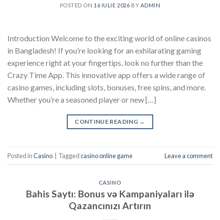
POSTED ON
16 IULIE 2026
BY
ADMIN
Introduction Welcome to the exciting world of online casinos
in Bangladesh! If you’re looking for an exhilarating gaming
experience right at your fingertips, look no further than the
Crazy Time App. This innovative app offers a wide range of
casino games, including slots, bonuses, free spins, and more.
Whether you’re a seasoned player or new […]
CONTINUE READING
→
Posted in
Casino
|
Tagged
casino online game
Leave a comment
CASINO
Bahis Saytı: Bonus və Kampaniyaları ilə
Qazancınızı Artırın