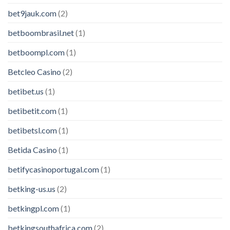
bet9jauk.com
(2)
betboombrasil.net
(1)
betboompl.com
(1)
Betcleo Casino
(2)
betibet.us
(1)
betibetit.com
(1)
betibetsl.com
(1)
Betida Casino
(1)
betifycasinoportugal.com
(1)
betking-us.us
(2)
betkingpl.com
(1)
betkingsouthafrica.com
(2)