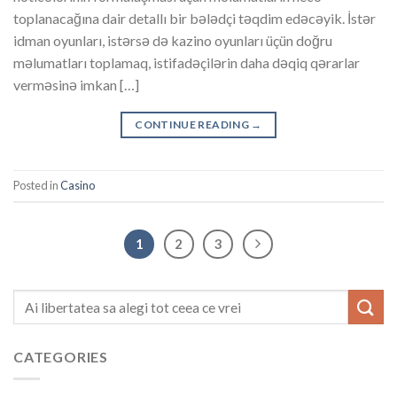
toplanacağına dair detallı bir bələdçi təqdim edəcəyik. İstər
idman oyunları, istərsə də kazino oyunları üçün doğru
məlumatları toplamaq, istifadəçilərin daha dəqiq qərarlar
verməsinə imkan […]
CONTINUE READING
→
Posted in
Casino
1
2
3
CATEGORIES