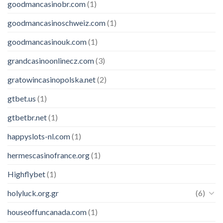
goodmancasinobr.com
(1)
goodmancasinoschweiz.com
(1)
goodmancasinouk.com
(1)
grandcasinoonlinecz.com
(3)
gratowincasinopolska.net
(2)
gtbet.us
(1)
gtbetbr.net
(1)
happyslots-nl.com
(1)
hermescasinofrance.org
(1)
Highflybet
(1)
holyluck.org.gr
(6)
houseoffuncanada.com
(1)