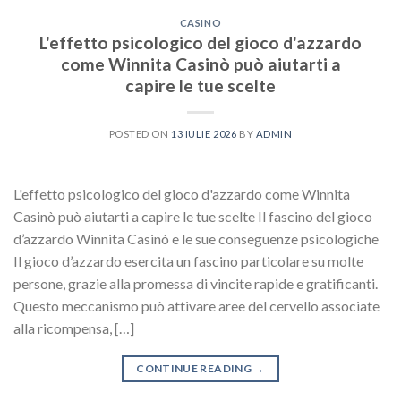
CASINO
L'effetto psicologico del gioco d'azzardo
come Winnita Casinò può aiutarti a
capire le tue scelte
POSTED ON
13 IULIE 2026
BY
ADMIN
L'effetto psicologico del gioco d'azzardo come Winnita
Casinò può aiutarti a capire le tue scelte Il fascino del gioco
d’azzardo Winnita Casinò e le sue conseguenze psicologiche
Il gioco d’azzardo esercita un fascino particolare su molte
persone, grazie alla promessa di vincite rapide e gratificanti.
Questo meccanismo può attivare aree del cervello associate
alla ricompensa, […]
CONTINUE READING
→