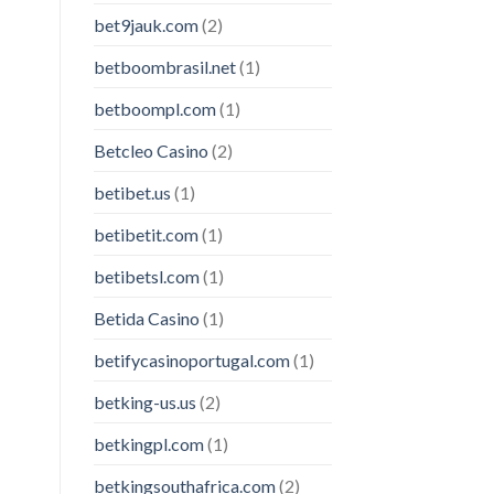
bet9jauk.com
(2)
betboombrasil.net
(1)
betboompl.com
(1)
Betcleo Casino
(2)
betibet.us
(1)
betibetit.com
(1)
betibetsl.com
(1)
Betida Casino
(1)
betifycasinoportugal.com
(1)
betking-us.us
(2)
betkingpl.com
(1)
betkingsouthafrica.com
(2)