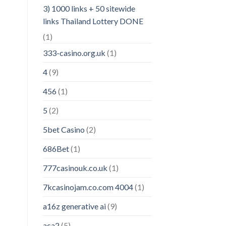
3) 1000 links + 50 sitewide
links Thailand Lottery DONE
(1)
333-casino.org.uk
(1)
4
(9)
456
(1)
5
(2)
5bet Casino
(2)
686Bet
(1)
777casinouk.co.uk
(1)
7kcasinojam.co.com 4004
(1)
a16z generative ai
(9)
aca2
(5)