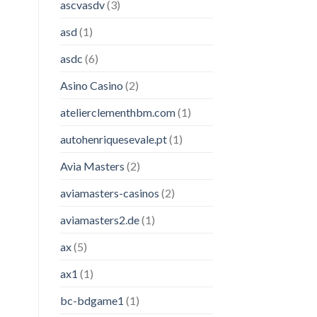
ascvasdv
(3)
asd
(1)
asdc
(6)
Asino Casino
(2)
atelierclementhbm.com
(1)
autohenriquesevale.pt
(1)
Avia Masters
(2)
aviamasters-casinos
(2)
aviamasters2.de
(1)
ax
(5)
ax1
(1)
bc-bdgame1
(1)