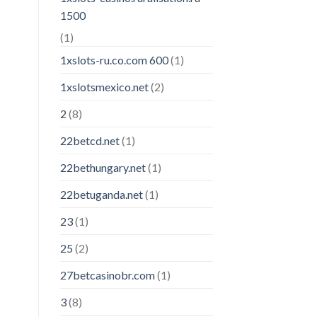
1500
(1)
1xslots-ru.co.com 600
(1)
1xslotsmexico.net
(2)
2
(8)
22betcd.net
(1)
22bethungary.net
(1)
22betuganda.net
(1)
23
(1)
25
(2)
27betcasinobr.com
(1)
3
(8)