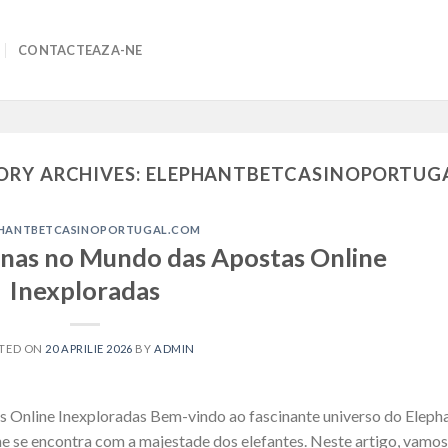
CONTACTEAZA-NE
ORY ARCHIVES:
ELEPHANTBETCASINOPORTUG
PHANTBETCASINOPORTUGAL.COM
inas no Mundo das Apostas Online
Inexploradas
TED ON
20 APRILIE 2026
BY
ADMIN
 Online Inexploradas Bem-vindo ao fascinante universo do Eleph
e se encontra com a majestade dos elefantes. Neste artigo, vamos