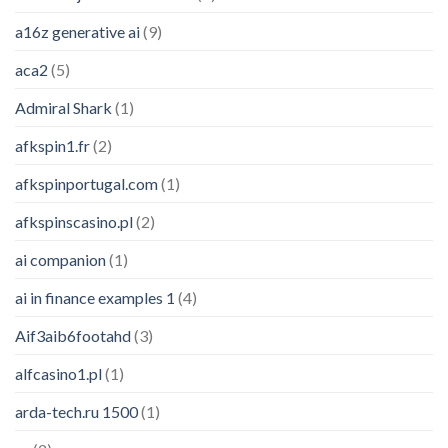
a16z generative ai
(9)
aca2
(5)
Admiral Shark
(1)
afkspin1.fr
(2)
afkspinportugal.com
(1)
afkspinscasino.pl
(2)
ai companion
(1)
ai in finance examples 1
(4)
Aif3aib6footahd
(3)
alfcasino1.pl
(1)
arda-tech.ru 1500
(1)