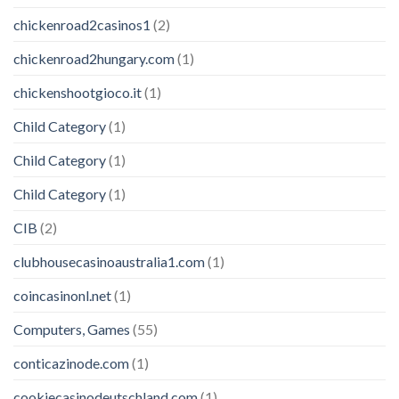
chickenroad2casinos1
(2)
chickenroad2hungary.com
(1)
chickenshootgioco.it
(1)
Child Category
(1)
Child Category
(1)
Child Category
(1)
CIB
(2)
clubhousecasinoaustralia1.com
(1)
coincasinonl.net
(1)
Computers, Games
(55)
conticazinode.com
(1)
cookiecasinodeutschland.com
(1)