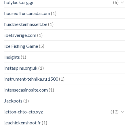
holyluck.org.gr
(6)
houseoffuncanada.com
(1)
huidziektenhasselt.be
(1)
ibetsverige.com
(1)
Ice Fishing Game
(5)
Insights
(1)
instaspins.org.uk
(1)
instrument-tehnika.ru 1500
(1)
intensecasinosite.com
(1)
Jackpots
(1)
jetton-chto-eto.xyz
(13)
jeuchickenshoot.fr
(1)