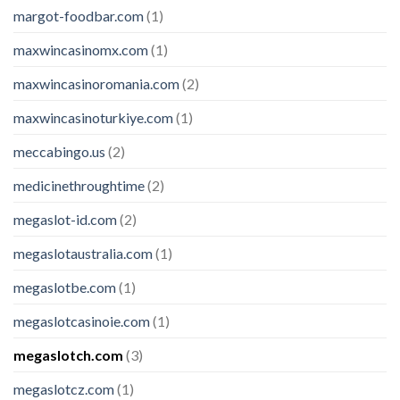
margot-foodbar.com
(1)
maxwincasinomx.com
(1)
maxwincasinoromania.com
(2)
maxwincasinoturkiye.com
(1)
meccabingo.us
(2)
medicinethroughtime
(2)
megaslot-id.com
(2)
megaslotaustralia.com
(1)
megaslotbe.com
(1)
megaslotcasinoie.com
(1)
megaslotch.com
(3)
megaslotcz.com
(1)