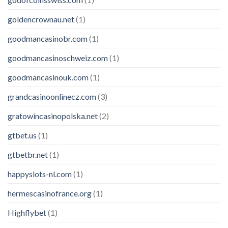
goldencrownau.net
(1)
goodmancasinobr.com
(1)
goodmancasinoschweiz.com
(1)
goodmancasinouk.com
(1)
grandcasinoonlinecz.com
(3)
gratowincasinopolska.net
(2)
gtbet.us
(1)
gtbetbr.net
(1)
happyslots-nl.com
(1)
hermescasinofrance.org
(1)
Highflybet
(1)