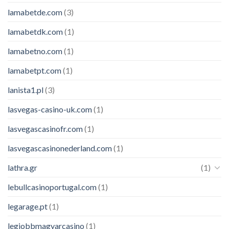
lamabetde.com
(3)
lamabetdk.com
(1)
lamabetno.com
(1)
lamabetpt.com
(1)
lanista1.pl
(3)
lasvegas-casino-uk.com
(1)
lasvegascasinofr.com
(1)
lasvegascasinonederland.com
(1)
lathra.gr
(1)
lebullcasinoportugal.com
(1)
legarage.pt
(1)
legjobbmagyarcasino
(1)