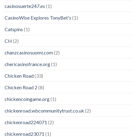
casinosuerte247.es
(1)
CasinoWise Explores TonyBet's
(1)
Catspins
(1)
CH
(2)
chanzcasinosuomi.com
(2)
chericasinofrance.org
(1)
Chicken Road
(33)
Chicken Road 2
(8)
chickencoingame.org
(1)
chickenroad.wbcommunitytrust.co.uk
(2)
chickenroad224071
(2)
chickenroad23071
(1)