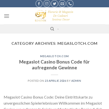
Skip
to
content
-
CATEGORY ARCHIVES:
MEGASLOTCH.COM
MEGASLOTCH.COM
Megaslot Casino Bonus Code für
aufregende Gewinne
POSTED ON
23 APRILIE 2026
BY
ADMIN
Megaslot Casino Bonus Code: Deine Eintrittskarte zu
unvergesslichen Spielerlebnissen Willkommen im Megaslot