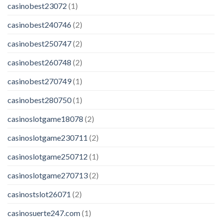
casinobest23072
(1)
casinobest240746
(2)
casinobest250747
(2)
casinobest260748
(2)
casinobest270749
(1)
casinobest280750
(1)
casinoslotgame18078
(2)
casinoslotgame230711
(2)
casinoslotgame250712
(1)
casinoslotgame270713
(2)
casinostslot26071
(2)
casinosuerte247.com
(1)