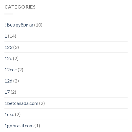
CATEGORIES
! Без рубрики
(10)
1
(14)
123
(3)
12c
(2)
12ccc
(2)
12d
(2)
17
(2)
1betcanada.com
(2)
1cxc
(2)
1gobrasil.com
(1)