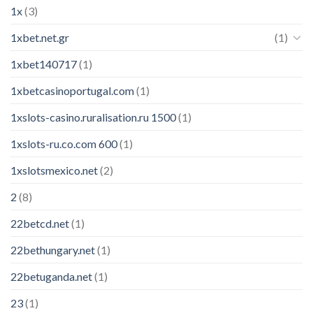
1x
(3)
1xbet.net.gr
(1)
1xbet140717
(1)
1xbetcasinoportugal.com
(1)
1xslots-casino.ruralisation.ru 1500
(1)
1xslots-ru.co.com 600
(1)
1xslotsmexico.net
(2)
2
(8)
22betcd.net
(1)
22bethungary.net
(1)
22betuganda.net
(1)
23
(1)