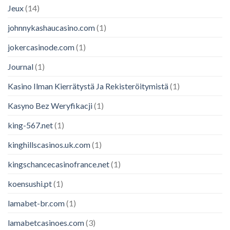
Jeux
(14)
johnnykashaucasino.com
(1)
jokercasinode.com
(1)
Journal
(1)
Kasino Ilman Kierrätystä Ja Rekisteröitymistä
(1)
Kasyno Bez Weryfikacji
(1)
king-567.net
(1)
kinghillscasinos.uk.com
(1)
kingschancecasinofrance.net
(1)
koensushi.pt
(1)
lamabet-br.com
(1)
lamabetcasinoes.com
(3)