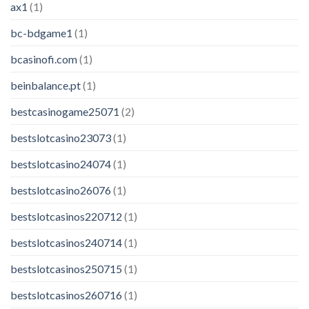
ax1
(1)
bc-bdgame1
(1)
bcasinofi.com
(1)
beinbalance.pt
(1)
bestcasinogame25071
(2)
bestslotcasino23073
(1)
bestslotcasino24074
(1)
bestslotcasino26076
(1)
bestslotcasinos220712
(1)
bestslotcasinos240714
(1)
bestslotcasinos250715
(1)
bestslotcasinos260716
(1)