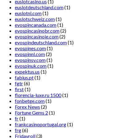
euslotcasino.us
(1)
euslotdeutschland.com
(1)
euslotnl.com
(1)
euslotschweiz.com
(1)
evospincanada.com
(1)
evospincasinobr.com
(2)
evospincasinoie.com
(2)
evospindeutschland.com
(1)
evospines.com
(1)
evospinnl.com
(2)
evospinsv.com
(1)
evospinuk.com
(1)
expektus.us
(1)
fabius.pt
(1)
fgtr
(6)
first
(1)
florencia-luxe.ru 1500
(1)
fonbetge.com
(1)
Forex News
(2)
Fortune Gems 2
(1)
fr
(1)
frankcasinoportugal.org
(1)
frg
(6)
Fridayroll
(3)