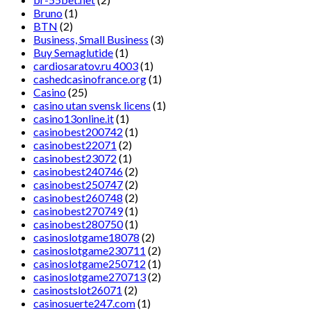
Bruno
(1)
BTN
(2)
Business, Small Business
(3)
Buy Semaglutide
(1)
cardiosaratov.ru 4003
(1)
cashedcasinofrance.org
(1)
Casino
(25)
casino utan svensk licens
(1)
casino13online.it
(1)
casinobest200742
(1)
casinobest22071
(2)
casinobest23072
(1)
casinobest240746
(2)
casinobest250747
(2)
casinobest260748
(2)
casinobest270749
(1)
casinobest280750
(1)
casinoslotgame18078
(2)
casinoslotgame230711
(2)
casinoslotgame250712
(1)
casinoslotgame270713
(2)
casinostslot26071
(2)
casinosuerte247.com
(1)