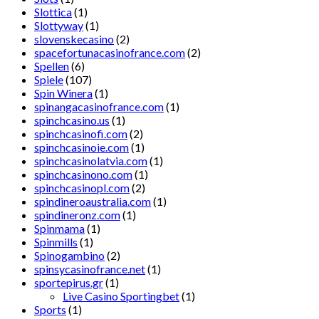
Slottica
(1)
Slottyway
(1)
slovenskecasino
(2)
spacefortunacasinofrance.com
(2)
Spellen
(6)
Spiele
(107)
Spin Winera
(1)
spinangacasinofrance.com
(1)
spinchcasino.us
(1)
spinchcasinofi.com
(2)
spinchcasinoie.com
(1)
spinchcasinolatvia.com
(1)
spinchcasinono.com
(1)
spinchcasinopl.com
(2)
spindineroaustralia.com
(1)
spindineronz.com
(1)
Spinmama
(1)
Spinmills
(1)
Spinogambino
(2)
spinsycasinofrance.net
(1)
sportepirus.gr
(1)
Live Casino Sportingbet
(1)
Sports
(1)