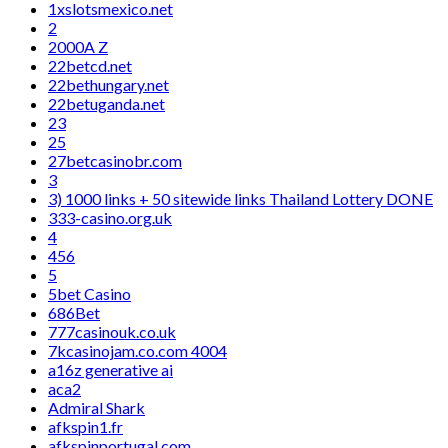
1xslotsmexico.net
2
2000A Z
22betcd.net
22bethungary.net
22betuganda.net
23
25
27betcasinobr.com
3
3) 1000 links + 50 sitewide links Thailand Lottery DONE
333-casino.org.uk
4
456
5
5bet Casino
686Bet
777casinouk.co.uk
7kcasinojam.co.com 4004
a16z generative ai
aca2
Admiral Shark
afkspin1.fr
afkspinportugal.com