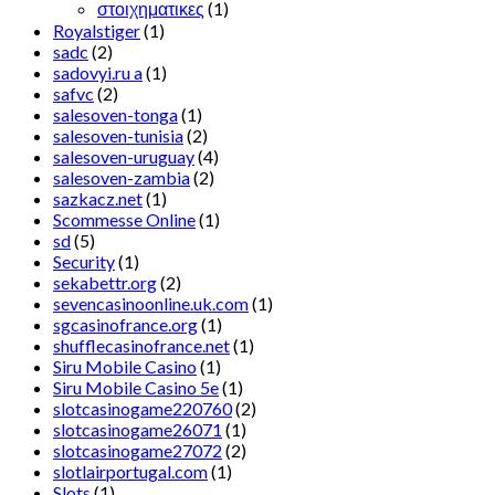
στοιχηματικες
(1)
Royalstiger
(1)
sadc
(2)
sadovyi.ru a
(1)
safvc
(2)
salesoven-tonga
(1)
salesoven-tunisia
(2)
salesoven-uruguay
(4)
salesoven-zambia
(2)
sazkacz.net
(1)
Scommesse Online
(1)
sd
(5)
Security
(1)
sekabettr.org
(2)
sevencasinoonline.uk.com
(1)
sgcasinofrance.org
(1)
shufflecasinofrance.net
(1)
Siru Mobile Casino
(1)
Siru Mobile Casino 5e
(1)
slotcasinogame220760
(2)
slotcasinogame26071
(1)
slotcasinogame27072
(2)
slotlairportugal.com
(1)
Slots
(1)