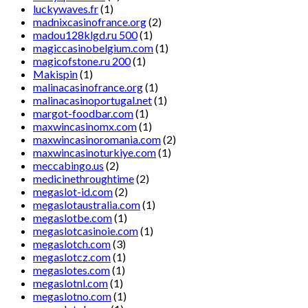
luckywaves.fr
(1)
madnixcasinofrance.org
(2)
madou128klgd.ru 500
(1)
magiccasinobelgium.com
(1)
magicofstone.ru 200
(1)
Makispin
(1)
malinacasinofrance.org
(1)
malinacasinoportugal.net
(1)
margot-foodbar.com
(1)
maxwincasinomx.com
(1)
maxwincasinoromania.com
(2)
maxwincasinoturkiye.com
(1)
meccabingo.us
(2)
medicinethroughtime
(2)
megaslot-id.com
(2)
megaslotaustralia.com
(1)
megaslotbe.com
(1)
megaslotcasinoie.com
(1)
megaslotch.com
(3)
megaslotcz.com
(1)
megaslotes.com
(1)
megaslotnl.com
(1)
megaslotno.com
(1)