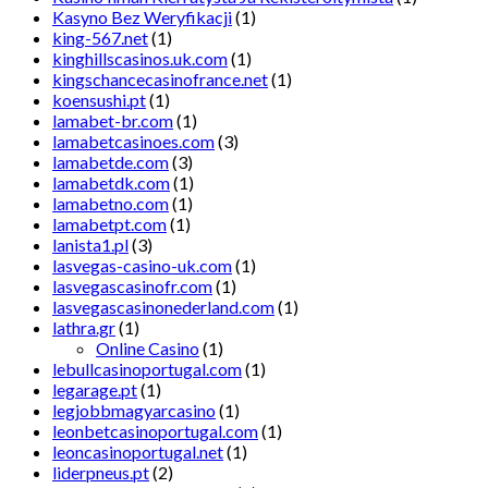
Kasyno Bez Weryfikacji
(1)
king-567.net
(1)
kinghillscasinos.uk.com
(1)
kingschancecasinofrance.net
(1)
koensushi.pt
(1)
lamabet-br.com
(1)
lamabetcasinoes.com
(3)
lamabetde.com
(3)
lamabetdk.com
(1)
lamabetno.com
(1)
lamabetpt.com
(1)
lanista1.pl
(3)
lasvegas-casino-uk.com
(1)
lasvegascasinofr.com
(1)
lasvegascasinonederland.com
(1)
lathra.gr
(1)
Online Casino
(1)
lebullcasinoportugal.com
(1)
legarage.pt
(1)
legjobbmagyarcasino
(1)
leonbetcasinoportugal.com
(1)
leoncasinoportugal.net
(1)
liderpneus.pt
(2)