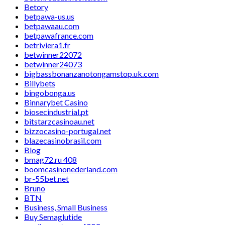
Betory
betpawa-us.us
betpawaau.com
betpawafrance.com
betriviera1.fr
betwinner22072
betwinner24073
bigbassbonanzanotongamstop.uk.com
Billybets
bingobonga.us
Binnarybet Casino
biosecindustrial.pt
bitstarzcasinoau.net
bizzocasino-portugal.net
blazecasinobrasil.com
Blog
bmag72.ru 408
boomcasinonederland.com
br-55bet.net
Bruno
BTN
Business, Small Business
Buy Semaglutide