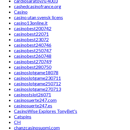
cardiosaratov.ru 4003
cashedcasinofrance.org
Casino
casino utan svensk licens
casino13online.it
casinobest200742
casinobest22071
casinobest23072
casinobest240746
casinobest250747
casinobest260748
casinobest270749
casinobest280750
casinoslotgame18078
casinoslotgame230711
casinoslotgame250712
casinoslotgame270713
casinostslot26071
casinosuerte247.com
casinosuerte247.es
CasinoWise Explores TonyBet's
Catspins
CH
chanzcasinosuomi.com