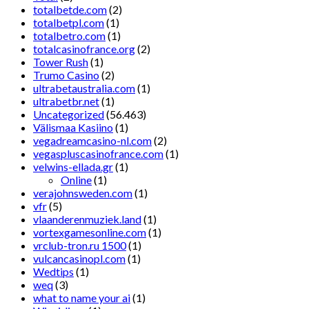
totalbetde.com
(2)
totalbetpl.com
(1)
totalbetro.com
(1)
totalcasinofrance.org
(2)
Tower Rush
(1)
Trumo Casino
(2)
ultrabetaustralia.com
(1)
ultrabetbr.net
(1)
Uncategorized
(56.463)
Välismaa Kasiino
(1)
vegadreamcasino-nl.com
(2)
vegaspluscasinofrance.com
(1)
velwins-ellada.gr
(1)
Online
(1)
verajohnsweden.com
(1)
vfr
(5)
vlaanderenmuziek.land
(1)
vortexgamesonline.com
(1)
vrclub-tron.ru 1500
(1)
vulcancasinopl.com
(1)
Wedtips
(1)
weq
(3)
what to name your ai
(1)