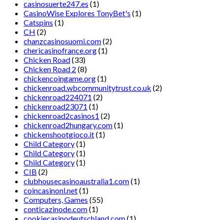
casinosuerte247.es
(1)
CasinoWise Explores TonyBet's
(1)
Catspins
(1)
CH
(2)
chanzcasinosuomi.com
(2)
chericasinofrance.org
(1)
Chicken Road
(33)
Chicken Road 2
(8)
chickencoingame.org
(1)
chickenroad.wbcommunitytrust.co.uk
(2)
chickenroad224071
(2)
chickenroad23071
(1)
chickenroad2casinos1
(2)
chickenroad2hungary.com
(1)
chickenshootgioco.it
(1)
Child Category
(1)
Child Category
(1)
Child Category
(1)
CIB
(2)
clubhousecasinoaustralia1.com
(1)
coincasinonl.net
(1)
Computers, Games
(55)
conticazinode.com
(1)
cookiecasinodeutschland.com
(1)