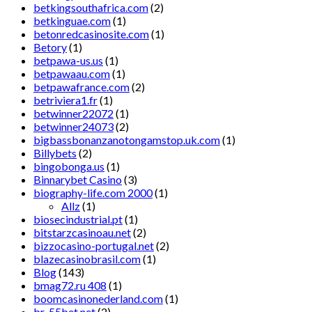
betkingsouthafrica.com
(2)
betkinguae.com
(1)
betonredcasinosite.com
(1)
Betory
(1)
betpawa-us.us
(1)
betpawaau.com
(1)
betpawafrance.com
(2)
betriviera1.fr
(1)
betwinner22072
(1)
betwinner24073
(2)
bigbassbonanzanotongamstop.uk.com
(1)
Billybets
(2)
bingobonga.us
(1)
Binnarybet Casino
(3)
biography-life.com 2000
(1)
Allz
(1)
biosecindustrial.pt
(1)
bitstarzcasinoau.net
(2)
bizzocasino-portugal.net
(2)
blazecasinobrasil.com
(1)
Blog
(143)
bmag72.ru 408
(1)
boomcasinonederland.com
(1)
br-55bet.net
(2)