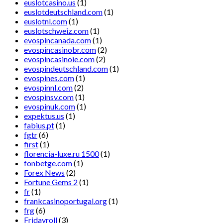
euslotcasino.us
(1)
euslotdeutschland.com
(1)
euslotnl.com
(1)
euslotschweiz.com
(1)
evospincanada.com
(1)
evospincasinobr.com
(2)
evospincasinoie.com
(2)
evospindeutschland.com
(1)
evospines.com
(1)
evospinnl.com
(2)
evospinsv.com
(1)
evospinuk.com
(1)
expektus.us
(1)
fabius.pt
(1)
fgtr
(6)
first
(1)
florencia-luxe.ru 1500
(1)
fonbetge.com
(1)
Forex News
(2)
Fortune Gems 2
(1)
fr
(1)
frankcasinoportugal.org
(1)
frg
(6)
Fridayroll
(3)