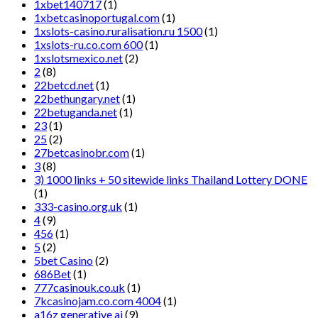
1xbet140717
(1)
1xbetcasinoportugal.com
(1)
1xslots-casino.ruralisation.ru 1500
(1)
1xslots-ru.co.com 600
(1)
1xslotsmexico.net
(2)
2
(8)
22betcd.net
(1)
22bethungary.net
(1)
22betuganda.net
(1)
23
(1)
25
(2)
27betcasinobr.com
(1)
3
(8)
3) 1000 links + 50 sitewide links Thailand Lottery DONE
(1)
333-casino.org.uk
(1)
4
(9)
456
(1)
5
(2)
5bet Casino
(2)
686Bet
(1)
777casinouk.co.uk
(1)
7kcasinojam.co.com 4004
(1)
a16z generative ai
(9)