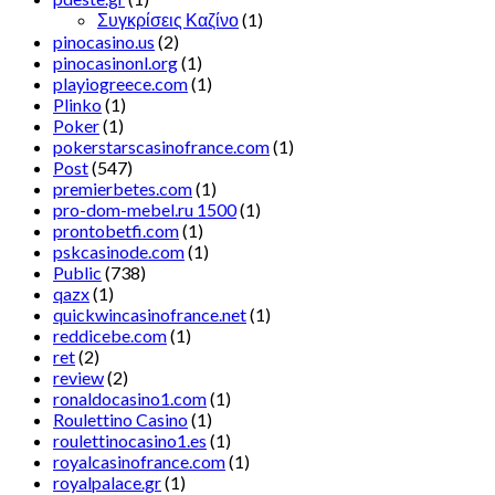
Συγκρίσεις Καζίνο
(1)
pinocasino.us
(2)
pinocasinonl.org
(1)
playiogreece.com
(1)
Plinko
(1)
Poker
(1)
pokerstarscasinofrance.com
(1)
Post
(547)
premierbetes.com
(1)
pro-dom-mebel.ru 1500
(1)
prontobetfi.com
(1)
pskcasinode.com
(1)
Public
(738)
qazx
(1)
quickwincasinofrance.net
(1)
reddicebe.com
(1)
ret
(2)
review
(2)
ronaldocasino1.com
(1)
Roulettino Casino
(1)
roulettinocasino1.es
(1)
royalcasinofrance.com
(1)
royalpalace.gr
(1)