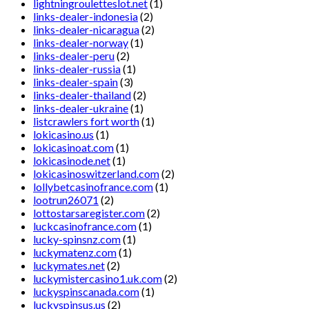
lightningrouletteslot.net
(1)
links-dealer-indonesia
(2)
links-dealer-nicaragua
(2)
links-dealer-norway
(1)
links-dealer-peru
(2)
links-dealer-russia
(1)
links-dealer-spain
(3)
links-dealer-thailand
(2)
links-dealer-ukraine
(1)
listcrawlers fort worth
(1)
lokicasino.us
(1)
lokicasinoat.com
(1)
lokicasinode.net
(1)
lokicasinoswitzerland.com
(2)
lollybetcasinofrance.com
(1)
lootrun26071
(2)
lottostarsaregister.com
(2)
luckcasinofrance.com
(1)
lucky-spinsnz.com
(1)
luckymatenz.com
(1)
luckymates.net
(2)
luckymistercasino1.uk.com
(2)
luckyspinscanada.com
(1)
luckyspinsus.us
(2)