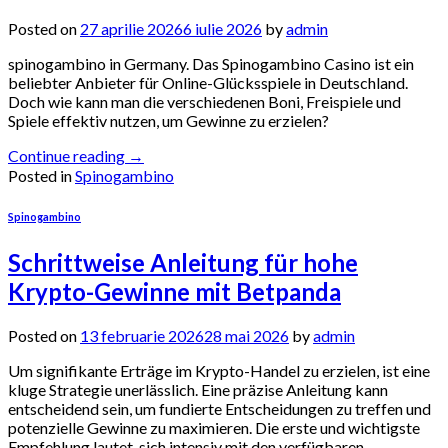
Posted on
27 aprilie 2026
6 iulie 2026
by
admin
spinogambino in Germany. Das Spinogambino Casino ist ein
beliebter Anbieter für Online-Glücksspiele in Deutschland.
Doch wie kann man die verschiedenen Boni, Freispiele und
Spiele effektiv nutzen, um Gewinne zu erzielen?
Continue reading
→
Posted in
Spinogambino
Spinogambino
Schrittweise Anleitung für hohe
Krypto-Gewinne mit Betpanda
Posted on
13 februarie 2026
28 mai 2026
by
admin
Um signifikante Erträge im Krypto-Handel zu erzielen, ist eine
kluge Strategie unerlässlich. Eine präzise Anleitung kann
entscheidend sein, um fundierte Entscheidungen zu treffen und
potenzielle Gewinne zu maximieren. Die erste und wichtigste
Empfehlung lautet, sich intensiv mit den verfügbaren