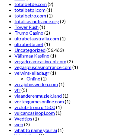
totalbetde.com
(2)
totalbetpl.com
(1)
totalbetro.com
(1)
totalcasinofrance.org
(2)
Tower Rush
(1)
Trumo Casino
(2)
ultrabetaustralia.com
(1)
ultrabetbr.net
(1)
Uncategorized
(56.463)
Välismaa Kasiino
(1)
vegadreamcasino-nl.com
(2)
vegaspluscasinofrance.com
(1)
velwins-ellada.gr
(1)
Online
(1)
verajohnsweden.com
(1)
vfr
(5)
vlaanderenmuziek.land
(1)
vortexgamesonline.com
(1)
vrclub-tron.ru 1500
(1)
vulcancasinopl.com
(1)
Wedtips
(1)
weq
(3)
what to name your ai
(1)