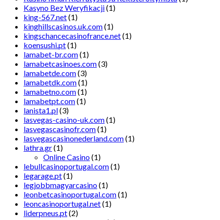
Kasyno Bez Weryfikacji
(1)
king-567.net
(1)
kinghillscasinos.uk.com
(1)
kingschancecasinofrance.net
(1)
koensushi.pt
(1)
lamabet-br.com
(1)
lamabetcasinoes.com
(3)
lamabetde.com
(3)
lamabetdk.com
(1)
lamabetno.com
(1)
lamabetpt.com
(1)
lanista1.pl
(3)
lasvegas-casino-uk.com
(1)
lasvegascasinofr.com
(1)
lasvegascasinonederland.com
(1)
lathra.gr
(1)
Online Casino
(1)
lebullcasinoportugal.com
(1)
legarage.pt
(1)
legjobbmagyarcasino
(1)
leonbetcasinoportugal.com
(1)
leoncasinoportugal.net
(1)
liderpneus.pt
(2)