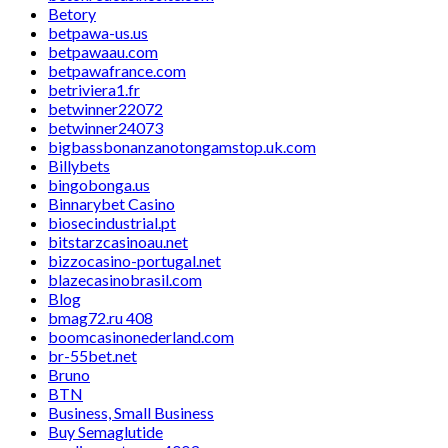
Betory
betpawa-us.us
betpawaau.com
betpawafrance.com
betriviera1.fr
betwinner22072
betwinner24073
bigbassbonanzanotongamstop.uk.com
Billybets
bingobonga.us
Binnarybet Casino
biosecindustrial.pt
bitstarzcasinoau.net
bizzocasino-portugal.net
blazecasinobrasil.com
Blog
bmag72.ru 408
boomcasinonederland.com
br-55bet.net
Bruno
BTN
Business, Small Business
Buy Semaglutide