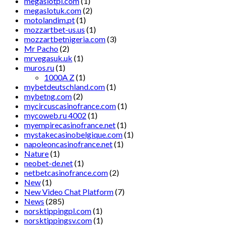
megaslotpl.com
(1)
megaslotuk.com
(2)
motolandim.pt
(1)
mozzartbet-us.us
(1)
mozzartbetnigeria.com
(3)
Mr Pacho
(2)
mrvegasuk.uk
(1)
muros.ru
(1)
1000A Z
(1)
mybetdeutschland.com
(1)
mybetng.com
(2)
mycircuscasinofrance.com
(1)
mycoweb.ru 4002
(1)
myempirecasinofrance.net
(1)
mystakecasinobelgique.com
(1)
napoleoncasinofrance.net
(1)
Nature
(1)
neobet-de.net
(1)
netbetcasinofrance.com
(2)
New
(1)
New Video Chat Platform
(7)
News
(285)
norsktippingpl.com
(1)
norsktippingsv.com
(1)