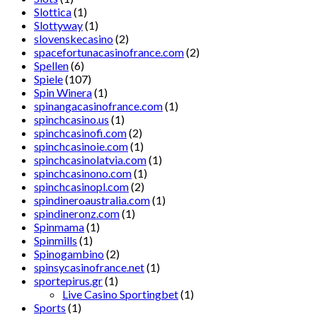
Slottica
(1)
Slottyway
(1)
slovenskecasino
(2)
spacefortunacasinofrance.com
(2)
Spellen
(6)
Spiele
(107)
Spin Winera
(1)
spinangacasinofrance.com
(1)
spinchcasino.us
(1)
spinchcasinofi.com
(2)
spinchcasinoie.com
(1)
spinchcasinolatvia.com
(1)
spinchcasinono.com
(1)
spinchcasinopl.com
(2)
spindineroaustralia.com
(1)
spindineronz.com
(1)
Spinmama
(1)
Spinmills
(1)
Spinogambino
(2)
spinsycasinofrance.net
(1)
sportepirus.gr
(1)
Live Casino Sportingbet
(1)
Sports
(1)