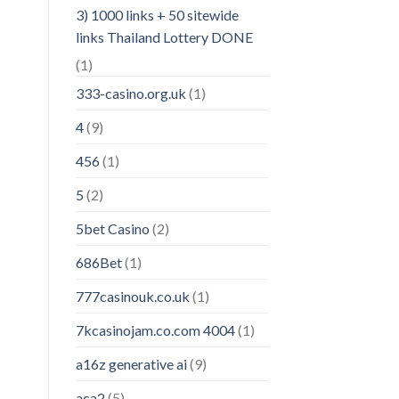
3) 1000 links + 50 sitewide
links Thailand Lottery DONE
(1)
333-casino.org.uk
(1)
4
(9)
456
(1)
5
(2)
5bet Casino
(2)
686Bet
(1)
777casinouk.co.uk
(1)
7kcasinojam.co.com 4004
(1)
a16z generative ai
(9)
aca2
(5)