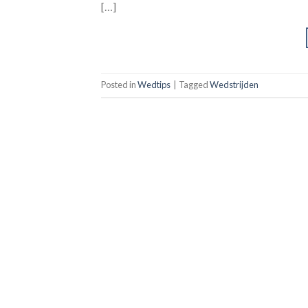
[…]
Posted in
Wedtips
|
Tagged
Wedstrijden