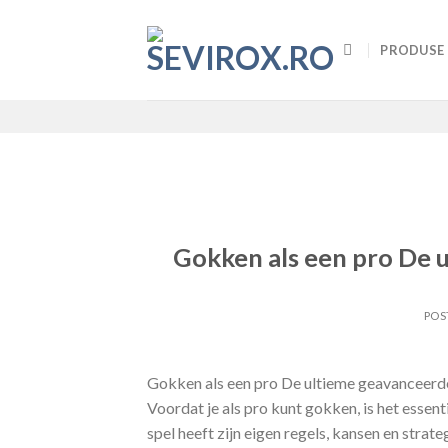
Skip
to
PRODUSE
content
Gokken als een pro De 
POS
Gokken als een pro De ultieme geavanceerd
Voordat je als pro kunt gokken, is het essent
spel heeft zijn eigen regels, kansen en strate