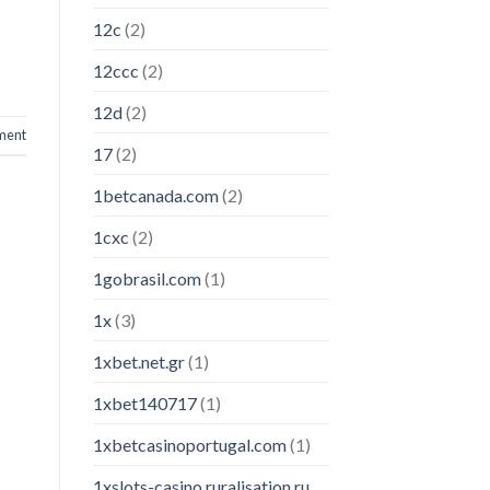
12c
(2)
12ccc
(2)
12d
(2)
ment
17
(2)
1betcanada.com
(2)
1cxc
(2)
1gobrasil.com
(1)
1x
(3)
1xbet.net.gr
(1)
1xbet140717
(1)
1xbetcasinoportugal.com
(1)
1xslots-casino.ruralisation.ru