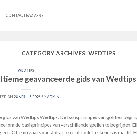
CONTACTEAZA-NE
CATEGORY ARCHIVES:
WEDTIPS
WEDTIPS
ultieme geavanceerde gids van Wedtips
TED ON
28 APRILIE 2026
BY
ADMIN
e gids van Wedtips Wedtips: De basisprincipes van gokken begrij
ieel om de basisprincipes van verschillende spellen te begrijpen. El
gieën. Of je nu gaat voor slots, poker of roulette, kennis is macht. 