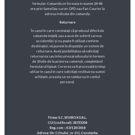
formular. Comanda se livreaza in maxim 24-48
ore prin SameDay curier, DPD sau Fan Courier la
adresa indicata din comanda.
Returnare
În cazul în care constatați că produsul diferă de
comanda inițală, sau a avut de suferit careva
accidentări și nu poate fi utilizat conform
destinației, vă punem la dispoziție un sistem de
returnare. Aveți posibilitatea să solicitați
returnarea sau înlocuirea produsului în termen
de 30 zile de la primirea comenzii, completând
formularul tipizat. Cererea va fi procesată în timp
util iar în cazul în care solicitați restituirea sumei
achitate, aceasta se va rambursa în contul
personal.
Firma: S.C. SEVIROX S.R.L.
CUI (cod fiscal): 38735204
Reg. com : J13/120/2018
Adresa: Str. Crinului , nr 111, Constanta,