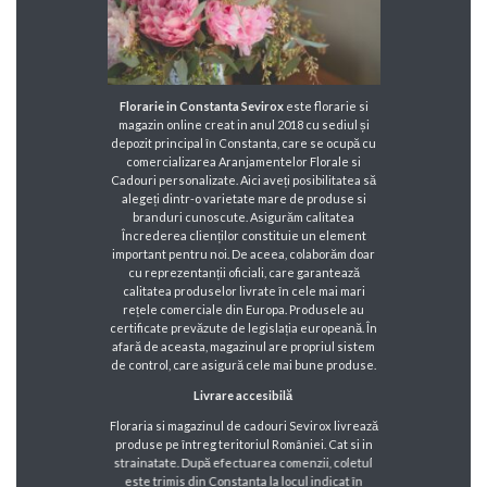
Florarie in Constanta Sevirox
este florarie si
magazin online creat in anul 2018 cu sediul și
depozit principal în Constanta, care se ocupă cu
comercializarea Aranjamentelor Florale si
Cadouri personalizate. Aici aveți posibilitatea să
alegeți dintr-o varietate mare de produse si
branduri cunoscute. Asigurăm calitatea
Încrederea clienților constituie un element
important pentru noi. De aceea, colaborăm doar
cu reprezentanții oficiali, care garantează
calitatea produselor livrate în cele mai mari
rețele comerciale din Europa. Produsele au
certificate prevăzute de legislația europeană. În
afară de aceasta, magazinul are propriul sistem
de control, care asigură cele mai bune produse.
Livrare accesibilă
Floraria si magazinul de cadouri Sevirox livrează
produse pe întreg teritoriul României. Cat si in
strainatate. După efectuarea comenzii, coletul
este trimis din Constanta la locul indicat în