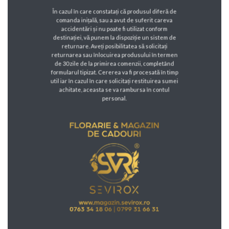
În cazul în care constatați că produsul diferă de
comanda inițală, sau a avut de suferit careva
accidentări și nu poate fi utilizat conform
destinației, vă punem la dispoziție un sistem de
returnare. Aveți posibilitatea să solicitați
returnarea sau înlocuirea produsului în termen
de 30 zile de la primirea comenzii, completând
formularul tipizat. Cererea va fi procesată în timp
util iar în cazul în care solicitați restituirea sumei
achitate, aceasta se va rambursa în contul
personal.