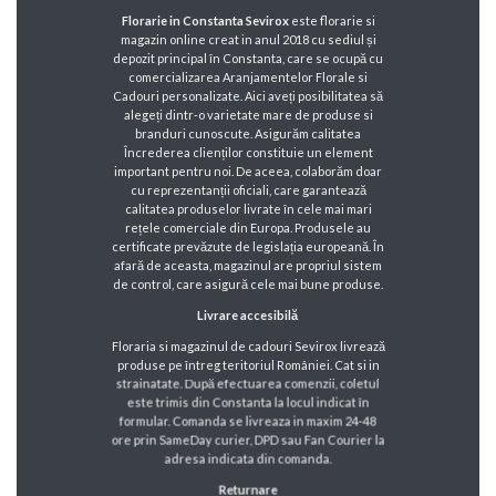
Florarie in Constanta Sevirox
este florarie si
magazin online creat in anul 2018 cu sediul și
depozit principal în Constanta, care se ocupă cu
comercializarea Aranjamentelor Florale si
Cadouri personalizate. Aici aveți posibilitatea să
alegeți dintr-o varietate mare de produse si
branduri cunoscute. Asigurăm calitatea
Încrederea clienților constituie un element
important pentru noi. De aceea, colaborăm doar
cu reprezentanții oficiali, care garantează
calitatea produselor livrate în cele mai mari
rețele comerciale din Europa. Produsele au
certificate prevăzute de legislația europeană. În
afară de aceasta, magazinul are propriul sistem
de control, care asigură cele mai bune produse.
Livrare accesibilă
Floraria si magazinul de cadouri Sevirox livrează
produse pe întreg teritoriul României. Cat si in
strainatate. După efectuarea comenzii, coletul
este trimis din Constanta la locul indicat în
formular. Comanda se livreaza in maxim 24-48
ore prin SameDay curier, DPD sau Fan Courier la
adresa indicata din comanda.
Returnare