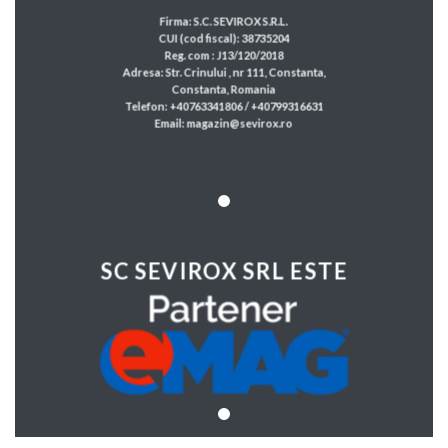
Firma: S.C. SEVIROX S.R.L.
CUI (cod fiscal): 38735204
Reg. com : J13/120/2018
Adresa: Str. Crinului , nr 111, Constanta,
Constanta, Romania
Telefon: +40763341806 / +40799316631
Email: magazin@sevirox.ro
SC SEVIROX SRL ESTE