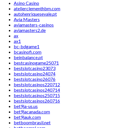
Asino Casino
atelierclementhbm.com
autohenriquesevale.pt
Avia Masters
aviamasters-casinos
aviamasters2.de
ax
ax1
bc-bdgame1
bcasinofi.com
beinbalance.pt
bestcasinogame25071
bestslotcasino23073
bestslotcasino24074
bestslotcasino26076
bestslotcasinos220712
bestslotcasinos240714
bestslotcasinos250715
bestslotcasinos260716
bet9ja-us.us
bet9jacanada.com
bet9jauk.com
betboombrasil.net
betboompl.com