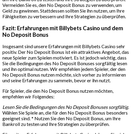
Vermeiden Sie es, den No Deposit Bonus zu verwenden, um
Geld zu gewinnen. Stattdessen sollten Sie ihn nutzen, um Ihre
Fähigkeiten zu verbessern und Ihre Strategien zu überprüfen.
Fazit: Erfahrungen mit Billybets Casino und dem
No Deposit Bonus
Insgesamt sind unsere Erfahrungen mit Billybets Casino sehr
positiv. Der No Deposit Bonus ist ein attraktives Angebot, das
neue Spieler zum Spielen motiviert. Es ist jedoch wichtig, dass
Sie die Bedingungen des No Deposit Bonuses sorgfältig lesen
und ihn optimal nutzen. Wir empfehlen jedem Spieler, der den
No Deposit Bonus nutzen möchte, sich vorher zu informieren
und seine Erfahrungen zu sammeln, bevor er ihn nutzt.
Für Spieler, die den No Deposit Bonus nutzen möchten,
empfehlen wir Folgendes:
Lesen Sie die Bedingungen des No Deposit Bonuses sorgfältig.
Wählen Sie Spiele an, die für den No Deposit Bonus besonders
geeignet sind. * Nutzen Sie den No Deposit Bonus, um Ihre
Bankroll zu testen und Ihre Strategien zu überprüfen.