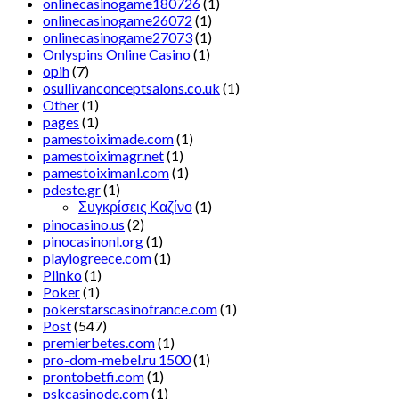
onlinecasinogame180726
(1)
onlinecasinogame26072
(1)
onlinecasinogame27073
(1)
Onlyspins Online Casino
(1)
opih
(7)
osullivanconceptsalons.co.uk
(1)
Other
(1)
pages
(1)
pamestoiximade.com
(1)
pamestoiximagr.net
(1)
pamestoiximanl.com
(1)
pdeste.gr
(1)
Συγκρίσεις Καζίνο
(1)
pinocasino.us
(2)
pinocasinonl.org
(1)
playiogreece.com
(1)
Plinko
(1)
Poker
(1)
pokerstarscasinofrance.com
(1)
Post
(547)
premierbetes.com
(1)
pro-dom-mebel.ru 1500
(1)
prontobetfi.com
(1)
pskcasinode.com
(1)