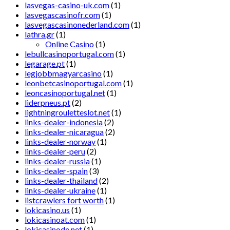
lasvegas-casino-uk.com
(1)
lasvegascasinofr.com
(1)
lasvegascasinonederland.com
(1)
lathra.gr
(1)
Online Casino
(1)
lebullcasinoportugal.com
(1)
legarage.pt
(1)
legjobbmagyarcasino
(1)
leonbetcasinoportugal.com
(1)
leoncasinoportugal.net
(1)
liderpneus.pt
(2)
lightningrouletteslot.net
(1)
links-dealer-indonesia
(2)
links-dealer-nicaragua
(2)
links-dealer-norway
(1)
links-dealer-peru
(2)
links-dealer-russia
(1)
links-dealer-spain
(3)
links-dealer-thailand
(2)
links-dealer-ukraine
(1)
listcrawlers fort worth
(1)
lokicasino.us
(1)
lokicasinoat.com
(1)
lokicasinode.net
(1)