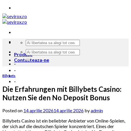
Skip
to
content
Produse
Contacteaza-ne
-
-
Billybets
-
Die Erfahrungen mit Billybets Casino:
Nutzen Sie den No Deposit Bonus
Posted on
14 aprilie 2026
14 aprilie 2026
by
admin
Billybets Casino ist ein beliebter Anbieter von Online-Spielen,
der sich auf die deutschen Spieler konzentriert. Eines der