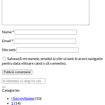
Nume
*
Email
*
Site web
Salvează-mi numele, emailul și site-ul web în acest navigator
pentru data viitoare când o să comentez.
Categories
! Без рубрики
(10)
1
(14)