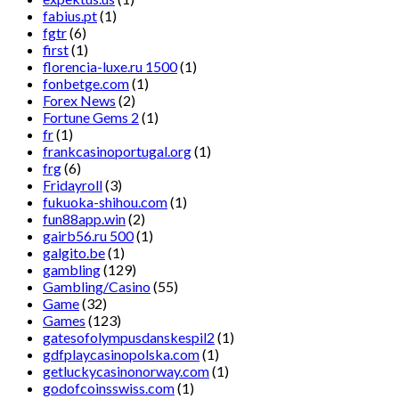
fabius.pt
(1)
fgtr
(6)
first
(1)
florencia-luxe.ru 1500
(1)
fonbetge.com
(1)
Forex News
(2)
Fortune Gems 2
(1)
fr
(1)
frankcasinoportugal.org
(1)
frg
(6)
Fridayroll
(3)
fukuoka-shihou.com
(1)
fun88app.win
(2)
gairb56.ru 500
(1)
galgito.be
(1)
gambling
(129)
Gambling/Casino
(55)
Game
(32)
Games
(123)
gatesofolympusdanskespil2
(1)
gdfplaycasinopolska.com
(1)
getluckycasinonorway.com
(1)
godofcoinsswiss.com
(1)