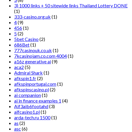
3) 1000 links + 50 sitewide links Thailand Lottery DONE
(1)
333-casino.org.uk
(1)
4
(9)
456
(1)
5
(2)
5bet Casino
(2)
686Bet
(1)
777casinouk.co.uk
(1)
7kcasinojam.co.com 4004
(1)
a16z generative ai
(9)
aca2
(5)
Admiral Shark
(1)
afkspin1.fr
(2)
afkspinportugal.com
(1)
afkspinscasino.pl
(2)
ai companion
(1)
ai in finance examples 1
(4)
Aif3aib6footahd
(3)
alfcasino1.pl
(1)
arda-tech.ru 1500
(1)
as
(2)
asc
(6)