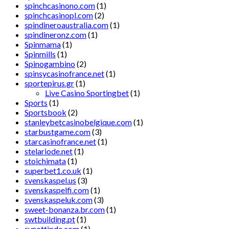
spinchcasinono.com
(1)
spinchcasinopl.com
(2)
spindineroaustralia.com
(1)
spindineronz.com
(1)
Spinmama
(1)
Spinmills
(1)
Spinogambino
(2)
spinsycasinofrance.net
(1)
sportepirus.gr
(1)
Live Casino Sportingbet
(1)
Sports
(1)
Sportsbook
(2)
stanleybetcasinobelgique.com
(1)
starbustgame.com
(3)
starcasinofrance.net
(1)
stelariode.net
(1)
stoichimata
(1)
superbet1.co.uk
(1)
svenskaspel.us
(3)
svenskaspelfi.com
(1)
svenskaspeluk.com
(3)
sweet-bonanza.br.com
(1)
swtbuilding.pt
(1)
synottipde.com
(1)