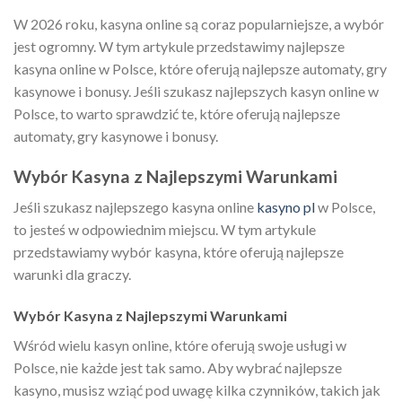
W 2026 roku, kasyna online są coraz popularniejsze, a wybór
jest ogromny. W tym artykule przedstawimy najlepsze
kasyna online w Polsce, które oferują najlepsze automaty, gry
kasynowe i bonusy. Jeśli szukasz najlepszych kasyn online w
Polsce, to warto sprawdzić te, które oferują najlepsze
automaty, gry kasynowe i bonusy.
Wybór Kasyna z Najlepszymi Warunkami
Jeśli szukasz najlepszego kasyna online
kasyno pl
w Polsce,
to jesteś w odpowiednim miejscu. W tym artykule
przedstawiamy wybór kasyna, które oferują najlepsze
warunki dla graczy.
Wybór Kasyna z Najlepszymi Warunkami
Wśród wielu kasyn online, które oferują swoje usługi w
Polsce, nie każde jest tak samo. Aby wybrać najlepsze
kasyno, musisz wziąć pod uwagę kilka czynników, takich jak