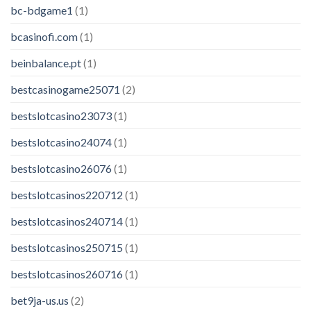
bc-bdgame1
(1)
bcasinofi.com
(1)
beinbalance.pt
(1)
bestcasinogame25071
(2)
bestslotcasino23073
(1)
bestslotcasino24074
(1)
bestslotcasino26076
(1)
bestslotcasinos220712
(1)
bestslotcasinos240714
(1)
bestslotcasinos250715
(1)
bestslotcasinos260716
(1)
bet9ja-us.us
(2)