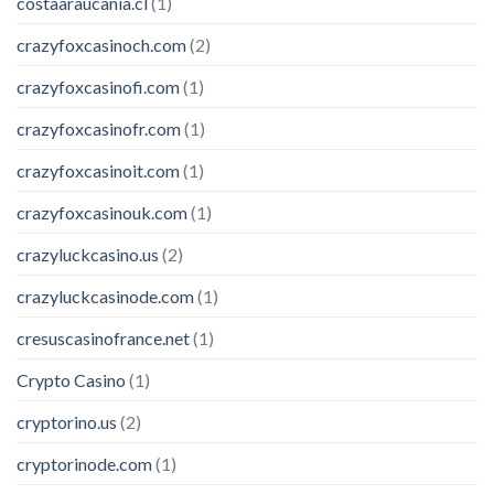
costaaraucania.cl
(1)
crazyfoxcasinoch.com
(2)
crazyfoxcasinofi.com
(1)
crazyfoxcasinofr.com
(1)
crazyfoxcasinoit.com
(1)
crazyfoxcasinouk.com
(1)
crazyluckcasino.us
(2)
crazyluckcasinode.com
(1)
cresuscasinofrance.net
(1)
Crypto Casino
(1)
cryptorino.us
(2)
cryptorinode.com
(1)