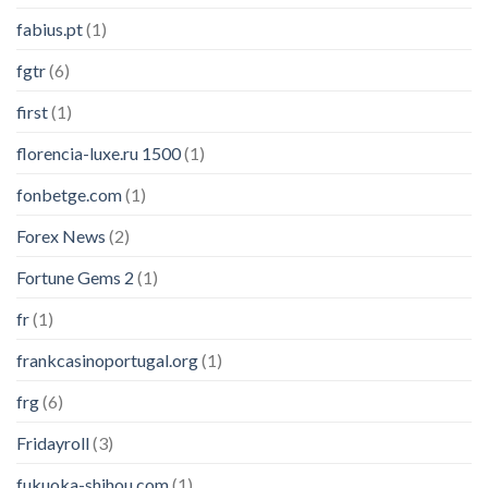
fabius.pt
(1)
fgtr
(6)
first
(1)
florencia-luxe.ru 1500
(1)
fonbetge.com
(1)
Forex News
(2)
Fortune Gems 2
(1)
fr
(1)
frankcasinoportugal.org
(1)
frg
(6)
Fridayroll
(3)
fukuoka-shihou.com
(1)