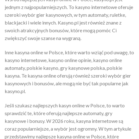
jednym z najpopularniejszych. To kasyno internetowe oferuje
szeroki wybór gier kasynowych, w tym automaty, ruletke,
blackjacki i wiele innych. Kasyno.pl jest również znane z
swoich atrakcyjnych bonusów, które mogą pomóc Ci
zwiększyć swoje szanse na wygraną.
Inne kasyna online w Polsce, które warto wziąć pod uwagę, to
kasyno internetowe, kasyno online opinie, kasyno online
automaty, polskie kasyno, gry kasynowe polska, polskie
kasyna. Te kasyna online oferują również szeroki wybór gier
kasynowych i bonusów, ale mogą nie być tak popularne jak
kasyno.pl.
Jeśli szukasz najlepszych kasyn online w Polsce, to warto
sprawdzić te, które oferują najlepsze automaty, gry
kasynowe i bonusy. W 2026 roku, kasyna internetowe są
coraz popularniejsze, a wybór jest ogromny. W tym artykule
przedstawimy najlepsze kasyna online w Polsce, które