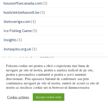
houseoffuncanada.com
(1)
huidziektenhasselt.be
(1)
ibetsverige.com
(1)
Ice Fishing Game
(5)
Insights
(1)
instaspins.org.uk
(1)
instrument-tehnika.ru 1500
(1)
Folosim cookie-uri pentru a oferi o experienta mai buna de
intensecasinosite.com
(1)
navigare pe site-ul nostru, pentru a analiza traficul de pe site,
pentru a personaliza continutul si pentru a servi anunturi
Jackpots
(1)
directionate. Prin apasarea butonul de confirmare sau prin
continuarea navigarii pe site-ul nostru, sunteti de acord ca site-ul
jetton-chto-eto.xyz
(13)
nostru sa stocheze cookie-uri in browser-ul dumneavoastra
jeuchickenshoot.fr
(1)
Cookie settings
Accept cookie-urile
Jeux
(14)