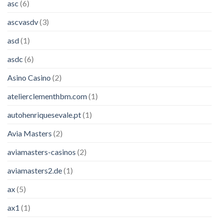
asc
(6)
ascvasdv
(3)
asd
(1)
asdc
(6)
Asino Casino
(2)
atelierclementhbm.com
(1)
autohenriquesevale.pt
(1)
Avia Masters
(2)
aviamasters-casinos
(2)
aviamasters2.de
(1)
ax
(5)
ax1
(1)