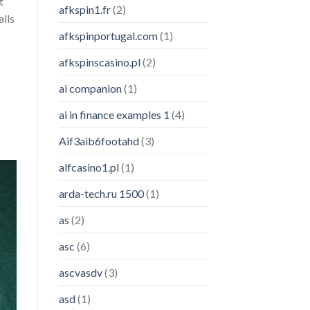
t
afkspin1.fr
(2)
lls
afkspinportugal.com
(1)
afkspinscasino.pl
(2)
ai companion
(1)
ai in finance examples 1
(4)
Aif3aib6footahd
(3)
alfcasino1.pl
(1)
arda-tech.ru 1500
(1)
as
(2)
asc
(6)
ascvasdv
(3)
asd
(1)