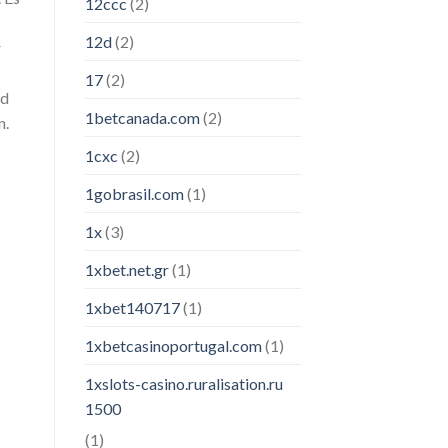
12ccc
(2)
12d
(2)
r
17
(2)
nd
1betcanada.com
(2)
n.
1cxc
(2)
1gobrasil.com
(1)
1x
(3)
1xbet.net.gr
(1)
1xbet140717
(1)
1xbetcasinoportugal.com
(1)
1xslots-casino.ruralisation.ru
1500
(1)