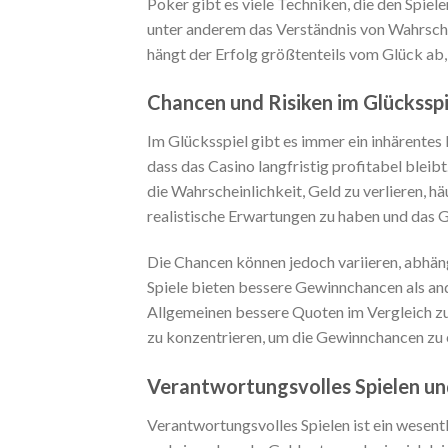
Poker gibt es viele Techniken, die den Spie
unter anderem das Verständnis von Wahrsche
hängt der Erfolg größtenteils vom Glück ab, 
Chancen und Risiken im Glücksspi
Im Glücksspiel gibt es immer ein inhärentes R
dass das Casino langfristig profitabel bleibt
die Wahrscheinlichkeit, Geld zu verlieren, häu
realistische Erwartungen zu haben und das G
Die Chancen können jedoch variieren, abhäng
Spiele bieten bessere Gewinnchancen als an
Allgemeinen bessere Quoten im Vergleich zu 
zu konzentrieren, um die Gewinnchancen zu 
Verantwortungsvolles Spielen un
Verantwortungsvolles Spielen ist ein wesentl