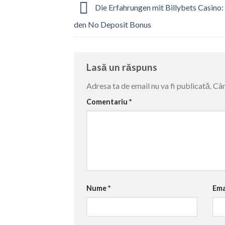
Die Erfahrungen mit Billybets Casino:
den No Deposit Bonus
Lasă un răspuns
Adresa ta de email nu va fi publicată.
Câm
Comentariu
*
Nume
*
Ema