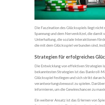
Die Faszination des Glücksspiels liegt nicht
Spannung und dem Nervenkitzel, die damit v
Unterhaltung, die soziale Interaktionen förd
die mit dem Glücksspiel verbunden sind, ins
Strategien für erfolgreiches Glüc
Die Entwicklung von effektiven Strategien is
bekanntesten Strategien ist das Bankroll-M
Glücksspiel festlegen und sich strikt daran ha
verantwortungsbewusst zu spielen. Darüber hi
informieren, um die Gewinnchancen zu maxi
Ein weiterer Ansatz ist das Erlernen von Spie