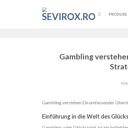
Skip
to
PRODUSE
content
Gambling verstehen
Stra
POS
Gambling verstehen Ein umfassender Überbl
Einführung in die Welt des Glücks
Gambling, oder Glücksspiel, ist ein beliebt