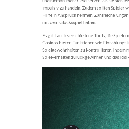
und niemals mehr Geld setzen, als sie sich le
impulsiv zu handeln. Zudem sollten Spieler
Hilfe in Anspruch nehmen. Zahlreiche Organ
mit dem Glücksspiel haben.
Es gibt auch verschiedene Tools, die Spieler
Casinos bieten Funktionen wie Einzahlungslim
Spielgewohnheiten zu kontrollieren. Indem m
Spielverhalten zurückgewinnen und das Risik