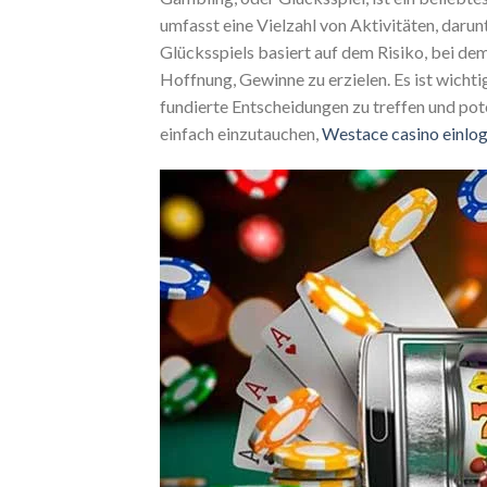
umfasst eine Vielzahl von Aktivitäten, daru
Glücksspiels basiert auf dem Risiko, bei dem
Hoffnung, Gewinne zu erzielen. Es ist wicht
fundierte Entscheidungen zu treffen und pote
einfach einzutauchen,
Westace casino einlo