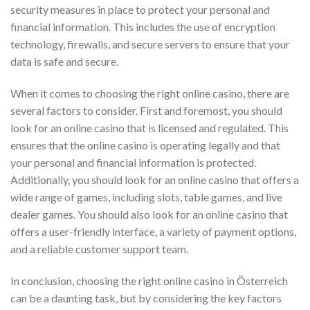
security measures in place to protect your personal and
financial information. This includes the use of encryption
technology, firewalls, and secure servers to ensure that your
data is safe and secure.
When it comes to choosing the right online casino, there are
several factors to consider. First and foremost, you should
look for an online casino that is licensed and regulated. This
ensures that the online casino is operating legally and that
your personal and financial information is protected.
Additionally, you should look for an online casino that offers a
wide range of games, including slots, table games, and live
dealer games. You should also look for an online casino that
offers a user-friendly interface, a variety of payment options,
and a reliable customer support team.
In conclusion, choosing the right online casino in Österreich
can be a daunting task, but by considering the key factors