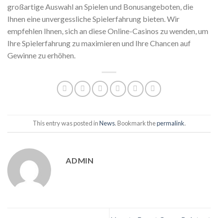
großartige Auswahl an Spielen und Bonusangeboten, die
Ihnen eine unvergessliche Spielerfahrung bieten. Wir
empfehlen Ihnen, sich an diese Online-Casinos zu wenden, um
Ihre Spielerfahrung zu maximieren und Ihre Chancen auf
Gewinne zu erhöhen.
This entry was posted in
News
. Bookmark the
permalink
.
ADMIN