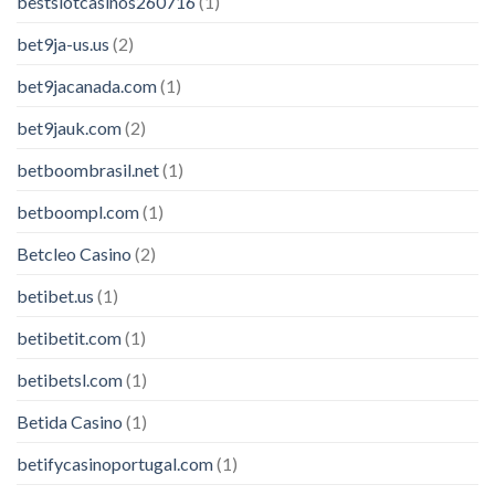
bestslotcasinos260716
(1)
bet9ja-us.us
(2)
bet9jacanada.com
(1)
bet9jauk.com
(2)
betboombrasil.net
(1)
betboompl.com
(1)
Betcleo Casino
(2)
betibet.us
(1)
betibetit.com
(1)
betibetsl.com
(1)
Betida Casino
(1)
betifycasinoportugal.com
(1)