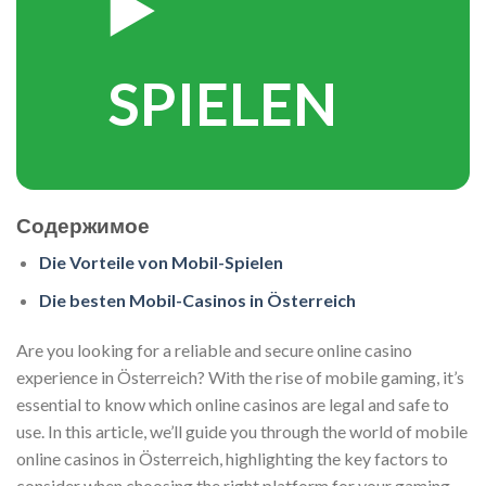
▶️
SPIELEN
Содержимое
Die Vorteile von Mobil-Spielen
Die besten Mobil-Casinos in Österreich
Are you looking for a reliable and secure online casino
experience in Österreich? With the rise of mobile gaming, it’s
essential to know which online casinos are legal and safe to
use. In this article, we’ll guide you through the world of mobile
online casinos in Österreich, highlighting the key factors to
consider when choosing the right platform for your gaming