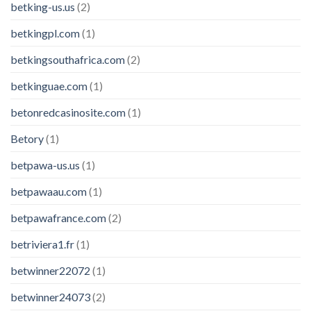
betking-us.us
(2)
betkingpl.com
(1)
betkingsouthafrica.com
(2)
betkinguae.com
(1)
betonredcasinosite.com
(1)
Betory
(1)
betpawa-us.us
(1)
betpawaau.com
(1)
betpawafrance.com
(2)
betriviera1.fr
(1)
betwinner22072
(1)
betwinner24073
(2)