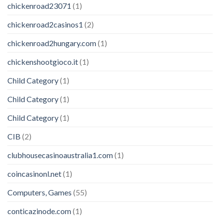
chickenroad23071
(1)
chickenroad2casinos1
(2)
chickenroad2hungary.com
(1)
chickenshootgioco.it
(1)
Child Category
(1)
Child Category
(1)
Child Category
(1)
CIB
(2)
clubhousecasinoaustralia1.com
(1)
coincasinonl.net
(1)
Computers, Games
(55)
conticazinode.com
(1)