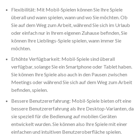
Flexibilität: Mit Mobil-Spielen können Sie Ihre Spiele
überall und wann spielen, wann und wo Sie möchten. Ob
Sie auf dem Weg zum Arbeit, während Sie sich im Urlaub
oder einfach nur in Ihrem eigenen Zuhause befinden, Sie
können Ihre Lieblings-Spiele spielen, wann immer Sie
möchten.
Erhöhte Verfügbarkeit: Mobil-Spiele sind überall
verfügbar, solange Sie ein Smartphone oder Tablet haben.
Sie können Ihre Spiele also auch in den Pausen zwischen
Meetings oder während Sie sich auf dem Weg zum Arbeit
befinden, spielen.
Bessere Benutzererfahrung: Mobil-Spiele bieten oft eine
bessere Benutzererfahrung als ihre Desktop-Varianten, da
sie speziell für die Bedienung auf mobilen Geräten
entwickelt wurden. Sie können also Ihre Spiele mit einer
einfachen und intuitiven Benutzeroberfläche spielen.