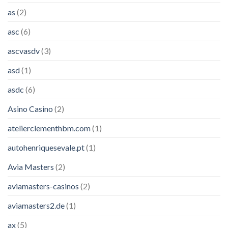
as
(2)
asc
(6)
ascvasdv
(3)
asd
(1)
asdc
(6)
Asino Casino
(2)
atelierclementhbm.com
(1)
autohenriquesevale.pt
(1)
Avia Masters
(2)
aviamasters-casinos
(2)
aviamasters2.de
(1)
ax
(5)