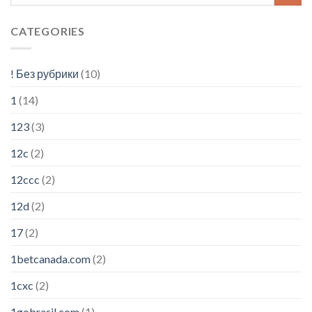
CATEGORIES
! Без рубрики
(10)
1
(14)
123
(3)
12c
(2)
12ccc
(2)
12d
(2)
17
(2)
1betcanada.com
(2)
1cxc
(2)
1gobrasil.com
(1)