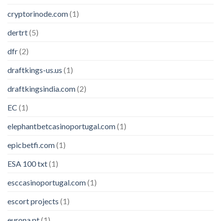
cryptorinode.com
(1)
dertrt
(5)
dfr
(2)
draftkings-us.us
(1)
draftkingsindia.com
(2)
EC
(1)
elephantbetcasinoportugal.com
(1)
epicbetfi.com
(1)
ESA 100 txt
(1)
esccasinoportugal.com
(1)
escort projects
(1)
eurona.pt
(1)