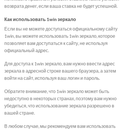
возврата денег, если ваша ставка не будет успешной.
Как использовать 1win зеркало
Если вы не можете доступаться официальному сайту
1win, вы можете использовать 1win зеркало, которое
позволяет вам доступаться к сайту, не используя
официальный адрес.
Для доступа к 1win зеркало, вам нужно ввести адрес
зеркала в адресной строке вашего браузера, а затем
войти на сайт, используя ваш логин и пароль.
Обратите внимание, что 1win зеркало может быть
недоступно в некоторых странах, поэтому вам нужно
убедиться, что использование зеркала разрешено в
вашей стране.
В любом случае, мы рекомендуем вам использовать