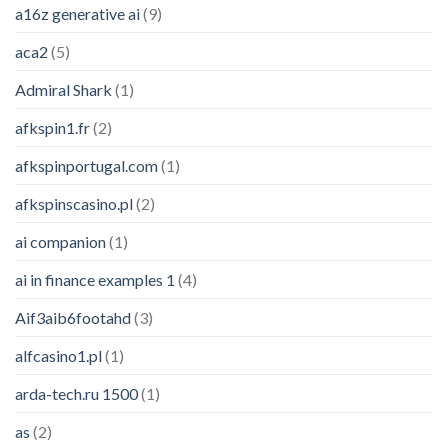
a16z generative ai
(9)
aca2
(5)
Admiral Shark
(1)
afkspin1.fr
(2)
afkspinportugal.com
(1)
afkspinscasino.pl
(2)
ai companion
(1)
ai in finance examples 1
(4)
Aif3aib6footahd
(3)
alfcasino1.pl
(1)
arda-tech.ru 1500
(1)
as
(2)