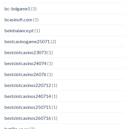
bc-bdgame1
(1)
bcasinofi.com
(1)
beinbalance.pt
(1)
bestcasinogame25071
(2)
bestslotcasino23073
(1)
bestslotcasino24074
(1)
bestslotcasino26076
(1)
bestslotcasinos220712
(1)
bestslotcasinos240714
(1)
bestslotcasinos250715
(1)
bestslotcasinos260716
(1)
bet9ja-us.us
(2)