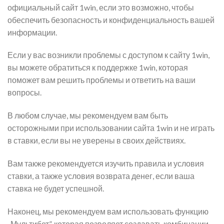
официальный сайт 1win, если это возможно, чтобы
обеспечить безопасность и конфиденциальность вашей
информации.
Если у вас возникли проблемы с доступом к сайту 1win,
вы можете обратиться к поддержке 1win, которая
поможет вам решить проблемы и ответить на ваши
вопросы.
В любом случае, мы рекомендуем вам быть
осторожными при использовании сайта 1win и не играть
в ставки, если вы не уверены в своих действиях.
Вам также рекомендуется изучить правила и условия
ставки, а также условия возврата денег, если ваша
ставка не будет успешной.
Наконец, мы рекомендуем вам использовать функцию
„Мультибет”, которая позволяет создавать комбинации