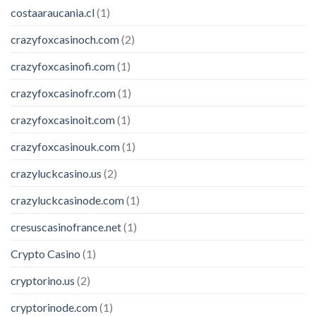
costaaraucania.cl
(1)
crazyfoxcasinoch.com
(2)
crazyfoxcasinofi.com
(1)
crazyfoxcasinofr.com
(1)
crazyfoxcasinoit.com
(1)
crazyfoxcasinouk.com
(1)
crazyluckcasino.us
(2)
crazyluckcasinode.com
(1)
cresuscasinofrance.net
(1)
Crypto Casino
(1)
cryptorino.us
(2)
cryptorinode.com
(1)