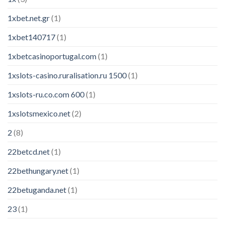
1xbet.net.gr
(1)
1xbet140717
(1)
1xbetcasinoportugal.com
(1)
1xslots-casino.ruralisation.ru 1500
(1)
1xslots-ru.co.com 600
(1)
1xslotsmexico.net
(2)
2
(8)
22betcd.net
(1)
22bethungary.net
(1)
22betuganda.net
(1)
23
(1)