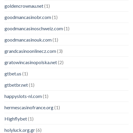
goldencrownau.net
(1)
goodmancasinobr.com
(1)
goodmancasinoschweiz.com
(1)
goodmancasinouk.com
(1)
grandcasinoonlinecz.com
(3)
gratowincasinopolska.net
(2)
gtbet.us
(1)
gtbetbr.net
(1)
happyslots-nl.com
(1)
hermescasinofrance.org
(1)
Highflybet
(1)
holyluck.org.gr
(6)