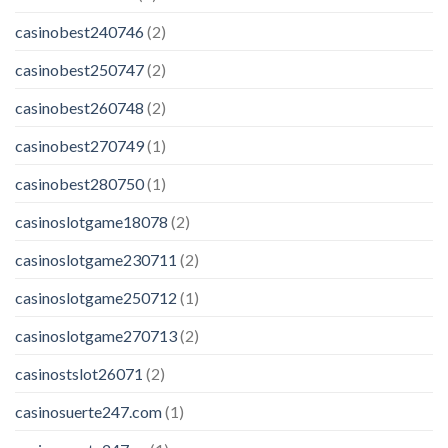
casinobest240746
(2)
casinobest250747
(2)
casinobest260748
(2)
casinobest270749
(1)
casinobest280750
(1)
casinoslotgame18078
(2)
casinoslotgame230711
(2)
casinoslotgame250712
(1)
casinoslotgame270713
(2)
casinostslot26071
(2)
casinosuerte247.com
(1)