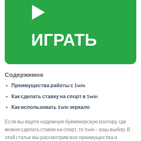
▶️
ИГРАТЬ
Содержимое
Преимущества работы с 1win
Как сделать ставку на спорт в 1win
Как использовать 1win зеркало
Если вы ищете надежную букмекерскую контору, где
можно сделать ставки на спорт, то 1win – ваш выбор. В
этой статье мы рассмотрим все преимущества и