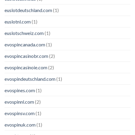
euslotdeutschland.com
(1)
euslotnl.com
(1)
euslotschweiz.com
(1)
evospincanada.com
(1)
evospincasinobr.com
(2)
evospincasinoie.com
(2)
evospindeutschland.com
(1)
evospines.com
(1)
evospinnl.com
(2)
evospinsv.com
(1)
evospinuk.com
(1)