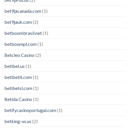
bet9jacanada.com
(1)
bet9jauk.com
(2)
betboombrasil.net
(1)
betboompl.com
(1)
Betcleo Casino
(2)
betibet.us
(1)
betibetit.com
(1)
betibetsl.com
(1)
Betida Casino
(1)
betifycasinoportugal.com
(1)
betking-us.us
(2)