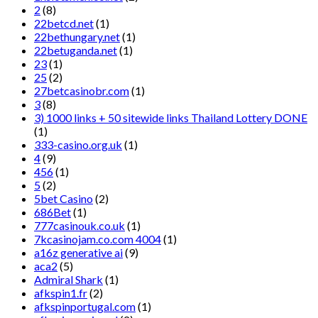
2
(8)
22betcd.net
(1)
22bethungary.net
(1)
22betuganda.net
(1)
23
(1)
25
(2)
27betcasinobr.com
(1)
3
(8)
3) 1000 links + 50 sitewide links Thailand Lottery DONE
(1)
333-casino.org.uk
(1)
4
(9)
456
(1)
5
(2)
5bet Casino
(2)
686Bet
(1)
777casinouk.co.uk
(1)
7kcasinojam.co.com 4004
(1)
a16z generative ai
(9)
aca2
(5)
Admiral Shark
(1)
afkspin1.fr
(2)
afkspinportugal.com
(1)