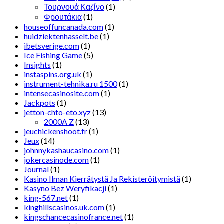
Τουρνουά Καζίνο
(1)
Φρουτάκια
(1)
houseoffuncanada.com
(1)
huidziektenhasselt.be
(1)
ibetsverige.com
(1)
Ice Fishing Game
(5)
Insights
(1)
instaspins.org.uk
(1)
instrument-tehnika.ru 1500
(1)
intensecasinosite.com
(1)
Jackpots
(1)
jetton-chto-eto.xyz
(13)
2000A Z
(13)
jeuchickenshoot.fr
(1)
Jeux
(14)
johnnykashaucasino.com
(1)
jokercasinode.com
(1)
Journal
(1)
Kasino Ilman Kierrätystä Ja Rekisteröitymistä
(1)
Kasyno Bez Weryfikacji
(1)
king-567.net
(1)
kinghillscasinos.uk.com
(1)
kingschancecasinofrance.net
(1)