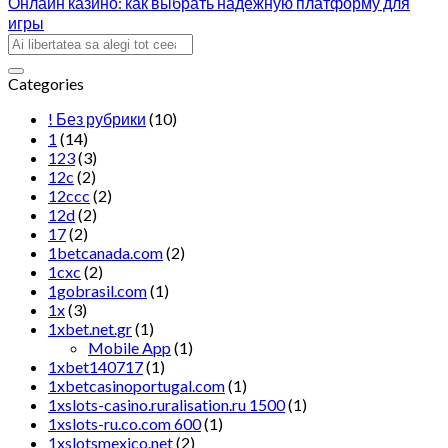
Онлайн казино: как выбрать надежную платформу для
игры
Categories
! Без рубрики
(10)
1
(14)
123
(3)
12c
(2)
12ccc
(2)
12d
(2)
17
(2)
1betcanada.com
(2)
1cxc
(2)
1gobrasil.com
(1)
1x
(3)
1xbet.net.gr
(1)
Mobile App
(1)
1xbet140717
(1)
1xbetcasinoportugal.com
(1)
1xslots-casino.ruralisation.ru 1500
(1)
1xslots-ru.co.com 600
(1)
1xslotsmexico.net
(2)