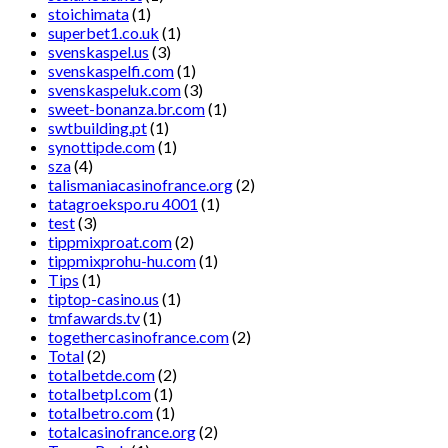
stoichimata
(1)
superbet1.co.uk
(1)
svenskaspel.us
(3)
svenskaspelfi.com
(1)
svenskaspeluk.com
(3)
sweet-bonanza.br.com
(1)
swtbuilding.pt
(1)
synottipde.com
(1)
sza
(4)
talismaniacasinofrance.org
(2)
tatagroekspo.ru 4001
(1)
test
(3)
tippmixproat.com
(2)
tippmixprohu-hu.com
(1)
Tips
(1)
tiptop-casino.us
(1)
tmfawards.tv
(1)
togethercasinofrance.com
(2)
Total
(2)
totalbetde.com
(2)
totalbetpl.com
(1)
totalbetro.com
(1)
totalcasinofrance.org
(2)