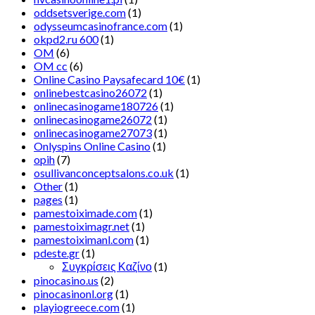
oddsetsverige.com
(1)
odysseumcasinofrance.com
(1)
okpd2.ru 600
(1)
OM
(6)
OM cc
(6)
Online Casino Paysafecard 10€
(1)
onlinebestcasino26072
(1)
onlinecasinogame180726
(1)
onlinecasinogame26072
(1)
onlinecasinogame27073
(1)
Onlyspins Online Casino
(1)
opih
(7)
osullivanconceptsalons.co.uk
(1)
Other
(1)
pages
(1)
pamestoiximade.com
(1)
pamestoiximagr.net
(1)
pamestoiximanl.com
(1)
pdeste.gr
(1)
Συγκρίσεις Καζίνο
(1)
pinocasino.us
(2)
pinocasinonl.org
(1)
playiogreece.com
(1)