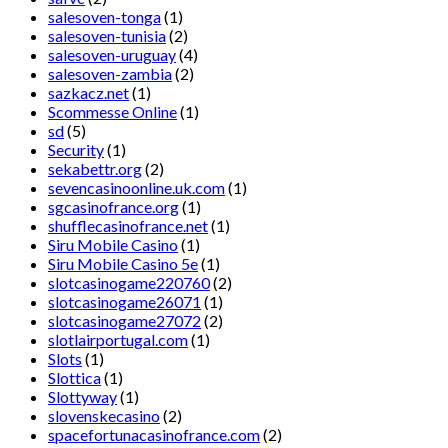
salesoven-tonga
(1)
salesoven-tunisia
(2)
salesoven-uruguay
(4)
salesoven-zambia
(2)
sazkacz.net
(1)
Scommesse Online
(1)
sd
(5)
Security
(1)
sekabettr.org
(2)
sevencasinoonline.uk.com
(1)
sgcasinofrance.org
(1)
shufflecasinofrance.net
(1)
Siru Mobile Casino
(1)
Siru Mobile Casino 5e
(1)
slotcasinogame220760
(2)
slotcasinogame26071
(1)
slotcasinogame27072
(2)
slotlairportugal.com
(1)
Slots
(1)
Slottica
(1)
Slottyway
(1)
slovenskecasino
(2)
spacefortunacasinofrance.com
(2)