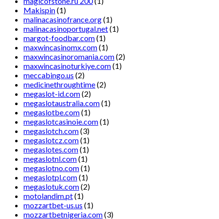
magicofstone.ru 200
(1)
Makispin
(1)
malinacasinofrance.org
(1)
malinacasinoportugal.net
(1)
margot-foodbar.com
(1)
maxwincasinomx.com
(1)
maxwincasinoromania.com
(2)
maxwincasinoturkiye.com
(1)
meccabingo.us
(2)
medicinethroughtime
(2)
megaslot-id.com
(2)
megaslotaustralia.com
(1)
megaslotbe.com
(1)
megaslotcasinoie.com
(1)
megaslotch.com
(3)
megaslotcz.com
(1)
megaslotes.com
(1)
megaslotnl.com
(1)
megaslotno.com
(1)
megaslotpl.com
(1)
megaslotuk.com
(2)
motolandim.pt
(1)
mozzartbet-us.us
(1)
mozzartbetnigeria.com
(3)