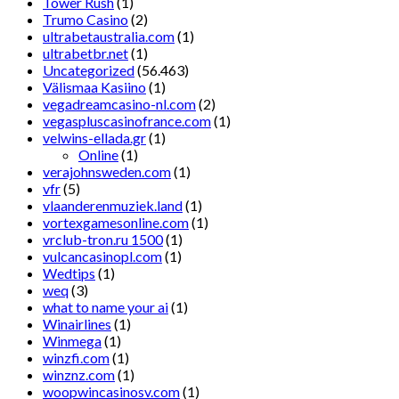
Tower Rush
(1)
Trumo Casino
(2)
ultrabetaustralia.com
(1)
ultrabetbr.net
(1)
Uncategorized
(56.463)
Välismaa Kasiino
(1)
vegadreamcasino-nl.com
(2)
vegaspluscasinofrance.com
(1)
velwins-ellada.gr
(1)
Online
(1)
verajohnsweden.com
(1)
vfr
(5)
vlaanderenmuziek.land
(1)
vortexgamesonline.com
(1)
vrclub-tron.ru 1500
(1)
vulcancasinopl.com
(1)
Wedtips
(1)
weq
(3)
what to name your ai
(1)
Winairlines
(1)
Winmega
(1)
winzfi.com
(1)
winznz.com
(1)
woopwincasinosv.com
(1)