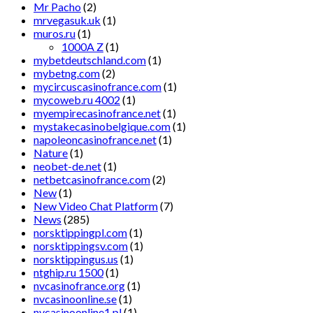
Mr Pacho
(2)
mrvegasuk.uk
(1)
muros.ru
(1)
1000A Z
(1)
mybetdeutschland.com
(1)
mybetng.com
(2)
mycircuscasinofrance.com
(1)
mycoweb.ru 4002
(1)
myempirecasinofrance.net
(1)
mystakecasinobelgique.com
(1)
napoleoncasinofrance.net
(1)
Nature
(1)
neobet-de.net
(1)
netbetcasinofrance.com
(2)
New
(1)
New Video Chat Platform
(7)
News
(285)
norsktippingpl.com
(1)
norsktippingsv.com
(1)
norsktippingus.us
(1)
ntghip.ru 1500
(1)
nvcasinofrance.org
(1)
nvcasinoonline.se
(1)
nvcasinoonline1.pl
(1)