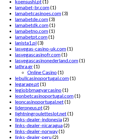
koensushi.pt
(1)
lamabet-br.com
(1)
lamabetcasinoes.com
(3)
lamabetde.com
(3)
lamabetdk.com
(1)
lamabetno.com
(1)
lamabetpt.com
(1)
lanista1.pl
(3)
lasvegas-casino-uk.com
(1)
lasvegascasinofr.com
(1)
lasvegascasinonederland.com
(1)
lathra.gr
(1)
Online Casino
(1)
lebullcasinoportugal.com
(1)
legarage.pt
(1)
legjobbmagyarcasino
(1)
leonbetcasinoportugal.com
(1)
leoncasinoportugal.net
(1)
liderpneus.pt
(2)
lightningrouletteslot.net
(1)
links-dealer-indonesia
(2)
links-dealer-nicaragua
(2)
links-dealer-norway
(1)
links-dealer-peru
(2)