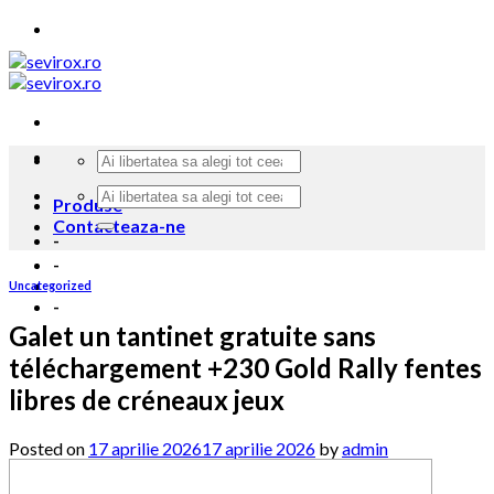
Skip
to
content
Produse
Contacteaza-ne
-
-
Uncategorized
-
Galet un tantinet gratuite sans
téléchargement +230 Gold Rally fentes
libres de créneaux jeux
Posted on
17 aprilie 2026
17 aprilie 2026
by
admin