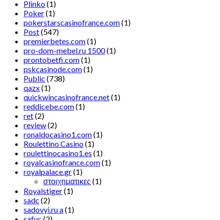
Plinko
(1)
Poker
(1)
pokerstarscasinofrance.com
(1)
Post
(547)
premierbetes.com
(1)
pro-dom-mebel.ru 1500
(1)
prontobetfi.com
(1)
pskcasinode.com
(1)
Public
(738)
qazx
(1)
quickwincasinofrance.net
(1)
reddicebe.com
(1)
ret
(2)
review
(2)
ronaldocasino1.com
(1)
Roulettino Casino
(1)
roulettinocasino1.es
(1)
royalcasinofrance.com
(1)
royalpalace.gr
(1)
στοιχηματικες
(1)
Royalstiger
(1)
sadc
(2)
sadovyi.ru a
(1)
safvc
(2)