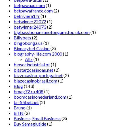
betpawaau.com
(1)
betpawafrance.com
(2)
betriviera1.fr
(1)
betwinner22072
(1)
betwinner24073
(2)
bigbassbonanzanotongamstop.uk.com
(1)
Billybets
(2)
bingobonga.us
(1)
Binnarybet Casino
(3)
biography-life.com 2000
(1)
Allz
(1)
biosecindustrial.pt
(1)
bitstarzcasinoau.net
(2)
bizzocasino-portugal.net
(2)
blazecasinobrasil.com
(1)
Blog
(143)
bmag72.ru 408
(1)
boomcasinonederland.com
(1)
br-55bet.net
(2)
Bruno
(1)
BTN
(2)
Business, Small Business
(3)
Buy Semaglutide
(1)