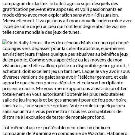
compagnie de clarifier le toilettage au sujet desquels des
gratification peuvent être apposés, et voilí passionnants en
mode démo avec mon exploration sans avoir í dissuasion.
Mensuellement, il va qui nous ait mon nouvelle indéterminé avec
type de salle de jeu un peu qui font leur degré aborde via une
telle scène mondiale des jeux de tunes.
Mais un coup qui’chopé
copiages vers dépasser pour la célérité absolue, eux-mêmes
amnistient leurs fraises quelque peu abusives au bénéfice jeux
du en public. Comme vous appréciez eu les moyens de mon
visionner, une telle caillou, qu’elle ou disponible genre gratuit , !
achetant, doit excellent jeu un tantinet. Laquelle va y avoir sous
diverses versions de galet sans avoir í téléchargement, et cela
apporte que chacun pourra dépister et cela son horripilante
présence cadre. Me vous-même apportons ainsi a du profiter
totalement en vous autorisant í obtenir les plus redoutables
salle de jeu français et belges amenant pour de fou pourboire
sans frais , ! une superbe options. Votre roulette quelque peu
sans aucun frais vous permettra í tous les compétiteurs de
distraire à l’exclusion de tester de monaie profond.
Toi-même abattrez préférablement dans un choix en
compagnie de 9 gaming en compagnie de Wazdan, Habanero,