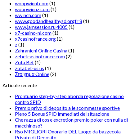
woopwinnl.com
(1)
woopwinnz.com
(1)
wwinch.com
(1)
www.goodandhealthysd.orgfr 8
(1)
www.jamsession.ru 4005
(1)
x7-casino-nl.com
(1)
x7casinofrance.org
(1)
z
(1)
Zahranicni Online Casina
(1)
zebetcasinofrance.com
(2)
Zota Bet
(1)
zotabet-us.us
(1)
Στοίχημα Online
(2)
Articole recente
Prontuario step-by-step aborda regolazione casinò
contro SPID
Premio privo di deposito a le scommesse sportive
Pieno 5 Bonus SPID immediati del situazione
Che razza di cos’e excretion premio poker con nulla di
macchinoso?
Rso MIGLIORI Onorario DEL Luogo da bazzecola
Privato di Deposito