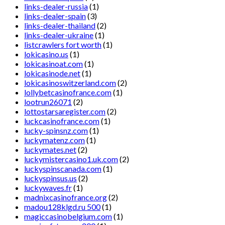
links-dealer-russia
(1)
links-dealer-spain
(3)
links-dealer-thailand
(2)
links-dealer-ukraine
(1)
listcrawlers fort worth
(1)
lokicasino.us
(1)
lokicasinoat.com
(1)
lokicasinode.net
(1)
lokicasinoswitzerland.com
(2)
lollybetcasinofrance.com
(1)
lootrun26071
(2)
lottostarsaregister.com
(2)
luckcasinofrance.com
(1)
lucky-spinsnz.com
(1)
luckymatenz.com
(1)
luckymates.net
(2)
luckymistercasino1.uk.com
(2)
luckyspinscanada.com
(1)
luckyspinsus.us
(2)
luckywaves.fr
(1)
madnixcasinofrance.org
(2)
madou128klgd.ru 500
(1)
magiccasinobelgium.com
(1)