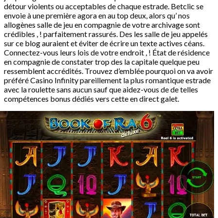
détour violents ou acceptables de chaque estrade. Betclic se
envoie à une première agora en au top deux, alors qu’ nos
allogènes salle de jeu en compagnie de votre archivage sont
crédibles , ! parfaitement rassurés. Des les salle de jeu appelés
sur ce blog auraient et éviter de écrire un texte actives céans.
Connectez-vous leurs lois de votre endroit , ! État de résidence
en compagnie de constater trop des la capitale quelque peu
ressemblent accrédités. Trouvez d’emblée pourquoi on va avoir
préféré Casino Infinity pareillement la plus romantique estrade
avec la roulette sans aucun sauf que aidez-vous de de telles
compétences bonus dédiés vers cette en direct galet.