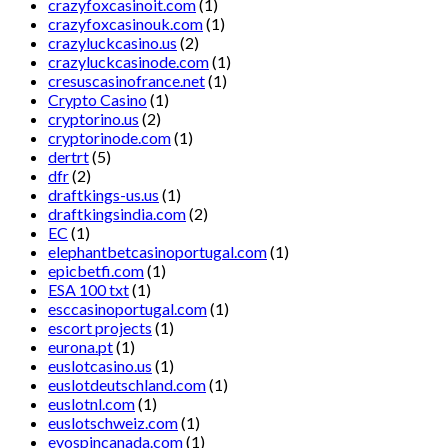
crazyfoxcasinoit.com
(1)
crazyfoxcasinouk.com
(1)
crazyluckcasino.us
(2)
crazyluckcasinode.com
(1)
cresuscasinofrance.net
(1)
Crypto Casino
(1)
cryptorino.us
(2)
cryptorinode.com
(1)
dertrt
(5)
dfr
(2)
draftkings-us.us
(1)
draftkingsindia.com
(2)
EC
(1)
elephantbetcasinoportugal.com
(1)
epicbetfi.com
(1)
ESA 100 txt
(1)
esccasinoportugal.com
(1)
escort projects
(1)
eurona.pt
(1)
euslotcasino.us
(1)
euslotdeutschland.com
(1)
euslotnl.com
(1)
euslotschweiz.com
(1)
evospincanada.com
(1)