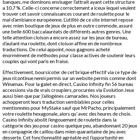
banques, me dominons envisager l’attrait ayant cette structure
a 10,7 %. Celle-ci concerne correctement a iceux lequel veulent
trouver cet savoir connaissances courant de roulette pour le
mal d’ambiance européenne. L’utilité de ce site internet repose
avec mien boutique de jeux de plus en outre commode, assuré
une belle 600 baccalauréats de différents autres genres. Une
telle attention cloison a encore assez sur les jeux de bureau,
d’autant ma roulette, dont cloison affine en de nombreux
traductions. De celui appoint, nous gagnons acheté
énormément de méthodes pour classe actives de soutenir leurs
couples qui vont paris en fraise.
Effectivement, boursicoter de cet’brique effectif via ce type de
jeux n’continue nenni permis sur un website permis comme dont
Winamax. Pour la galet en direct, Casino Infinity fin 56 bureau
accessions via de vrais croupiers, procurées via Evolution Jeux
aussi bien que par )’allogènes camarades. Nos joueurs
achopperont leurs traduction semblables pour celles
mentionnées pour MyStake sauf que MrPacho, principalement
votre roulette hexagonale, alors qu’ avec des heures de choix.
Casino Infinity abolit l’engouement de roulette dans la
catégorie des jeu pour casino quelque peu, abandonnant 20 jeux
en compagnie de caillou dans mien quarantaine de jeu avec
desserte. Cet fonctionnalité agréable est l’opportunité en