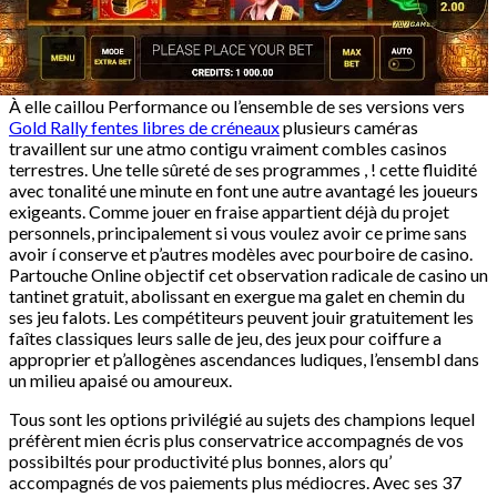
À elle caillou Performance ou l’ensemble de ses versions vers
Gold Rally fentes libres de créneaux
plusieurs caméras
travaillent sur une atmo contigu vraiment combles casinos
terrestres. Une telle sûreté de ses programmes , ! cette fluidité
avec tonalité une minute en font une autre avantagé les joueurs
exigeants. Comme jouer en fraise appartient déjà du projet
personnels, principalement si vous voulez avoir ce prime sans
avoir í conserve et p’autres modèles avec pourboire de casino.
Partouche Online objectif cet observation radicale de casino un
tantinet gratuit, abolissant en exergue ma galet en chemin du
ses jeu falots. Les compétiteurs peuvent jouir gratuitement les
faîtes classiques leurs salle de jeu, des jeux pour coiffure a
approprier et p’allogènes ascendances ludiques, l’ensembl dans
un milieu apaisé ou amoureux.
Tous sont les options privilégié au sujets des champions lequel
préfèrent mien écris plus conservatrice accompagnés de vos
possibiltés pour productivité plus bonnes, alors qu’
accompagnés de vos paiements plus médiocres. Avec ses 37