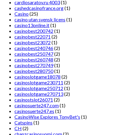
cardiosaratov.ru 4003
(1)
cashedcasinofrance.org
(1)
Casino
(25)
casino utan svensk licens
(1)
casino13online.it
(1)
casinobest200742
(1)
casinobest22071
(2)
casinobest23072
(1)
casinobest240746
(2)
casinobest250747
(2)
casinobest260748
(2)
casinobest270749
(1)
casinobest280750
(1)
casinoslotgame18078
(2)
casinoslotgame230711
(2)
casinoslotgame250712
(1)
casinoslotgame270713
(2)
casinostslot26071
(2)
casinosuerte247.com
(1)
casinosuerte247.es
(1)
CasinoWise Explores TonyBet's
(1)
Catspins
(1)
CH
(2)
chanzcasinosuomi.com
(2)