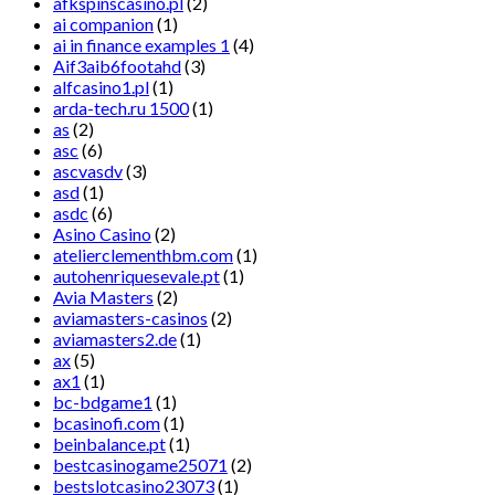
afkspinscasino.pl
(2)
ai companion
(1)
ai in finance examples 1
(4)
Aif3aib6footahd
(3)
alfcasino1.pl
(1)
arda-tech.ru 1500
(1)
as
(2)
asc
(6)
ascvasdv
(3)
asd
(1)
asdc
(6)
Asino Casino
(2)
atelierclementhbm.com
(1)
autohenriquesevale.pt
(1)
Avia Masters
(2)
aviamasters-casinos
(2)
aviamasters2.de
(1)
ax
(5)
ax1
(1)
bc-bdgame1
(1)
bcasinofi.com
(1)
beinbalance.pt
(1)
bestcasinogame25071
(2)
bestslotcasino23073
(1)