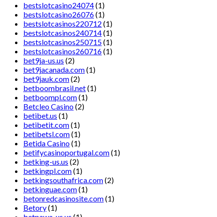
bestslotcasino24074
(1)
bestslotcasino26076
(1)
bestslotcasinos220712
(1)
bestslotcasinos240714
(1)
bestslotcasinos250715
(1)
bestslotcasinos260716
(1)
bet9ja-us.us
(2)
bet9jacanada.com
(1)
bet9jauk.com
(2)
betboombrasil.net
(1)
betboompl.com
(1)
Betcleo Casino
(2)
betibet.us
(1)
betibetit.com
(1)
betibetsl.com
(1)
Betida Casino
(1)
betifycasinoportugal.com
(1)
betking-us.us
(2)
betkingpl.com
(1)
betkingsouthafrica.com
(2)
betkinguae.com
(1)
betonredcasinosite.com
(1)
Betory
(1)
betpawa-us.us
(1)