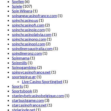
Spellen
(6)
Spiele
(107)
Spin Winera
(1)
spinangacasinofrance.com
(1)
spinchcasino.us
(1)
spinchcasinofi.com
(2)
spinchcasinoie.com
(1)
spinchcasinolatvia.com
(1)
spinchcasinono.com
(1)
spinchcasinopl.com
(2)
spindineroaustralia.com
(1)
spindineronz.com
(1)
Spinmama
(1)
Spinmills
(1)
Spinogambino
(2)
spinsycasinofrance.net
(1)
sportepirus.gr
(1)
Live Casino Sportingbet
(1)
Sports
(1)
Sportsbook
(2)
stanleybetcasinobelgique.com
(1)
starbustgame.com
(3)
starcasinofrance.net
(1)
stelariode.net
(1)