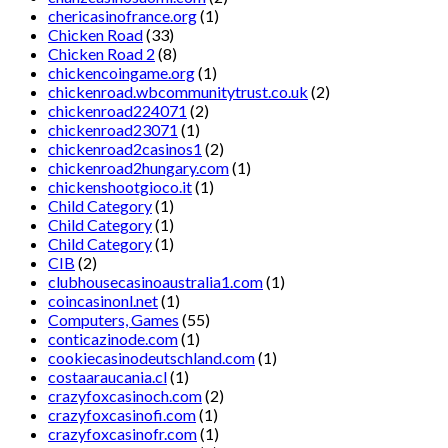
chericasinofrance.org
(1)
Chicken Road
(33)
Chicken Road 2
(8)
chickencoingame.org
(1)
chickenroad.wbcommunitytrust.co.uk
(2)
chickenroad224071
(2)
chickenroad23071
(1)
chickenroad2casinos1
(2)
chickenroad2hungary.com
(1)
chickenshootgioco.it
(1)
Child Category
(1)
Child Category
(1)
Child Category
(1)
CIB
(2)
clubhousecasinoaustralia1.com
(1)
coincasinonl.net
(1)
Computers, Games
(55)
conticazinode.com
(1)
cookiecasinodeutschland.com
(1)
costaaraucania.cl
(1)
crazyfoxcasinoch.com
(2)
crazyfoxcasinofi.com
(1)
crazyfoxcasinofr.com
(1)