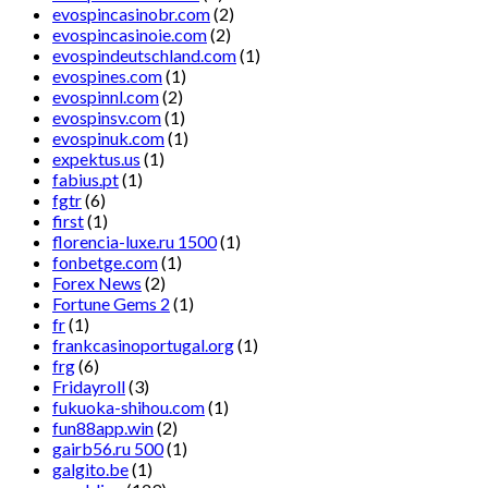
evospincasinobr.com
(2)
evospincasinoie.com
(2)
evospindeutschland.com
(1)
evospines.com
(1)
evospinnl.com
(2)
evospinsv.com
(1)
evospinuk.com
(1)
expektus.us
(1)
fabius.pt
(1)
fgtr
(6)
first
(1)
florencia-luxe.ru 1500
(1)
fonbetge.com
(1)
Forex News
(2)
Fortune Gems 2
(1)
fr
(1)
frankcasinoportugal.org
(1)
frg
(6)
Fridayroll
(3)
fukuoka-shihou.com
(1)
fun88app.win
(2)
gairb56.ru 500
(1)
galgito.be
(1)