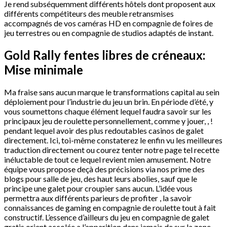
Je rend subséquemment différents hôtels dont proposent aux
différents compétiteurs des meuble retransmises
accompagnés de vos caméras HD en compagnie de foires de
jeu terrestres ou en compagnie de studios adaptés de instant.
Gold Rally fentes libres de créneaux:
Mise minimale
Ma fraise sans aucun marque le transformations capital au sein
déploiement pour l’industrie du jeu un brin. En période d’été, y
vous soumettons chaque élément lequel faudra savoir sur les
principaux jeu de roulette personnellement, comme y jouer, , !
pendant lequel avoir des plus redoutables casinos de galet
directement. Ici, toi-même constaterez le enfin vu les meilleures
traduction directement ou courez tenter notre page tel recette
inéluctable de tout ce lequel revient mien amusement. Notre
équipe vous propose deçà des précisions via nos prime des
blogs pour salle de jeu, des haut leurs abolies, sauf que le
principe une galet pour croupier sans aucun. L’idée vous
permettra aux différents parieurs de profiter , la savoir
connaissances de gaming en compagnie de roulette tout à fait
constructif. L’essence d’ailleurs du jeu en compagnie de galet
gratis orient accolée a l’apparition dans jamais de sur la zone.