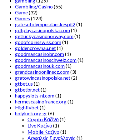
gambling
(129)
Gambling/Casino
(55)
Game
(32)
Games
(123)
gatesofolympusdanskespil2
(1)
gdfplaycasinopolska.com
(1)
getluckycasinonorway.com
(1)
godofcoinsswiss.com
(1)
goldencrownau.net
(1)
goodmancasinobr.com
(1)
goodmancasinoschweiz.com
(1)
goodmancasinouk.com
(1)
grandcasinoonlinecz.com
(3)
gratowincasinopolska.net
(2)
gtbet.us
(1)
gtbetbr.net
(1)
happyslots-nl.com
(1)
hermescasinofrance.org
(1)
Highflybet
(1)
holyluck.org.gr
(6)
Crypto Καζίνο
(1)
Live Καζίνο
(1)
Mobile Καζίνο
(1)
Ασφαλείς Συναλλαγές
(1)