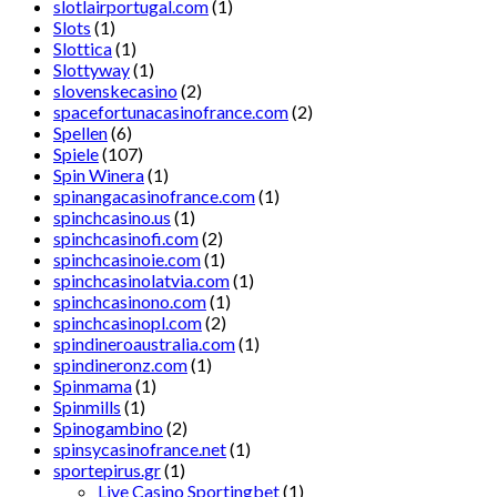
slotlairportugal.com
(1)
Slots
(1)
Slottica
(1)
Slottyway
(1)
slovenskecasino
(2)
spacefortunacasinofrance.com
(2)
Spellen
(6)
Spiele
(107)
Spin Winera
(1)
spinangacasinofrance.com
(1)
spinchcasino.us
(1)
spinchcasinofi.com
(2)
spinchcasinoie.com
(1)
spinchcasinolatvia.com
(1)
spinchcasinono.com
(1)
spinchcasinopl.com
(2)
spindineroaustralia.com
(1)
spindineronz.com
(1)
Spinmama
(1)
Spinmills
(1)
Spinogambino
(2)
spinsycasinofrance.net
(1)
sportepirus.gr
(1)
Live Casino Sportingbet
(1)