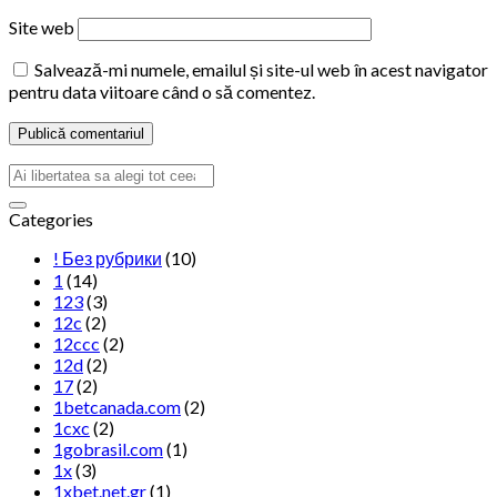
Site web
Salvează-mi numele, emailul și site-ul web în acest navigator
pentru data viitoare când o să comentez.
Categories
! Без рубрики
(10)
1
(14)
123
(3)
12c
(2)
12ccc
(2)
12d
(2)
17
(2)
1betcanada.com
(2)
1cxc
(2)
1gobrasil.com
(1)
1x
(3)
1xbet.net.gr
(1)