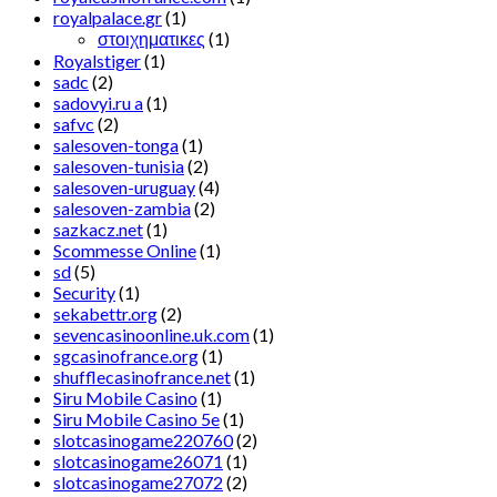
royalpalace.gr
(1)
στοιχηματικες
(1)
Royalstiger
(1)
sadc
(2)
sadovyi.ru a
(1)
safvc
(2)
salesoven-tonga
(1)
salesoven-tunisia
(2)
salesoven-uruguay
(4)
salesoven-zambia
(2)
sazkacz.net
(1)
Scommesse Online
(1)
sd
(5)
Security
(1)
sekabettr.org
(2)
sevencasinoonline.uk.com
(1)
sgcasinofrance.org
(1)
shufflecasinofrance.net
(1)
Siru Mobile Casino
(1)
Siru Mobile Casino 5e
(1)
slotcasinogame220760
(2)
slotcasinogame26071
(1)
slotcasinogame27072
(2)