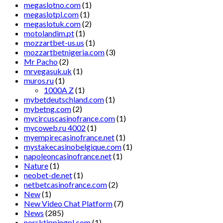
megaslotno.com
(1)
megaslotpl.com
(1)
megaslotuk.com
(2)
motolandim.pt
(1)
mozzartbet-us.us
(1)
mozzartbetnigeria.com
(3)
Mr Pacho
(2)
mrvegasuk.uk
(1)
muros.ru
(1)
1000A Z
(1)
mybetdeutschland.com
(1)
mybetng.com
(2)
mycircuscasinofrance.com
(1)
mycoweb.ru 4002
(1)
myempirecasinofrance.net
(1)
mystakecasinobelgique.com
(1)
napoleoncasinofrance.net
(1)
Nature
(1)
neobet-de.net
(1)
netbetcasinofrance.com
(2)
New
(1)
New Video Chat Platform
(7)
News
(285)
norsktippingpl.com
(1)