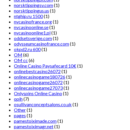
norsktippingsv.com
(1)
norsktippingus.us
(1)
ntghip.ru 1500
(1)
nvcasinofrance.org
(1)
nvcasinoonline.se
(1)
nvcasinoonline1.pl
(1)
oddsetsverige.com
(1)
odysseumcasinofrance.com
(1)
okpd2.ru 600
(1)
OM
(6)
OM cc
(6)
Online Casino Paysafecard 10€
(1)
onlinebestcasino26072
(1)
onlinecasinogame180726
(1)
onlinecasinogame26072
(1)
onlinecasinogame27073
(1)
Onlyspins Online Casino
(1)
opih
(7)
osullivanconceptsalons.co.uk
(1)
Other
(1)
pages
(1)
pamestoiximade.com
(1)
pamestoiximagr.net
(1)