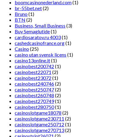
boomcasinonederland.com
(1)
br-55bet.net
(2)
Bruno
(1)
BTN
(2)
Business, Small Business
(3)
Buy Semaglutide
(1)
cardiosaratov.ru 4003
(1)
cashedcasinofrance.org
(1)
Casino
(25)
casino utan svensk licens
(1)
casino13online.it
(1)
casinobest200742
(1)
casinobest22071
(2)
casinobest23072
(1)
casinobest240746
(2)
casinobest250747
(2)
casinobest260748
(2)
casinobest270749
(1)
casinobest280750
(1)
casinoslotgame18078
(2)
casinoslotgame230711
(2)
casinoslotgame250712
(1)
casinoslotgame270713
(2)
casinostslot26071
(2)