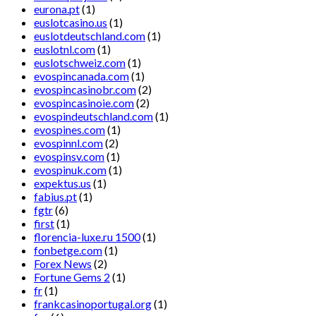
eurona.pt
(1)
euslotcasino.us
(1)
euslotdeutschland.com
(1)
euslotnl.com
(1)
euslotschweiz.com
(1)
evospincanada.com
(1)
evospincasinobr.com
(2)
evospincasinoie.com
(2)
evospindeutschland.com
(1)
evospines.com
(1)
evospinnl.com
(2)
evospinsv.com
(1)
evospinuk.com
(1)
expektus.us
(1)
fabius.pt
(1)
fgtr
(6)
first
(1)
florencia-luxe.ru 1500
(1)
fonbetge.com
(1)
Forex News
(2)
Fortune Gems 2
(1)
fr
(1)
frankcasinoportugal.org
(1)