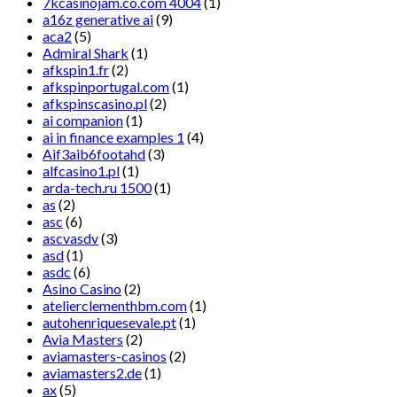
7kcasinojam.co.com 4004
(1)
a16z generative ai
(9)
aca2
(5)
Admiral Shark
(1)
afkspin1.fr
(2)
afkspinportugal.com
(1)
afkspinscasino.pl
(2)
ai companion
(1)
ai in finance examples 1
(4)
Aif3aib6footahd
(3)
alfcasino1.pl
(1)
arda-tech.ru 1500
(1)
as
(2)
asc
(6)
ascvasdv
(3)
asd
(1)
asdc
(6)
Asino Casino
(2)
atelierclementhbm.com
(1)
autohenriquesevale.pt
(1)
Avia Masters
(2)
aviamasters-casinos
(2)
aviamasters2.de
(1)
ax
(5)