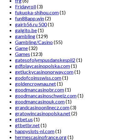
frg
(6)
Fridayroll
(3)
fukuoka-shihou.com
(1)
fun88app.win
(2)
gairb56.ru 500
(1)
galgito.be
(1)
gambling
(129)
Gambling/Casino
(55)
Game
(32)
Games
(123)
gatesofolympusdanskespil2
(1)
gdfplaycasinopolska.com
(1)
getluckycasinonorway.com
(1)
godofcoinsswiss.com
(1)
goldencrownau.net
(1)
goodmancasinobr.com
(1)
goodmancasinoschweiz.com
(1)
goodmancasinouk.com
(1)
grandcasinoonlinecz.com
(3)
gratowincasinopolska.net
(2)
gtbet.us
(1)
gtbetbr.net
(1)
happyslots-nl.com
(1)
hermescasinofrance.org
(1)