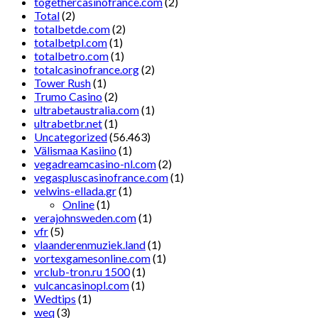
togethercasinofrance.com
(2)
Total
(2)
totalbetde.com
(2)
totalbetpl.com
(1)
totalbetro.com
(1)
totalcasinofrance.org
(2)
Tower Rush
(1)
Trumo Casino
(2)
ultrabetaustralia.com
(1)
ultrabetbr.net
(1)
Uncategorized
(56.463)
Välismaa Kasiino
(1)
vegadreamcasino-nl.com
(2)
vegaspluscasinofrance.com
(1)
velwins-ellada.gr
(1)
Online
(1)
verajohnsweden.com
(1)
vfr
(5)
vlaanderenmuziek.land
(1)
vortexgamesonline.com
(1)
vrclub-tron.ru 1500
(1)
vulcancasinopl.com
(1)
Wedtips
(1)
weq
(3)