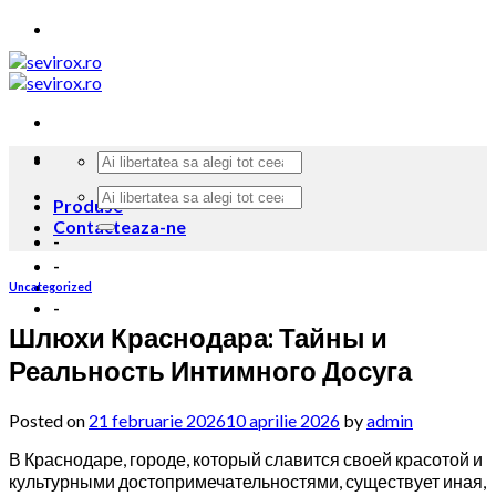
Skip
to
content
Produse
Contacteaza-ne
-
-
Uncategorized
-
Шлюхи Краснодара: Тайны и
Реальность Интимного Досуга
Posted on
21 februarie 2026
10 aprilie 2026
by
admin
В Краснодаре, городе, который славится своей красотой и
культурными достопримечательностями, существует иная,