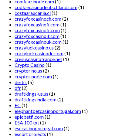
conticazinode.com
(1)
cookiecasinodeutschland.com
(1)
costaaraucania.cl
(1)
crazyfoxcasinoch.com
(2)
crazyfoxcasinofi.com
(1)
crazyfoxcasinofr.com
(1)
crazyfoxcasinoit.com
(1)
crazyfoxcasinouk.com
(1)
crazyluckcasino.us
(2)
crazyluckcasinode.com
(1)
cresuscasinofrance.net
(1)
Crypto Casino
(1)
cryptorino.us
(2)
cryptorinode.com
(1)
dertrt
(5)
dfr
(2)
draftkings-us.us
(1)
draftkingsindia.com
(2)
EC
(1)
elephantbetcasinoportugal.com
(1)
epicbetfi.com
(1)
ESA 100 txt
(1)
esccasinoportugal.com
(1)
escort projects
(1)