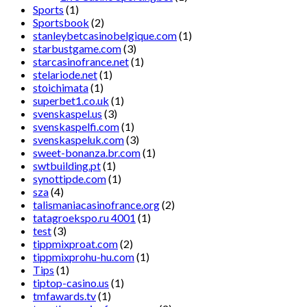
Sports
(1)
Sportsbook
(2)
stanleybetcasinobelgique.com
(1)
starbustgame.com
(3)
starcasinofrance.net
(1)
stelariode.net
(1)
stoichimata
(1)
superbet1.co.uk
(1)
svenskaspel.us
(3)
svenskaspelfi.com
(1)
svenskaspeluk.com
(3)
sweet-bonanza.br.com
(1)
swtbuilding.pt
(1)
synottipde.com
(1)
sza
(4)
talismaniacasinofrance.org
(2)
tatagroekspo.ru 4001
(1)
test
(3)
tippmixproat.com
(2)
tippmixprohu-hu.com
(1)
Tips
(1)
tiptop-casino.us
(1)
tmfawards.tv
(1)