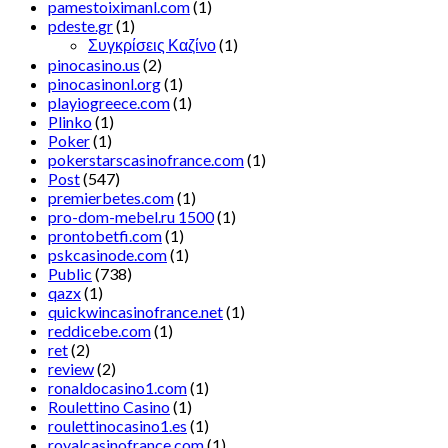
pamestoiximanl.com
(1)
pdeste.gr
(1)
Συγκρίσεις Καζίνο
(1)
pinocasino.us
(2)
pinocasinonl.org
(1)
playiogreece.com
(1)
Plinko
(1)
Poker
(1)
pokerstarscasinofrance.com
(1)
Post
(547)
premierbetes.com
(1)
pro-dom-mebel.ru 1500
(1)
prontobetfi.com
(1)
pskcasinode.com
(1)
Public
(738)
qazx
(1)
quickwincasinofrance.net
(1)
reddicebe.com
(1)
ret
(2)
review
(2)
ronaldocasino1.com
(1)
Roulettino Casino
(1)
roulettinocasino1.es
(1)
royalcasinofrance.com
(1)