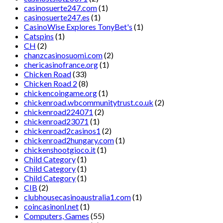
casinosuerte247.com
(1)
casinosuerte247.es
(1)
CasinoWise Explores TonyBet's
(1)
Catspins
(1)
CH
(2)
chanzcasinosuomi.com
(2)
chericasinofrance.org
(1)
Chicken Road
(33)
Chicken Road 2
(8)
chickencoingame.org
(1)
chickenroad.wbcommunitytrust.co.uk
(2)
chickenroad224071
(2)
chickenroad23071
(1)
chickenroad2casinos1
(2)
chickenroad2hungary.com
(1)
chickenshootgioco.it
(1)
Child Category
(1)
Child Category
(1)
Child Category
(1)
CIB
(2)
clubhousecasinoaustralia1.com
(1)
coincasinonl.net
(1)
Computers, Games
(55)