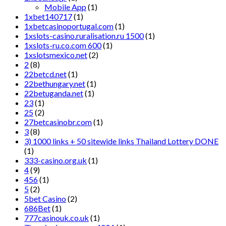
Mobile App
(1)
1xbet140717
(1)
1xbetcasinoportugal.com
(1)
1xslots-casino.ruralisation.ru 1500
(1)
1xslots-ru.co.com 600
(1)
1xslotsmexico.net
(2)
2
(8)
22betcd.net
(1)
22bethungary.net
(1)
22betuganda.net
(1)
23
(1)
25
(2)
27betcasinobr.com
(1)
3
(8)
3) 1000 links + 50 sitewide links Thailand Lottery DONE
(1)
333-casino.org.uk
(1)
4
(9)
456
(1)
5
(2)
5bet Casino
(2)
686Bet
(1)
777casinouk.co.uk
(1)