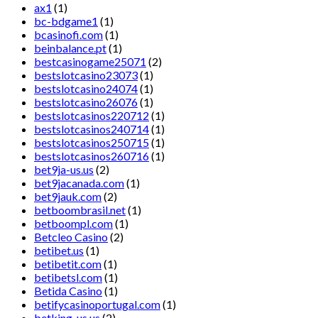
ax1
(1)
bc-bdgame1
(1)
bcasinofi.com
(1)
beinbalance.pt
(1)
bestcasinogame25071
(2)
bestslotcasino23073
(1)
bestslotcasino24074
(1)
bestslotcasino26076
(1)
bestslotcasinos220712
(1)
bestslotcasinos240714
(1)
bestslotcasinos250715
(1)
bestslotcasinos260716
(1)
bet9ja-us.us
(2)
bet9jacanada.com
(1)
bet9jauk.com
(2)
betboombrasil.net
(1)
betboompl.com
(1)
Betcleo Casino
(2)
betibet.us
(1)
betibetit.com
(1)
betibetsl.com
(1)
Betida Casino
(1)
betifycasinoportugal.com
(1)
betking-us.us
(2)