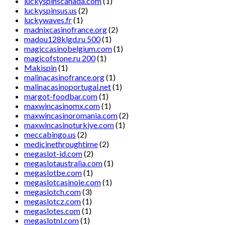
luckyspinscanada.com
(1)
luckyspinsus.us
(2)
luckywaves.fr
(1)
madnixcasinofrance.org
(2)
madou128klgd.ru 500
(1)
magiccasinobelgium.com
(1)
magicofstone.ru 200
(1)
Makispin
(1)
malinacasinofrance.org
(1)
malinacasinoportugal.net
(1)
margot-foodbar.com
(1)
maxwincasinomx.com
(1)
maxwincasinoromania.com
(2)
maxwincasinoturkiye.com
(1)
meccabingo.us
(2)
medicinethroughtime
(2)
megaslot-id.com
(2)
megaslotaustralia.com
(1)
megaslotbe.com
(1)
megaslotcasinoie.com
(1)
megaslotch.com
(3)
megaslotcz.com
(1)
megaslotes.com
(1)
megaslotnl.com
(1)