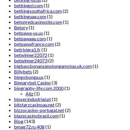
betkingpl.com
(1)
betkingsouthafrica.com
(2)
betkinguae.com
(1)
betonredcasinosite.com
(1)
Betory
(1)
betpawa-us.us
(1)
betpawaau.com
(1)
betpawafrance.com
(2)
betriviera1.fr
(1)
betwinner22072
(1)
betwinner24073
(2)
bigbassbonanzanotongamstop.uk.com
(1)
Billybets
(2)
bingobonga.us
(1)
Binnarybet Casino
(3)
biography-life.com 2000
(1)
Allz
(1)
biosecindustrial.pt
(1)
bitstarzcasinoau.net
(2)
bizzocasino-portugal.net
(2)
blazecasinobrasil.com
(1)
Blog
(143)
bmag72.ru 408
(1)