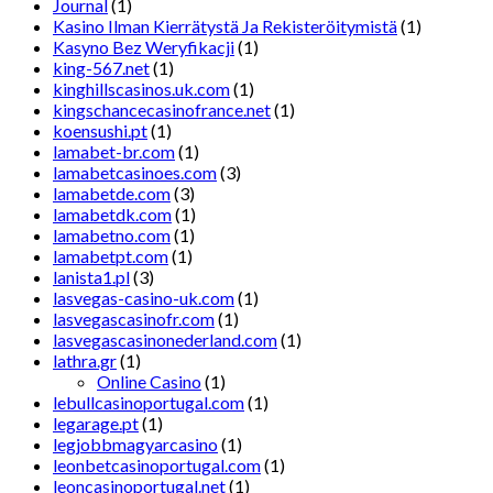
Journal
(1)
Kasino Ilman Kierrätystä Ja Rekisteröitymistä
(1)
Kasyno Bez Weryfikacji
(1)
king-567.net
(1)
kinghillscasinos.uk.com
(1)
kingschancecasinofrance.net
(1)
koensushi.pt
(1)
lamabet-br.com
(1)
lamabetcasinoes.com
(3)
lamabetde.com
(3)
lamabetdk.com
(1)
lamabetno.com
(1)
lamabetpt.com
(1)
lanista1.pl
(3)
lasvegas-casino-uk.com
(1)
lasvegascasinofr.com
(1)
lasvegascasinonederland.com
(1)
lathra.gr
(1)
Online Casino
(1)
lebullcasinoportugal.com
(1)
legarage.pt
(1)
legjobbmagyarcasino
(1)
leonbetcasinoportugal.com
(1)
leoncasinoportugal.net
(1)