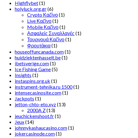
Highflybet
(1)
holyluck.org.gr
(6)
Crypto Καζίνο
(1)
Live Καζίνο
(1)
Mobile Καζίνο
(1)
Ασφαλείς Συναλλαγές
(1)
Τουρνουά Καζίνο
(1)
Φρουτάκια
(1)
houseoffuncanada.com
(1)
huidziektenhasselt.be
(1)
ibetsverige.com
(1)
Ice Fishing Game
(5)
Insights
(1)
instaspins.org.uk
(1)
instrument-tehnika.ru 1500
(1)
intensecasinosite.com
(1)
Jackpots
(1)
jetton-chto-eto.xyz
(13)
2000A Z
(13)
jeuchickenshoot.fr
(1)
Jeux
(14)
johnnykashaucasino.com
(1)
jokercasinode.com
(1)