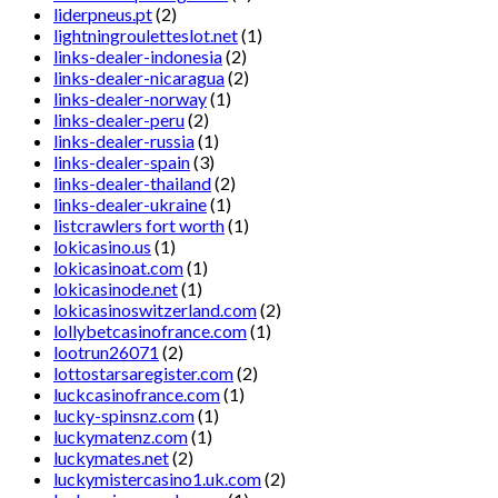
liderpneus.pt
(2)
lightningrouletteslot.net
(1)
links-dealer-indonesia
(2)
links-dealer-nicaragua
(2)
links-dealer-norway
(1)
links-dealer-peru
(2)
links-dealer-russia
(1)
links-dealer-spain
(3)
links-dealer-thailand
(2)
links-dealer-ukraine
(1)
listcrawlers fort worth
(1)
lokicasino.us
(1)
lokicasinoat.com
(1)
lokicasinode.net
(1)
lokicasinoswitzerland.com
(2)
lollybetcasinofrance.com
(1)
lootrun26071
(2)
lottostarsaregister.com
(2)
luckcasinofrance.com
(1)
lucky-spinsnz.com
(1)
luckymatenz.com
(1)
luckymates.net
(2)
luckymistercasino1.uk.com
(2)