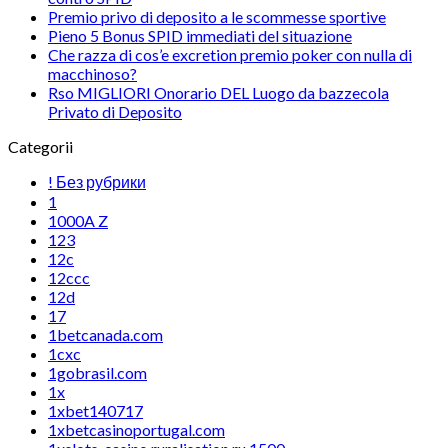
Premio privo di deposito a le scommesse sportive
Pieno 5 Bonus SPID immediati del situazione
Che razza di cos’e excretion premio poker con nulla di
macchinoso?
Rso MIGLIORI Onorario DEL Luogo da bazzecola
Privato di Deposito
Categorii
! Без рубрики
1
1000A Z
123
12c
12ccc
12d
17
1betcanada.com
1cxc
1gobrasil.com
1x
1xbet140717
1xbetcasinoportugal.com