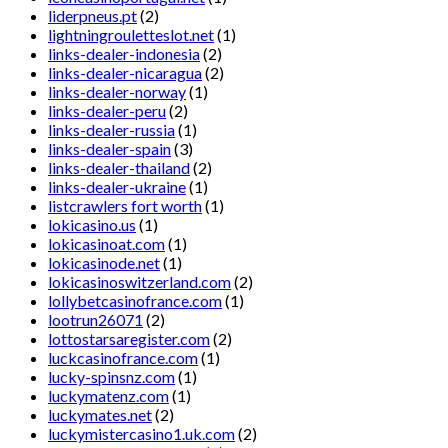
liderpneus.pt
(2)
lightningrouletteslot.net
(1)
links-dealer-indonesia
(2)
links-dealer-nicaragua
(2)
links-dealer-norway
(1)
links-dealer-peru
(2)
links-dealer-russia
(1)
links-dealer-spain
(3)
links-dealer-thailand
(2)
links-dealer-ukraine
(1)
listcrawlers fort worth
(1)
lokicasino.us
(1)
lokicasinoat.com
(1)
lokicasinode.net
(1)
lokicasinoswitzerland.com
(2)
lollybetcasinofrance.com
(1)
lootrun26071
(2)
lottostarsaregister.com
(2)
luckcasinofrance.com
(1)
lucky-spinsnz.com
(1)
luckymatenz.com
(1)
luckymates.net
(2)
luckymistercasino1.uk.com
(2)