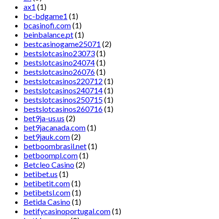
ax1
(1)
bc-bdgame1
(1)
bcasinofi.com
(1)
beinbalance.pt
(1)
bestcasinogame25071
(2)
bestslotcasino23073
(1)
bestslotcasino24074
(1)
bestslotcasino26076
(1)
bestslotcasinos220712
(1)
bestslotcasinos240714
(1)
bestslotcasinos250715
(1)
bestslotcasinos260716
(1)
bet9ja-us.us
(2)
bet9jacanada.com
(1)
bet9jauk.com
(2)
betboombrasil.net
(1)
betboompl.com
(1)
Betcleo Casino
(2)
betibet.us
(1)
betibetit.com
(1)
betibetsl.com
(1)
Betida Casino
(1)
betifycasinoportugal.com
(1)