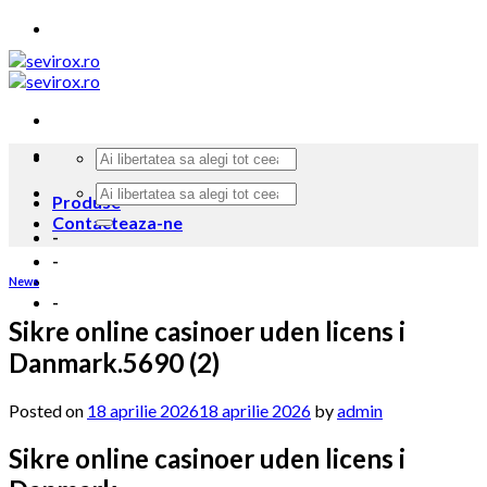
Skip
to
content
Produse
Contacteaza-ne
-
-
News
-
Sikre online casinoer uden licens i
Danmark.5690 (2)
Posted on
18 aprilie 2026
18 aprilie 2026
by
admin
Sikre online casinoer uden licens i