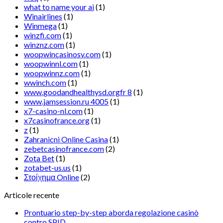
what to name your ai
(1)
Winairlines
(1)
Winmega
(1)
winzfi.com
(1)
winznz.com
(1)
woopwincasinosv.com
(1)
woopwinnl.com
(1)
woopwinnz.com
(1)
wwinch.com
(1)
www.goodandhealthysd.orgfr 8
(1)
www.jamsession.ru 4005
(1)
x7-casino-nl.com
(1)
x7casinofrance.org
(1)
z
(1)
Zahranicni Online Casina
(1)
zebetcasinofrance.com
(2)
Zota Bet
(1)
zotabet-us.us
(1)
Στοίχημα Online
(2)
Articole recente
Prontuario step-by-step aborda regolazione casinò
contro SPID