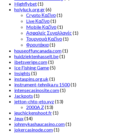
Highflybet
(1)
holyluck.org.gr
(6)
Crypto Καζίνο
(1)
Live Καζίνο
(1)
Mobile Καζίνο
(1)
Ασφαλείς Συναλλαγές
(1)
Τουρνουά Καζίνο
(1)
Φρουτάκια
(1)
houseoffuncanada.com
(1)
huidziektenhasselt.be
(1)
ibetsverige.com
(1)
Ice Fishing Game
(5)
Insights
(1)
instaspins.org.uk
(1)
instrument-tehnika.ru 1500
(1)
intensecasinosite.com
(1)
Jackpots
(1)
jetton-chto-eto.xyz
(13)
2000A Z
(13)
jeuchickenshoot.fr
(1)
Jeux
(14)
johnnykashaucasino.com
(1)
jokercasinode.com
(1)