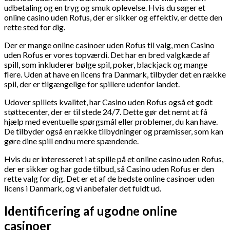
udbetaling og en tryg og smuk oplevelse. Hvis du søger et
online casino uden Rofus, der er sikker og effektiv, er dette den
rette sted for dig.
Der er mange online casinoer uden Rofus til valg, men Casino
uden Rofus er vores topværdi. Det har en bred valgkæde af
spill, som inkluderer bølge spil, poker, blackjack og mange
flere. Uden at have en licens fra Danmark, tilbyder det en række
spil, der er tilgængelige for spillere udenfor landet.
Udover spillets kvalitet, har Casino uden Rofus også et godt
støttecenter, der er til stede 24/7. Dette gør det nemt at få
hjælp med eventuelle spørgsmål eller problemer, du kan have.
De tilbyder også en række tilbydninger og præmisser, som kan
gøre dine spill endnu mere spændende.
Hvis du er interesseret i at spille på et online casino uden Rofus,
der er sikker og har gode tilbud, så Casino uden Rofus er den
rette valg for dig. Det er et af de bedste online casinoer uden
licens i Danmark, og vi anbefaler det fuldt ud.
Identificering af ugodne online
casinoer