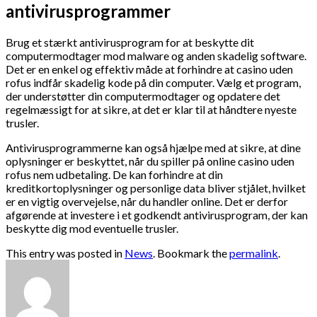
antivirusprogrammer
Brug et stærkt antivirusprogram for at beskytte dit
computermodtager mod malware og anden skadelig software.
Det er en enkel og effektiv måde at forhindre at casino uden
rofus indfår skadelig kode på din computer. Vælg et program,
der understøtter din computermodtager og opdatere det
regelmæssigt for at sikre, at det er klar til at håndtere nyeste
trusler.
Antivirusprogrammerne kan også hjælpe med at sikre, at dine
oplysninger er beskyttet, når du spiller på online casino uden
rofus nem udbetaling. De kan forhindre at din
kreditkortoplysninger og personlige data bliver stjålet, hvilket
er en vigtig overvejelse, når du handler online. Det er derfor
afgørende at investere i et godkendt antivirusprogram, der kan
beskytte dig mod eventuelle trusler.
This entry was posted in
News
. Bookmark the
permalink
.