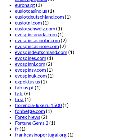
eurona.pt
(1)
euslotcasino.us
(1)
euslotdeutschland.com
(1)
euslotnl.com
(1)
euslotschweiz.com
(1)
evospincanada.com
(1)
evospincasinobr.com
(2)
evospincasinoie.com
(2)
evospindeutschland.com
(1)
evospines.com
(1)
evospinnl.com
(2)
evospinsv.com
(1)
evospinuk.com
(1)
expektus.us
(1)
fabius.pt
(1)
fgtr
(6)
first
(1)
florencia-luxe.ru 1500
(1)
fonbetge.com
(1)
Forex News
(2)
Fortune Gems 2
(1)
fr
(1)
frankcasinoportugal.org
(1)