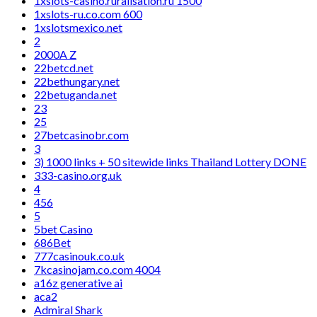
1xslots-casino.ruralisation.ru 1500
1xslots-ru.co.com 600
1xslotsmexico.net
2
2000A Z
22betcd.net
22bethungary.net
22betuganda.net
23
25
27betcasinobr.com
3
3) 1000 links + 50 sitewide links Thailand Lottery DONE
333-casino.org.uk
4
456
5
5bet Casino
686Bet
777casinouk.co.uk
7kcasinojam.co.com 4004
a16z generative ai
aca2
Admiral Shark