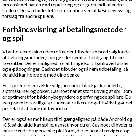
om casinoet har en god reputering og er godkendt af andre
spillere. Du kan finde dette information ved at læse reviews og
forslag fra andre spillere.
Forhåndsvisning af betalingsmetoder
og spil
Vi anbefaler casino uden rofus, der tilbyder en bred valgkæde
af betalingsmetoder, som gør det nemt at få tilgang til dine
favoritter. Der er mulighed for at bruge kort, bankoverførsler
og e-påbogninger. Casinoet tilbyder også nem udbetaling, så
du altid kan holde øje med dine penge.
For spil er der en række valg, herunder blackjack, roulette,
slotmaskiner og poker. Casinoet har et stort udvalg af spil, som
er optimeret for både nybegyndere og erfaringede spillere. Du
kan prøve forskellige spil uden at risikere noget, hvilket gør det
perfekt til at finde dit favoritter.
Der er også en mobilapp til tilgængelighed på både Android og
iOS, så du altid kan spille, uanset hvor du er. Casinoet tilbyder en
intuiterende brugervenlig platform, der er nem at navigere, og