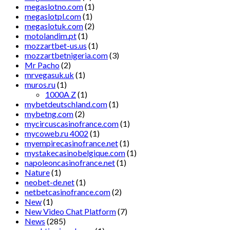
megaslotno.com
(1)
megaslotpl.com
(1)
megaslotuk.com
(2)
motolandim.pt
(1)
mozzartbet-us.us
(1)
mozzartbetnigeria.com
(3)
Mr Pacho
(2)
mrvegasuk.uk
(1)
muros.ru
(1)
1000A Z
(1)
mybetdeutschland.com
(1)
mybetng.com
(2)
mycircuscasinofrance.com
(1)
mycoweb.ru 4002
(1)
myempirecasinofrance.net
(1)
mystakecasinobelgique.com
(1)
napoleoncasinofrance.net
(1)
Nature
(1)
neobet-de.net
(1)
netbetcasinofrance.com
(2)
New
(1)
New Video Chat Platform
(7)
News
(285)