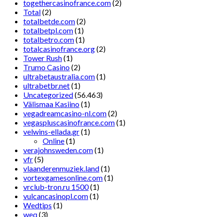
togethercasinofrance.com
(2)
Total
(2)
totalbetde.com
(2)
totalbetpl.com
(1)
totalbetro.com
(1)
totalcasinofrance.org
(2)
Tower Rush
(1)
Trumo Casino
(2)
ultrabetaustralia.com
(1)
ultrabetbr.net
(1)
Uncategorized
(56.463)
Välismaa Kasiino
(1)
vegadreamcasino-nl.com
(2)
vegaspluscasinofrance.com
(1)
velwins-ellada.gr
(1)
Online
(1)
verajohnsweden.com
(1)
vfr
(5)
vlaanderenmuziek.land
(1)
vortexgamesonline.com
(1)
vrclub-tron.ru 1500
(1)
vulcancasinopl.com
(1)
Wedtips
(1)
weq
(3)