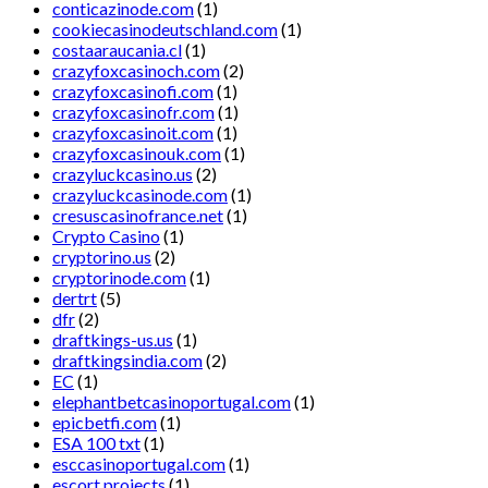
conticazinode.com
(1)
cookiecasinodeutschland.com
(1)
costaaraucania.cl
(1)
crazyfoxcasinoch.com
(2)
crazyfoxcasinofi.com
(1)
crazyfoxcasinofr.com
(1)
crazyfoxcasinoit.com
(1)
crazyfoxcasinouk.com
(1)
crazyluckcasino.us
(2)
crazyluckcasinode.com
(1)
cresuscasinofrance.net
(1)
Crypto Casino
(1)
cryptorino.us
(2)
cryptorinode.com
(1)
dertrt
(5)
dfr
(2)
draftkings-us.us
(1)
draftkingsindia.com
(2)
EC
(1)
elephantbetcasinoportugal.com
(1)
epicbetfi.com
(1)
ESA 100 txt
(1)
esccasinoportugal.com
(1)
escort projects
(1)