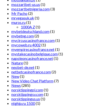
mozzartbet-us.us
(1)
mozzartbetnigeria.com
(3)
Mr Pacho
(2)
mrvegasuk.uk
(1)
muros.ru
(1)
1000A Z
(1)
mybetdeutschland.com
(1)
mybetng.com
(2)
mycircuscasinofrance.com
(1)
mycoweb.ru 4002
(1)
myempirecasinofrance.net
(1)
mystakecasinobelgique.com
(1)
napoleoncasinofrance.net
(1)
Nature
(1)
neobet-de.net
(1)
netbetcasinofrance.com
(2)
New
(1)
New Video Chat Platform
(7)
News
(285)
norsktippingpl.com
(1)
norsktippingsv.com
(1)
norsktippingus.us
(1)
ntghip.ru 1500
(1)