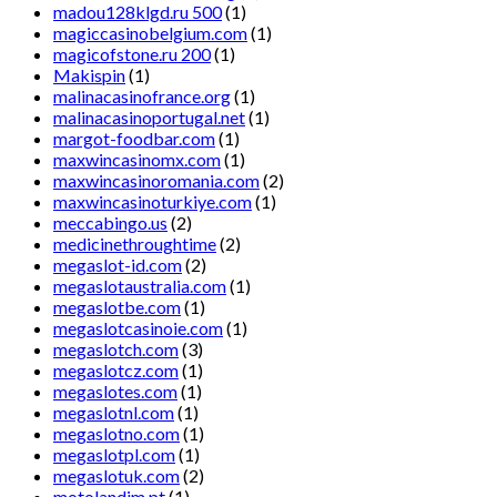
madou128klgd.ru 500
(1)
magiccasinobelgium.com
(1)
magicofstone.ru 200
(1)
Makispin
(1)
malinacasinofrance.org
(1)
malinacasinoportugal.net
(1)
margot-foodbar.com
(1)
maxwincasinomx.com
(1)
maxwincasinoromania.com
(2)
maxwincasinoturkiye.com
(1)
meccabingo.us
(2)
medicinethroughtime
(2)
megaslot-id.com
(2)
megaslotaustralia.com
(1)
megaslotbe.com
(1)
megaslotcasinoie.com
(1)
megaslotch.com
(3)
megaslotcz.com
(1)
megaslotes.com
(1)
megaslotnl.com
(1)
megaslotno.com
(1)
megaslotpl.com
(1)
megaslotuk.com
(2)
motolandim.pt
(1)