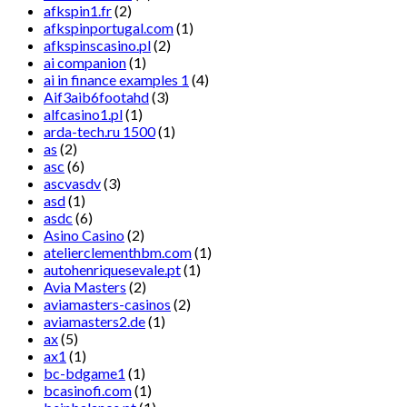
afkspin1.fr
(2)
afkspinportugal.com
(1)
afkspinscasino.pl
(2)
ai companion
(1)
ai in finance examples 1
(4)
Aif3aib6footahd
(3)
alfcasino1.pl
(1)
arda-tech.ru 1500
(1)
as
(2)
asc
(6)
ascvasdv
(3)
asd
(1)
asdc
(6)
Asino Casino
(2)
atelierclementhbm.com
(1)
autohenriquesevale.pt
(1)
Avia Masters
(2)
aviamasters-casinos
(2)
aviamasters2.de
(1)
ax
(5)
ax1
(1)
bc-bdgame1
(1)
bcasinofi.com
(1)