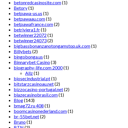
betonredcasinosite.com
(1)
Betory
(1)
betpawa-us.us
(1)
betpawaau.com
(1)
betpawafrance.com
(2)
betriviera1.fr
(1)
betwinner22072
(1)
betwinner24073
(2)
bigbassbonanzanotongamstop.uk.com
(1)
Billybets
(2)
bingobonga.us
(1)
Binnarybet Casino
(3)
biography-life.com 2000
(1)
Allz
(1)
biosecindustrial.pt
(1)
bitstarzcasinoau.net
(2)
bizzocasino-portugal.net
(2)
blazecasinobrasil.com
(1)
Blog
(143)
bmag72.ru 408
(1)
boomcasinonederland.com
(1)
br-55bet.net
(2)
Bruno
(1)
BTN
(2)