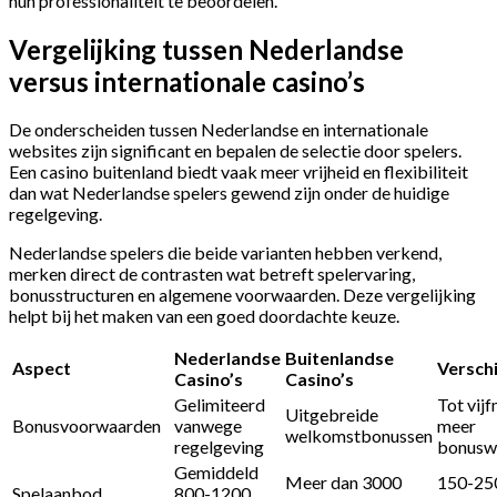
hun professionaliteit te beoordelen.
Vergelijking tussen Nederlandse
versus internationale casino’s
De onderscheiden tussen Nederlandse en internationale
websites zijn significant en bepalen de selectie door spelers.
Een casino buitenland biedt vaak meer vrijheid en flexibiliteit
dan wat Nederlandse spelers gewend zijn onder de huidige
regelgeving.
Nederlandse spelers die beide varianten hebben verkend,
merken direct de contrasten wat betreft spelervaring,
bonusstructuren en algemene voorwaarden. Deze vergelijking
helpt bij het maken van een goed doordachte keuze.
Nederlandse
Buitenlandse
Aspect
Verschi
Casino’s
Casino’s
Gelimiteerd
Tot vij
Uitgebreide
Bonusvoorwaarden
vanwege
meer
welkomstbonussen
regelgeving
bonusw
Gemiddeld
Meer dan 3000
150-2
Spelaanbod
800-1200