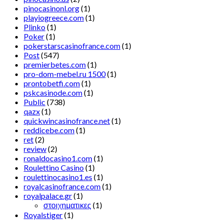
pinocasinonl.org
(1)
playiogreece.com
(1)
Plinko
(1)
Poker
(1)
pokerstarscasinofrance.com
(1)
Post
(547)
premierbetes.com
(1)
pro-dom-mebel.ru 1500
(1)
prontobetfi.com
(1)
pskcasinode.com
(1)
Public
(738)
qazx
(1)
quickwincasinofrance.net
(1)
reddicebe.com
(1)
ret
(2)
review
(2)
ronaldocasino1.com
(1)
Roulettino Casino
(1)
roulettinocasino1.es
(1)
royalcasinofrance.com
(1)
royalpalace.gr
(1)
στοιχηματικες
(1)
Royalstiger
(1)