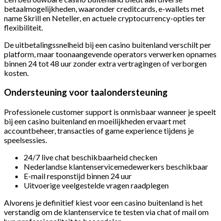
betaalmogelijkheden, waaronder creditcards, e-wallets met
name Skrill en Neteller, en actuele cryptocurrency-opties ter
flexibiliteit.
De uitbetalingssnelheid bij een casino buitenland verschilt per
platform, maar toonaangevende operators verwerken opnames
binnen 24 tot 48 uur zonder extra vertragingen of verborgen
kosten.
Ondersteuning voor taalondersteuning
Professionele customer support is onmisbaar wanneer je speelt
bij een casino buitenland en moeilijkheden ervaart met
accountbeheer, transacties of game experience tijdens je
speelsessies.
24/7 live chat beschikbaarheid checken
Nederlandse klantenservicemedewerkers beschikbaar
E-mail responstijd binnen 24 uur
Uitvoerige veelgestelde vragen raadplegen
Alvorens je definitief kiest voor een casino buitenland is het
verstandig om de klantenservice te testen via chat of mail om