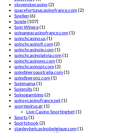
slovenskecasino
(2)
spacefortunacasinofrance.com
(2)
Spellen
(6)
Spiele
(107)
Spin Winera
(1)
spinangacasinofrance.com
(1)
spinchcasino.us
(1)
spinchcasinofi.com
(2)
spinchcasinoie.com
(1)
spinchcasinolatvia.com
(1)
spinchcasinono.com
(1)
spinchcasinopl.com
(2)
spindineroaustralia.com
(1)
spindineronz.com
(1)
Spinmama
(1)
Spinmills
(1)
Spinogambino
(2)
spinsycasinofrance.net
(1)
sportepirus.gr
(1)
Live Casino Sportingbet
(1)
Sports
(1)
Sportsbook
(2)
stanleybetcasinobelgique.com
(1)