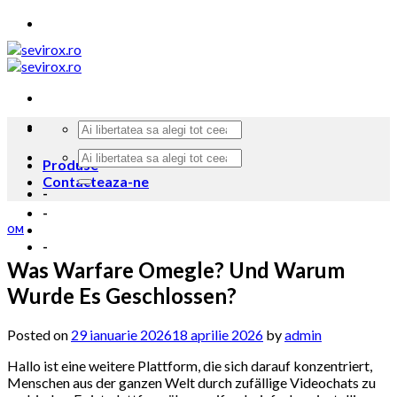
Skip
to
content
Produse
Contacteaza-ne
-
-
OM
-
Was Warfare Omegle? Und Warum
Wurde Es Geschlossen?
Posted on
29 ianuarie 2026
18 aprilie 2026
by
admin
Hallo ist eine weitere Plattform, die sich darauf konzentriert,
Menschen aus der ganzen Welt durch zufällige Videochats zu