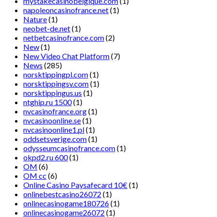
mystakecasinobelgique.com
(1)
napoleoncasinofrance.net
(1)
Nature
(1)
neobet-de.net
(1)
netbetcasinofrance.com
(2)
New
(1)
New Video Chat Platform
(7)
News
(285)
norsktippingpl.com
(1)
norsktippingsv.com
(1)
norsktippingus.us
(1)
ntghip.ru 1500
(1)
nvcasinofrance.org
(1)
nvcasinoonline.se
(1)
nvcasinoonline1.pl
(1)
oddsetsverige.com
(1)
odysseumcasinofrance.com
(1)
okpd2.ru 600
(1)
OM
(6)
OM cc
(6)
Online Casino Paysafecard 10€
(1)
onlinebestcasino26072
(1)
onlinecasinogame180726
(1)
onlinecasinogame26072
(1)