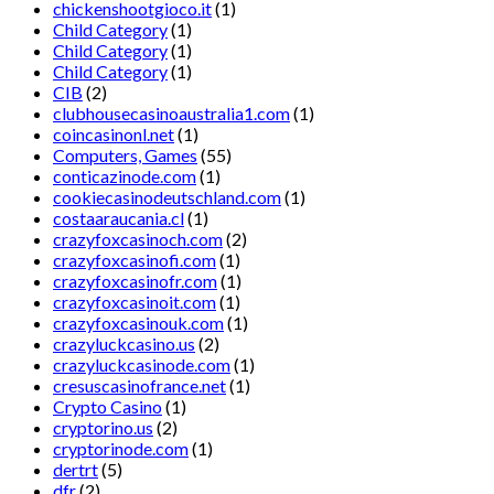
chickenshootgioco.it
(1)
Child Category
(1)
Child Category
(1)
Child Category
(1)
CIB
(2)
clubhousecasinoaustralia1.com
(1)
coincasinonl.net
(1)
Computers, Games
(55)
conticazinode.com
(1)
cookiecasinodeutschland.com
(1)
costaaraucania.cl
(1)
crazyfoxcasinoch.com
(2)
crazyfoxcasinofi.com
(1)
crazyfoxcasinofr.com
(1)
crazyfoxcasinoit.com
(1)
crazyfoxcasinouk.com
(1)
crazyluckcasino.us
(2)
crazyluckcasinode.com
(1)
cresuscasinofrance.net
(1)
Crypto Casino
(1)
cryptorino.us
(2)
cryptorinode.com
(1)
dertrt
(5)
dfr
(2)