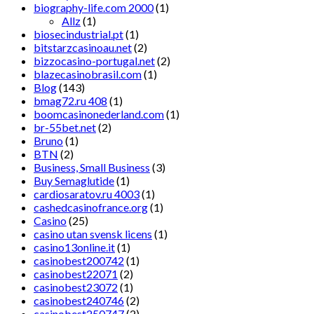
biography-life.com 2000
(1)
Allz
(1)
biosecindustrial.pt
(1)
bitstarzcasinoau.net
(2)
bizzocasino-portugal.net
(2)
blazecasinobrasil.com
(1)
Blog
(143)
bmag72.ru 408
(1)
boomcasinonederland.com
(1)
br-55bet.net
(2)
Bruno
(1)
BTN
(2)
Business, Small Business
(3)
Buy Semaglutide
(1)
cardiosaratov.ru 4003
(1)
cashedcasinofrance.org
(1)
Casino
(25)
casino utan svensk licens
(1)
casino13online.it
(1)
casinobest200742
(1)
casinobest22071
(2)
casinobest23072
(1)
casinobest240746
(2)
casinobest250747
(2)