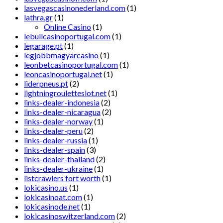
lasvegascasinonederland.com
(1)
lathra.gr
(1)
Online Casino
(1)
lebullcasinoportugal.com
(1)
legarage.pt
(1)
legjobbmagyarcasino
(1)
leonbetcasinoportugal.com
(1)
leoncasinoportugal.net
(1)
liderpneus.pt
(2)
lightningrouletteslot.net
(1)
links-dealer-indonesia
(2)
links-dealer-nicaragua
(2)
links-dealer-norway
(1)
links-dealer-peru
(2)
links-dealer-russia
(1)
links-dealer-spain
(3)
links-dealer-thailand
(2)
links-dealer-ukraine
(1)
listcrawlers fort worth
(1)
lokicasino.us
(1)
lokicasinoat.com
(1)
lokicasinode.net
(1)
lokicasinoswitzerland.com
(2)