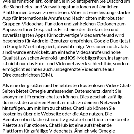
Wie es funktioniert, können Sie in So entsperren Sie Discord um
die Sicherheits- und Verwaltungsfunktionen auf ähnlichen
Plattformen besser zu verstehen. Viber ist eine leistungsstarke
App für internationale Anrufe und Nachrichten mit robuster
Gruppen-Videochat-Funktion und zahlreichen Optionen zum
Anpassen Ihrer Gespräche. Es ist eine der direktesten und
zuverlässigsten Apps für hochwertige Videoanrufe und wird
besonders für Android-Benutzer empfohlen. Google Duo (jetzt
in Google Meet integriert, obwohl einige Versionen noch aktiv
sind) wurde entwickelt, um einfache Videoanrufe und hohe
Qualität zwischen Android- und iOS-Mobilgeräten. Instagram
ist nicht nur das Foto- und Videonetzwerk schlechthin, sondern
ermöglicht es Ihnen auch, unbegrenzte Videoanrufe aus
Direktnachrichten (DM).
Als eine der größten und beliebtesten kostenlosen Video-Chat-
Seiten bietet Omegle umfassenden Datenschutz, damit Sie
anonym mit Fremden chatten können. Dies geschah zufällig –
du musst den anderen Benutzer nicht zu deinem Netzwerk
hinzufügen, um mit ihm zu chatten. ChatHub können Sie
kostenlos über die Webseite oder die App nutzen. Die
Benutzeroberfläche ist intuitiv gestaltet und bietet eine breite
Palette an Funktionen. ChatHub ist eine aufstrebende
Plattform für zufällige Videochats. Ähnlich wie Omegle