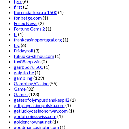
fgtr
(6)
first
(1)
florencia-luxe.ru 1500
(1)
fonbetge.com
(1)
Forex News
(2)
Fortune Gems 2
(1)
fr
(1)
frankcasinoportugal.org
(1)
frg
(6)
Fridayroll
(3)
fukuoka-shihou.com
(1)
fun88app.win
(2)
gairb56.ru 500
(1)
galgito.be
(1)
gambling
(129)
Gambling/Casino
(55)
Game
(32)
Games
(123)
gatesofolympusdanskespil2
(1)
gdfplaycasinopolska.com
(1)
getluckycasinonorway.com
(1)
godofcoinsswiss.com
(1)
goldencrownau.net
(1)
goodmancasinobr.com
(1)