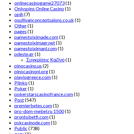
onlinecasinogame27073
(1)
Onlyspins Online Casino
(1)
opih
(7)
osullivanconceptsalons.co.uk
(1)
Other
(1)
pages
(1)
pamestoiximade.com
(1)
pamestoiximagr.net
(1)
pamestoiximanl.com
(1)
pdeste.gr
(1)
Συγκρίσεις Καζίνο
(1)
pinocasino.us
(2)
pinocasinonl.org
(1)
playiogreece.com
(1)
Plinko
(1)
Poker
(1)
pokerstarscasinofrance.com
(1)
Post
(547)
premierbetes.com
(1)
pro-dom-mebel.ru 1500
(1)
prontobetfi.com
(1)
pskcasinode.com
(1)
Public
(738)
qazx
(1)