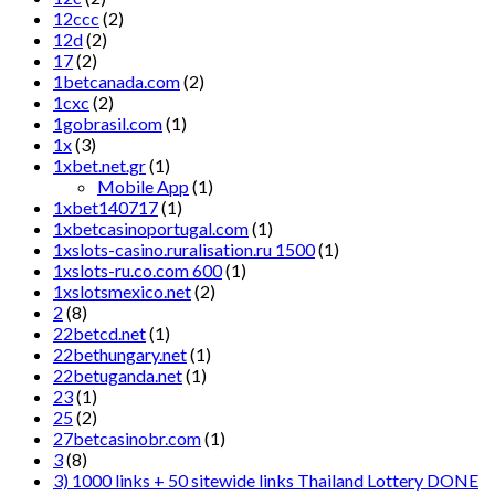
12ccc
(2)
12d
(2)
17
(2)
1betcanada.com
(2)
1cxc
(2)
1gobrasil.com
(1)
1x
(3)
1xbet.net.gr
(1)
Mobile App
(1)
1xbet140717
(1)
1xbetcasinoportugal.com
(1)
1xslots-casino.ruralisation.ru 1500
(1)
1xslots-ru.co.com 600
(1)
1xslotsmexico.net
(2)
2
(8)
22betcd.net
(1)
22bethungary.net
(1)
22betuganda.net
(1)
23
(1)
25
(2)
27betcasinobr.com
(1)
3
(8)
3) 1000 links + 50 sitewide links Thailand Lottery DONE