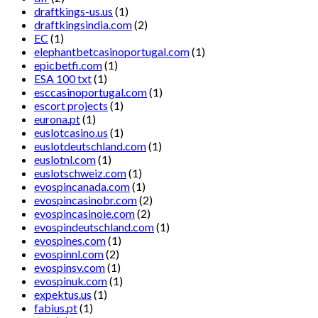
draftkings-us.us
(1)
draftkingsindia.com
(2)
EC
(1)
elephantbetcasinoportugal.com
(1)
epicbetfi.com
(1)
ESA 100 txt
(1)
esccasinoportugal.com
(1)
escort projects
(1)
eurona.pt
(1)
euslotcasino.us
(1)
euslotdeutschland.com
(1)
euslotnl.com
(1)
euslotschweiz.com
(1)
evospincanada.com
(1)
evospincasinobr.com
(2)
evospincasinoie.com
(2)
evospindeutschland.com
(1)
evospines.com
(1)
evospinnl.com
(2)
evospinsv.com
(1)
evospinuk.com
(1)
expektus.us
(1)
fabius.pt
(1)