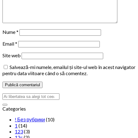
Nume
*
Email
*
Site web
Salvează-mi numele, emailul și site-ul web în acest navigator
pentru data viitoare când o să comentez.
Categories
! Без рубрики
(10)
1
(14)
123
(3)
12c
(2)