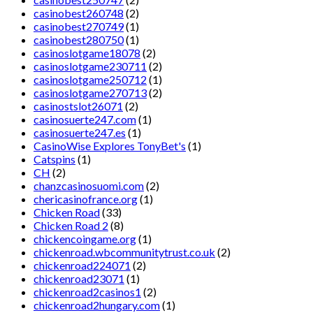
casinobest260748
(2)
casinobest270749
(1)
casinobest280750
(1)
casinoslotgame18078
(2)
casinoslotgame230711
(2)
casinoslotgame250712
(1)
casinoslotgame270713
(2)
casinostslot26071
(2)
casinosuerte247.com
(1)
casinosuerte247.es
(1)
CasinoWise Explores TonyBet's
(1)
Catspins
(1)
CH
(2)
chanzcasinosuomi.com
(2)
chericasinofrance.org
(1)
Chicken Road
(33)
Chicken Road 2
(8)
chickencoingame.org
(1)
chickenroad.wbcommunitytrust.co.uk
(2)
chickenroad224071
(2)
chickenroad23071
(1)
chickenroad2casinos1
(2)
chickenroad2hungary.com
(1)