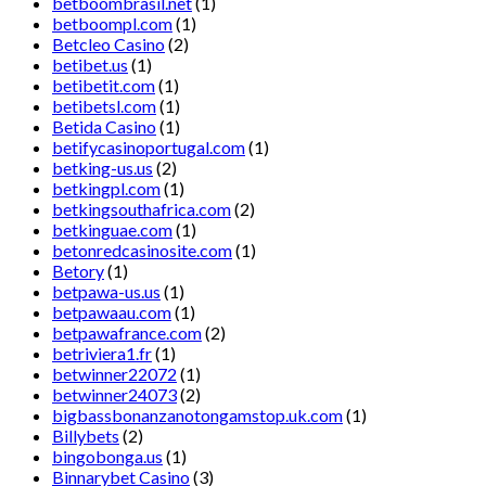
betboombrasil.net
(1)
betboompl.com
(1)
Betcleo Casino
(2)
betibet.us
(1)
betibetit.com
(1)
betibetsl.com
(1)
Betida Casino
(1)
betifycasinoportugal.com
(1)
betking-us.us
(2)
betkingpl.com
(1)
betkingsouthafrica.com
(2)
betkinguae.com
(1)
betonredcasinosite.com
(1)
Betory
(1)
betpawa-us.us
(1)
betpawaau.com
(1)
betpawafrance.com
(2)
betriviera1.fr
(1)
betwinner22072
(1)
betwinner24073
(2)
bigbassbonanzanotongamstop.uk.com
(1)
Billybets
(2)
bingobonga.us
(1)
Binnarybet Casino
(3)