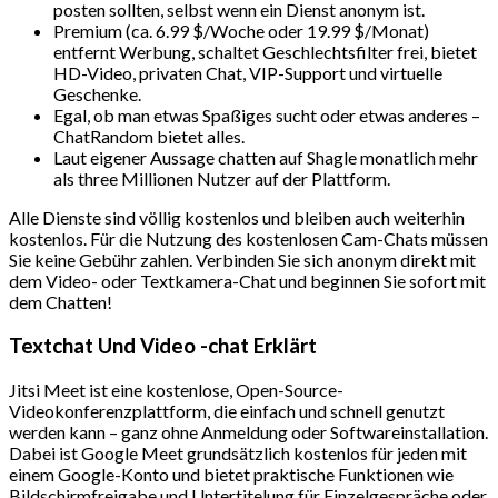
posten sollten, selbst wenn ein Dienst anonym ist.
Premium (ca. 6.99 $/Woche oder 19.99 $/Monat)
entfernt Werbung, schaltet Geschlechtsfilter frei, bietet
HD-Video, privaten Chat, VIP-Support und virtuelle
Geschenke.
Egal, ob man etwas Spaßiges sucht oder etwas anderes –
ChatRandom bietet alles.
Laut eigener Aussage chatten auf Shagle monatlich mehr
als three Millionen Nutzer auf der Plattform.
Alle Dienste sind völlig kostenlos und bleiben auch weiterhin
kostenlos. Für die Nutzung des kostenlosen Cam-Chats müssen
Sie keine Gebühr zahlen. Verbinden Sie sich anonym direkt mit
dem Video- oder Textkamera-Chat und beginnen Sie sofort mit
dem Chatten!
Textchat Und Video -chat Erklärt
Jitsi Meet ist eine kostenlose, Open-Source-
Videokonferenzplattform, die einfach und schnell genutzt
werden kann – ganz ohne Anmeldung oder Softwareinstallation.
Dabei ist Google Meet grundsätzlich kostenlos für jeden mit
einem Google-Konto und bietet praktische Funktionen wie
Bildschirmfreigabe und Untertitelung für Einzelgespräche oder