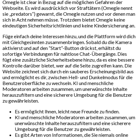
Omegle ist clear in Bezug auf die möglichen Gefahren der
Webseite. Es wird ausdrücklich vor Straftätern (Omegle nennt
sie „predators“) gewarnt, die Omegle nutzen und vor denen man
sich in Acht nehmen müsse. Trotzdem bietet Omegle keine
eindeutigen Sicherheitsrichtlinien und keine Kindersicherung an.
Füge einfach deine Interessen hinzu, und die Plattform wird dich
mit Gleichgesinnten zusammenbringen. Sobald du die Kamera
aktivierst und auf den “Start”-Button drückst, erhältst du
sofortige Verbindungen für nahtlose Chat-Übergänge. Dies
fügt eine zusätzliche Sicherheitsebene hinzu, da es eine bessere
Kontrolle darüber bietet, wer auf die Seite zugreifen kann. Die
Website zeichnet sich durch ein sauberes Erscheinungsbild aus
und ermöglicht es dir, zwischen Hell- und Dunkelmodus für die
Benutzeroberfläche zu wechseln. KI und menschliche
Moderatoren arbeiten zusammen, um unerwünschte Inhalte
herauszufiltern und eine sicherere Umgebung für die Benutzer
zu gewährleisten.
Es ermöglicht Ihnen, leicht neue Freunde zu finden.
KI und menschliche Moderatoren arbeiten zusammen, um
unerwünschte Inhalte herauszufiltern und eine sicherere
Umgebung für die Benutzer zu gewährleisten.
Es gibt Arten von Informationen, die Sie niemals online