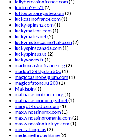
lollybetcasinofrance.com
(1)
lootrun26071
(2)
lottostarsaregister.com
(2)
luckcasinofrance.com
(1)
lucky-spinsnz.com
(1)
luckymatenz.com
(1)
luckymates.net
(2)
luckymistercasino1.uk.com
(2)
luckyspinscanada.com
(1)
luckyspinsus.us
(2)
luckywaves.fr
(1)
madnixcasinofrance.org
(2)
madou128klgd.ru 500
(1)
magiccasinobelgium.com
(1)
magicofstone.ru 200
(1)
Makispin
(1)
malinacasinofrance.org
(1)
malinacasinoportugal.net
(1)
margot-foodbar.com
(1)
maxwincasinomx.com
(1)
maxwincasinoromania.com
(2)
maxwincasinoturkiye.com
(1)
meccabingo.us
(2)
medicinethroughtime
(2)