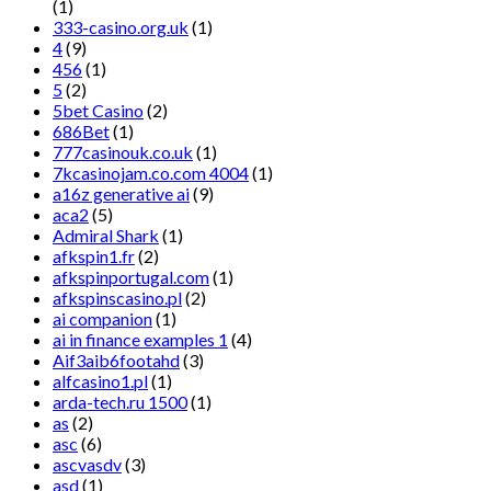
(1)
333-casino.org.uk
(1)
4
(9)
456
(1)
5
(2)
5bet Casino
(2)
686Bet
(1)
777casinouk.co.uk
(1)
7kcasinojam.co.com 4004
(1)
a16z generative ai
(9)
aca2
(5)
Admiral Shark
(1)
afkspin1.fr
(2)
afkspinportugal.com
(1)
afkspinscasino.pl
(2)
ai companion
(1)
ai in finance examples 1
(4)
Aif3aib6footahd
(3)
alfcasino1.pl
(1)
arda-tech.ru 1500
(1)
as
(2)
asc
(6)
ascvasdv
(3)
asd
(1)