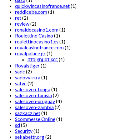
quickwincasinofrance.net
(1)
reddicebe.com
(1)
ret
(2)
review
(2)
ronaldocasino1.com
(1)
Roulettino Casino
(1)
roulettinocasino1.es
(1)
royalcasinofrance.com
(1)
royalpalace.gr
(1)
στοιχηματικες
(1)
Royalstiger
(1)
sadc
(2)
sadovyi.ru a
(1)
safvc
(2)
salesoven-tonga
(1)
salesoven-tunisia
(2)
salesoven-uruguay
(4)
salesoven-zambia
(2)
sazkacz.net
(1)
Scommesse Online
(1)
sd
(5)
Security
(1)
sekabettr.org
(2)