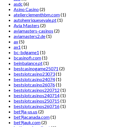
asdc
(6)
Asino Casino
(2)
atelierclementhbm.com
(1)
autohenriquesevale.pt
(1)
Avia Masters
(2)
aviamasters-casinos
(2)
aviamasters2.de
(1)
ax
(5)
ax1
(1)
bc-bdgame1
(1)
bcasinofi.com
(1)
beinbalance.pt
(1)
bestcasinogame25071
(2)
bestslotcasino23073
(1)
bestslotcasino24074
(1)
bestslotcasino26076
(1)
bestslotcasinos220712
(1)
bestslotcasinos240714
(1)
bestslotcasinos250715
(1)
bestslotcasinos260716
(1)
bet9ja-us.us
(2)
bet9jacanada.com
(1)
bet9jauk.com
(2)