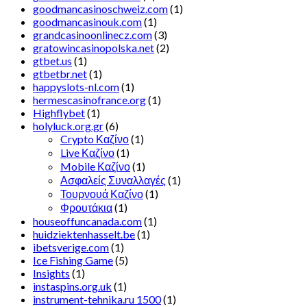
goodmancasinoschweiz.com
(1)
goodmancasinouk.com
(1)
grandcasinoonlinecz.com
(3)
gratowincasinopolska.net
(2)
gtbet.us
(1)
gtbetbr.net
(1)
happyslots-nl.com
(1)
hermescasinofrance.org
(1)
Highflybet
(1)
holyluck.org.gr
(6)
Crypto Καζίνο
(1)
Live Καζίνο
(1)
Mobile Καζίνο
(1)
Ασφαλείς Συναλλαγές
(1)
Τουρνουά Καζίνο
(1)
Φρουτάκια
(1)
houseoffuncanada.com
(1)
huidziektenhasselt.be
(1)
ibetsverige.com
(1)
Ice Fishing Game
(5)
Insights
(1)
instaspins.org.uk
(1)
instrument-tehnika.ru 1500
(1)