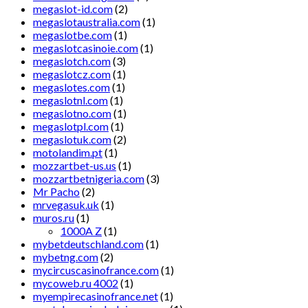
megaslot-id.com
(2)
megaslotaustralia.com
(1)
megaslotbe.com
(1)
megaslotcasinoie.com
(1)
megaslotch.com
(3)
megaslotcz.com
(1)
megaslotes.com
(1)
megaslotnl.com
(1)
megaslotno.com
(1)
megaslotpl.com
(1)
megaslotuk.com
(2)
motolandim.pt
(1)
mozzartbet-us.us
(1)
mozzartbetnigeria.com
(3)
Mr Pacho
(2)
mrvegasuk.uk
(1)
muros.ru
(1)
1000A Z
(1)
mybetdeutschland.com
(1)
mybetng.com
(2)
mycircuscasinofrance.com
(1)
mycoweb.ru 4002
(1)
myempirecasinofrance.net
(1)