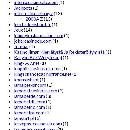
intensecasinosite.com
(1)
Jackpots
(1)
jetton-chto-eto.xyz
(13)
2000A Z
(13)
jeuchickenshoot.fr
(1)
Jeux
(14)
johnnykashaucasino.com
(1)
jokercasinode.com
(1)
Journal
(1)
Kasino Ilman Kierrätystä Ja Rekisteröitymistä
(1)
Kasyno Bez Weryfikacji
(1)
king-567.net
(1)
kinghillscasinos.uk.com
(1)
kingschancecasinofrance.net
(1)
koensushi.pt
(1)
lamabet-br.com
(1)
lamabetcasinoes.com
(3)
lamabetde.com
(3)
lamabetdk.com
(1)
lamabetno.com
(1)
lamabetpt.com
(1)
lanista1.pl
(3)
lasvegas-casino-uk.com
(1)
lasvegascasinofr.com
(1)