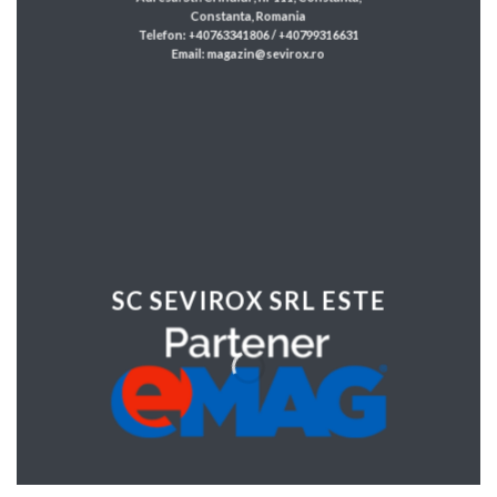
Constanta, Romania
Telefon: +40763341806 / +40799316631
Email: magazin@sevirox.ro
SC SEVIROX SRL ESTE