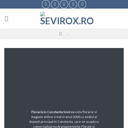
Skip
to
content
-
Florarie in Constanta Sevirox
este florarie si
magazin online creat in anul 2018 cu sediul și
depozit principal în Constanta, care se ocupă cu
comercializarea Aranjamentelor Florale si