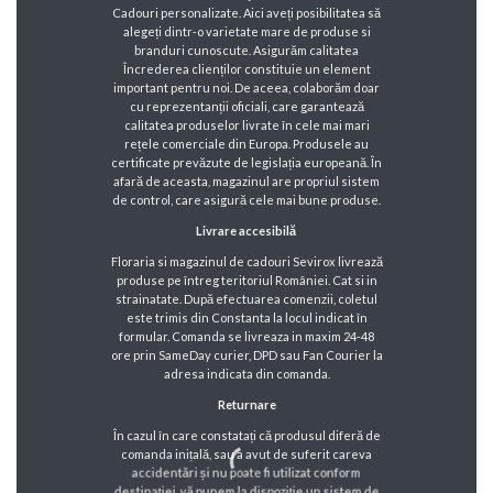
Cadouri personalizate. Aici aveți posibilitatea să
alegeți dintr-o varietate mare de produse si
branduri cunoscute. Asigurăm calitatea
Încrederea clienților constituie un element
important pentru noi. De aceea, colaborăm doar
cu reprezentanții oficiali, care garantează
calitatea produselor livrate în cele mai mari
rețele comerciale din Europa. Produsele au
certificate prevăzute de legislația europeană. În
afară de aceasta, magazinul are propriul sistem
de control, care asigură cele mai bune produse.
Livrare accesibilă
Floraria si magazinul de cadouri Sevirox livrează
produse pe întreg teritoriul României. Cat si in
strainatate. După efectuarea comenzii, coletul
este trimis din Constanta la locul indicat în
formular. Comanda se livreaza in maxim 24-48
ore prin SameDay curier, DPD sau Fan Courier la
adresa indicata din comanda.
Returnare
În cazul în care constatați că produsul diferă de
comanda inițală, sau a avut de suferit careva
accidentări și nu poate fi utilizat conform
destinației, vă punem la dispoziție un sistem de