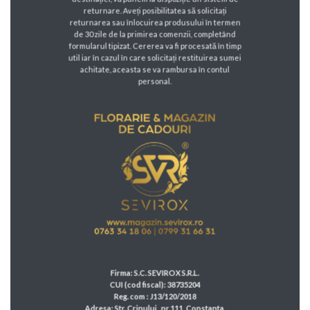
returnare. Aveți posibilitatea să solicitați
returnarea sau înlocuirea produsului în termen
de 30 zile de la primirea comenzii, completând
formularul tipizat. Cererea va fi procesată în timp
util iar în cazul în care solicitați restituirea sumei
achitate, aceasta se va rambursa în contul
personal.
Firma: S.C. SEVIROX S.R.L.
CUI (cod fiscal): 38735204
Reg. com : J13/120/2018
Adresa: Str. Crinului , nr 111, Constanta,