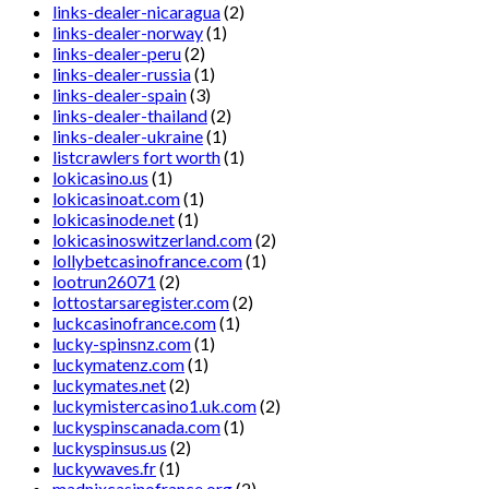
links-dealer-nicaragua
(2)
links-dealer-norway
(1)
links-dealer-peru
(2)
links-dealer-russia
(1)
links-dealer-spain
(3)
links-dealer-thailand
(2)
links-dealer-ukraine
(1)
listcrawlers fort worth
(1)
lokicasino.us
(1)
lokicasinoat.com
(1)
lokicasinode.net
(1)
lokicasinoswitzerland.com
(2)
lollybetcasinofrance.com
(1)
lootrun26071
(2)
lottostarsaregister.com
(2)
luckcasinofrance.com
(1)
lucky-spinsnz.com
(1)
luckymatenz.com
(1)
luckymates.net
(2)
luckymistercasino1.uk.com
(2)
luckyspinscanada.com
(1)
luckyspinsus.us
(2)
luckywaves.fr
(1)
madnixcasinofrance.org
(2)