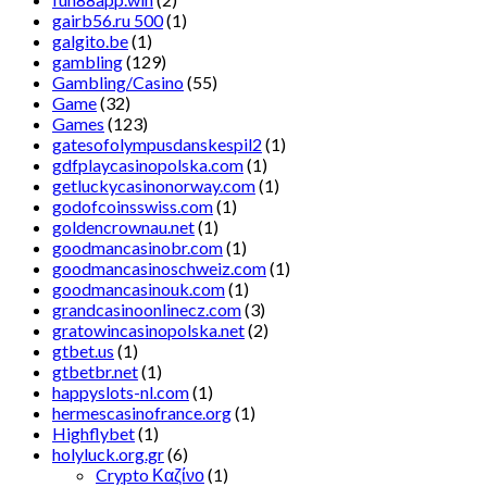
gairb56.ru 500
(1)
galgito.be
(1)
gambling
(129)
Gambling/Casino
(55)
Game
(32)
Games
(123)
gatesofolympusdanskespil2
(1)
gdfplaycasinopolska.com
(1)
getluckycasinonorway.com
(1)
godofcoinsswiss.com
(1)
goldencrownau.net
(1)
goodmancasinobr.com
(1)
goodmancasinoschweiz.com
(1)
goodmancasinouk.com
(1)
grandcasinoonlinecz.com
(3)
gratowincasinopolska.net
(2)
gtbet.us
(1)
gtbetbr.net
(1)
happyslots-nl.com
(1)
hermescasinofrance.org
(1)
Highflybet
(1)
holyluck.org.gr
(6)
Crypto Καζίνο
(1)