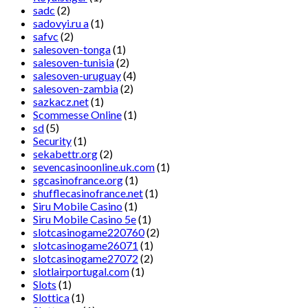
sadc
(2)
sadovyi.ru a
(1)
safvc
(2)
salesoven-tonga
(1)
salesoven-tunisia
(2)
salesoven-uruguay
(4)
salesoven-zambia
(2)
sazkacz.net
(1)
Scommesse Online
(1)
sd
(5)
Security
(1)
sekabettr.org
(2)
sevencasinoonline.uk.com
(1)
sgcasinofrance.org
(1)
shufflecasinofrance.net
(1)
Siru Mobile Casino
(1)
Siru Mobile Casino 5e
(1)
slotcasinogame220760
(2)
slotcasinogame26071
(1)
slotcasinogame27072
(2)
slotlairportugal.com
(1)
Slots
(1)
Slottica
(1)