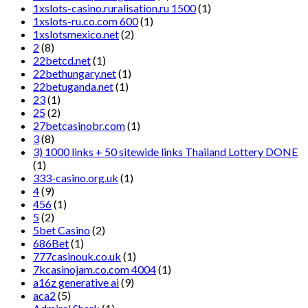
1xslots-casino.ruralisation.ru 1500
(1)
1xslots-ru.co.com 600
(1)
1xslotsmexico.net
(2)
2
(8)
22betcd.net
(1)
22bethungary.net
(1)
22betuganda.net
(1)
23
(1)
25
(2)
27betcasinobr.com
(1)
3
(8)
3) 1000 links + 50 sitewide links Thailand Lottery DONE
(1)
333-casino.org.uk
(1)
4
(9)
456
(1)
5
(2)
5bet Casino
(2)
686Bet
(1)
777casinouk.co.uk
(1)
7kcasinojam.co.com 4004
(1)
a16z generative ai
(9)
aca2
(5)