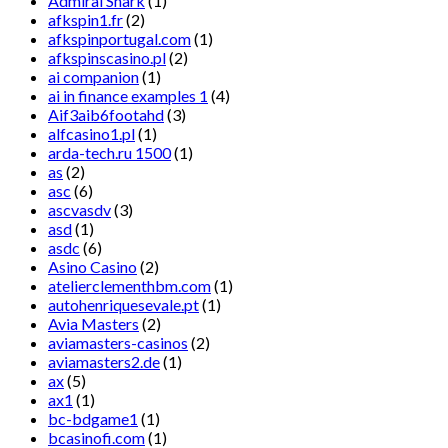
Admiral Shark
(1)
afkspin1.fr
(2)
afkspinportugal.com
(1)
afkspinscasino.pl
(2)
ai companion
(1)
ai in finance examples 1
(4)
Aif3aib6footahd
(3)
alfcasino1.pl
(1)
arda-tech.ru 1500
(1)
as
(2)
asc
(6)
ascvasdv
(3)
asd
(1)
asdc
(6)
Asino Casino
(2)
atelierclementhbm.com
(1)
autohenriquesevale.pt
(1)
Avia Masters
(2)
aviamasters-casinos
(2)
aviamasters2.de
(1)
ax
(5)
ax1
(1)
bc-bdgame1
(1)
bcasinofi.com
(1)