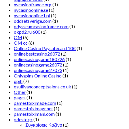
nvcasinofrance.org
(1)
nvcasinoonline.se
(1)
nvcasinoonline1.pl
(1)
oddsetsverige.com
(1)
odysseumcasinofrance.com
(1)
okpd2.ru 600
(1)
OM
(6)
OM cc
(6)
Online Casino Paysafecard 10€
(1)
onlinebestcasino26072
(1)
onlinecasinogame180726
(1)
onlinecasinogame26072
(1)
onlinecasinogame27073
(1)
Onlyspins Online Casino
(1)
opih
(7)
osullivanconceptsalons.co.uk
(1)
Other
(1)
pages
(1)
pamestoiximade.com
(1)
pamestoiximagr.net
(1)
pamestoiximanl.com
(1)
pdeste.gr
(1)
Συγκρίσεις Καζίνο
(1)