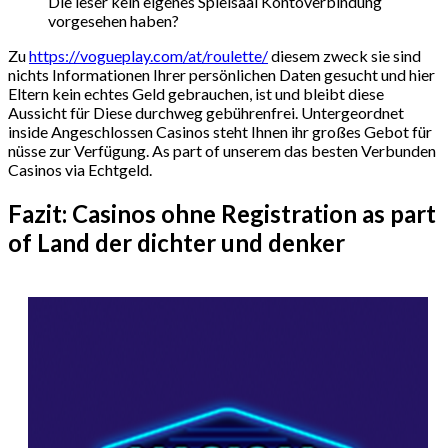
Die leser kein eigenes Spielsaal Kontoverbindung
vorgesehen haben?
Zu
https://vogueplay.com/at/roulette/
diesem zweck sie sind
nichts Informationen Ihrer persönlichen Daten gesucht und hier
Eltern kein echtes Geld gebrauchen, ist und bleibt diese
Aussicht für Diese durchweg gebührenfrei. Untergeordnet
inside Angeschlossen Casinos steht Ihnen ihr großes Gebot für
nüsse zur Verfügung. As part of unserem das besten Verbunden
Casinos via Echtgeld.
Fazit: Casinos ohne Registration as part
of Land der dichter und denker