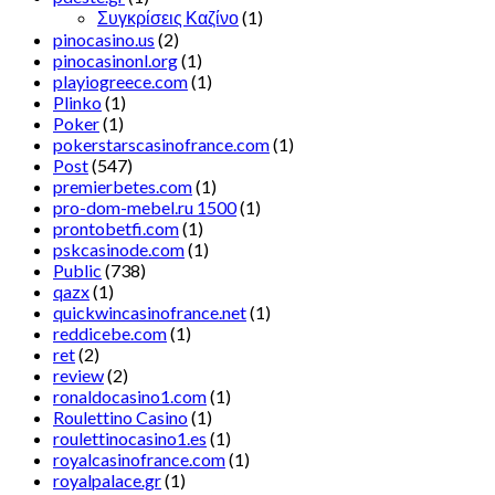
Συγκρίσεις Καζίνο
(1)
pinocasino.us
(2)
pinocasinonl.org
(1)
playiogreece.com
(1)
Plinko
(1)
Poker
(1)
pokerstarscasinofrance.com
(1)
Post
(547)
premierbetes.com
(1)
pro-dom-mebel.ru 1500
(1)
prontobetfi.com
(1)
pskcasinode.com
(1)
Public
(738)
qazx
(1)
quickwincasinofrance.net
(1)
reddicebe.com
(1)
ret
(2)
review
(2)
ronaldocasino1.com
(1)
Roulettino Casino
(1)
roulettinocasino1.es
(1)
royalcasinofrance.com
(1)
royalpalace.gr
(1)