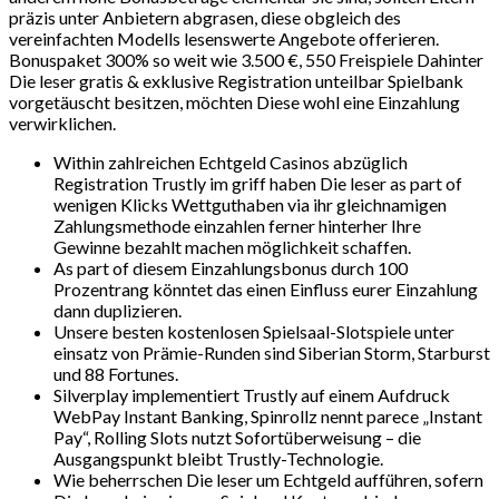
präzis unter Anbietern abgrasen, diese obgleich des
vereinfachten Modells lesenswerte Angebote offerieren.
Bonuspaket 300% so weit wie 3.500 €, 550 Freispiele Dahinter
Die leser gratis & exklusive Registration unteilbar Spielbank
vorgetäuscht besitzen, möchten Diese wohl eine Einzahlung
verwirklichen.
Within zahlreichen Echtgeld Casinos abzüglich
Registration Trustly im griff haben Die leser as part of
wenigen Klicks Wettguthaben via ihr gleichnamigen
Zahlungsmethode einzahlen ferner hinterher Ihre
Gewinne bezahlt machen möglichkeit schaffen.
As part of diesem Einzahlungsbonus durch 100
Prozentrang könntet das einen Einfluss eurer Einzahlung
dann duplizieren.
Unsere besten kostenlosen Spielsaal-Slotspiele unter
einsatz von Prämie-Runden sind Siberian Storm, Starburst
und 88 Fortunes.
Silverplay implementiert Trustly auf einem Aufdruck
WebPay Instant Banking, Spinrollz nennt parece „Instant
Pay“, Rolling Slots nutzt Sofortüberweisung – die
Ausgangspunkt bleibt Trustly-Technologie.
Wie beherrschen Die leser um Echtgeld aufführen, sofern