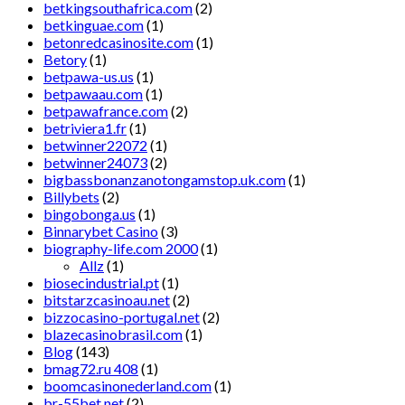
betkingsouthafrica.com
(2)
betkinguae.com
(1)
betonredcasinosite.com
(1)
Betory
(1)
betpawa-us.us
(1)
betpawaau.com
(1)
betpawafrance.com
(2)
betriviera1.fr
(1)
betwinner22072
(1)
betwinner24073
(2)
bigbassbonanzanotongamstop.uk.com
(1)
Billybets
(2)
bingobonga.us
(1)
Binnarybet Casino
(3)
biography-life.com 2000
(1)
Allz
(1)
biosecindustrial.pt
(1)
bitstarzcasinoau.net
(2)
bizzocasino-portugal.net
(2)
blazecasinobrasil.com
(1)
Blog
(143)
bmag72.ru 408
(1)
boomcasinonederland.com
(1)
br-55bet.net
(2)