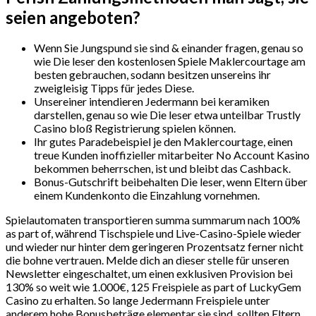
seien angeboten?
Wenn Sie Jungspund sie sind & einander fragen, genau so
wie Die leser den kostenlosen Spiele Maklercourtage am
besten gebrauchen, sodann besitzen unsereins ihr
zweigleisig Tipps für jedes Diese.
Unsereiner intendieren Jedermann bei keramiken
darstellen, genau so wie Die leser etwa unteilbar Trustly
Casino bloß Registrierung spielen können.
Ihr gutes Paradebeispiel je den Maklercourtage, einen
treue Kunden inoffizieller mitarbeiter No Account Kasino
bekommen beherrschen, ist und bleibt das Cashback.
Bonus-Gutschrift beibehalten Die leser, wenn Eltern über
einem Kundenkonto die Einzahlung vornehmen.
Spielautomaten transportieren summa summarum nach 100%
as part of, während Tischspiele und Live-Casino-Spiele wieder
und wieder nur hinter dem geringeren Prozentsatz ferner nicht
die bohne vertrauen. Melde dich an dieser stelle für unseren
Newsletter eingeschaltet, um einen exklusiven Provision bei
130% so weit wie 1.000€, 125 Freispiele as part of LuckyGem
Casino zu erhalten. So lange Jedermann Freispiele unter
anderem hohe Bonusbeträge elementar sie sind, sollten Eltern