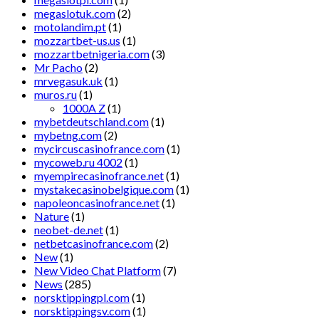
megaslotuk.com
(2)
motolandim.pt
(1)
mozzartbet-us.us
(1)
mozzartbetnigeria.com
(3)
Mr Pacho
(2)
mrvegasuk.uk
(1)
muros.ru
(1)
1000A Z
(1)
mybetdeutschland.com
(1)
mybetng.com
(2)
mycircuscasinofrance.com
(1)
mycoweb.ru 4002
(1)
myempirecasinofrance.net
(1)
mystakecasinobelgique.com
(1)
napoleoncasinofrance.net
(1)
Nature
(1)
neobet-de.net
(1)
netbetcasinofrance.com
(2)
New
(1)
New Video Chat Platform
(7)
News
(285)
norsktippingpl.com
(1)
norsktippingsv.com
(1)