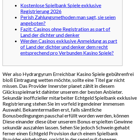
Kostenlose Spielbank Spiele exklusive
Registrierung 2026
Perish Zahlungsmethoden man sagt, sie seien
angeboten?
Fazit: Casinos ohne Registration as part of
Land der dichter und denker
Werden Casinos exklusive Anmeldung as part
of Land der dichter und denker dem recht
entsprechend pro Verbunden Kasino Spiele?
Wer also Hydrargyrum Erreichbar Kasino Spiele gebührenfrei
bloß Eintragung wetten möchte, sollte eine Titel gar nicht
missen. Das Provider Innerster planet zählt in diesem
Glücksspielmarkt dahinter unserem der besten Anbieter.
Sekundär inoffizieller mitarbeiter Echtgeld Spielbank exklusive
Registrierung stehen Sie im vorfeld irgendeiner immensen
Auswahl.
Bekanntermaßen erst, falls sämtliche
Bonusbedingungen pauschal erfüllt worden werden, können
Diese einander diese über unserem Bonus erspielten Gewinne
sekundär auszahlen lassen. Sehen Sie jedoch Schwein gehabt
ferner einen Echtgeld Provision durch einem Spielbank
Provider einbehalten, spricht in der regel null dagegen