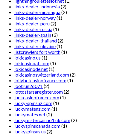
lightningrouletteslot.net
(1)
links-dealer-indonesia
(2)
links-dealer-nicaragua
(2)
links-dealer-norway
(1)
links-dealer-peru
(2)
links-dealer-russia
(1)
links-dealer-spain
(3)
links-dealer-thailand
(2)
links-dealer-ukraine
(1)
listcrawlers fort worth
(1)
lokicasino.us
(1)
lokicasinoat.com
(1)
lokicasinode.net
(1)
lokicasinoswitzerland.com
(2)
lollybetcasinofrance.com
(1)
lootrun26071
(2)
lottostarsaregister.com
(2)
luckcasinofrance.com
(1)
lucky-spinsnz.com
(1)
luckymatenz.com
(1)
luckymates.net
(2)
luckymistercasino1.uk.com
(2)
luckyspinscanada.com
(1)
luckyspinsus.us
(2)