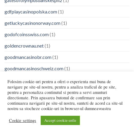
gatesofolympusdanskespil2
(1)
gdfplaycasinopolska.com
(1)
getluckycasinonorway.com
(1)
godofcoinsswiss.com
(1)
goldencrownau.net
(1)
goodmancasinobr.com
(1)
goodmancasinoschweiz.com
(1)
goodmancasinouk.com
(1)
Folosim cookie-uri pentru a oferi o experienta mai buna de
navigare pe site-ul nostru, pentru a analiza traficul de pe site,
grandcasinoonlinecz.com
(3)
pentru a personaliza continutul si pentru a servi anunturi
directionate. Prin apasarea butonul de confirmare sau prin
gratowincasinopolska.net
(2)
continuarea navigarii pe site-ul nostru, sunteti de acord ca site-ul
nostru sa stocheze cookie-uri in browser-ul dumneavoastra
gtbet.us
(1)
Cookie settings
Accept cookie-urile
gtbetbr.net
(1)