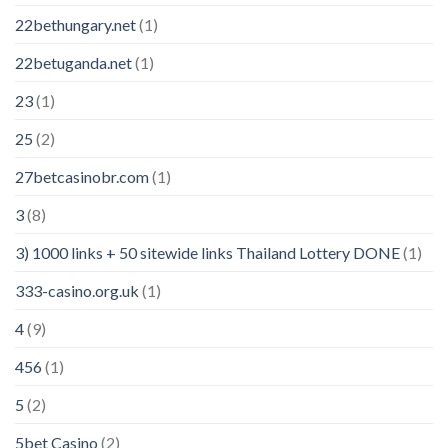
22bethungary.net
(1)
22betuganda.net
(1)
23
(1)
25
(2)
27betcasinobr.com
(1)
3
(8)
3) 1000 links + 50 sitewide links Thailand Lottery DONE
(1)
333-casino.org.uk
(1)
4
(9)
456
(1)
5
(2)
5bet Casino
(2)