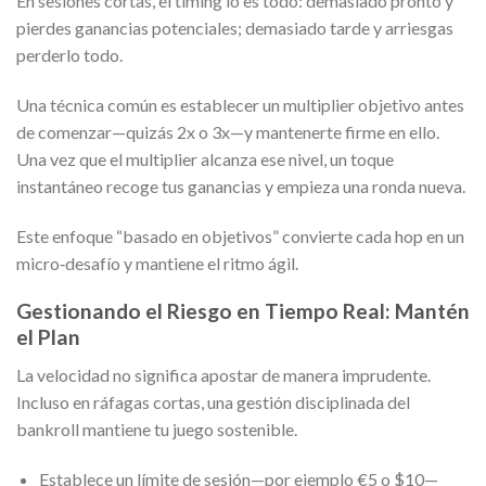
En sesiones cortas, el timing lo es todo: demasiado pronto y
pierdes ganancias potenciales; demasiado tarde y arriesgas
perderlo todo.
Una técnica común es establecer un multiplier objetivo antes
de comenzar—quizás 2x o 3x—y mantenerte firme en ello.
Una vez que el multiplier alcanza ese nivel, un toque
instantáneo recoge tus ganancias y empieza una ronda nueva.
Este enfoque “basado en objetivos” convierte cada hop en un
micro‑desafío y mantiene el ritmo ágil.
Gestionando el Riesgo en Tiempo Real: Mantén
el Plan
La velocidad no significa apostar de manera imprudente.
Incluso en ráfagas cortas, una gestión disciplinada del
bankroll mantiene tu juego sostenible.
Establece un límite de sesión—por ejemplo €5 o $10—