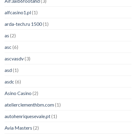
Aif3aib6footahd
(3)
alfcasino1.pl
(1)
arda-tech.ru 1500
(1)
as
(2)
asc
(6)
ascvasdv
(3)
asd
(1)
asdc
(6)
Asino Casino
(2)
atelierclementhbm.com
(1)
autohenriquesevale.pt
(1)
Avia Masters
(2)