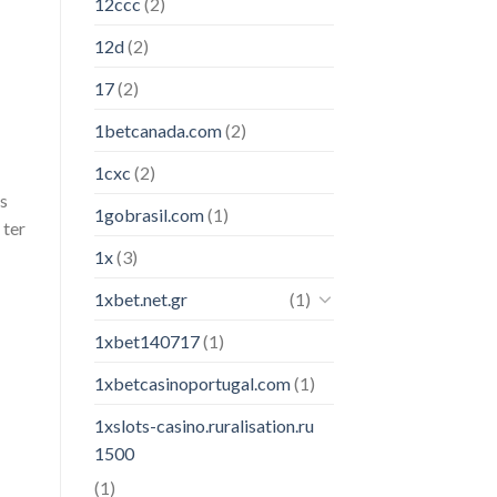
12ccc
(2)
12d
(2)
17
(2)
1betcanada.com
(2)
1cxc
(2)
s
1gobrasil.com
(1)
 ter
1x
(3)
1xbet.net.gr
(1)
1xbet140717
(1)
1xbetcasinoportugal.com
(1)
1xslots-casino.ruralisation.ru
1500
(1)