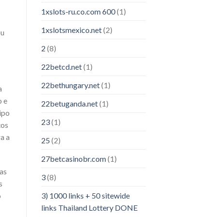
1xslots-ru.co.com 600
(1)
1xslotsmexico.net
(2)
ou
2
(8)
22betcd.net
(1)
22bethungary.net
(1)
a
o e
22betuganda.net
(1)
ipo
23
(1)
ços
a a
25
(2)
27betcasinobr.com
(1)
as
3
(8)
s
3) 1000 links + 50 sitewide
o
links Thailand Lottery DONE