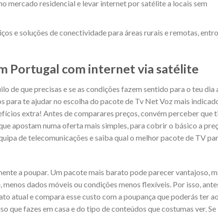
 mercado residencial e levar internet por satélite a locais sem
ços e soluções de conectividade para áreas rurais e remotas, entr
 Portugal com internet via satélite
ilo de que precisas e se as condições fazem sentido para o teu dia 
os para te ajudar no escolha do pacote de Tv Net Voz mais indicad
fícios extra! Antes de comparares preços, convém perceber que t
ue apostam numa oferta mais simples, para cobrir o básico a pre
quipa de telecomunicações e saiba qual o melhor pacote de TV par
lmente a poupar. Um pacote mais barato pode parecer vantajoso, m
, menos dados móveis ou condições menos flexíveis. Por isso, ante
rato atual e compara esse custo com a poupança que poderás ter a
so que fazes em casa e do tipo de conteúdos que costumas ver. Se