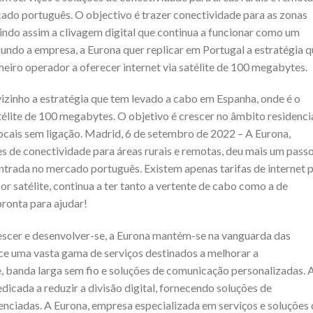
ado português. O objectivo é trazer conectividade para as zonas
zindo assim a clivagem digital que continua a funcionar como um
undo a empresa, a Eurona quer replicar em Portugal a estratégia 
eiro operador a oferecer internet via satélite de 100 megabytes.
vizinho a estratégia que tem levado a cabo em Espanha, onde é o
télite de 100 megabytes. O objetivo é crescer no âmbito residencia
a locais sem ligação. Madrid, 6 de setembro de 2022 – A Eurona,
s de conectividade para áreas rurais e remotas, deu mais um pass
ntrada no mercado português. Existem apenas tarifas de internet 
or satélite, continua a ter tanto a vertente de cabo como a de
pronta para ajudar!
rescer e desenvolver-se, a Eurona mantém-se na vanguarda das
ce uma vasta gama de serviços destinados a melhorar a
te, banda larga sem fio e soluções de comunicação personalizadas. 
icada a reduzir a divisão digital, fornecendo soluções de
nciadas. A Eurona, empresa especializada em serviços e soluções 