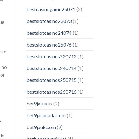
bestcasinogame25071
(2)
bestslotcasino23073
(1)
que
bestslotcasino24074
(1)
bestslotcasino26076
(1)
l e
bestslotcasinos220712
(1)
o no
bestslotcasinos240714
(1)
por
bestslotcasinos250715
(1)
bestslotcasinos260716
(1)
bet9ja-us.us
(2)
bet9jacanada.com
(1)
A
bet9jauk.com
(2)
de
betboombrasil.net
(1)