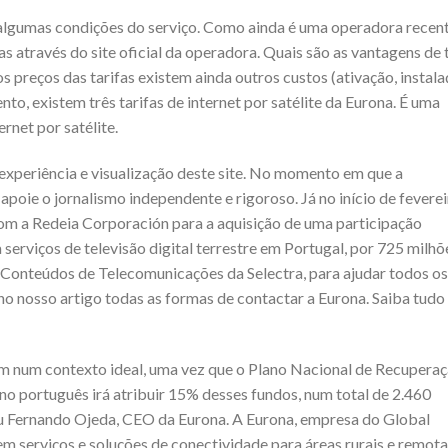
m algumas condições do serviço. Como ainda é uma operadora recen
as através do site oficial da operadora. Quais são as vantagens de 
os preços das tarifas existem ainda outros custos (ativação, instal
o, existem três tarifas de internet por satélite da Eurona. É uma
rnet por satélite.
experiência e visualização deste site. No momento em que a
poie o jornalismo independente e rigoroso. Já no início de feverei
om a Redeia Corporación para a aquisição de uma participação
 serviços de televisão digital terrestre em Portugal, por 725 milhõ
 Conteúdos de Telecomunicações da Selectra, para ajudar todos os
 no nosso artigo todas as formas de contactar a Eurona. Saiba tudo
m num contexto ideal, uma vez que o Plano Nacional de Recupera
no português irá atribuir 15% desses fundos, num total de 2.460
rmou Fernando Ojeda, CEO da Eurona. A Eurona, empresa do Global
m serviços e soluções de conectividade para áreas rurais e remota