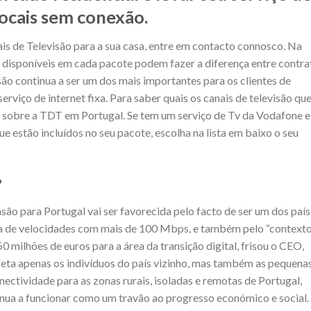
 locais sem conexão.
ais de Televisão para a sua casa, entre em contacto connosco. Na
is disponíveis em cada pacote podem fazer a diferença entre contra
são continua a ser um dos mais importantes para os clientes de
rviço de internet fixa. Para saber quais os canais de televisão qu
 sobre a TDT em Portugal. Se tem um serviço de Tv da Vodafone e
e estão incluídos no seu pacote, escolha na lista em baixo o seu
?
ão para Portugal vai ser favorecida pelo facto de ser um dos paí
a de velocidades com mais de 100 Mbps, e também pelo “context
0 milhões de euros para a área da transição digital, frisou o CEO,
feta apenas os indivíduos do país vizinho, mas também as pequena
ectividade para as zonas rurais, isoladas e remotas de Portugal,
inua a funcionar como um travão ao progresso económico e social.