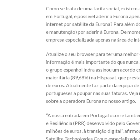
Como se trata de uma tarifa social, existe
em Portugal, é possível aderir à Eurona apen
internet por satélite da Eurona? Para além d
e manutenção) por aderir à Eurona. De moment
empresa especializada apenas na área de inte
Atualize o seu browser para ter uma melhor 
informação é mais importante do que nunca, a
o grupo espanhol Indra assinou um acordo c
maioritária (89,68%) na Hispasat, que presta
de euros. Atualmente faz parte da equipa de
portugueses a poupar nas suas faturas. Veja
sobre a operadora Eurona no nosso artigo.
“A nossa entrada em Portugal ocorre també
e Resiliência (PRR) desenvolvido pelo Gover
milhões de euros, à transição digital”, afi
Satellite Technologies Group especializada e