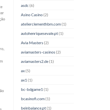
asdc
(6)
te
ter
Asino Casino
(2)
ação
atelierclementhbm.com
(1)
autohenriquesevale.pt
(1)
Avia Masters
(2)
ro,
aviamasters-casinos
(2)
es
aviamasters2.de
(1)
ax
(5)
ax1
(1)
bc-bdgame1
(1)
ção
bcasinofi.com
(1)
beinbalance.pt
(1)
s,