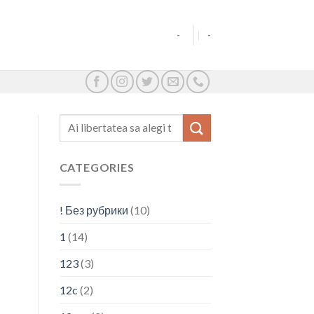
-
-
CATEGORIES
! Без рубрики
(10)
1
(14)
123
(3)
12c
(2)