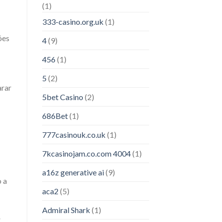
(1)
333-casino.org.uk
(1)
ões
4
(9)
456
(1)
5
(2)
arar
5bet Casino
(2)
686Bet
(1)
777casinouk.co.uk
(1)
7kcasinojam.co.com 4004
(1)
a16z generative ai
(9)
 a
aca2
(5)
Admiral Shark
(1)
e