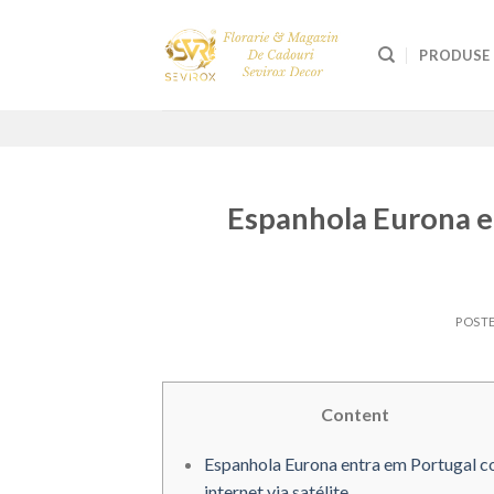
Skip
to
PRODUSE
content
Espanhola Eurona e
POST
Content
Espanhola Eurona entra em Portugal 
internet via satélite