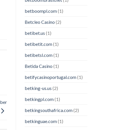
betboompl.com
(1)
Betcleo Casino
(2)
betibet.us
(1)
betibetit.com
(1)
betibetsl.com
(1)
Betida Casino
(1)
betifycasinoportugal.com
(1)
betking-us.us
(2)
betkingpl.com
(1)
über
betkingsouthafrica.com
(2)
betkinguae.com
(1)