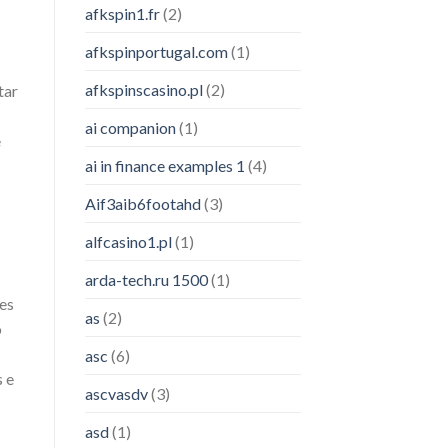
afkspin1.fr
(2)
afkspinportugal.com
(1)
afkspinscasino.pl
(2)
tar
ai companion
(1)
e
ai in finance examples 1
(4)
Aif3aib6footahd
(3)
alfcasino1.pl
(1)
arda-tech.ru 1500
(1)
ses
as
(2)
o
asc
(6)
s e
ascvasdv
(3)
asd
(1)