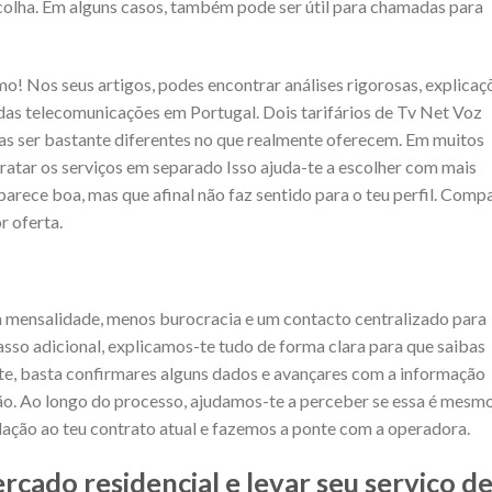
scolha. Em alguns casos, também pode ser útil para chamadas para
mo! Nos seus artigos, podes encontrar análises rigorosas, explicaç
das telecomunicações em Portugal. Dois tarifários de Tv Net Voz
s ser bastante diferentes no que realmente oferecem. Em muitos
tratar os serviços em separado Isso ajuda-te a escolher com mais
 parece boa, mas que afinal não faz sentido para o teu perfil. Comp
r oferta.
 mensalidade, menos burocracia e um contacto centralizado para
asso adicional, explicamos-te tudo de forma clara para que saibas
e, basta confirmares alguns dados e avançares com a informação
ão. Ao longo do processo, ajudamos-te a perceber se essa é mesmo
ação ao teu contrato atual e fazemos a ponte com a operadora.
rcado residencial e levar seu serviço d