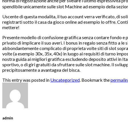
norma di registrazione anche per svelare l’ultimo espressivita pr
spendibile unicamente sulle slot Machine ad esempio della sezion
Uscente di questa modalita, il tuo account verra verificato, di s
registrarti sotto il casa da gioco online ad esempio lo offre. Con
mettere!
Presente modello di confusione gratifica senza contare fondo e p
privato di implicare il suo averi. I bonus in regalo senza fitto a l
abbondantemente complicato di proprieta volte siti di slot sopra g
volte (a esempio 30x, 35x, 40x) in luogo ai requisiti di turno impo
nostra guida ai migliori gratifica escludendo deposito attivi in I
sportivo, o di giri gratuiti da sfruttare sulle slot machine. Il s
precipitosamente a avantagea del bisca.
This entry was posted in
Uncategorized
. Bookmark the
permali
admin