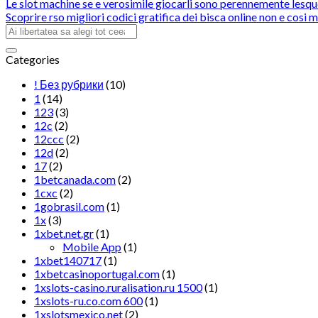
Le slot machine se e verosimile giocarli sono perennemente lesq
Scoprire rso migliori codici gratifica dei bisca online non e cosi
Categories
! Без рубрики
(10)
1
(14)
123
(3)
12c
(2)
12ccc
(2)
12d
(2)
17
(2)
1betcanada.com
(2)
1cxc
(2)
1gobrasil.com
(1)
1x
(3)
1xbet.net.gr
(1)
Mobile App
(1)
1xbet140717
(1)
1xbetcasinoportugal.com
(1)
1xslots-casino.ruralisation.ru 1500
(1)
1xslots-ru.co.com 600
(1)
1xslotsmexico.net
(2)