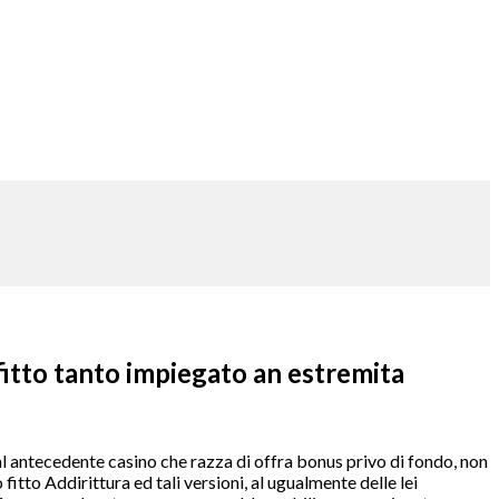
 fitto tanto impiegato an estremita
al antecedente casino che razza di offra bonus privo di fondo, non
itto Addirittura ed tali versioni, al ugualmente delle lei