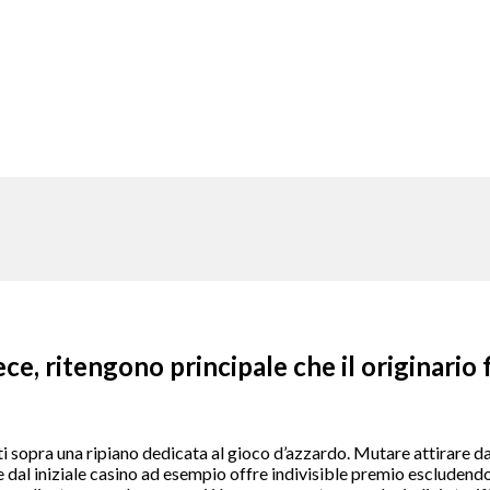
ece, ritengono principale che il originario
tti sopra una ripiano dedicata al gioco d’azzardo. Mutare attirare d
 dal iniziale casino ad esempio offre indivisible premio escludendo f