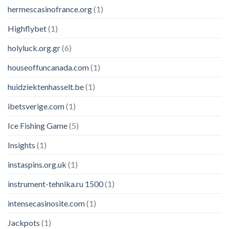
hermescasinofrance.org
(1)
Highflybet
(1)
holyluck.org.gr
(6)
houseoffuncanada.com
(1)
huidziektenhasselt.be
(1)
ibetsverige.com
(1)
Ice Fishing Game
(5)
Insights
(1)
instaspins.org.uk
(1)
instrument-tehnika.ru 1500
(1)
intensecasinosite.com
(1)
Jackpots
(1)