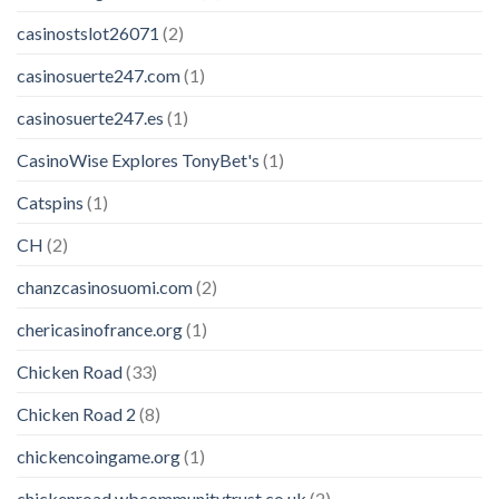
casinostslot26071
(2)
casinosuerte247.com
(1)
casinosuerte247.es
(1)
CasinoWise Explores TonyBet's
(1)
Catspins
(1)
CH
(2)
chanzcasinosuomi.com
(2)
chericasinofrance.org
(1)
Chicken Road
(33)
Chicken Road 2
(8)
chickencoingame.org
(1)
chickenroad.wbcommunitytrust.co.uk
(2)