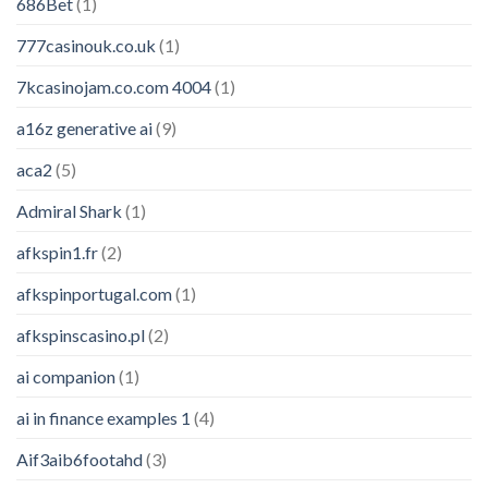
686Bet
(1)
777casinouk.co.uk
(1)
7kcasinojam.co.com 4004
(1)
a16z generative ai
(9)
aca2
(5)
Admiral Shark
(1)
afkspin1.fr
(2)
afkspinportugal.com
(1)
afkspinscasino.pl
(2)
ai companion
(1)
ai in finance examples 1
(4)
Aif3aib6footahd
(3)