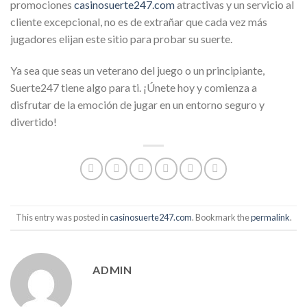
promociones
casinosuerte247.com
atractivas y un servicio al
cliente excepcional, no es de extrañar que cada vez más
jugadores elijan este sitio para probar su suerte.
Ya sea que seas un veterano del juego o un principiante,
Suerte247 tiene algo para ti. ¡Únete hoy y comienza a
disfrutar de la emoción de jugar en un entorno seguro y
divertido!
This entry was posted in
casinosuerte247.com
. Bookmark the
permalink
.
ADMIN