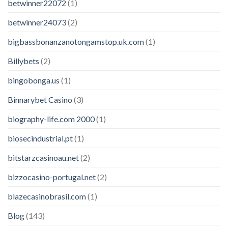
betwinner22072
(1)
betwinner24073
(2)
bigbassbonanzanotongamstop.uk.com
(1)
Billybets
(2)
bingobonga.us
(1)
Binnarybet Casino
(3)
biography-life.com 2000
(1)
biosecindustrial.pt
(1)
bitstarzcasinoau.net
(2)
bizzocasino-portugal.net
(2)
blazecasinobrasil.com
(1)
Blog
(143)