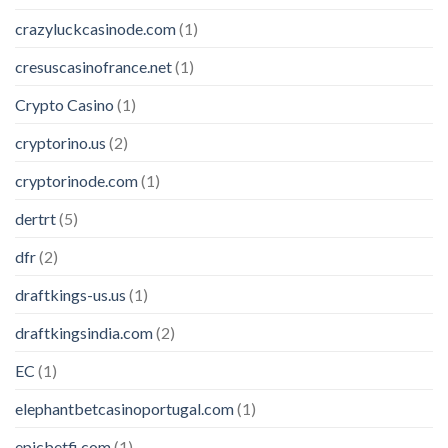
crazyluckcasinode.com
(1)
cresuscasinofrance.net
(1)
Crypto Casino
(1)
cryptorino.us
(2)
cryptorinode.com
(1)
dertrt
(5)
dfr
(2)
draftkings-us.us
(1)
draftkingsindia.com
(2)
EC
(1)
elephantbetcasinoportugal.com
(1)
epicbetfi.com
(1)