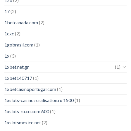
12d
(2)
17
(2)
1betcanada.com
(2)
1cxc
(2)
1gobrasil.com
(1)
1x
(3)
1xbet.net.gr
(1)
1xbet140717
(1)
1xbetcasinoportugal.com
(1)
1xslots-casino.ruralisation.ru 1500
(1)
1xslots-ru.co.com 600
(1)
1xslotsmexico.net
(2)