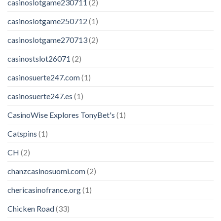
casinoslotgame230711
(2)
casinoslotgame250712
(1)
casinoslotgame270713
(2)
casinostslot26071
(2)
casinosuerte247.com
(1)
casinosuerte247.es
(1)
CasinoWise Explores TonyBet's
(1)
Catspins
(1)
CH
(2)
chanzcasinosuomi.com
(2)
chericasinofrance.org
(1)
Chicken Road
(33)