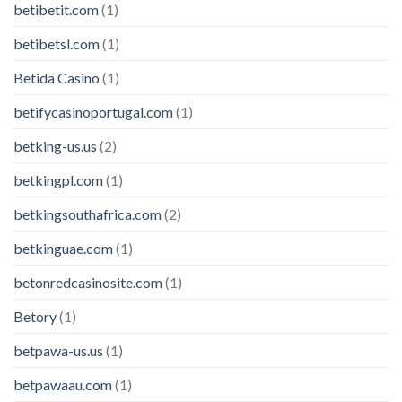
betibetit.com
(1)
betibetsl.com
(1)
Betida Casino
(1)
betifycasinoportugal.com
(1)
betking-us.us
(2)
betkingpl.com
(1)
betkingsouthafrica.com
(2)
betkinguae.com
(1)
betonredcasinosite.com
(1)
Betory
(1)
betpawa-us.us
(1)
betpawaau.com
(1)