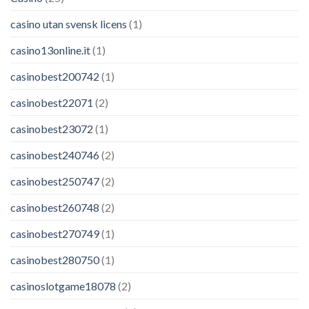
casino utan svensk licens
(1)
casino13online.it
(1)
casinobest200742
(1)
casinobest22071
(2)
casinobest23072
(1)
casinobest240746
(2)
casinobest250747
(2)
casinobest260748
(2)
casinobest270749
(1)
casinobest280750
(1)
casinoslotgame18078
(2)