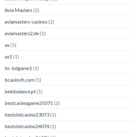
Avia Masters
(2)
aviamasters-casinos
(2)
aviamasters2.de
(1)
ax
(5)
ax1
(1)
bc-bdgame1
(1)
bcasinofi.com
(1)
beinbalance.pt
(1)
bestcasinogame25071
(2)
bestslotcasino23073
(1)
bestslotcasino24074
(1)