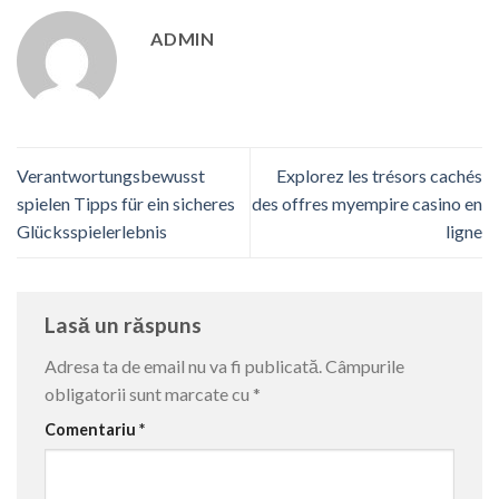
ADMIN
Verantwortungsbewusst
Explorez les trésors cachés
spielen Tipps für ein sicheres
des offres myempire casino en
Glücksspielerlebnis
ligne
Lasă un răspuns
Adresa ta de email nu va fi publicată.
Câmpurile
obligatorii sunt marcate cu
*
Comentariu
*