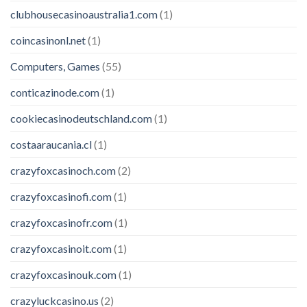
clubhousecasinoaustralia1.com
(1)
coincasinonl.net
(1)
Computers, Games
(55)
conticazinode.com
(1)
cookiecasinodeutschland.com
(1)
costaaraucania.cl
(1)
crazyfoxcasinoch.com
(2)
crazyfoxcasinofi.com
(1)
crazyfoxcasinofr.com
(1)
crazyfoxcasinoit.com
(1)
crazyfoxcasinouk.com
(1)
crazyluckcasino.us
(2)