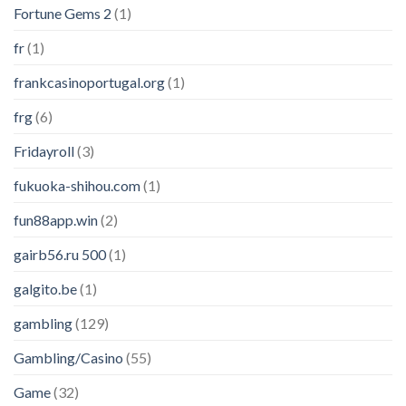
Fortune Gems 2
(1)
fr
(1)
frankcasinoportugal.org
(1)
frg
(6)
Fridayroll
(3)
fukuoka-shihou.com
(1)
fun88app.win
(2)
gairb56.ru 500
(1)
galgito.be
(1)
gambling
(129)
Gambling/Casino
(55)
Game
(32)