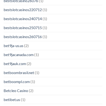
bestslotcasino26076
(1)
bestslotcasinos220712
(1)
bestslotcasinos240714
(1)
bestslotcasinos250715
(1)
bestslotcasinos260716
(1)
bet9ja-us.us
(2)
bet9jacanada.com
(1)
bet9jauk.com
(2)
betboombrasil.net
(1)
betboompl.com
(1)
Betcleo Casino
(2)
betibet.us
(1)