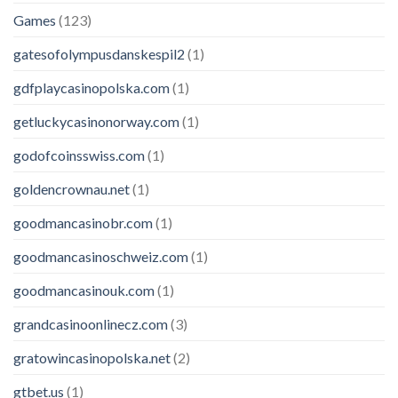
Games
(123)
gatesofolympusdanskespil2
(1)
gdfplaycasinopolska.com
(1)
getluckycasinonorway.com
(1)
godofcoinsswiss.com
(1)
goldencrownau.net
(1)
goodmancasinobr.com
(1)
goodmancasinoschweiz.com
(1)
goodmancasinouk.com
(1)
grandcasinoonlinecz.com
(3)
gratowincasinopolska.net
(2)
gtbet.us
(1)