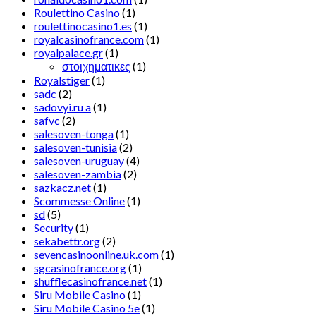
Roulettino Casino
(1)
roulettinocasino1.es
(1)
royalcasinofrance.com
(1)
royalpalace.gr
(1)
στοιχηματικες
(1)
Royalstiger
(1)
sadc
(2)
sadovyi.ru a
(1)
safvc
(2)
salesoven-tonga
(1)
salesoven-tunisia
(2)
salesoven-uruguay
(4)
salesoven-zambia
(2)
sazkacz.net
(1)
Scommesse Online
(1)
sd
(5)
Security
(1)
sekabettr.org
(2)
sevencasinoonline.uk.com
(1)
sgcasinofrance.org
(1)
shufflecasinofrance.net
(1)
Siru Mobile Casino
(1)
Siru Mobile Casino 5e
(1)