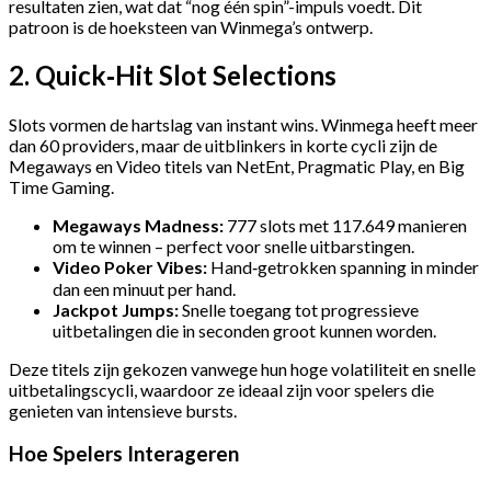
resultaten zien, wat dat “nog één spin”-impuls voedt. Dit
patroon is de hoeksteen van Winmega’s ontwerp.
2. Quick‑Hit Slot Selections
Slots vormen de hartslag van instant wins. Winmega heeft meer
dan 60 providers, maar de uitblinkers in korte cycli zijn de
Megaways en Video titels van NetEnt, Pragmatic Play, en Big
Time Gaming.
Megaways Madness:
777 slots met 117.649 manieren
om te winnen – perfect voor snelle uitbarstingen.
Video Poker Vibes:
Hand‑getrokken spanning in minder
dan een minuut per hand.
Jackpot Jumps:
Snelle toegang tot progressieve
uitbetalingen die in seconden groot kunnen worden.
Deze titels zijn gekozen vanwege hun hoge volatiliteit en snelle
uitbetalingscycli, waardoor ze ideaal zijn voor spelers die
genieten van intensieve bursts.
Hoe Spelers Interageren