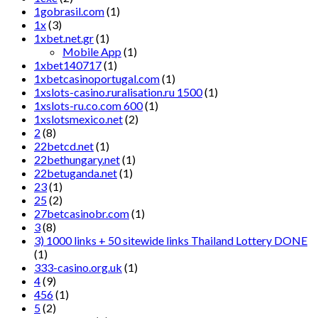
1gobrasil.com
(1)
1x
(3)
1xbet.net.gr
(1)
Mobile App
(1)
1xbet140717
(1)
1xbetcasinoportugal.com
(1)
1xslots-casino.ruralisation.ru 1500
(1)
1xslots-ru.co.com 600
(1)
1xslotsmexico.net
(2)
2
(8)
22betcd.net
(1)
22bethungary.net
(1)
22betuganda.net
(1)
23
(1)
25
(2)
27betcasinobr.com
(1)
3
(8)
3) 1000 links + 50 sitewide links Thailand Lottery DONE
(1)
333-casino.org.uk
(1)
4
(9)
456
(1)
5
(2)