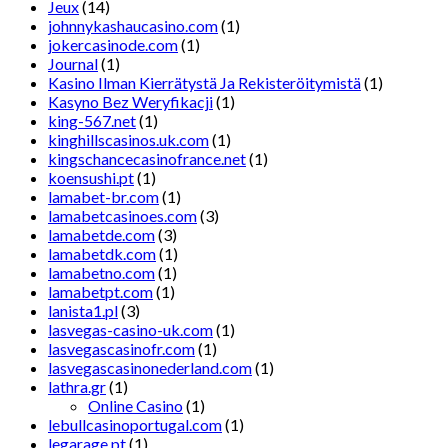
Jeux
(14)
johnnykashaucasino.com
(1)
jokercasinode.com
(1)
Journal
(1)
Kasino Ilman Kierrätystä Ja Rekisteröitymistä
(1)
Kasyno Bez Weryfikacji
(1)
king-567.net
(1)
kinghillscasinos.uk.com
(1)
kingschancecasinofrance.net
(1)
koensushi.pt
(1)
lamabet-br.com
(1)
lamabetcasinoes.com
(3)
lamabetde.com
(3)
lamabetdk.com
(1)
lamabetno.com
(1)
lamabetpt.com
(1)
lanista1.pl
(3)
lasvegas-casino-uk.com
(1)
lasvegascasinofr.com
(1)
lasvegascasinonederland.com
(1)
lathra.gr
(1)
Online Casino
(1)
lebullcasinoportugal.com
(1)
legarage.pt
(1)