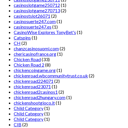
casinoslotgame250712
(1)
casinoslotgame270713
(2)
casinostslot26071
(2)
casinosuerte247.com
(1)
casinosuerte247.es
(1)
CasinoWise Explores TonyBet's
(1)
Catspins
(1)
CH
(2)
chanzcasinosuomi.com
(2)
chericasinofrance.org
(1)
Chicken Road
(33)
Chicken Road 2
(8)
chickencoingame.org
(1)
chickenroad.wbcommunitytrust.co.uk
(2)
chickenroad224071
(2)
chickenroad23071
(1)
chickenroad2casinos1
(2)
chickenroad2hungary.com
(1)
chickenshootgioco.it
(1)
Child Category
(1)
Child Category
(1)
Child Category
(1)
CIB
(2)