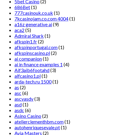
5bet Casino
(2)
686Bet
(1)
777casinouk.co.uk
(1)
7kcasinojam.co.com 4004
(1)
a16z generative ai
(9)
aca2
(5)
Admiral Shark
(1)
afkspin1.fr
(2)
afkspinportugal.com
(1)
afkspinscasino.pl
(2)
ai companion
(1)
ai in finance examples 1
(4)
Aif3aib6footahd
(3)
alfcasino1.pl
(1)
arda-tech.ru 1500
(1)
as
(2)
asc
(6)
ascvasdv
(3)
asd
(1)
asdc
(6)
Asino Casino
(2)
atelierclementhbm.com
(1)
autohenriquesevale.pt
(1)
Avia Masters
(2)