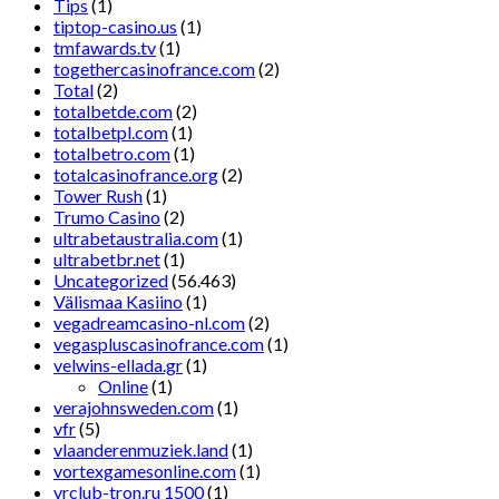
Tips
(1)
tiptop-casino.us
(1)
tmfawards.tv
(1)
togethercasinofrance.com
(2)
Total
(2)
totalbetde.com
(2)
totalbetpl.com
(1)
totalbetro.com
(1)
totalcasinofrance.org
(2)
Tower Rush
(1)
Trumo Casino
(2)
ultrabetaustralia.com
(1)
ultrabetbr.net
(1)
Uncategorized
(56.463)
Välismaa Kasiino
(1)
vegadreamcasino-nl.com
(2)
vegaspluscasinofrance.com
(1)
velwins-ellada.gr
(1)
Online
(1)
verajohnsweden.com
(1)
vfr
(5)
vlaanderenmuziek.land
(1)
vortexgamesonline.com
(1)
vrclub-tron.ru 1500
(1)