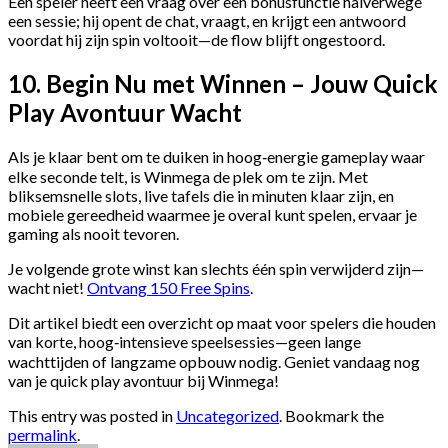
Een speler heeft een vraag over een bonusfunctie halverwege
een sessie; hij opent de chat, vraagt, en krijgt een antwoord
voordat hij zijn spin voltooit—de flow blijft ongestoord.
10. Begin Nu met Winnen – Jouw Quick
Play Avontuur Wacht
Als je klaar bent om te duiken in hoog‑energie gameplay waar
elke seconde telt, is Winmega de plek om te zijn. Met
bliksemsnelle slots, live tafels die in minuten klaar zijn, en
mobiele gereedheid waarmee je overal kunt spelen, ervaar je
gaming als nooit tevoren.
Je volgende grote winst kan slechts één spin verwijderd zijn—
wacht niet!
Ontvang 150 Free Spins
.
Dit artikel biedt een overzicht op maat voor spelers die houden
van korte, hoog‑intensieve speelsessies—geen lange
wachttijden of langzame opbouw nodig. Geniet vandaag nog
van je quick play avontuur bij Winmega!
This entry was posted in
Uncategorized
. Bookmark the
permalink
.