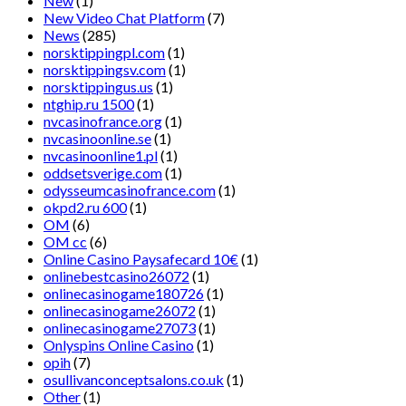
New
(1)
New Video Chat Platform
(7)
News
(285)
norsktippingpl.com
(1)
norsktippingsv.com
(1)
norsktippingus.us
(1)
ntghip.ru 1500
(1)
nvcasinofrance.org
(1)
nvcasinoonline.se
(1)
nvcasinoonline1.pl
(1)
oddsetsverige.com
(1)
odysseumcasinofrance.com
(1)
okpd2.ru 600
(1)
OM
(6)
OM cc
(6)
Online Casino Paysafecard 10€
(1)
onlinebestcasino26072
(1)
onlinecasinogame180726
(1)
onlinecasinogame26072
(1)
onlinecasinogame27073
(1)
Onlyspins Online Casino
(1)
opih
(7)
osullivanconceptsalons.co.uk
(1)
Other
(1)