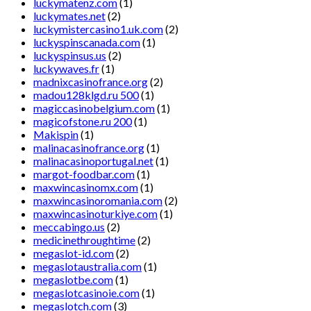
luckymatenz.com
(1)
luckymates.net
(2)
luckymistercasino1.uk.com
(2)
luckyspinscanada.com
(1)
luckyspinsus.us
(2)
luckywaves.fr
(1)
madnixcasinofrance.org
(2)
madou128klgd.ru 500
(1)
magiccasinobelgium.com
(1)
magicofstone.ru 200
(1)
Makispin
(1)
malinacasinofrance.org
(1)
malinacasinoportugal.net
(1)
margot-foodbar.com
(1)
maxwincasinomx.com
(1)
maxwincasinoromania.com
(2)
maxwincasinoturkiye.com
(1)
meccabingo.us
(2)
medicinethroughtime
(2)
megaslot-id.com
(2)
megaslotaustralia.com
(1)
megaslotbe.com
(1)
megaslotcasinoie.com
(1)
megaslotch.com
(3)