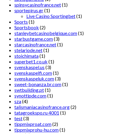
spinsycasinofrance.net
(1)
sportepirus.gr
(1)
Live Casino Sportingbet
(1)
Sports
(1)
Sportsbook
(2)
stanleybetcasinobelgique.com
(1)
starbustgame.com
(3)
starcasinofrance.net
(1)
stelariode.net
(1)
stoichimata
(1)
superbet1.co.uk
(1)
svenskaspel.us
(3)
svenskaspelfi.com
(1)
svenskaspeluk.com
(3)
sweet-bonanza.br.com
(1)
swtbuilding.pt
(1)
synottipde.com
(1)
sza
(4)
talismaniacasinofrance.org
(2)
tatagroekspo.ru 4001
(1)
test
(3)
tippmixproat.com
(2)
tippmixprohu-hu.com
(1)