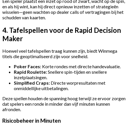
Een speler plaatst een inzet op rood of zwart, wacht op de spin,
en als hij wint, kan hij direct opnieuw inzetten of strategieën
wisselen—geen wachten op dealer calls of vertragingen bij het
schudden van kaarten.
4. Tafelspellen voor de Rapid Decision
Maker
Hoewel veel tafelspellen traag kunnen zijn, biedt Winmega
titels die geoptimaliseerd zijn voor snelheid.
Poker Faces:
Korte rondes met directe handevaluatie.
Rapid Roulette:
Snellere spin-tijden en snellere
inzetplaatsingen.
Simplified Craps:
Directe worpresultaten met
onmiddellijke uitbetalingen.
Deze spellen houden de spanning hoog terwijl ze ervoor zorgen
dat spelers een ronde in minder dan vijf minuten kunnen
afronden.
Risicobeheer in Minuten