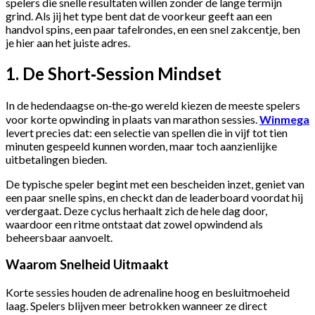
spelers die snelle resultaten willen zonder de lange termijn
grind. Als jij het type bent dat de voorkeur geeft aan een
handvol spins, een paar tafelrondes, en een snel zakcentje, ben
je hier aan het juiste adres.
1. De Short‑Session Mindset
In de hedendaagse on‑the‑go wereld kiezen de meeste spelers
voor korte opwinding in plaats van marathon sessies.
Winmega
levert precies dat: een selectie van spellen die in vijf tot tien
minuten gespeeld kunnen worden, maar toch aanzienlijke
uitbetalingen bieden.
De typische speler begint met een bescheiden inzet, geniet van
een paar snelle spins, en checkt dan de leaderboard voordat hij
verdergaat. Deze cyclus herhaalt zich de hele dag door,
waardoor een ritme ontstaat dat zowel opwindend als
beheersbaar aanvoelt.
Waarom Snelheid Uitmaakt
Korte sessies houden de adrenaline hoog en besluitmoeheid
laag. Spelers blijven meer betrokken wanneer ze direct