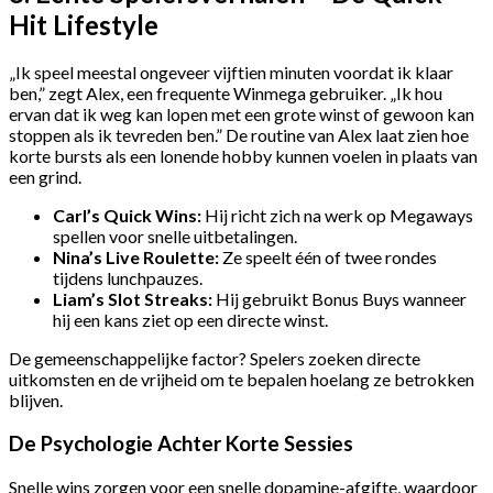
Hit Lifestyle
„Ik speel meestal ongeveer vijftien minuten voordat ik klaar
ben,” zegt Alex, een frequente Winmega gebruiker. „Ik hou
ervan dat ik weg kan lopen met een grote winst of gewoon kan
stoppen als ik tevreden ben.” De routine van Alex laat zien hoe
korte bursts als een lonende hobby kunnen voelen in plaats van
een grind.
Carl’s Quick Wins:
Hij richt zich na werk op Megaways
spellen voor snelle uitbetalingen.
Nina’s Live Roulette:
Ze speelt één of twee rondes
tijdens lunchpauzes.
Liam’s Slot Streaks:
Hij gebruikt Bonus Buys wanneer
hij een kans ziet op een directe winst.
De gemeenschappelijke factor? Spelers zoeken directe
uitkomsten en de vrijheid om te bepalen hoelang ze betrokken
blijven.
De Psychologie Achter Korte Sessies
Snelle wins zorgen voor een snelle dopamine-afgifte, waardoor