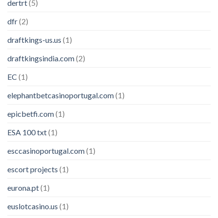
dertrt
(5)
dfr
(2)
draftkings-us.us
(1)
draftkingsindia.com
(2)
EC
(1)
elephantbetcasinoportugal.com
(1)
epicbetfi.com
(1)
ESA 100 txt
(1)
esccasinoportugal.com
(1)
escort projects
(1)
eurona.pt
(1)
euslotcasino.us
(1)