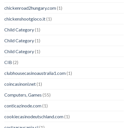
chickenroad2hungary.com
(1)
chickenshootgioco.it
(1)
Child Category
(1)
Child Category
(1)
Child Category
(1)
CIB
(2)
clubhousecasinoaustralia1.com
(1)
coincasinonl.net
(1)
Computers, Games
(55)
conticazinode.com
(1)
cookiecasinodeutschland.com
(1)
costaaraucania.cl
(1)