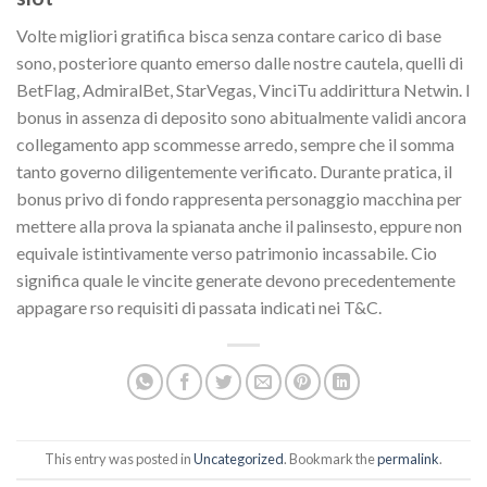
Volte migliori gratifica bisca senza contare carico di base
sono, posteriore quanto emerso dalle nostre cautela, quelli di
BetFlag, AdmiralBet, StarVegas, VinciTu addirittura Netwin. I
bonus in assenza di deposito sono abitualmente validi ancora
collegamento app scommesse arredo, sempre che il somma
tanto governo diligentemente verificato. Durante pratica, il
bonus privo di fondo rappresenta personaggio macchina per
mettere alla prova la spianata anche il palinsesto, eppure non
equivale istintivamente verso patrimonio incassabile. Cio
significa quale le vincite generate devono precedentemente
appagare rso requisiti di passata indicati nei T&C.
This entry was posted in
Uncategorized
. Bookmark the
permalink
.