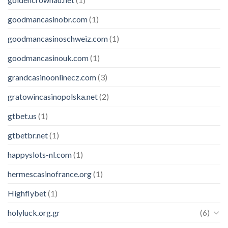
goodmancasinobr.com
(1)
goodmancasinoschweiz.com
(1)
goodmancasinouk.com
(1)
grandcasinoonlinecz.com
(3)
gratowincasinopolska.net
(2)
gtbet.us
(1)
gtbetbr.net
(1)
happyslots-nl.com
(1)
hermescasinofrance.org
(1)
Highflybet
(1)
holyluck.org.gr
(6)