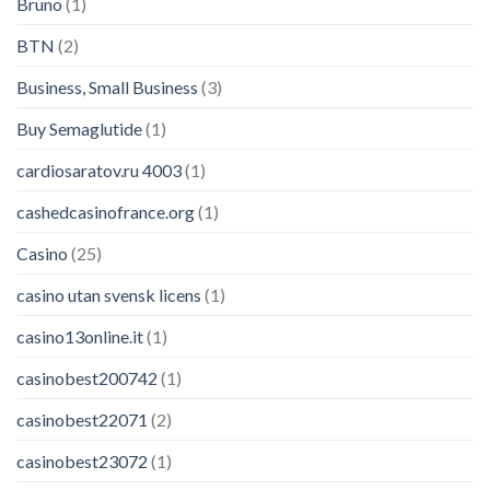
Bruno
(1)
BTN
(2)
Business, Small Business
(3)
Buy Semaglutide
(1)
cardiosaratov.ru 4003
(1)
cashedcasinofrance.org
(1)
Casino
(25)
casino utan svensk licens
(1)
casino13online.it
(1)
casinobest200742
(1)
casinobest22071
(2)
casinobest23072
(1)