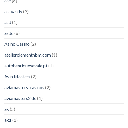
asc
(6)
ascvasdv
(3)
asd
(1)
asdc
(6)
Asino Casino
(2)
atelierclementhbm.com
(1)
autohenriquesevale.pt
(1)
Avia Masters
(2)
aviamasters-casinos
(2)
aviamasters2.de
(1)
ax
(5)
ax1
(1)