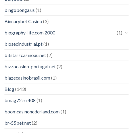
bingobonga.us
(1)
Binnarybet Casino
(3)
biography-life.com 2000
(1)
biosecindustrial.pt
(1)
bitstarzcasinoau.net
(2)
bizzocasino-portugal.net
(2)
blazecasinobrasil.com
(1)
Blog
(143)
bmag72.ru 408
(1)
boomcasinonederland.com
(1)
br-55bet.net
(2)