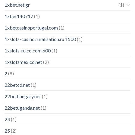
1xbet.net.gr
(1)
1xbet140717
(1)
1xbetcasinoportugal.com
(1)
1xslots-casino.ruralisation.ru 1500
(1)
1xslots-ru.co.com 600
(1)
1xslotsmexico.net
(2)
2
(8)
22betcd.net
(1)
22bethungary.net
(1)
22betuganda.net
(1)
23
(1)
25
(2)