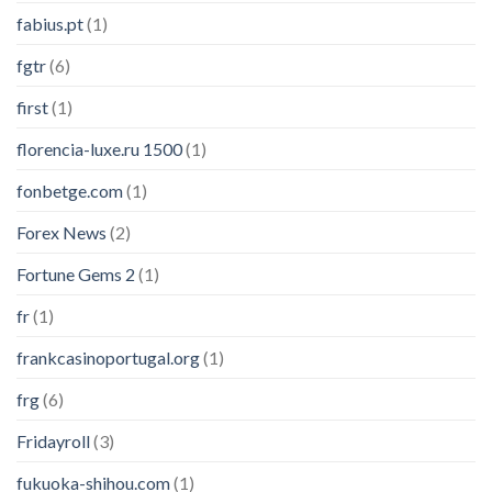
fabius.pt
(1)
fgtr
(6)
first
(1)
florencia-luxe.ru 1500
(1)
fonbetge.com
(1)
Forex News
(2)
Fortune Gems 2
(1)
fr
(1)
frankcasinoportugal.org
(1)
frg
(6)
Fridayroll
(3)
fukuoka-shihou.com
(1)