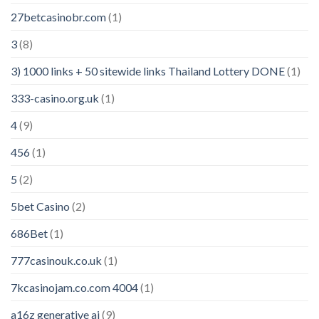
27betcasinobr.com
(1)
3
(8)
3) 1000 links + 50 sitewide links Thailand Lottery DONE
(1)
333-casino.org.uk
(1)
4
(9)
456
(1)
5
(2)
5bet Casino
(2)
686Bet
(1)
777casinouk.co.uk
(1)
7kcasinojam.co.com 4004
(1)
a16z generative ai
(9)