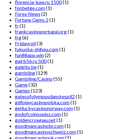
florencia-luxe.ru 1500
(1)
fonbetge.com
(1)
Forex News
(2)
Fortune Gems 2
(1)
fr
(1)
frankcasinoportugal.org
(1)
frg
(6)
Fridayroll
(3)
fukuoka-shihou.com
(1)
fun88app.win
(2)
gairb56.ru 500
(1)
galgito.be
(1)
gambling
(129)
Gambling/Casino
(55)
Game
(32)
Games
(123)
gatesofolympusdanskespil2
(1)
gdfplaycasinopolska.com
(1)
getluckycasinonorway.com
(1)
godofcoinsswiss.com
(1)
goldencrownau.net
(1)
goodmancasinobr.com
(1)
goodmancasinoschweiz.com
(1)
goodmancasinouk.com
(1)