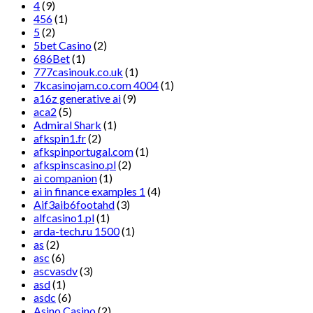
4
(9)
456
(1)
5
(2)
5bet Casino
(2)
686Bet
(1)
777casinouk.co.uk
(1)
7kcasinojam.co.com 4004
(1)
a16z generative ai
(9)
aca2
(5)
Admiral Shark
(1)
afkspin1.fr
(2)
afkspinportugal.com
(1)
afkspinscasino.pl
(2)
ai companion
(1)
ai in finance examples 1
(4)
Aif3aib6footahd
(3)
alfcasino1.pl
(1)
arda-tech.ru 1500
(1)
as
(2)
asc
(6)
ascvasdv
(3)
asd
(1)
asdc
(6)
Asino Casino
(2)