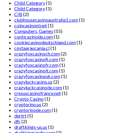
Child Category
(1)
Child Category
(1)
CIB
(2)
clubhousecasinoaustralia1.com
(1)
coincasinonl.net
(1)
Computers, Games
(55)
conticazinode.com
(1)
cookiecasinodeutschland.com
(1)
costaaraucania.cl
(1)
crazyfoxcasinoch.com
(2)
crazyfoxcasinofi.com
(1)
crazyfoxcasinofr.com
(1)
crazyfoxcasinoit.com
(1)
crazyfoxcasinouk.com
(1)
crazyluckcasino.us
(2)
crazyluckcasinode.com
(1)
cresuscasinofrance.net
(1)
Crypto Casino
(1)
cryptorino.us
(2)
cryptorinode.com
(1)
dertrt
(5)
dfr
(2)
draftkings-us.us
(1)
draftkingsindia.com
(2)