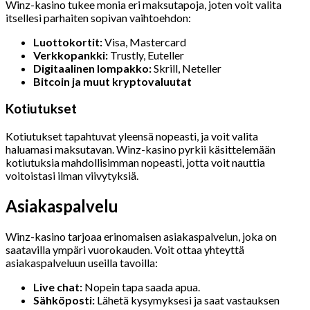
Winz-kasino tukee monia eri maksutapoja, joten voit valita
itsellesi parhaiten sopivan vaihtoehdon:
Luottokortit:
Visa, Mastercard
Verkkopankki:
Trustly, Euteller
Digitaalinen lompakko:
Skrill, Neteller
Bitcoin ja muut kryptovaluutat
Kotiutukset
Kotiutukset tapahtuvat yleensä nopeasti, ja voit valita
haluamasi maksutavan. Winz-kasino pyrkii käsittelemään
kotiutuksia mahdollisimman nopeasti, jotta voit nauttia
voitoistasi ilman viivytyksiä.
Asiakaspalvelu
Winz-kasino tarjoaa erinomaisen asiakaspalvelun, joka on
saatavilla ympäri vuorokauden. Voit ottaa yhteyttä
asiakaspalveluun useilla tavoilla:
Live chat:
Nopein tapa saada apua.
Sähköposti:
Lähetä kysymyksesi ja saat vastauksen