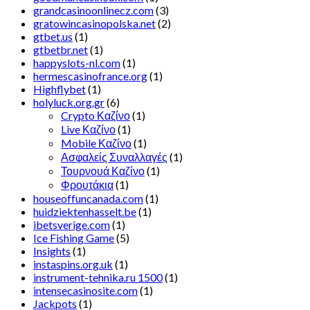
grandcasinoonlinecz.com
(3)
gratowincasinopolska.net
(2)
gtbet.us
(1)
gtbetbr.net
(1)
happyslots-nl.com
(1)
hermescasinofrance.org
(1)
Highflybet
(1)
holyluck.org.gr
(6)
Crypto Καζίνο
(1)
Live Καζίνο
(1)
Mobile Καζίνο
(1)
Ασφαλείς Συναλλαγές
(1)
Τουρνουά Καζίνο
(1)
Φρουτάκια
(1)
houseoffuncanada.com
(1)
huidziektenhasselt.be
(1)
ibetsverige.com
(1)
Ice Fishing Game
(5)
Insights
(1)
instaspins.org.uk
(1)
instrument-tehnika.ru 1500
(1)
intensecasinosite.com
(1)
Jackpots
(1)