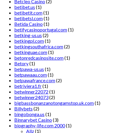
Betcleo Casino
(2)
betibet.us
(1)
betibetit.com
(1)
betibetsl.com
(1)
Betida Casino
(1)
betifycasinoportugal.com
(1)
betking-us.us
(2)
betkingpl.com
(1)
betkingsouthafrica.com
(2)
betkinguae.com
(1)
betonredcasinosite.com
(1)
Betory
(1)
betpawa-us.us
(1)
betpawaau.com
(1)
betpawafrance.com
(2)
betriviera1.fr
(1)
betwinner22072
(1)
betwinner24073
(2)
bigbassbonanzanotongamstop.uk.com
(1)
Billybets
(2)
bingobonga.us
(1)
Binnarybet Casino
(3)
biography-life.com 2000
(1)
Allz
(1)