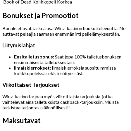
Book of Dead
Kolikkopeli
Korkea
Bonukset ja Promootiot
Bonukset ovat tärkeä osa Winz-kasinon houkuttelevuutta. Ne
auttavat pelaajia saamaan enemmän irti pelielämyksestään.
Liitymislahjat
Ensitalletusbonus:
Saat jopa 100% talletusbonuksen
ensimmäisestä talletuksestasi.
Ilmaiskierrokset:
Ilmaiskierroksia suosituimmissa
kolikkopeleissä rekisteröityessäsi.
Viikottaiset Tarjoukset
Winz-kasino tarjoaa myös viikoittaisia tarjouksia, jotka
vaihtelevat aina talletuksista cashback-tarjouksiin. Muista
tarkistaa tarjontasi säännöllisesti!
Maksutavat