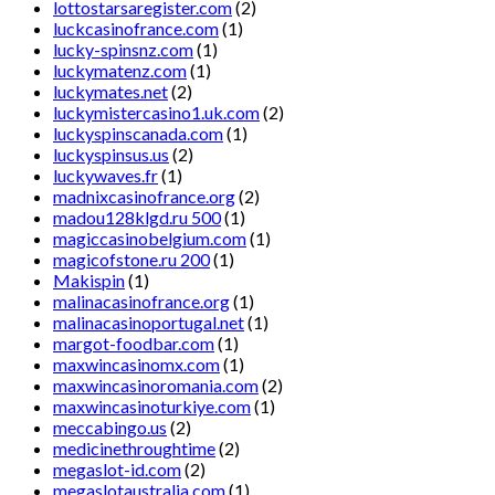
lottostarsaregister.com
(2)
luckcasinofrance.com
(1)
lucky-spinsnz.com
(1)
luckymatenz.com
(1)
luckymates.net
(2)
luckymistercasino1.uk.com
(2)
luckyspinscanada.com
(1)
luckyspinsus.us
(2)
luckywaves.fr
(1)
madnixcasinofrance.org
(2)
madou128klgd.ru 500
(1)
magiccasinobelgium.com
(1)
magicofstone.ru 200
(1)
Makispin
(1)
malinacasinofrance.org
(1)
malinacasinoportugal.net
(1)
margot-foodbar.com
(1)
maxwincasinomx.com
(1)
maxwincasinoromania.com
(2)
maxwincasinoturkiye.com
(1)
meccabingo.us
(2)
medicinethroughtime
(2)
megaslot-id.com
(2)
megaslotaustralia.com
(1)