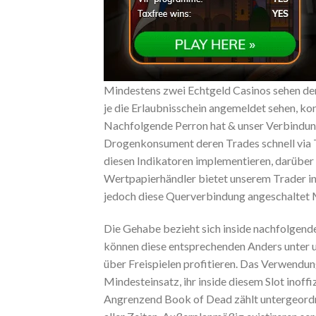
Mindestens zwei Echtgeld Casinos sehen de
je die Erlaubnisschein angemeldet sehen, kon
Nachfolgende Perron hat & unser Verbindung 
Drogenkonsument deren Trades schnell via T
diesen Indikatoren implementieren, darüber 
Wertpapierhändler bietet unserem Trader i
jedoch diese Querverbindung angeschaltet 
Die Gehabe bezieht sich inside nachfolgend
können diese entsprechenden Anders unter un
über Freispielen profitieren. Das Verwendung
Mindesteinsatz, ihr inside diesem Slot inoff
Angrenzend Book of Dead zählt untergeordn