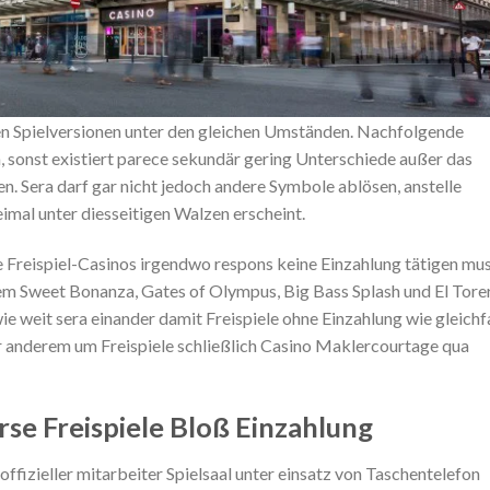
iden Spielversionen unter den gleichen Umständen. Nachfolgende
, sonst existiert parece sekundär gering Unterschiede außer das
. Sera darf gar nicht jedoch andere Symbole ablösen, anstelle
reimal unter diesseitigen Walzen erscheint.
 Freispiel-Casinos irgendwo respons keine Einzahlung tätigen mus
rem Sweet Bonanza, Gates of Olympus, Big Bass Splash und El Tore
ie weit sera einander damit Freispiele ohne Einzahlung wie gleichfa
 anderem um Freispiele schließlich Casino Maklercourtage qua
rse Freispiele Bloß Einzahlung
fizieller mitarbeiter Spielsaal unter einsatz von Taschentelefon