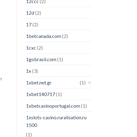
12ccc
(2)
12d
(2)
17
(2)
1betcanada.com
(2)
1cxc
(2)
1gobrasil.com
(1)
1x
(3)
h
1xbet.net.gr
(1)
1xbet140717
(1)
1xbetcasinoportugal.com
(1)
1xslots-casino.ruralisation.ru
1500
(1)