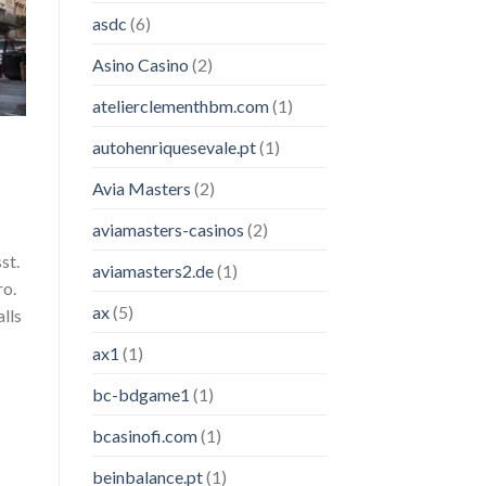
asdc
(6)
Asino Casino
(2)
atelierclementhbm.com
(1)
autohenriquesevale.pt
(1)
Avia Masters
(2)
aviamasters-casinos
(2)
st.
aviamasters2.de
(1)
ro.
ax
(5)
lls
ax1
(1)
bc-bdgame1
(1)
bcasinofi.com
(1)
beinbalance.pt
(1)