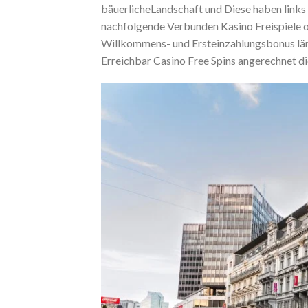
bäuerlicheLandschaft und Diese haben links 
nachfolgende Verbunden Kasino Freispiele ohne
Willkommens- und Ersteinzahlungsbonus längs
Erreichbar Casino Free Spins angerechnet die