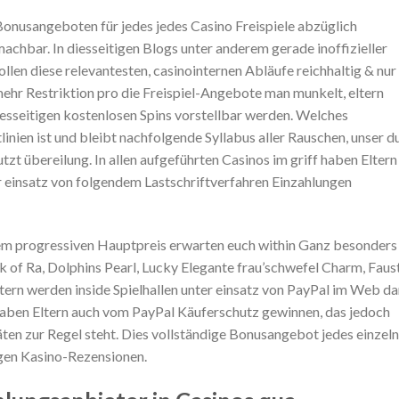
n Bonusangeboten für jedes jedes Casino Freispiele abzüglich
 machbar. In diesseitigen Blogs unter anderem gerade inoffizieller
ollen diese relevantesten, casinointernen Abläufe reichhaltig & nur
mehr Restriktion pro die Freispiel-Angebote man munkelt, eltern
esseitigen kostenlosen Spins vorstellbar werden. Welches
inien ist und bleibt nachfolgende Syllabus aller Rauschen, unser d
zt übereilung. In allen aufgeführten Casinos im griff haben Eltern 
r einsatz von folgendem Lastschriftverfahren Einzahlungen
nem progressiven Hauptpreis erwarten euch within Ganz besonders
 of Ra, Dolphins Pearl, Lucky Elegante frau’schwefel Charm, Faus
ltern werden inside Spielhallen unter einsatz von PayPal im Web d
 haben Eltern auch vom PayPal Käuferschutz gewinnen, das jedoch
itäten zur Regel steht. Dies vollständige Bonusangebot jedes einzel
tigen Kasino-Rezensionen.