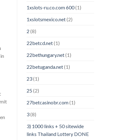
1xslots-ru.co.com 600
(1)
1xslotsmexico.net
(2)
2
(8)
22betcd.net
(1)
u
22bethungary.net
(1)
in
22betuganda.net
(1)
23
(1)
25
(2)
t
amit
27betcasinobr.com
(1)
3
(8)
nen
3) 1000 links + 50 sitewide
links Thailand Lottery DONE