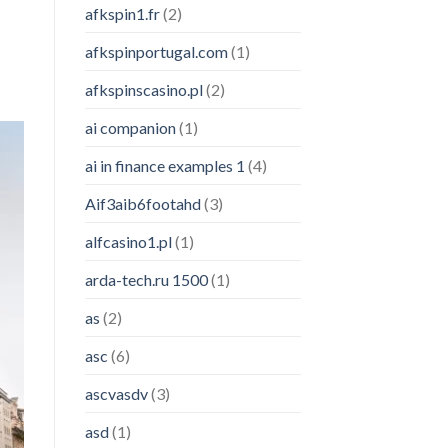
afkspin1.fr
(2)
afkspinportugal.com
(1)
afkspinscasino.pl
(2)
ai companion
(1)
ai in finance examples 1
(4)
Aif3aib6footahd
(3)
alfcasino1.pl
(1)
arda-tech.ru 1500
(1)
as
(2)
asc
(6)
ascvasdv
(3)
asd
(1)