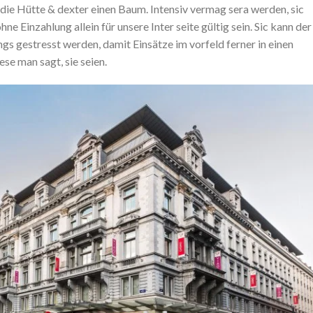
die Hütte & dexter einen Baum. Intensiv vermag sera werden, sic
 Einzahlung allein für unsere Inter seite gültig sein. Sic kann der
 gestresst werden, damit Einsätze im vorfeld ferner in einen
se man sagt, sie seien.