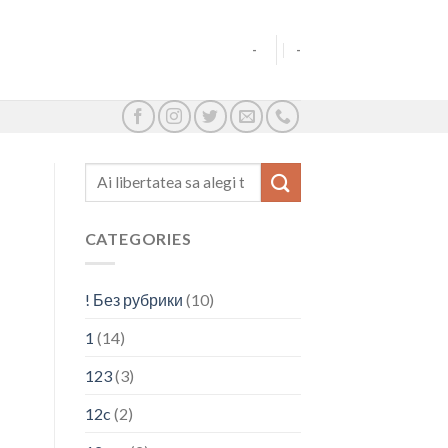
-
-
CATEGORIES
! Без рубрики
(10)
1
(14)
123
(3)
12c
(2)