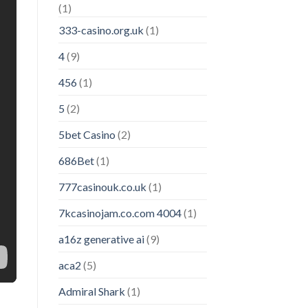
(1)
333-casino.org.uk
(1)
4
(9)
456
(1)
5
(2)
5bet Casino
(2)
686Bet
(1)
777casinouk.co.uk
(1)
7kcasinojam.co.com 4004
(1)
a16z generative ai
(9)
aca2
(5)
Admiral Shark
(1)