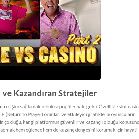
i ve Kazandıran Stratejiler
a erişim sağlamak oldukça popüler hale geldi. Özellikle slot casi
TP (Return to Player) oranları ve etkileyici grafiklerle oyuncuların
rin çokluğu, hangi platformun güvenilir ve kazançlı olduğu konusun
hi yapmak hem eğlence hem de kazanç dengesini korumak için hayati