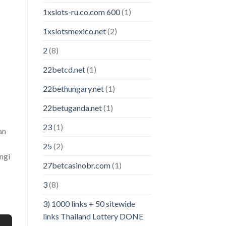
1xslots-ru.co.com 600
(1)
1xslotsmexico.net
(2)
2
(8)
22betcd.net
(1)
22bethungary.net
(1)
22betuganda.net
(1)
23
(1)
an
25
(2)
angi
27betcasinobr.com
(1)
3
(8)
3) 1000 links + 50 sitewide
links Thailand Lottery DONE