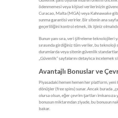
ödenmemesi veya kişisel verilerinizin güvende
Curacao, Malta (MGA) veya Kahnawake gibi lis
sunma garantisi verirler. Bir sitenin ana sayf
geçerliliğini kontrol etmek, ilk işiniz olmalıdı
Bunun yanı sıra, veri şifreleme teknolojileri 
sırasında girdiğiniz tüm veriler, bu teknoloj
durumlarda veya sitenin güvenlik standartlar
„Güvenlik” sayfalarını detaylıca incelemek si
Avantajlı Bonuslar ve Çevri
Piyasadaki hemen hemen her platform, yeni k
dönüşler (free spins) sunar. Ancak burada „ç
olursa olsun, eğer çevrim şartları imkansıza
bonusun miktarından ziyade, bu bonusun nakd
bakar.