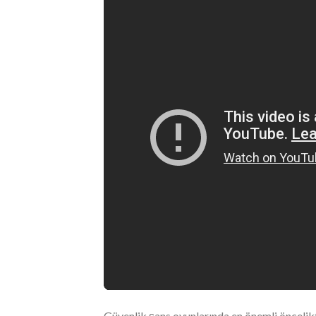
Güvenlik şans oyunlarında en önemli öncelikti