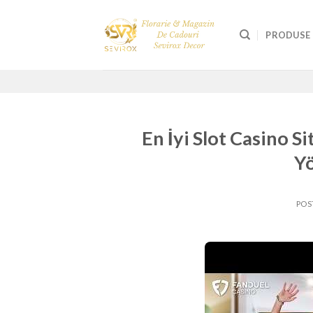
Skip
to
PRODUSE
content
En İyi Slot Casino S
Yö
POS